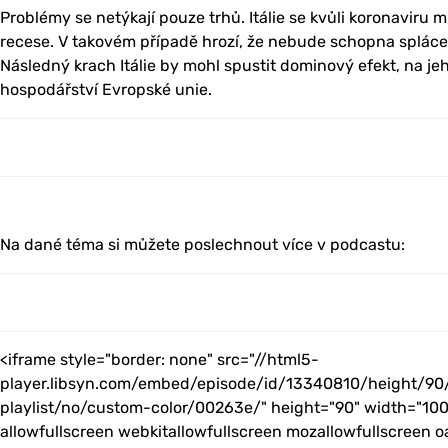
Problémy se netýkají pouze trhů. Itálie se kvůli koronaviru
recese. V takovém případě hrozí, že nebude schopna spláce
Následný krach Itálie by mohl spustit dominový efekt, na je
hospodářství Evropské unie.
Na dané téma si můžete poslechnout více v podcastu:
<iframe style="border: none" src="//html5-
player.libsyn.com/embed/episode/id/13340810/height/90
playlist/no/custom-color/00263e/" height="90" width="100
allowfullscreen webkitallowfullscreen mozallowfullscreen o