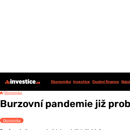
Ekonomika
Investice
Osobní finance
Názo
/
Ekonomika
Burzovní pandemie již pro
Ekonomika