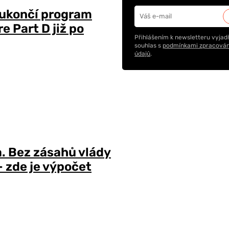
 ukončí program
 Part D již po
Přihlášením k newsletteru vyjadř
souhlas s
podmínkami zpracován
údajů
.
a. Bez zásahů vlády
 zde je výpočet