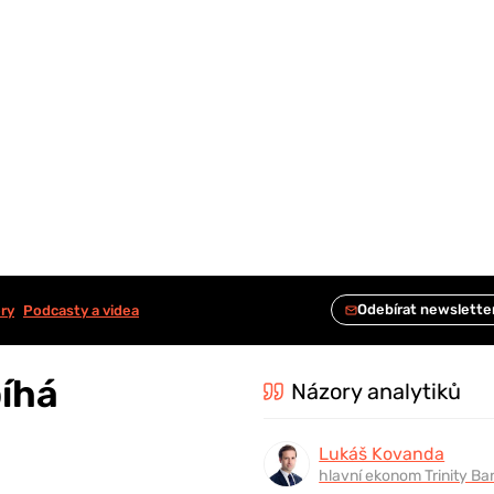
ry
Podcasty a videa
bíhá
Názory analytiků
Lukáš Kovanda
hlavní ekonom Trinity Ba