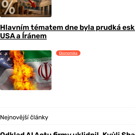
Hlavním tématem dne byla prudká esk
USA a Íránem
Ekonomika
Nejnovější články
Odklad AI Actu firmy uklidnil. Kvůli Sh