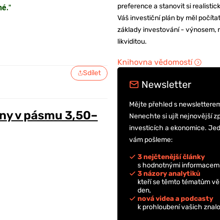
preference a stanovit si realisti
né.
"
Váš investiční plán by měl počítat
základy investování - výnosem, r
likviditou.
Knihovna vědomostí
Sdílet
Newsletter
Mějte přehled s newslettere
ny v pásmu 3,50–
Nenechte si ujít nejnovější z
investicích a ekonomice. Je
vám pošleme:
3 nejčtenější články
s hodnotnými informacemi
3 názory analytiků
kteří se těmto tématům vě
den,
nová videa a podcasty
k prohloubení vašich znalo