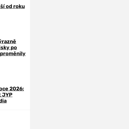
žší od roku
výrazně
zisky po
 proměnily
roce 2026:
t JYP
dia