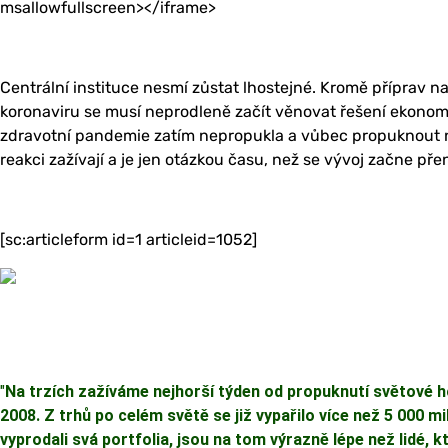
msallowfullscreen></iframe>
Centrální instituce nesmí zůstat lhostejné. Kromě příprav 
koronaviru se musí neprodleně začít věnovat řešení ekono
zdravotní pandemie zatím nepropukla a vůbec propuknout 
reakci zažívají a je jen otázkou času, než se vývoj začne př
[sc:articleform id=1 articleid=1052]
"
Na trzích zažíváme nejhorší týden od propuknutí světové 
2008. Z trhů po celém světě se již vypařilo více než 5 000 mil
vyprodali svá portfolia, jsou na tom výrazně lépe než lidé, kt