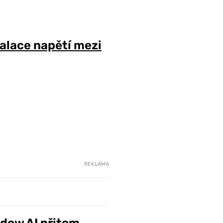
alace napětí mezi
REKLAMA
adow AI přitom