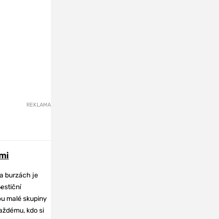
REKLAMA
mi
na burzách je
-
vestiční
dou malé skupiny
každému, kdo si