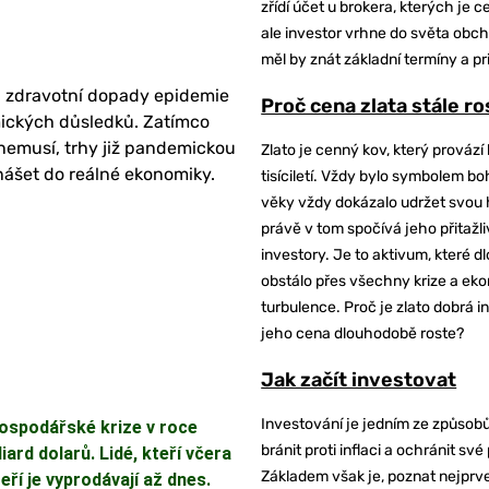
zřídí účet u brokera, kterých je c
ale investor vrhne do světa obch
měl by znát základní termíny a pr
na zdravotní dopady epidemie
Proč cena zlata stále r
mických důsledků. Zatímco
nemusí, trhy již pandemickou
Zlato je cenný kov, který provází 
enášet do reálné ekonomiky.
tisíciletí. Vždy bylo symbolem bo
věky vždy dokázalo udržet svou 
právě v tom spočívá jeho přitažli
investory. Je to aktivum, které 
obstálo přes všechny krize a ek
turbulence. Proč je zlato dobrá i
jeho cena dlouhodobě roste?
Jak začít investovat
Investování je jedním ze způsobů
hospodářské krize v roce
bránit proti inflaci a ochránit své
iard dolarů. Lidé, kteří včera
Základem však je, poznat nejprv
eří je vyprodávají až dnes.