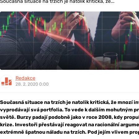
Současná situace na trzích je natolik kritická, že...
Redakce
28. 2. 2020 0:00
Současná situace na trzích je natolik kritická, že mnozí inv
vyprodávají svá portfolia. To vede k dalším mohutným p
světě. Burzy padají podobně jako v roce 2008, kdy prop
krize. Investoři přestávají reagovat na racionální argum
extrémně špatnou náladu na trzích. Pod jejím vlivem pro