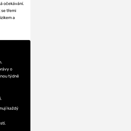
cká očekávání.
 se třemi
izikem a
m.
právy o
dnou týdně
,
nují každý
stí.