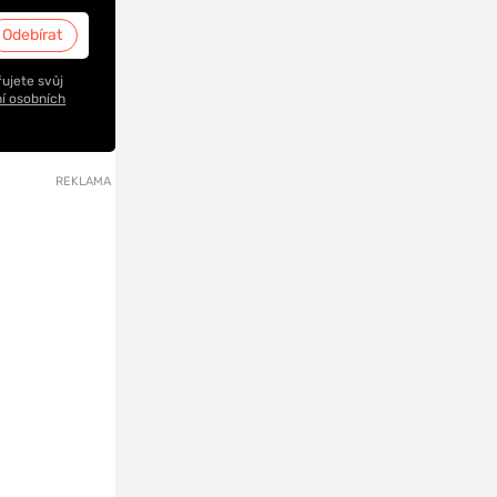
ujete svůj
í osobních
REKLAMA