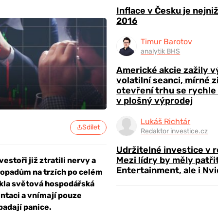
Inflace v Česku je nejni
2016
Timur Barotov
analytik BHS
Americké akcie zažily 
volatilní seanci, mírné 
otevření trhu se rychle
v plošný výprodej
Lukáš Richtár
Sdílet
Redaktor investice.cz
Udržitelné investice v 
Mezi lídry by měly patři
estoři již ztratili nervy a
Entertainment, ale i Nvi
ropadům na trzích po celém
ukla světová hospodářská
entaci a vnímají pouze
padají panice.