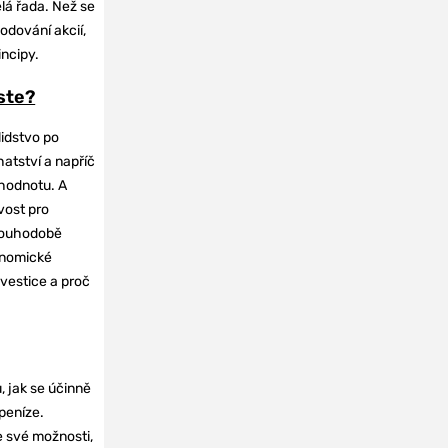
elá řada. Než se
odování akcií,
incipy.
oste?
lidstvo po
hatství a napříč
hodnotu. A
vost pro
dlouhodobě
onomické
nvestice a proč
, jak se účinně
 peníze.
e své možnosti,