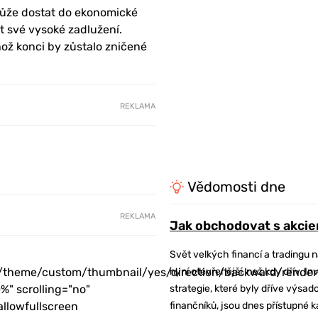
 může dostat do ekonomické
t své vysoké zadlužení.
hož konci by zůstalo zničené
REKLAMA
Vědomosti dne
REKLAMA
Jak obchodovat s akcie
Svět velkých financí a tradingu 
/theme/custom/thumbnail/yes/direction/backward/render
nyní otevřenější, než kdy dřív. In
%" scrolling="no"
strategie, které byly dříve výsa
allowfullscreen
finančníků, jsou dnes přístupné 