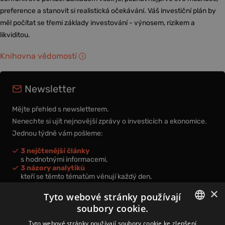
preference a stanovit si realistická očekávání. Váš investiční plán by
měl počítat se třemi základy investování - výnosem, rizikem a
likviditou.
Knihovna vědomostí
Newsletter
Mějte přehled s newsletterem.
Nenechte si ujít nejnovější zprávy o investicích a ekonomice.
Jednou týdně vám pošleme:
3 nejčtenější články
s hodnotnými informacemi,
3 názory analytiků
kteří se těmto tématům věnují každý den,
nová videa a podcasty
×
k prohloubení vašich znalostí.
Tyto webové stránky používají
soubory cookie.
CZECH
Tyto webové stránky používají soubory cookie ke zlepšení