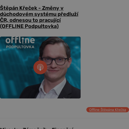
Štěpán Křeček - Změny v
důchodovém systému předluží
ČR, odnesou to pracující
(OFFLINE Podpultovka)
Offline Štěpána Křečka