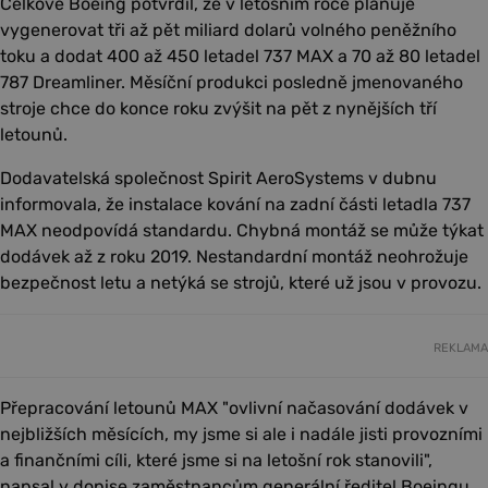
Celkově Boeing potvrdil, že v letošním roce plánuje
vygenerovat tři až pět miliard dolarů volného peněžního
toku a dodat 400 až 450 letadel 737 MAX a 70 až 80 letadel
787 Dreamliner. Měsíční produkci posledně jmenovaného
stroje chce do konce roku zvýšit na pět z nynějších tří
letounů.
Dodavatelská společnost Spirit AeroSystems v dubnu
informovala, že instalace kování na zadní části letadla 737
MAX neodpovídá standardu. Chybná montáž se může týkat
dodávek až z roku 2019. Nestandardní montáž neohrožuje
bezpečnost letu a netýká se strojů, které už jsou v provozu.
REKLAMA
Přepracování letounů MAX "ovlivní načasování dodávek v
nejbližších měsících, my jsme si ale i nadále jisti provozními
a finančními cíli, které jsme si na letošní rok stanovili",
napsal v dopise zaměstnancům generální ředitel Boeingu