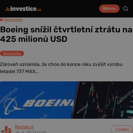
Menu
/
Ekonomika
Boeing snížil čtvrtletní ztrátu na
425 milionů USD
Ekonomika
Zároveň oznámila, že chce do konce roku zvýšit výrobu
letadel 737 MAX...
Redakce
Sdílet
26. 4. 2023 0:00