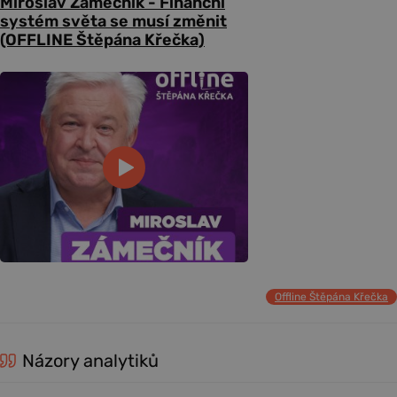
Miroslav Zámečník - Finanční
systém světa se musí změnit
(OFFLINE Štěpána Křečka)
Offline Štěpána Křečka
Názory analytiků