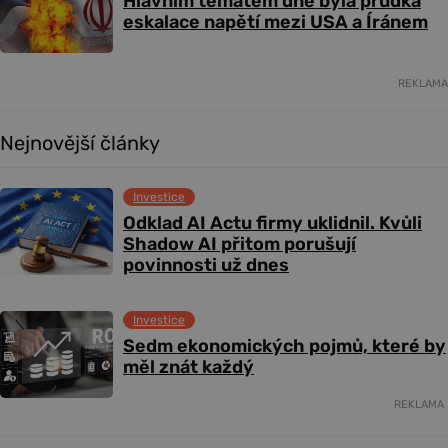
Hlavním tématem dne byla prudká
eskalace napětí mezi USA a Íránem
REKLAMA
Nejnovější články
Investice
Odklad AI Actu firmy uklidnil. Kvůli
Shadow AI přitom porušují
povinnosti už dnes
Investice
Sedm ekonomických pojmů, které by
měl znát každý
REKLAMA