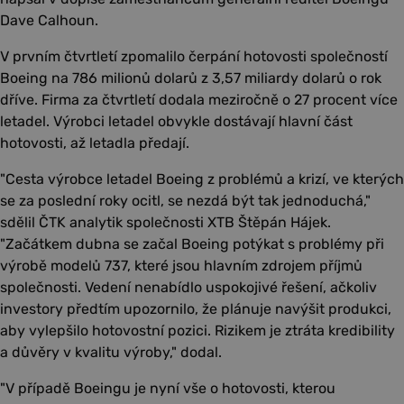
Dave Calhoun.
V prvním čtvrtletí zpomalilo čerpání hotovosti společností
Boeing na 786 milionů dolarů z 3,57 miliardy dolarů o rok
dříve. Firma za čtvrtletí dodala meziročně o 27 procent více
letadel. Výrobci letadel obvykle dostávají hlavní část
hotovosti, až letadla předají.
"Cesta výrobce letadel Boeing z problémů a krizí, ve kterých
se za poslední roky ocitl, se nezdá být tak jednoduchá,"
sdělil ČTK analytik společnosti XTB Štěpán Hájek.
"Začátkem dubna se začal Boeing potýkat s problémy při
výrobě modelů 737, které jsou hlavním zdrojem příjmů
společnosti. Vedení nenabídlo uspokojivé řešení, ačkoliv
investory předtím upozornilo, že plánuje navýšit produkci,
aby vylepšilo hotovostní pozici. Rizikem je ztráta kredibility
a důvěry v kvalitu výroby," dodal.
"V případě Boeingu je nyní vše o hotovosti, kterou