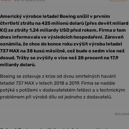
Americký výrobce letadel Boeing snížil v prvním
čtvrtletí ztrátu na 425 milionů dolarů (přes devět miliard
Kč) ze ztráty 1,24 miliardy USD před rokem. Firma o tom
dnes informovala ve výsledcích hospodaření. Zároveň
oznámila, že chce do konce roku zvýšit výrobu letadel
737 MAX na 38 kusů měsíčně, což bude o sedm více než
dosud. Tržby se zvýšily o více než 28 procent na 17,9
miliardy dolarů.
Boeing se zotavuje z krize od dvou smrtelných havárií
letadel 737 MAX v letech 2018 a 2019. Firma se nadále
potýká s potížemi v dodavatelském řetězci a s technickým
problémem při výrobě dílu od jednoho z dodavatelů.
REKLAMA