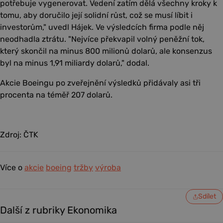
potřebuje vygenerovat. Vedení zatím dělá všechny kroky k
tomu, aby doručilo její solidní růst, což se musí líbit i
investorům," uvedl Hájek. Ve výsledcích firma podle něj
neodhadla ztrátu. "Nejvíce překvapil volný peněžní tok,
který skončil na minus 800 milionů dolarů, ale konsenzus
byl na minus 1,91 miliardy dolarů," dodal.
Akcie Boeingu po zveřejnění výsledků přidávaly asi tři
procenta na téměř 207 dolarů.
Zdroj: ČTK
Více o
akcie
boeing
tržby
výroba
Sdílet
Další z rubriky Ekonomika