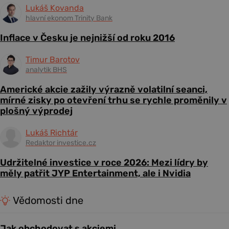
Lukáš Kovanda
hlavní ekonom Trinity Bank
Inflace v Česku je nejnižší od roku 2016
Timur Barotov
analytik BHS
Americké akcie zažily výrazně volatilní seanci,
mírné zisky po otevření trhu se rychle proměnily v
plošný výprodej
Lukáš Richtár
Redaktor investice.cz
Udržitelné investice v roce 2026: Mezi lídry by
měly patřit JYP Entertainment, ale i Nvidia
Vědomosti dne
Jak obchodovat s akciemi