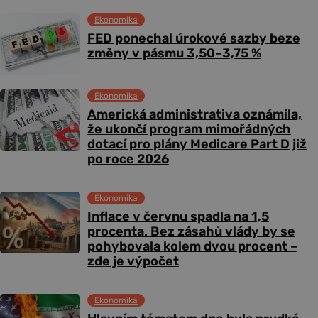
Ekonomika
FED ponechal úrokové sazby beze
změny v pásmu 3,50–3,75 %
Ekonomika
Americká administrativa oznámila,
že ukončí program mimořádných
dotací pro plány Medicare Part D již
po roce 2026
Ekonomika
Inflace v červnu spadla na 1,5
procenta. Bez zásahů vlády by se
pohybovala kolem dvou procent –
zde je výpočet
Ekonomika