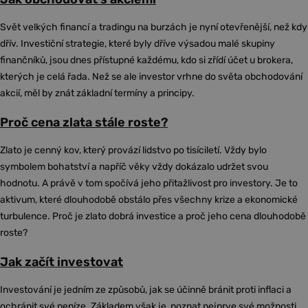
Svět velkých financí a tradingu na burzách je nyní otevřenější, než kdy
dřív. Investiční strategie, které byly dříve výsadou malé skupiny
finančníků, jsou dnes přístupné každému, kdo si zřídí účet u brokera,
kterých je celá řada. Než se ale investor vrhne do světa obchodování
akcií, měl by znát základní termíny a principy.
Proč cena zlata stále roste?
Zlato je cenný kov, který provází lidstvo po tisíciletí. Vždy bylo
symbolem bohatství a napříč věky vždy dokázalo udržet svou
hodnotu. A právě v tom spočívá jeho přitažlivost pro investory. Je to
aktivum, které dlouhodobě obstálo přes všechny krize a ekonomické
turbulence. Proč je zlato dobrá investice a proč jeho cena dlouhodobě
roste?
Jak začít investovat
Investování je jedním ze způsobů, jak se účinně bránit proti inflaci a
ochránit své peníze. Základem však je, poznat nejprve své možnosti,