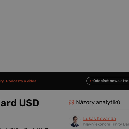
ry
Podcasty a videa
iard USD
Názory analytiků
Lukáš Kovanda
hlavní ekonom Trinity Ba