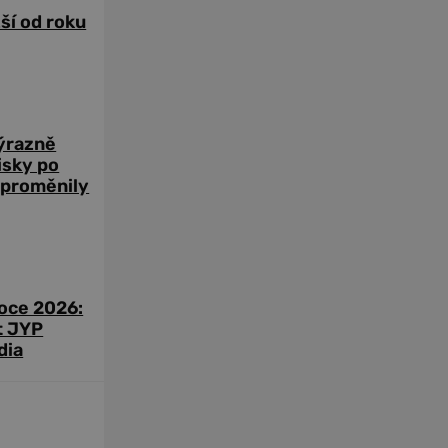
žší od roku
výrazně
zisky po
 proměnily
roce 2026:
t JYP
dia