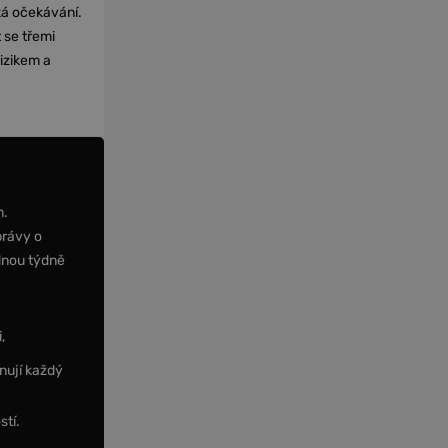
cká očekávání.
 se třemi
izikem a
m.
právy o
dnou týdně
,
nují každý
stí.