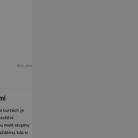
REKLAMA
mi
na burzách je
vestiční
dou malé skupiny
každému, kdo si