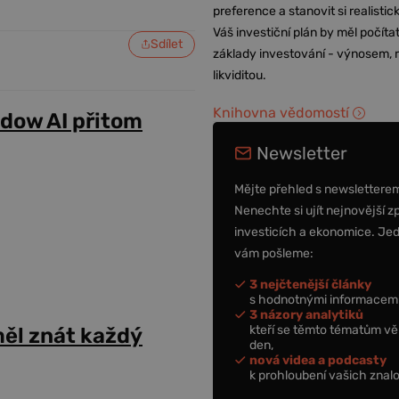
preference a stanovit si realisti
Váš investiční plán by měl počítat
Sdílet
základy investování - výnosem, r
likviditou.
Knihovna vědomostí
adow AI přitom
Newsletter
Mějte přehled s newslettere
Nenechte si ujít nejnovější z
investicích a ekonomice. Je
vám pošleme:
3 nejčtenější články
s hodnotnými informacemi
3 názory analytiků
kteří se těmto tématům vě
ěl znát každý
den,
nová videa a podcasty
k prohloubení vašich znalo