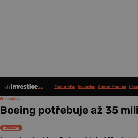
Ekonomika
Investice
Osobní finance
Názo
/
Investice
Boeing potřebuje až 35 mil
Investice