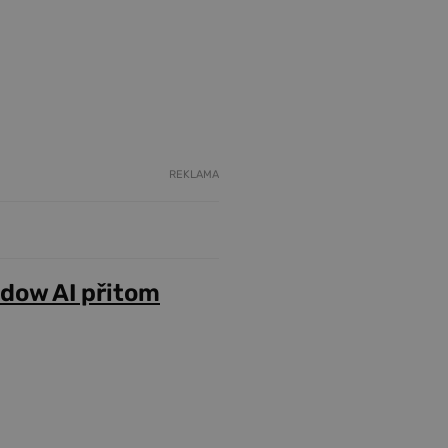
REKLAMA
adow AI přitom