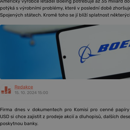
Americký výrobce letadel Boeing potřebuje až 35 miliard dol
potýká s výrobními problémy, které v poslední době zhoršu
Spojených státech. Kromě toho se jí blíží splatnost některý
Redakce
15. 10. 2024 15:00
Firma dnes v dokumentech pro Komisi pro cenné papíry 
USD si chce zajistit z prodeje akcií a dluhopisů, dalších des
poskytnou banky.