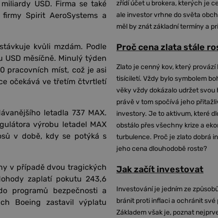
 miliardy USD. Firma se také
zřídí účet u brokera, kterých je c
 firmy Spirit AeroSystems a
ale investor vrhne do světa obch
měl by znát základní termíny a pr
távkuje kvůli mzdám. Podle
Proč cena zlata stále r
du USD měsíčně. Minulý týden
Zlato je cenný kov, který provází 
0 pracovních míst, což je asi
tisíciletí. Vždy bylo symbolem bo
vce očekává ve třetím čtvrtletí
věky vždy dokázalo udržet svou 
právě v tom spočívá jeho přitažli
dávanějšího letadla 737 MAX.
investory. Je to aktivum, které 
egulátora výrobu letadel MAX
obstálo přes všechny krize a ek
osů v době, kdy se potýká s
turbulence. Proč je zlato dobrá i
jeho cena dlouhodobě roste?
ny v případě dvou tragických
Jak začít investovat
ohody zaplatí pokutu 243,6
Investování je jedním ze způsobů
 do programů bezpečnosti a
bránit proti inflaci a ochránit své
ch Boeing zastavil výplatu
Základem však je, poznat nejprv