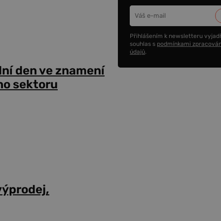
Přihlášením k newsletteru vyjadř
souhlas s
podmínkami zpracován
údajů
.
dní den ve znamení
ho sektoru
výprodej,