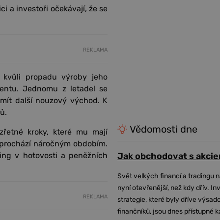
ci a investoři očekávají, že se
REKLAMA
é kvůli propadu výroby jeho
entu. Jednomu z letadel se
 mít další nouzový východ. K
ů.
Vědomosti dne
řetné kroky, které mu mají
y prochází náročným obdobím.
ing v hotovosti a peněžních
Jak obchodovat s akcie
Svět velkých financí a tradingu 
nyní otevřenější, než kdy dřív. In
REKLAMA
strategie, které byly dříve výsa
finančníků, jsou dnes přístupné 