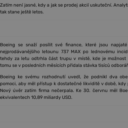
Zatím není jasné, kdy a jak se prodej akcií uskuteční. Analyti
tak stane ještě letos.
Boeing se snaží posílit své finance, které jsou napjat
nejprodávanějšího letounu 737 MAX po lednovému incid
tehdy za letu odtrhla část trupu v místě, kde je možnost
tomu se v posledních měsících přidala stávka tisíců odborář
Boeing ke svému rozhodnutí uvedl, že podnikl dva obez
pomoci, aby měl přístup k dostatečné likviditě v době, kd
Nový úvěr zatím firma nečerpala. Ke 30. červnu měl Boe
ekvivalentech 10,89 miliardy USD.