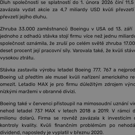
Dluh společnosti se splatností do 1. února 2026 činí 11,5
zavázala vydat akcie za 4,7 miliardy USD kvůli převzetí
převzetí jejího dluhu.
Zhruba 33.000 zaměstnanců Boeingu v USA od 13. září s
jednoho z odhadů stávka stojí firmu více než jednu miliar
společnost oznámila, že zruší po celém světě zhruba 17.00
deset procent její pracovní síly. Varovala také, že kvůli stá
vysokou ztrátu.
Stávka zastavila výrobu letadel Boeing 777, 767 a nejpro
Boeing už předtím ale musel kvůli nařízení amerického r
omezit. Letadlo MAX je pro firmu důležitým zdrojem výn
nízkými maržemi v obranné divizi.
Boeing také v červenci přistoupil na mimosoudní uznání vi
nehod letadel 737 MAX v letech 2018 a 2019. V rámci d
milionu dolarů. Firma se rovněž zavázala k investicím
kontroly kvality. Kvůli finančním problémům po nehodá
dividend, naposledy je vyplatil v březnu 2020.