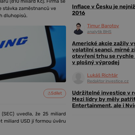
arů (810 miliard Kč). Firma se
Inflace v Česku je nejni
je stávka zaměstnanců ve
2016
ch dluhopisů.
Timur Barotov
analytik BHS
Americké akcie zažily 
volatilní seanci, mírné 
otevření trhu se rychle
v plošný výprodej
Lukáš Richtár
Redaktor investice.cz
Udržitelné investice v 
Sdílet
Mezi lídry by měly patři
Entertainment, ale i Nvi
(SEC) uvedla, že 25 miliard
et miliard USD jí formou úvěru