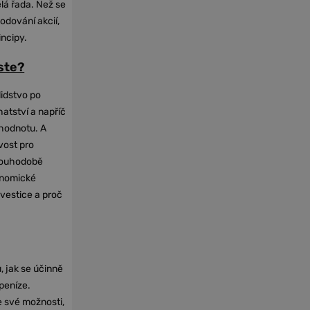
elá řada. Než se
odování akcií,
incipy.
oste?
lidstvo po
hatství a napříč
hodnotu. A
vost pro
dlouhodobě
onomické
nvestice a proč
, jak se účinně
 peníze.
e své možnosti,