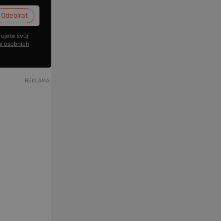
ujete svůj
í osobních
REKLAMA