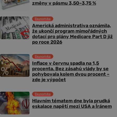
změny v pásmu 3,50–3,75 %
Ekonomika
Americká administrativa oznámila,
že ukončí program mimořádných
dotací pro plány Medicare Part D již
po roce 2026
Ekonomika
Inflace v červnu spadla na 1,5
procenta. Bez zásahů vlády by se
pohybovala kolem dvou procent –
zde je výpočet
Ekonomika
Hlavním tématem dne byla prudká
eskalace napětí mezi USA a Íránem