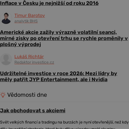
Inflace v Česku je nejnižší od roku 2016
Timur Barotov
analytik BHS
Americké akcie zažily výrazně volatilní seanci,
mírné zisky po otevření trhu se rychle proměnily v
plošný výprodej
Lukáš Richtár
Redaktor investice.cz
Udržitelné investice v roce 2026: Mezi lídry by
měly patřit JYP Entertainment, ale i Nvidia
Vědomosti dne
Jak obchodovat s akciemi
Svět velkých financí a tradingu na burzách je nyní otevřenější, než kdy