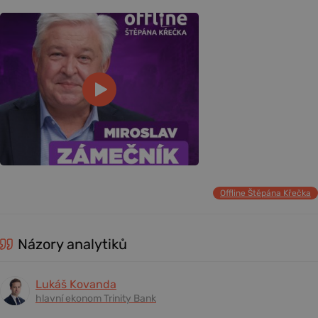
Offline Štěpána Křečka
Názory analytiků
Lukáš Kovanda
hlavní ekonom Trinity Bank