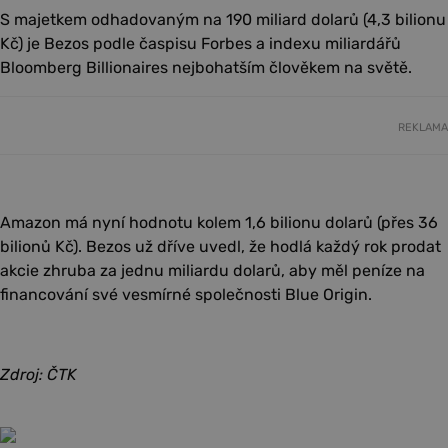
S majetkem odhadovaným na 190 miliard dolarů (4,3 bilionu
Kč) je Bezos podle časpisu Forbes a indexu miliardářů
Bloomberg Billionaires nejbohatším člověkem na světě.
REKLAMA
Amazon má nyní hodnotu kolem 1,6 bilionu dolarů (přes 36
bilionů Kč). Bezos už dříve uvedl, že hodlá každý rok prodat
akcie zhruba za jednu miliardu dolarů, aby měl peníze na
financování své vesmírné společnosti Blue Origin.
Zdroj: ČTK