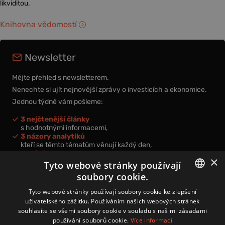
likviditou.
Knihovna vědomostí
Newsletter
Mějte přehled s newsletterem.
Nenechte si ujít nejnovější zprávy o investicích a ekonomice.
Jednou týdně vám pošleme:
3 nejčtenější články
s hodnotnými informacemi,
3 názory analytiků
kteří se těmto tématům věnují každý den,
nová videa a podcasty
×
k prohloubení vašich znalostí.
Tyto webové stránky používají
soubory cookie.
CZECH
Tyto webové stránky používají soubory cookie ke zlepšení
uživatelského zážitku. Používáním našich webových stránek
CZ
souhlasíte se všemi soubory cookie v souladu s našimi zásadami
Přihlášením k newsletteru vyjadřujete svůj souhlas s
podmínkami
používání souborů cookie.
Více informací
zpracování osobních údajů
.