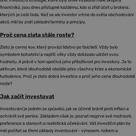
dřív. Investiční strategie, které byly dříve výsadou malé skupiny
finančníků, jsou dnes přístupné každému, kdo si zřídí účet u brokera,
kterých je celá řada. Než se ale investor vrhne do světa obchodování
akcií, měl by znát základní termíny a principy.
Proč cena zlata stále roste?
Zlato je cenný kov, který provází lidstvo po tisíciletí. Vždy bylo
symbolem bohatství a napříč věky vždy dokázalo udržet svou
hodnotu. A právě v tom spočívá jeho přitažlivost pro investory. Je to
aktivum, které dlouhodobě obstálo přes všechny krize a ekonomické
turbulence. Proč je zlato dobrá investice a proč jeho cena dlouhodobě
roste?
Jak začít investovat
Investování je jedním ze způsobů, jak se účinně bránit proti inflaci a
ochránit své peníze. Základem však je, poznat nejprve své možnosti,
preference a stanovit si realistická očekávání. Váš investiční plán by
měl počítat se třemi základy investování - výnosem, rizikem a