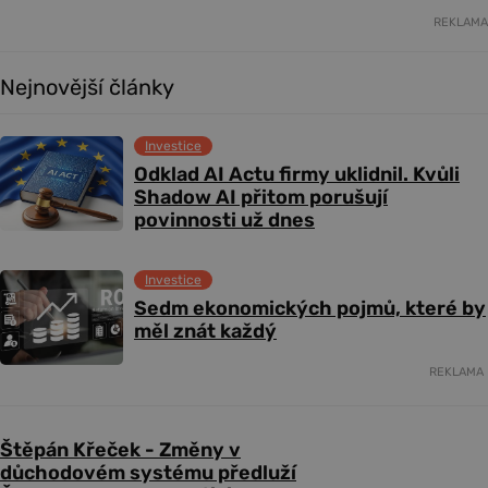
REKLAMA
Nejnovější články
Investice
Odklad AI Actu firmy uklidnil. Kvůli
Shadow AI přitom porušují
povinnosti už dnes
Investice
Sedm ekonomických pojmů, které by
měl znát každý
REKLAMA
Štěpán Křeček - Změny v
důchodovém systému předluží