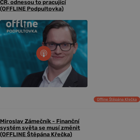
ČR, odnesou to pracující
(OFFLINE Podpultovka)
Offline Štěpána Křečka
Miroslav Zámečník - Finanční
systém světa se musí změnit
(OFFLINE Štěpána Křečka)