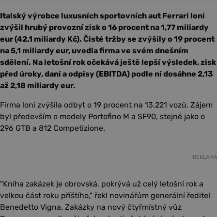
Italský výrobce luxusních sportovních aut Ferrari loni
zvýšil hrubý provozní zisk o 16 procent na 1,77 miliardy
eur (42,1 miliardy Kč). Čisté tržby se zvýšily o 19 procent
na 5,1 miliardy eur, uvedla firma ve svém dnešním
sdělení. Na letošní rok očekává ještě lepší výsledek, zisk
před úroky, daní a odpisy (EBITDA) podle ní dosáhne 2,13
až 2,18 miliardy eur.
Firma loni zvýšila odbyt o 19 procent na 13.221 vozů. Zájem
byl především o modely Portofino M a SF90, stejně jako o
296 GTB a 812 Competizione.
REKLAMA
"Kniha zakázek je obrovská, pokrývá už celý letošní rok a
velkou část roku příštího," řekl novinářům generální ředitel
Benedetto Vigna. Zakázky na nový čtyřmístný vůz