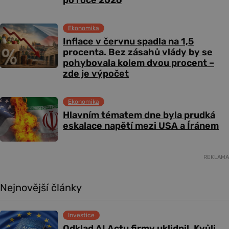
po roce 2026
Ekonomika
Inflace v červnu spadla na 1,5
procenta. Bez zásahů vlády by se
pohybovala kolem dvou procent –
zde je výpočet
Ekonomika
Hlavním tématem dne byla prudká
eskalace napětí mezi USA a Íránem
REKLAMA
Nejnovější články
Investice
Odklad AI Actu firmy uklidnil. Kvůli