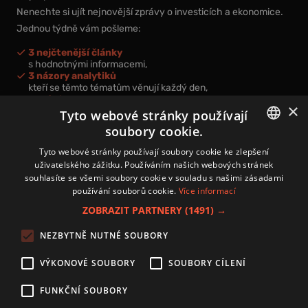
Nenechte si ujít nejnovější zprávy o investicích a ekonomice.
Jednou týdně vám pošleme:
3 nejčtenější články
s hodnotnými informacemi,
3 názory analytiků
kteří se těmto tématům věnují každý den,
nová videa a podcasty
×
k prohloubení vašich znalostí.
Tyto webové stránky používají
soubory cookie.
CZECH
Tyto webové stránky používají soubory cookie ke zlepšení
uživatelského zážitku. Používáním našich webových stránek
CZ
souhlasíte se všemi soubory cookie v souladu s našimi zásadami
Přihlášením k newsletteru vyjadřujete svůj souhlas s
podmínkami
používání souborů cookie.
Více informací
zpracování osobních údajů
.
ZOBRAZIT PARTNERY
(1491) →
Kontakt
NEZBYTNĚ NUTNÉ SOUBORY
Zásady používání souborů cookies
Zpracování osobních údajů
VÝKONOVÉ SOUBORY
SOUBORY CÍLENÍ
Autoři
Nastavení cookies
FUNKČNÍ SOUBORY