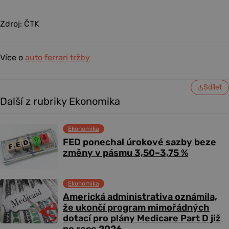
Zdroj: ČTK
Více o
auto
ferrari
tržby
Sdílet
Další z rubriky Ekonomika
Ekonomika
FED ponechal úrokové sazby beze
změny v pásmu 3,50–3,75 %
Ekonomika
Americká administrativa oznámila,
že ukončí program mimořádných
dotací pro plány Medicare Part D již