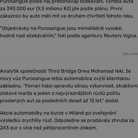
Purosangue podle něj překonávají očekávání, výroba auta
za 390.000 eur (9,3 milionu Kč) jde podle plánu. První
zákazníci by auto měli mít ve druhém čtvrtletí tohoto roku.
"Objednávky na Purosangue jsou mimořádně vysoké;
hodně nad očekáváním," řekl podle agentury Reuters Vigna.
REKLAMA
Analytik společnosti Third Bridge Orwa Mohamad řekl, že
nový vůz Purosangue letos automobilce zvýší klientskou
základnu. "Ferrari hlásí opravdu silnou výkonnost, atraktivní
ziskové marže a jeden z nejvýraznějších růstů počtu
prodaných aut za posledních deset až 12 let," dodal.
Akcie automobilky na burze v Miláně po zveřejnění
výsledků zrychlily růst. Odpoledne se prodávaly zhruba za
243 eur s více než pětiprocentním ziskem.