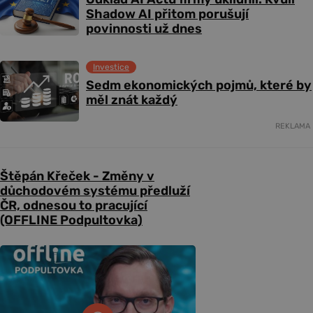
Shadow AI přitom porušují
povinnosti už dnes
Investice
Sedm ekonomických pojmů, které by
měl znát každý
REKLAMA
Štěpán Křeček - Změny v
důchodovém systému předluží
ČR, odnesou to pracující
(OFFLINE Podpultovka)