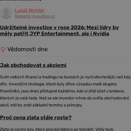
Lukáš Richtár
Redaktor investice.cz
Udržitelné investice v roce 2026: Mezi lídry by
měly patřit JYP Entertainment, ale i Nvidia
Vědomosti dne
Jak obchodovat s akciemi
Svět velkých financí a tradingu na burzách je nyní otevřenější, než kdy
dřív. Investiční strategie, které byly dříve výsadou malé skupiny
finančníků, jsou dnes přístupné každému, kdo si zřídí účet u brokera,
kterých je celá řada. Než se ale investor vrhne do světa obchodování
akcií, měl by znát základní termíny a principy.
Proč cena zlata stále roste?
Zlato je cenný kov, který provází lidstvo po tisíciletí. Vždy bylo