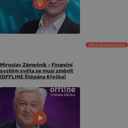
Offline Štěpána Křečka
Miroslav Zámečník - Finanční
systém světa se musí změnit
(OFFLINE Štěpána Křečka)