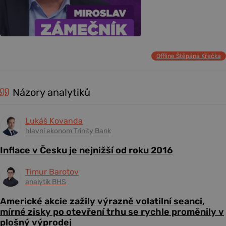
Offline Štěpána Křečka
Názory analytiků
Lukáš Kovanda
hlavní ekonom Trinity Bank
Inflace v Česku je nejnižší od roku 2016
Timur Barotov
analytik BHS
Americké akcie zažily výrazně volatilní seanci,
mírné zisky po otevření trhu se rychle proměnily v
plošný výprodej