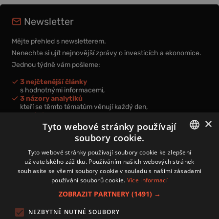
Newsletter
Mějte přehled s newsletterem.
Nenechte si ujít nejnovější zprávy o investicích a ekonomice.
Jednou týdně vám pošleme:
3 nejčtenější články
s hodnotnými informacemi,
3 názory analytiků
kteří se těmto tématům věnují každý den,
nová videa a podcasty
×
k prohloubení vašich znalostí.
Tyto webové stránky používají
soubory cookie.
CZECH
Tyto webové stránky používají soubory cookie ke zlepšení
uživatelského zážitku. Používáním našich webových stránek
CZ
souhlasíte se všemi soubory cookie v souladu s našimi zásadami
Přihlášením k newsletteru vyjadřujete svůj souhlas s
podmínkami
používání souborů cookie.
Více informací
zpracování osobních údajů
.
ZOBRAZIT PARTNERY
(1491) →
Kontakt
NEZBYTNĚ NUTNÉ SOUBORY
Zásady používání souborů cookies