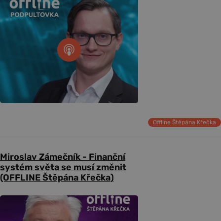
Offline Štěpána Křečka
Miroslav Zámečník - Finanční
systém světa se musí změnit
(OFFLINE Štěpána Křečka)