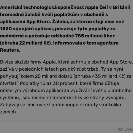
Americká technologická společnost Apple čelí v Británii
hromadné žalobě kvůli poplatkům v obchodě s
aplikacemi App Store. Žaloba, za kterou stojí více než
1500 vývojářů aplikací, považuje tyto poplatky za
nadměrné a požaduje odškodné 785 milionů liber
(zhruba 22 miliard Kč). Informovala o tom agentura
Reuters.
Divize služeb firmy Apple, která zahrnuje obchod App Store,
zažívá v posledních letech prudký růst tržeb. Ty se nyní
pohybují kolem 20 miliard dolarů (zhruba 435 miliard Kč) za
čtvrtletí. Poplatky 15 až 30 procent, které firma účtuje
některým výrobcům aplikací za využívání svého platebního
systému, jsou nicméně terčem kritiky ze strany vývojářů.
Zabývají se jimi rovněž antimonopolní úřady v několika
zemích.
REKLAMA