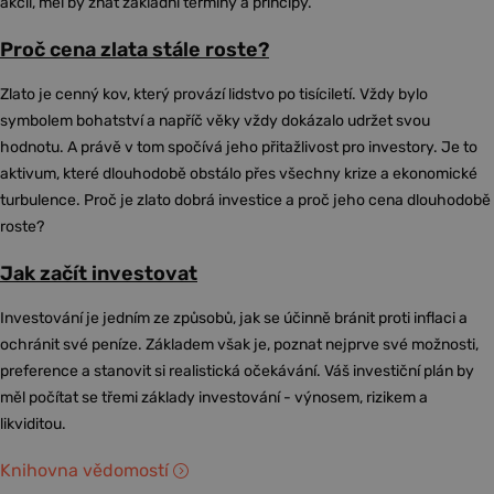
akcií, měl by znát základní termíny a principy.
Proč cena zlata stále roste?
Zlato je cenný kov, který provází lidstvo po tisíciletí. Vždy bylo
symbolem bohatství a napříč věky vždy dokázalo udržet svou
hodnotu. A právě v tom spočívá jeho přitažlivost pro investory. Je to
aktivum, které dlouhodobě obstálo přes všechny krize a ekonomické
turbulence. Proč je zlato dobrá investice a proč jeho cena dlouhodobě
roste?
Jak začít investovat
Investování je jedním ze způsobů, jak se účinně bránit proti inflaci a
ochránit své peníze. Základem však je, poznat nejprve své možnosti,
preference a stanovit si realistická očekávání. Váš investiční plán by
měl počítat se třemi základy investování - výnosem, rizikem a
likviditou.
Knihovna vědomostí