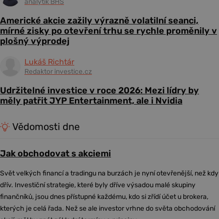
analytik BHS
Americké akcie zažily výrazně volatilní seanci,
mírné zisky po otevření trhu se rychle proměnily v
plošný výprodej
Lukáš Richtár
Redaktor investice.cz
Udržitelné investice v roce 2026: Mezi lídry by
měly patřit JYP Entertainment, ale i Nvidia
Vědomosti dne
Jak obchodovat s akciemi
Svět velkých financí a tradingu na burzách je nyní otevřenější, než kdy
dřív. Investiční strategie, které byly dříve výsadou malé skupiny
finančníků, jsou dnes přístupné každému, kdo si zřídí účet u brokera,
kterých je celá řada. Než se ale investor vrhne do světa obchodování