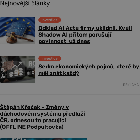
Nejnovější články
Investice
Odklad AI Actu firmy uklidnil. Kvůli
Shadow AI přitom porušují
povinnosti už dnes
Investice
Sedm ekonomických pojmů, které by
měl znát každý
REKLAMA
Štěpán Křeček - Změny v
důchodovém systému předluží
ČR, odnesou to pracující
(OFFLINE Podpultovka)