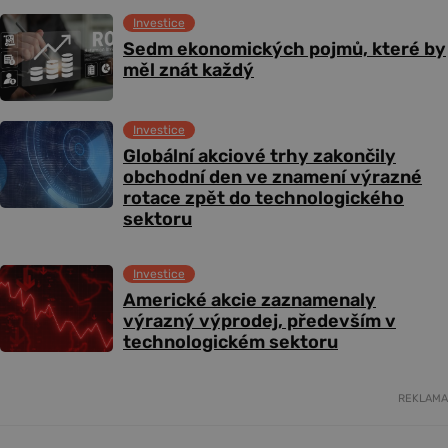
Investice
Sedm ekonomických pojmů, které by
měl znát každý
Investice
Globální akciové trhy zakončily
obchodní den ve znamení výrazné
rotace zpět do technologického
sektoru
Investice
Americké akcie zaznamenaly
výrazný výprodej, především v
technologickém sektoru
REKLAMA