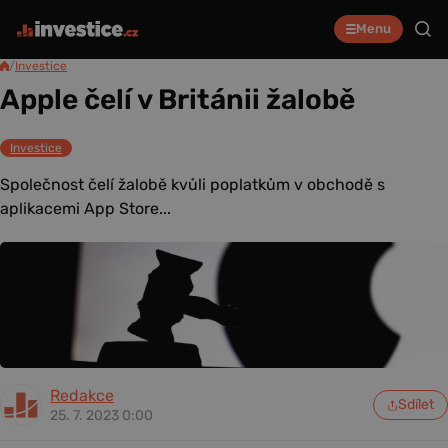
Menu
/
Investice
Apple čelí v Británii žalobě
Investice
Společnost čelí žalobě kvůli poplatkům v obchodě s
aplikacemi App Store...
Redakce
Sdílet
25. 7. 2023 0:00