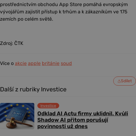
prostřednictvím obchodu App Store pomáhá evropským
vývojářům zajistit přístup k trhům a k zákazníkům ve 175
zemích po celém světě.
Zdroj: ČTK
Více o
akcie
apple
británie
soud
Sdílet
Další z rubriky Investice
Investice
Odklad AI Actu firmy uklidnil. Kvůli
Shadow AI přitom porušují
povinnosti už dnes