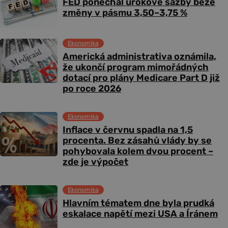
FED ponechal úrokové sazby beze
změny v pásmu 3,50–3,75 %
Ekonomika
Americká administrativa oznámila,
že ukončí program mimořádných
dotací pro plány Medicare Part D již
po roce 2026
Ekonomika
Inflace v červnu spadla na 1,5
procenta. Bez zásahů vlády by se
pohybovala kolem dvou procent –
zde je výpočet
Ekonomika
Hlavním tématem dne byla prudká
eskalace napětí mezi USA a Íránem