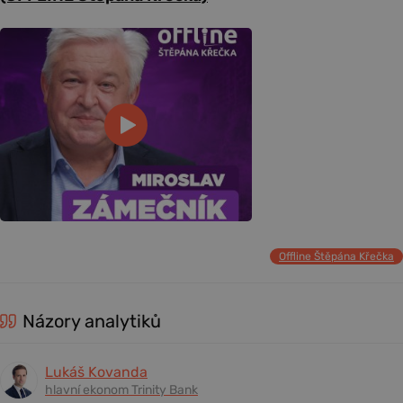
Offline Štěpána Křečka
Názory analytiků
Lukáš Kovanda
hlavní ekonom Trinity Bank