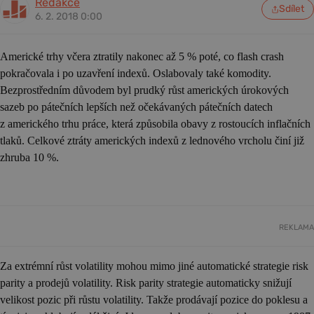
Redakce
Sdílet
6. 2. 2018 0:00
Americké trhy včera ztratily nakonec až 5 % poté, co flash crash
pokračovala i po uzavření indexů. Oslabovaly také komodity.
Bezprostředním důvodem byl prudký růst amerických úrokových
sazeb po pátečních lepších než očekávaných pátečních datech
z amerického trhu práce, která způsobila obavy z rostoucích inflačních
tlaků. Celkové ztráty amerických indexů z lednového vrcholu činí již
zhruba 10 %.
REKLAMA
Za extrémní růst volatility mohou mimo jiné automatické strategie risk
parity a prodejů volatility. Risk parity strategie automaticky snižují
velikost pozic při růstu volatility. Takže prodávají pozice do poklesu a