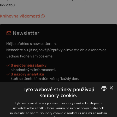
likviditou.
Knihovna vědomostí
Newsletter
Mějte přehled s newsletterem.
Nenechte si ujít nejnovější zprávy o investicích a ekonomice.
Jednou týdně vám pošleme:
3 nejčtenější články
s hodnotnými informacemi,
3 názory analytiků
kteří se těmto tématům věnují každý den,
nová videa a podcasty
×
k prohloubení vašich znalostí.
Tyto webové stránky používají
soubory cookie.
CZECH
Tyto webové stránky používají soubory cookie ke zlepšení
uživatelského zážitku. Používáním našich webových stránek
CZ
souhlasíte se všemi soubory cookie v souladu s našimi zásadami
Přihlášením k newsletteru vyjadřujete svůj souhlas s
podmínkami