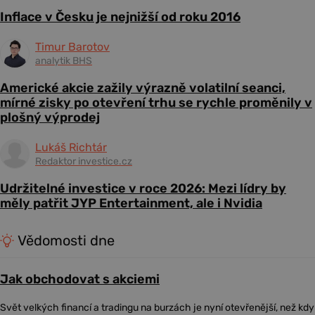
Inflace v Česku je nejnižší od roku 2016
Timur Barotov
analytik BHS
Americké akcie zažily výrazně volatilní seanci,
mírné zisky po otevření trhu se rychle proměnily v
plošný výprodej
Lukáš Richtár
Redaktor investice.cz
Udržitelné investice v roce 2026: Mezi lídry by
měly patřit JYP Entertainment, ale i Nvidia
Vědomosti dne
Jak obchodovat s akciemi
Svět velkých financí a tradingu na burzách je nyní otevřenější, než kdy