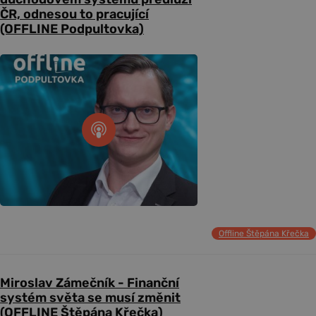
ČR, odnesou to pracující
(OFFLINE Podpultovka)
Offline Štěpána Křečka
Miroslav Zámečník - Finanční
systém světa se musí změnit
(OFFLINE Štěpána Křečka)