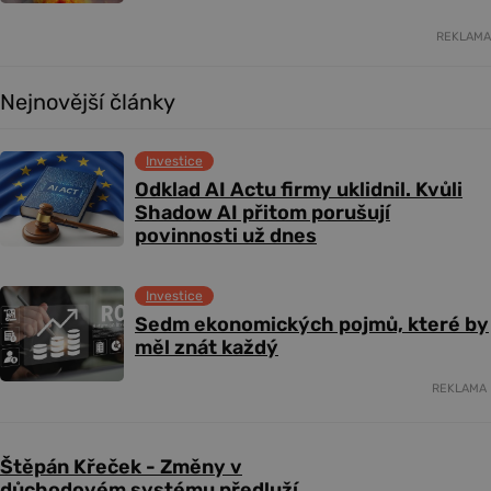
REKLAMA
Nejnovější články
Investice
Odklad AI Actu firmy uklidnil. Kvůli
Shadow AI přitom porušují
povinnosti už dnes
Investice
Sedm ekonomických pojmů, které by
měl znát každý
REKLAMA
Štěpán Křeček - Změny v
důchodovém systému předluží