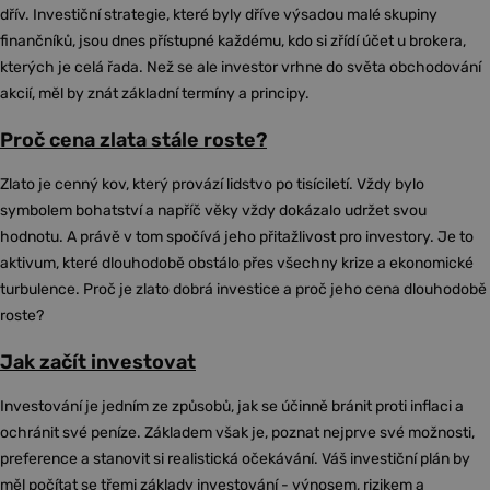
dřív. Investiční strategie, které byly dříve výsadou malé skupiny
finančníků, jsou dnes přístupné každému, kdo si zřídí účet u brokera,
kterých je celá řada. Než se ale investor vrhne do světa obchodování
akcií, měl by znát základní termíny a principy.
Proč cena zlata stále roste?
Zlato je cenný kov, který provází lidstvo po tisíciletí. Vždy bylo
symbolem bohatství a napříč věky vždy dokázalo udržet svou
hodnotu. A právě v tom spočívá jeho přitažlivost pro investory. Je to
aktivum, které dlouhodobě obstálo přes všechny krize a ekonomické
turbulence. Proč je zlato dobrá investice a proč jeho cena dlouhodobě
roste?
Jak začít investovat
Investování je jedním ze způsobů, jak se účinně bránit proti inflaci a
ochránit své peníze. Základem však je, poznat nejprve své možnosti,
preference a stanovit si realistická očekávání. Váš investiční plán by
měl počítat se třemi základy investování - výnosem, rizikem a