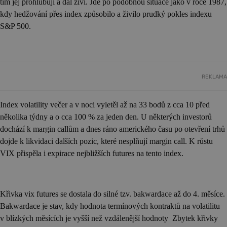
tím jej prohlubují a dál živí. Jde po podobnou situace jako v roce 1987,
kdy hedžování přes index způsobilo a živilo prudký pokles indexu
S&P 500.
REKLAMA
Index volatility večer a v noci vyletěl až na 33 bodů z cca 10 před
několika týdny a o cca 100 % za jeden den. U některých investorů
dochází k margin callům a dnes ráno amerického času po otevření trhů
dojde k likvidaci dalších pozic, které nesplňují margin call. K růstu
VIX přispěla i expirace nejbližších futures na tento index.
Křivka vix futures se dostala do silné tzv. bakwardace
až do 4. měsíce.
Bakwardace je stav,
kdy hodnota termínových kontraktů na volatilitu
v blízkých měsících je vyšší než vzdálenější hodnoty Zbytek křivky