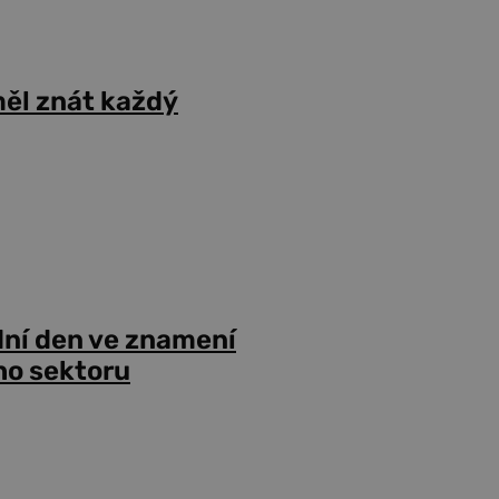
ěl znát každý
dní den ve znamení
ho sektoru