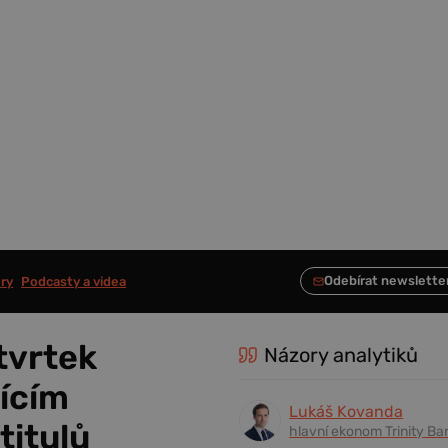
ry
Podcasty a videa
tvrtek
Názory analytiků
jícím
Lukáš Kovanda
titulů
hlavní ekonom Trinity Ba