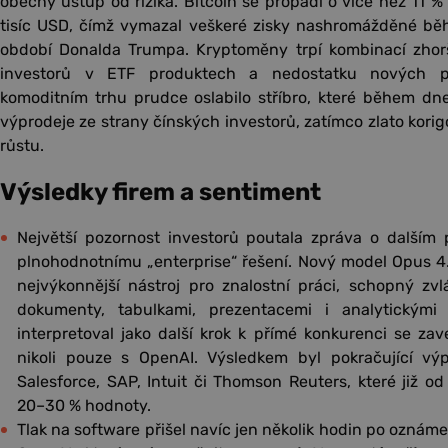
obecný ústup od rizika. Bitcoin se propadl o více než 11 % 
tisíc USD, čímž vymazal veškeré zisky nashromážděné b
období Donalda Trumpa. Kryptoměny trpí kombinací zhor
investorů v ETF produktech a nedostatku nových poz
komoditním trhu prudce oslabilo stříbro, které během dne 
výprodeje ze strany čínských investorů, zatímco zlato kor
růstu.
Výsledky firem a sentiment
Největší pozornost investorů poutala zpráva o další
plnohodnotnímu „enterprise“ řešení. Nový model Opus 4.
nejvýkonnější nástroj pro znalostní práci, schopný zv
dokumenty, tabulkami, prezentacemi i analytickými
interpretoval jako další krok k přímé konkurenci se za
nikoli pouze s OpenAI. Výsledkem byl pokračující výpr
Salesforce, SAP, Intuit či Thomson Reuters, které již od
20–30 % hodnoty.
Tlak na software přišel navíc jen několik hodin po oznáme