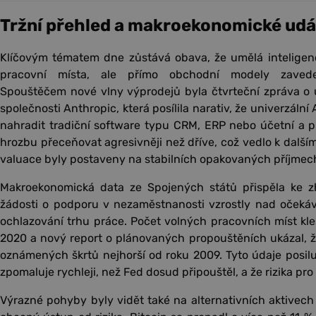
Tržní přehled a makroekonomické udá
Klíčovým tématem dne zůstává obava, že umělá intelige
pracovní místa, ale přímo obchodní modely zavede
Spouštěčem nové vlny výprodejů byla čtvrteční zpráva o
společnosti Anthropic, která posílila narativ, že univerzál
nahradit tradiční software typu CRM, ERP nebo účetní a pr
hrozbu přeceňovat agresivněji než dříve, což vedlo k dalším
valuace byly postaveny na stabilních opakovaných příjmec
Makroekonomická data ze Spojených států přispěla ke z
žádosti o podporu v nezaměstnanosti vzrostly nad očekáván
ochlazování trhu práce. Počet volných pracovních míst kle
2020 a nový report o plánovaných propouštěních ukázal, že
oznámených škrtů nejhorší od roku 2009. Tyto údaje posilu
zpomaluje rychleji, než Fed dosud připouštěl, a že rizika pro
Výrazné pohyby byly vidět také na alternativních aktivech