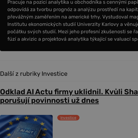
Pracuje na pozici analytika u obchodníka s cennými papír
odpovídá za tvorbu prognóz a analýzu prostředí na kapit
převážným zaměřením na americké trhy. Vystudoval magi
Institutu ekonomických studií Univerzity Karlovy a věnuje
počátku svých studií. Mezi jeho profesní zkušenosti se řa
fúzí a akvizic a projektová analytika týkající se valuací sp
Další z rubriky Investice
Odklad AI Actu firmy uklidnil. Kvůli Sh
porušují povinnosti už dnes
Investice