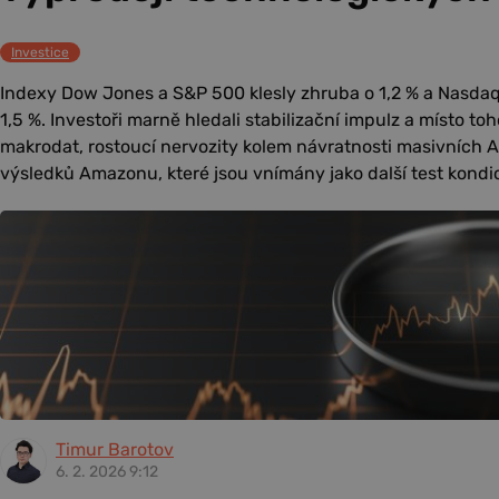
Investice
Indexy Dow Jones a S&P 500 klesly zhruba o 1,2 % a Nasdaq
1,5 %. Investoři marně hledali stabilizační impulz a místo toh
makrodat, rostoucí nervozity kolem návratnosti masivních AI 
výsledků Amazonu, které jsou vnímány jako další test kondi
Timur Barotov
6. 2. 2026 9:12