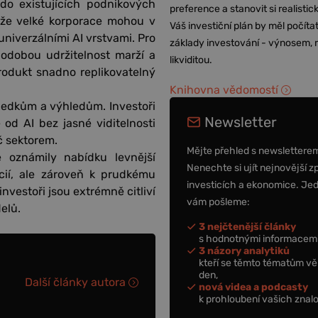
o existujících podnikových
preference a stanovit si realisti
 že velké korporace mohou v
Váš investiční plán by měl počítat
univerzálními AI vrstvami. Pro
základy investování - výnosem, r
odobou udržitelnost marží a
likviditou.
rodukt snadno replikovatelný
Knihovna vědomostí
sledkům a výhledům. Investoři
Newsletter
 od AI bez jasné viditelnosti
č sektorem.
Mějte přehled s newslettere
 oznámily nabídku levnější
Nenechte si ujít nejnovější z
kcií, ale zároveň k prudkému
investicích a ekonomice. Je
 investoři jsou extrémně citliví
vám pošleme:
elů.
3 nejčtenější články
s hodnotnými informacemi
3 názory analytiků
kteří se těmto tématům vě
den,
Další články autora
nová videa a podcasty
k prohloubení vašich znalo