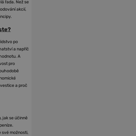
elá řada. Než se
odování akcií,
incipy.
oste?
lidstvo po
hatství a napříč
hodnotu. A
vost pro
dlouhodobě
onomické
nvestice a proč
, jak se účinně
 peníze.
e své možnosti,