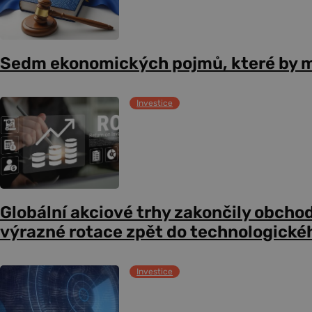
Sedm ekonomických pojmů, které by m
Investice
Globální akciové trhy zakončily obcho
výrazné rotace zpět do technologické
Investice