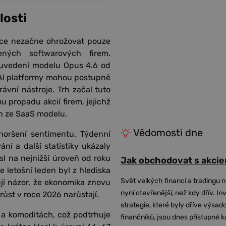
losti
nce nezačne ohrožovat pouze
ných softwarových firem.
 uvedení modelu Opus 4.6 od
ní AI platformy mohou postupně
ávní nástroje. Trh začal tuto
u propadu akcií firem, jejichž
h ze SaaS modelu.
Vědomosti dne
horšení sentimentu. Týdenní
í a další statistiky ukázaly
sl na nejnižší úroveň od roku
Jak obchodovat s akcie
 letošní leden byl z hlediska
Svět velkých financí a tradingu 
jí názor, že ekonomika znovu
nyní otevřenější, než kdy dřív. In
 růst v roce 2026 narůstají.
strategie, které byly dříve výsa
 a komoditách, což podtrhuje
finančníků, jsou dnes přístupné 