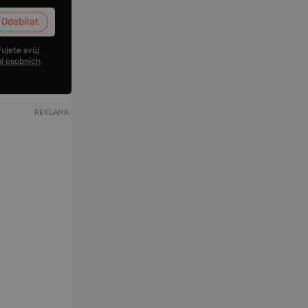
ujete svůj
í osobních
REKLAMA