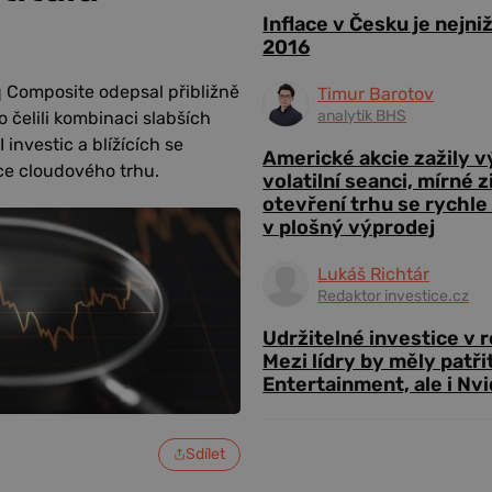
Inflace v Česku je nejni
2016
 Composite odepsal přibližně
Timur Barotov
analytik BHS
o čelili kombinaci slabších
investic a blížících se
Americké akcie zažily 
ce cloudového trhu.
volatilní seanci, mírné 
otevření trhu se rychle
v plošný výprodej
Lukáš Richtár
Redaktor investice.cz
Udržitelné investice v 
Mezi lídry by měly patři
Entertainment, ale i Nvi
Sdílet