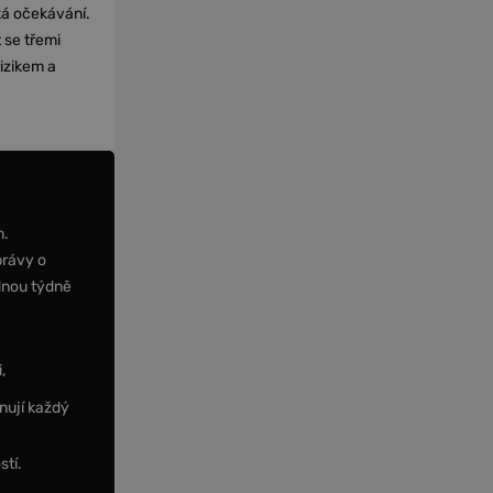
cká očekávání.
 se třemi
izikem a
m.
právy o
dnou týdně
,
nují každý
stí.