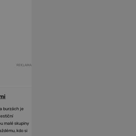
REKLAMA
mi
na burzách je
vestiční
dou malé skupiny
každému, kdo si