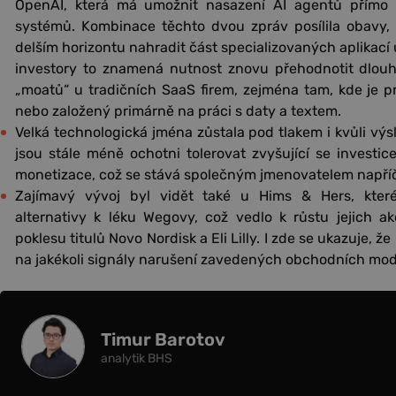
OpenAI, která má umožnit nasazení AI agentů přímo d
systémů. Kombinace těchto dvou zpráv posílila obavy,
delším horizontu nahradit část specializovaných aplikací 
investory to znamená nutnost znovu přehodnotit dlouh
„moatů“ u tradičních SaaS firem, zejména tam, kde je p
nebo založený primárně na práci s daty a textem.
Velká technologická jména zůstala pod tlakem i kvůli vý
jsou stále méně ochotni tolerovat zvyšující se investice
monetizace, což se stává společným jmenovatelem napří
Zajímavý vývoj byl vidět také u Hims & Hers, které
alternativy k léku Wegovy, což vedlo k růstu jejich a
poklesu titulů Novo Nordisk a Eli Lilly. I zde se ukazuje, že
na jakékoli signály narušení zavedených obchodních mod
Timur Barotov
analytik BHS