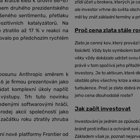
a krátce klesl k úrovni 66–67
zřídí účet u brokera, kterých je c
ěhem druhého prezidentského
ale investor vrhne do světa obch
šeného sentimentu, přetlaku
měl by znát základní termíny a pr
itivních katalyzátorů. Na
Proč cena zlata stále r
ztratilo až 17 % v reakci na
igovalo po předchozím rychlém
Zlato je cenný kov, který provází 
tisíciletí. Vždy bylo symbolem bo
věky vždy dokázalo udržet svou 
právě v tom spočívá jeho přitažli
investory. Je to aktivum, které 
m posunu Anthropic směrem k
obstálo přes všechny krize a ek
6 je firmou prezentován jako
turbulence. Proč je zlato dobrá i
ládat komplexní úkoly napříč
jeho cena dlouhodobě roste?
 výstupy. Trh tuto novinku
vedenými softwarovými hráči,
Jak začít investovat
odej akcií společností jako
 začátku roku ztratily zhruba
Investování je jedním ze způsobů
bránit proti inflaci a ochránit své
ní nové platformy Frontier od
Základem však je, poznat nejprv