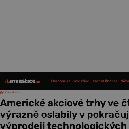
Ekonomika
Investice
Osobní finance
Názo
/
Investice
Americké akciové trhy ve č
výrazně oslabily v pokraču
výprodeji technologických 