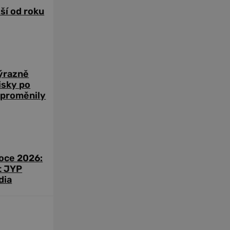
žší od roku
výrazně
zisky po
 proměnily
roce 2026:
t JYP
dia