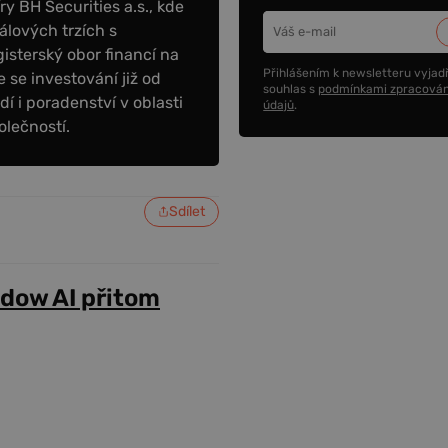
y BH Securities a.s., kde
álových trzích s
sterský obor financí na
Přihlášením k newsletteru vyjadř
 se investování již od
souhlas s
podmínkami zpracován
dí i poradenství v oblasti
údajů
.
olečností.
Sdílet
adow AI přitom