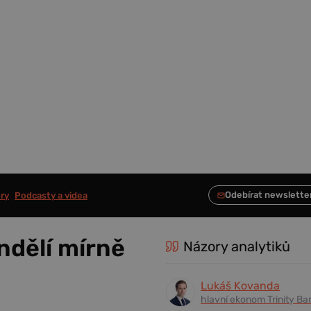
ry
Podcasty a videa
ndělí mírně
Názory analytiků
Lukáš Kovanda
hlavní ekonom Trinity Ba