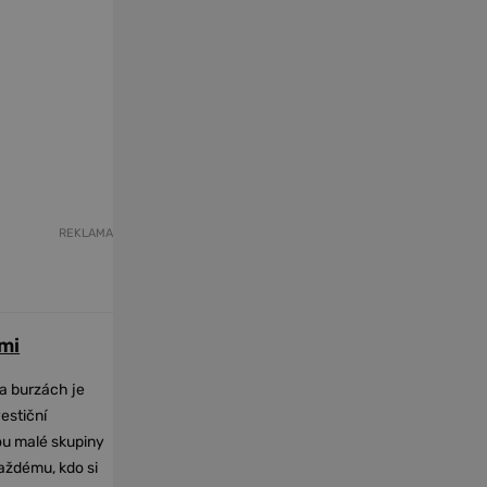
REKLAMA
mi
na burzách je
vestiční
dou malé skupiny
každému, kdo si