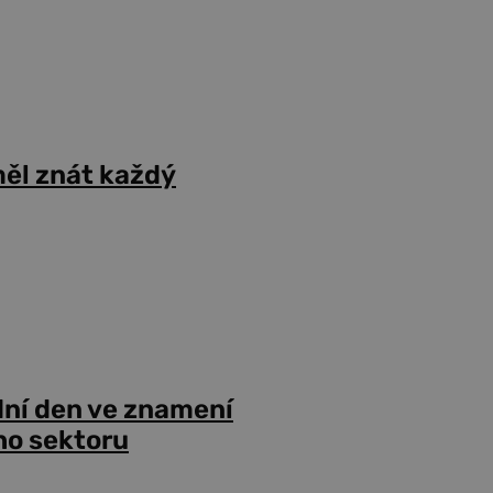
ěl znát každý
dní den ve znamení
ho sektoru