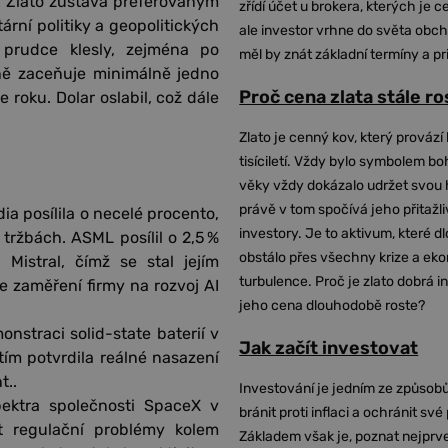
. Zlato zůstává preferovaným
zřídí účet u brokera, kterých je c
rní politiky a geopolitických
ale investor vrhne do světa obch
 prudce klesly, zejména po
měl by znát základní termíny a pr
ně zaceňuje minimálně jedno
Proč cena zlata stále r
 roku. Dolar oslabil, což dále
Zlato je cenný kov, který provází 
tisíciletí. Vždy bylo symbolem bo
věky vždy dokázalo udržet svou 
právě v tom spočívá jeho přitažli
ia posílila o necelé procento,
investory. Je to aktivum, které 
ržbách. ASML posílil o 2,5 %
obstálo přes všechny krize a ek
Mistral, čímž se stal jejím
turbulence. Proč je zlato dobrá i
e zaměření firmy na rozvoj AI
jeho cena dlouhodobě roste?
straci solid-state baterií v
Jak začít investovat
ím potvrdila reálné nasazení
t..
Investování je jedním ze způsobů
pektra společnosti SpaceX v
bránit proti inflaci a ochránit své
t regulační problémy kolem
Základem však je, poznat nejprv