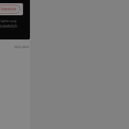
ujete svůj
í osobních
REKLAMA