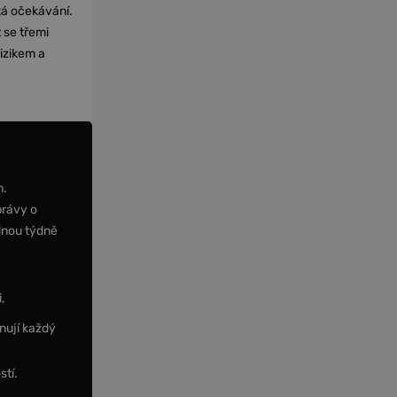
cká očekávání.
 se třemi
izikem a
m.
právy o
dnou týdně
,
nují každý
stí.