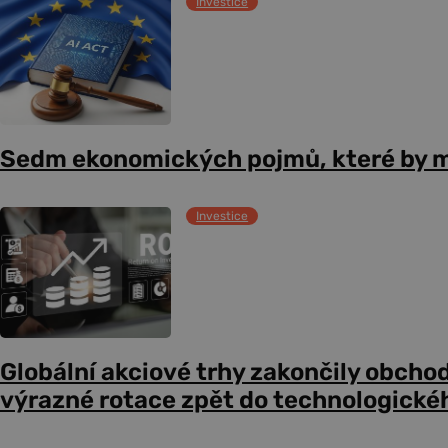
Investice
Sedm ekonomických pojmů, které by m
Investice
Globální akciové trhy zakončily obcho
výrazné rotace zpět do technologické