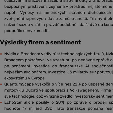
očekáváním snižování sazeb a slabými daty z trhu práce
bezpečným přístavem, zejména v prostředí nejisté monetá
napětí. Výnosy na amerických státních dluhopisech
zveřejnění srpnových dat o zaměstnanosti. Trh nyní pl
snížení sazeb v září a pravděpodobně i další dvě do konce
podpořilo ceny komodit.
Výsledky firem a sentiment
Nvidia a Broadcom vedly růst technologických titulů, Nvid
Broadcom pokračoval ve vzestupu po nedávné zprávě o t
po oznámení investice do francouzské AI společnosti 
největším akcionářem. Investice 1,3 miliardy eur potvrzuj
ekosystému v Evropě.
QuantumScape vyskočil o více než 22 % po úspěšné demon
motocyklu Ducati ve spolupráci s Volkswagenem. Firma t
své technologie, což výrazně zvedlo investorský sentimen
EchoStar akcie posílily o 20 % po zprávě o prodeji s
hodnotě 17 miliard USD. Tato transakce pomáhá řeši