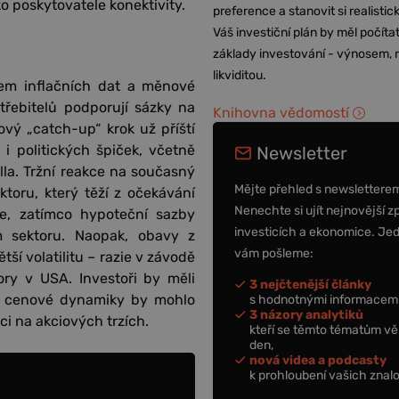
o poskytovatele konektivity.
preference a stanovit si realisti
Váš investiční plán by měl počítat
základy investování - výnosem, r
likviditou.
lem inflačních dat a měnové
třebitelů podporují sázky na
Knihovna vědomostí
vý „catch-up“ krok už příští
 i politických špiček, včetně
Newsletter
la. Tržní reakce na současný
Mějte přehled s newslettere
toru, který těží z očekávání
Nenechte si ujít nejnovější z
je, zatímco hypoteční sazby
investicích a ekonomice. Je
ím sektoru. Naopak, obavy z
vám pošleme:
ší volatilitu – razie v závodě
ry v USA. Investoři by měli
3 nejčtenější články
né cenové dynamiky by mohlo
s hodnotnými informacemi
3 názory analytiků
kci na akciových trzích.
kteří se těmto tématům vě
den,
nová videa a podcasty
k prohloubení vašich znalo