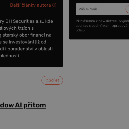
Další články autora
y BH Securities a.s., kde
Přihlášením k newsletteru vyjadř
souhlas s
podmínkami zpracován
álových trzích s
údajů
.
sterský obor financí na
 se investování již od
dí i poradenství v oblasti
olečností.
Sdílet
adow AI přitom