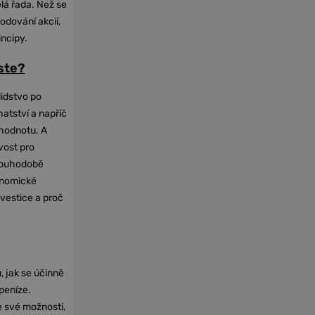
elá řada. Než se
odování akcií,
incipy.
oste?
lidstvo po
hatství a napříč
hodnotu. A
vost pro
dlouhodobě
onomické
nvestice a proč
, jak se účinně
 peníze.
e své možnosti,