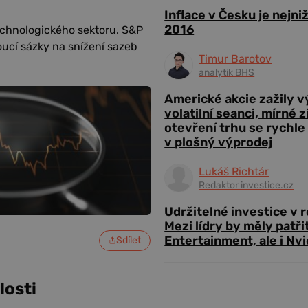
Inflace v Česku je nejni
2016
chnologického sektoru. S&P
oucí sázky na snížení sazeb
Timur Barotov
analytik BHS
Americké akcie zažily 
volatilní seanci, mírné 
otevření trhu se rychle
v plošný výprodej
Lukáš Richtár
Redaktor investice.cz
Udržitelné investice v 
Mezi lídry by měly patři
Entertainment, ale i Nvi
Sdílet
losti