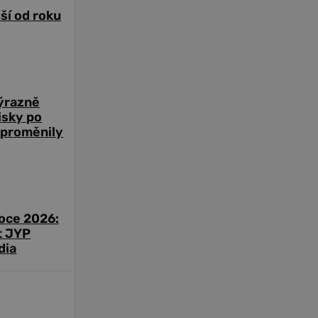
žší od roku
výrazně
zisky po
 proměnily
roce 2026:
t JYP
dia