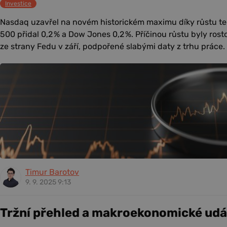
Investice
Nasdaq uzavřel na novém historickém maximu díky růstu te
500 přidal 0,2 % a Dow Jones 0,2 %. Příčinou růstu byly rost
ze strany Fedu v září, podpořené slabými daty z trhu práce.
Timur Barotov
9. 9. 2025 9:13
Tržní přehled a makroekonomické udá