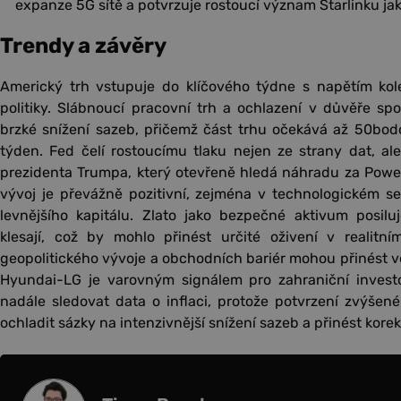
expanze 5G sítě a potvrzuje rostoucí význam Starlinku jak
Trendy a závěry
Americký trh vstupuje do klíčového týdne s napětím ko
politiky. Slábnoucí pracovní trh a ochlazení v důvěře spo
brzké snížení sazeb, přičemž část trhu očekává až 50bodo
týden. Fed čelí rostoucímu tlaku nejen ze strany dat, ale
prezidenta Trumpa, který otevřeně hledá náhradu za Powel
vývoj je převážně pozitivní, zejména v technologickém sek
levnějšího kapitálu. Zlato jako bezpečné aktivum posilu
klesají, což by mohlo přinést určité oživení v realitn
geopolitického vývoje a obchodních bariér mohou přinést vět
Hyundai-LG je varovným signálem pro zahraniční investo
nadále sledovat data o inflaci, protože potvrzení zvýše
ochladit sázky na intenzivnější snížení sazeb a přinést kore