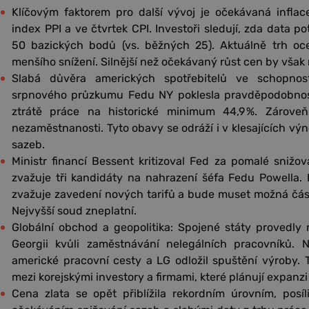
Klíčovým faktorem pro další vývoj je očekávaná inflac
index PPI a ve čtvrtek CPI. Investoři sledují, zda data p
50 bazických bodů (vs. běžných 25). Aktuálně trh o
menšího snížení. Silnější než očekávaný růst cen by však 
Slabá důvěra amerických spotřebitelů ve schopnost
srpnového průzkumu Fedu NY poklesla pravděpodobnost
ztrátě práce na historické minimum 44,9 %. Zárove
nezaměstnanosti. Tyto obavy se odráží i v klesajících v
sazeb.
Ministr financí Bessent kritizoval Fed za pomalé snižo
zvažuje tři kandidáty na nahrazení šéfa Fedu Powella.
zvažuje zavedení nových tarifů a bude muset možná část 
Nejvyšší soud zneplatní.
Globální obchod a geopolitika: Spojené státy provedly
Georgii kvůli zaměstnávání nelegálních pracovníků. 
americké pracovní cesty a LG odložil spuštění výroby. T
mezi korejskými investory a firmami, které plánují expanzi
Cena zlata se opět přiblížila rekordním úrovním, posí