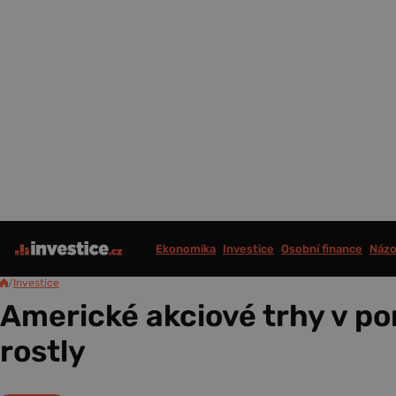
Ekonomika
Investice
Osobní finance
Názo
/
Investice
Americké akciové trhy v po
rostly