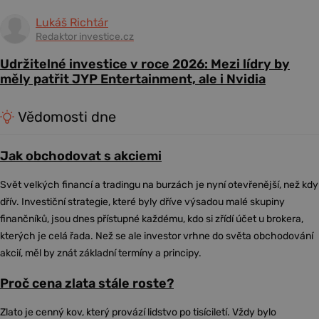
Lukáš Richtár
Redaktor investice.cz
Udržitelné investice v roce 2026: Mezi lídry by
měly patřit JYP Entertainment, ale i Nvidia
Vědomosti dne
Jak obchodovat s akciemi
Svět velkých financí a tradingu na burzách je nyní otevřenější, než kdy
dřív. Investiční strategie, které byly dříve výsadou malé skupiny
finančníků, jsou dnes přístupné každému, kdo si zřídí účet u brokera,
kterých je celá řada. Než se ale investor vrhne do světa obchodování
akcií, měl by znát základní termíny a principy.
Proč cena zlata stále roste?
Zlato je cenný kov, který provází lidstvo po tisíciletí. Vždy bylo