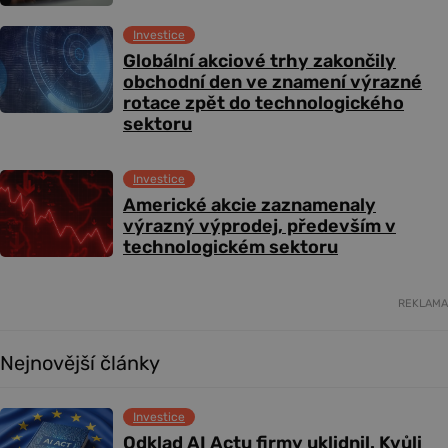
Investice
Globální akciové trhy zakončily
obchodní den ve znamení výrazné
rotace zpět do technologického
sektoru
Investice
Americké akcie zaznamenaly
výrazný výprodej, především v
technologickém sektoru
REKLAMA
Nejnovější články
Investice
Odklad AI Actu firmy uklidnil. Kvůli