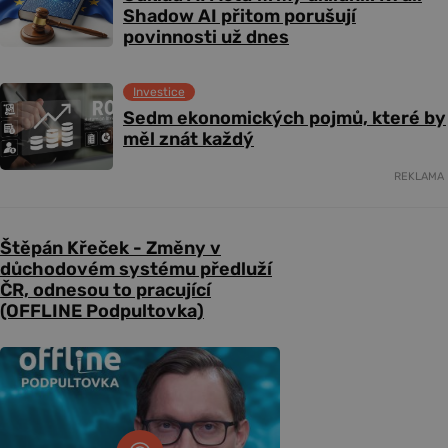
Shadow AI přitom porušují
povinnosti už dnes
Investice
Sedm ekonomických pojmů, které by
měl znát každý
REKLAMA
Štěpán Křeček - Změny v
důchodovém systému předluží
ČR, odnesou to pracující
(OFFLINE Podpultovka)