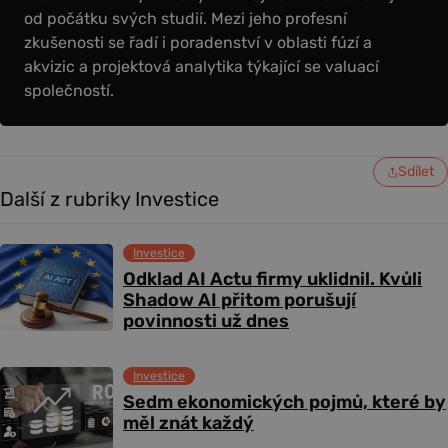
od počátku svých studií. Mezi jeho profesní
zkušenosti se řadí i poradenství v oblasti fúzí a
akvizic a projektová analytika týkající se valuací
společností.
Sdílet
Další z rubriky Investice
Investice
Odklad AI Actu firmy uklidnil. Kvůli
Shadow AI přitom porušují
povinnosti už dnes
Investice
Sedm ekonomických pojmů, které by
měl znát každý