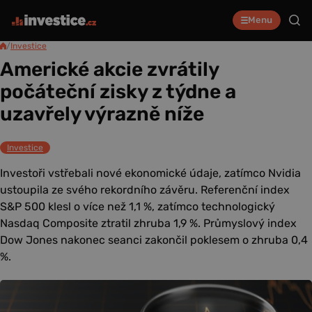
Menu
/
Investice
Americké akcie zvrátily
počáteční zisky z týdne a
uzavřely výrazně níže
Investice
Investoři vstřebali nové ekonomické údaje, zatímco Nvidia
ustoupila ze svého rekordního závěru. Referenční index
S&P 500 klesl o více než 1,1 %, zatímco technologický
Nasdaq Composite ztratil zhruba 1,9 %. Průmyslový index
Dow Jones nakonec seanci zakončil poklesem o zhruba 0,4
%.