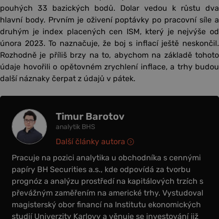
pouhých 33 bazických bodů. Dolar vedou k růstu dva
hlavní body. Prvním je oživení poptávky po pracovní síle a
druhým je index placených cen ISM, který je nejvýše od
února 2023. To naznačuje, že boj s inflací ještě neskončil.
Rozhodně je příliš brzy na to, abychom na základě tohoto
údaje hovořili o opětovném zrychlení inflace, a trhy budou
další náznaky čerpat z údajů v pátek.
Timur Barotov
analytik BHS
Další články autora
Pracuje na pozici analytika u obchodníka s cennými
papíry BH Securities a.s., kde odpovídá za tvorbu
prognóz a analýzu prostředí na kapitálových trzích s
převážným zaměřením na americké trhy. Vystudoval
magisterský obor financí na Institutu ekonomických
studií Univerzity Karlovy a věnuje se investování již