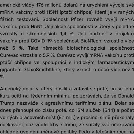
americké vlády 176 milionů dolarů na urychlení vývoje své
mRNA vakcíny proti H5N1 (ptačí chřipce), která je v raných
fázích testování. Společnost Pfizer rovněž vyvíjí mRNA
vakcínu proti H5N1. Její akcie společnosti v úterý v poledne
vzrostly o skromnějších 1,4 %. Její partner v projektu
vakcíny proti COVID-19, společnost BioNTech, vzrostl o více
než 5 %. Také německá biotechnologická společnost
CureVac vzrostla o 5,9 %. CureVac vyvíjí mRNA vakcínu proti
ptačí chřipce ve spolupráci s indickým farmaceutickým
gigantem GlaxoSmithKline, který vzrostl o něco více než 1
%.
Americký dolar v úterý posílil a zotavil se poté, co se jeho
kurz ocitl na týdenním minimu po zprávách, že se Donald
Trump nezaváže k agresivnímu tarifnímu plánu. Dolar se
dnes přehoupl do zisku poté, co ISM služeb (54,1) a počet
volných pracovních míst (8,1 mil.) v prosinci silně překonaly
očekávání, což vedlo trhy k tomu, že snížily svá očekávání
ohledně uvolnění měnové politiky Fedu v letošním roce na