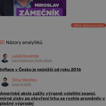
Offline Štěpána Křečka
Názory analytiků
Lukáš Kovanda
hlavní ekonom Trinity Bank
Inflace v Česku je nejnižší od roku 2016
Timur Barotov
analytik BHS
Americké akcie zažily výrazně volatilní seanci,
mírné zisky po otevření trhu se rychle proměnily v
plošný výprodej