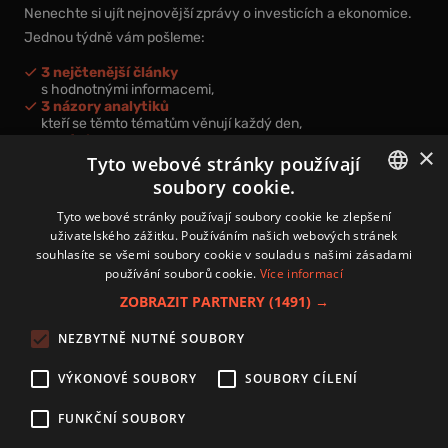
Nenechte si ujít nejnovější zprávy o investicích a ekonomice.
Jednou týdně vám pošleme:
3 nejčtenější články
s hodnotnými informacemi,
3 názory analytiků
kteří se těmto tématům věnují každý den,
nová videa a podcasty
×
k prohloubení vašich znalostí.
Tyto webové stránky používají
soubory cookie.
CZECH
Tyto webové stránky používají soubory cookie ke zlepšení
uživatelského zážitku. Používáním našich webových stránek
CZ
souhlasíte se všemi soubory cookie v souladu s našimi zásadami
Přihlášením k newsletteru vyjadřujete svůj souhlas s
podmínkami
používání souborů cookie.
Více informací
zpracování osobních údajů
.
ZOBRAZIT PARTNERY
(1491) →
Kontakt
NEZBYTNĚ NUTNÉ SOUBORY
Zásady používání souborů cookies
Zpracování osobních údajů
VÝKONOVÉ SOUBORY
SOUBORY CÍLENÍ
Autoři
Nastavení cookies
FUNKČNÍ SOUBORY