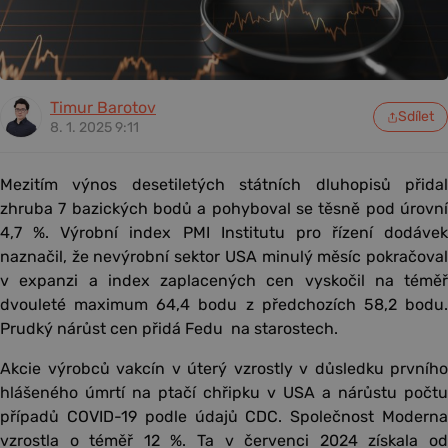
Timur Barotov
Sdílet
8. 1. 2025 9:11
Mezitím výnos desetiletých státních dluhopisů přidal
zhruba 7 bazických bodů a pohyboval se těsně pod úrovní
4,7 %. Výrobní index PMI Institutu pro řízení dodávek
naznačil, že nevýrobní sektor USA minulý měsíc pokračoval
v expanzi a index zaplacených cen vyskočil na téměř
dvouleté maximum 64,4 bodu z předchozích 58,2 bodu.
Prudký nárůst cen přidá Fedu na starostech.
Akcie výrobců vakcín v úterý vzrostly v důsledku prvního
hlášeného úmrtí na ptačí chřipku v USA a nárůstu počtu
případů COVID-19 podle údajů CDC. Společnost Moderna
vzrostla o téměř 12 %. Ta v červenci 2024 získala od