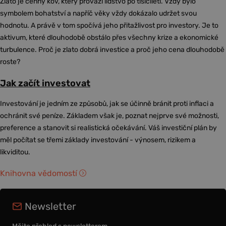
Zlato je cenný kov, který provází lidstvo po tisíciletí. Vždy bylo
symbolem bohatství a napříč věky vždy dokázalo udržet svou
hodnotu. A právě v tom spočívá jeho přitažlivost pro investory. Je to
aktivum, které dlouhodobě obstálo přes všechny krize a ekonomické
turbulence. Proč je zlato dobrá investice a proč jeho cena dlouhodobě
roste?
Jak začít investovat
Investování je jedním ze způsobů, jak se účinně bránit proti inflaci a
ochránit své peníze. Základem však je, poznat nejprve své možnosti,
preference a stanovit si realistická očekávání. Váš investiční plán by
měl počítat se třemi základy investování - výnosem, rizikem a
likviditou.
Knihovna vědomostí
Newsletter