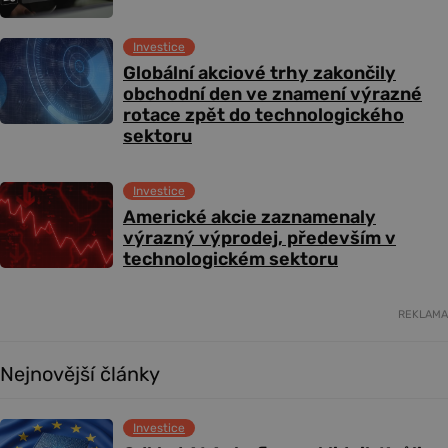
Investice
Globální akciové trhy zakončily
obchodní den ve znamení výrazné
rotace zpět do technologického
sektoru
Investice
Americké akcie zaznamenaly
výrazný výprodej, především v
technologickém sektoru
REKLAMA
Nejnovější články
Investice