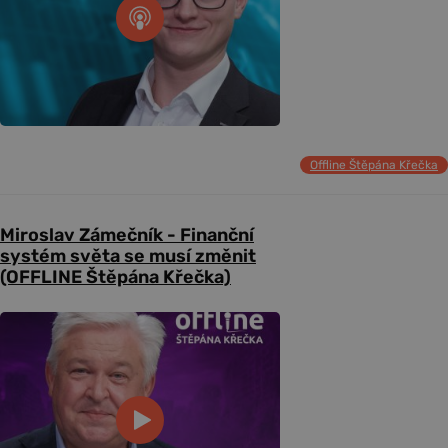
Offline Štěpána Křečka
Miroslav Zámečník - Finanční
systém světa se musí změnit
(OFFLINE Štěpána Křečka)