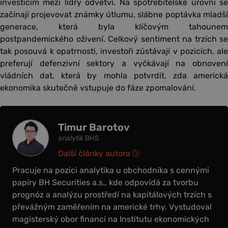
investicím mezi lídry odvětví. Na spotřebitelské úrovni se
začínají projevovat známky útlumu, slábne poptávka mladší
generace, která byla klíčovým tahounem
postpandemického oživení. Celkový sentiment na trzích se
tak posouvá k opatrnosti, investoři zůstávají v pozicích, ale
preferují defenzivní sektory a vyčkávají na obnovení
vládních dat, která by mohla potvrdit, zda americká
ekonomika skutečně vstupuje do fáze zpomalování.
Timur Barotov
analytik BHS
Další články autora
Pracuje na pozici analytika u obchodníka s cennými
papíry BH Securities a.s., kde odpovídá za tvorbu
prognóz a analýzu prostředí na kapitálových trzích s
převážným zaměřením na americké trhy. Vystudoval
magisterský obor financí na Institutu ekonomických