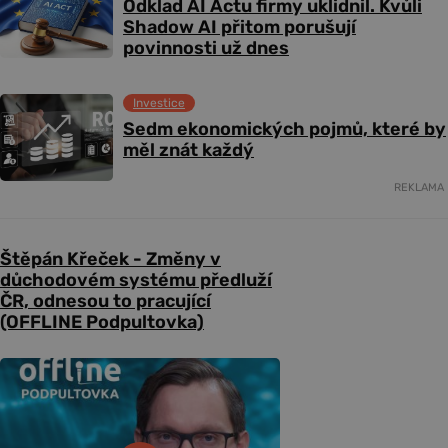
Odklad AI Actu firmy uklidnil. Kvůli
Shadow AI přitom porušují
povinnosti už dnes
Investice
Sedm ekonomických pojmů, které by
měl znát každý
REKLAMA
Štěpán Křeček - Změny v
důchodovém systému předluží
ČR, odnesou to pracující
(OFFLINE Podpultovka)