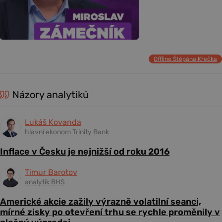
Offline Štěpána Křečka
Názory analytiků
Lukáš Kovanda
hlavní ekonom Trinity Bank
Inflace v Česku je nejnižší od roku 2016
Timur Barotov
analytik BHS
Americké akcie zažily výrazně volatilní seanci,
mírné zisky po otevření trhu se rychle proměnily v