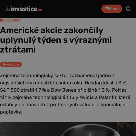
Menu
/
Investice
Americké akcie zakončily
uplynulý týden s výraznými
ztrátami
Investice
Zejména technologický sektor zaznamenal jednu z
nejslabších výkoností letošního roku. Nasdaq klesl o 3 %,
S&P 500 ztratil 1,7 % a Dow Jones přibližně 1,3 %. Pokles
táhly zejména technologické tituly Nvidia a Palantir, které
oslabily po obavách z přehnaných valuací a zpomalující
poptávky.