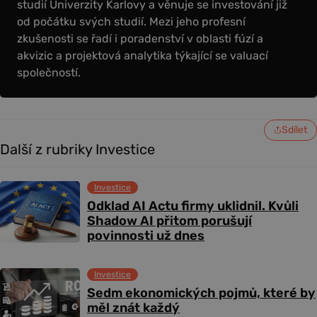
studií Univerzity Karlovy a věnuje se investování již
od počátku svých studií. Mezi jeho profesní
zkušenosti se řadí i poradenství v oblasti fúzí a
akvizic a projektová analytika týkající se valuací
společností.
Sdílet
Další z rubriky Investice
Investice
Odklad AI Actu firmy uklidnil. Kvůli
Shadow AI přitom porušují
povinnosti už dnes
Investice
Sedm ekonomických pojmů, které by
měl znát každý