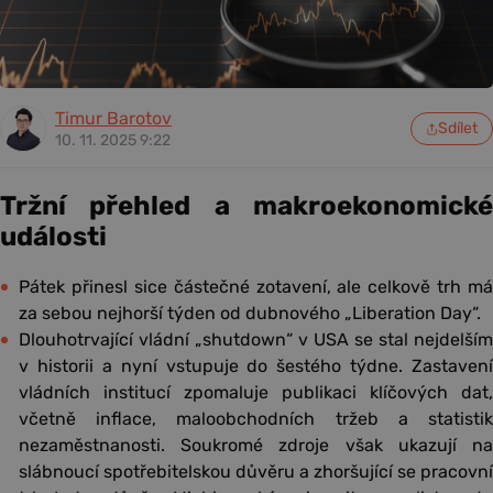
Timur Barotov
Sdílet
10. 11. 2025 9:22
Tržní přehled a makroekonomické
události
Pátek přinesl sice částečné zotavení, ale celkově trh má
za sebou nejhorší týden od dubnového „Liberation Day“.
Dlouhotrvající vládní „shutdown“ v USA se stal nejdelším
v historii a nyní vstupuje do šestého týdne. Zastavení
vládních institucí zpomaluje publikaci klíčových dat,
včetně inflace, maloobchodních tržeb a statistik
nezaměstnanosti. Soukromé zdroje však ukazují na
slábnoucí spotřebitelskou důvěru a zhoršující se pracovní