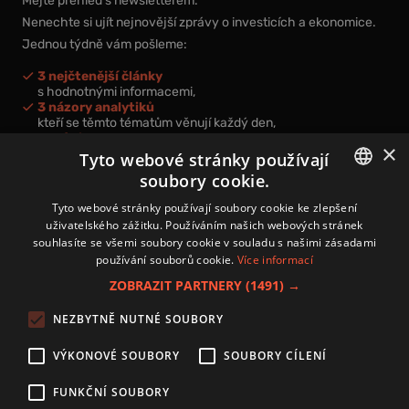
Mějte přehled s newsletterem.
Nenechte si ujít nejnovější zprávy o investicích a ekonomice.
Jednou týdně vám pošleme:
3 nejčtenější články
s hodnotnými informacemi,
3 názory analytiků
kteří se těmto tématům věnují každý den,
nová videa a podcasty
×
k prohloubení vašich znalostí.
Tyto webové stránky používají
soubory cookie.
CZECH
Tyto webové stránky používají soubory cookie ke zlepšení
uživatelského zážitku. Používáním našich webových stránek
CZ
souhlasíte se všemi soubory cookie v souladu s našimi zásadami
Přihlášením k newsletteru vyjadřujete svůj souhlas s
podmínkami
používání souborů cookie.
Více informací
zpracování osobních údajů
.
ZOBRAZIT PARTNERY
(1491) →
Kontakt
NEZBYTNĚ NUTNÉ SOUBORY
Zásady používání souborů cookies
Zpracování osobních údajů
VÝKONOVÉ SOUBORY
SOUBORY CÍLENÍ
Autoři
Nastavení cookies
FUNKČNÍ SOUBORY