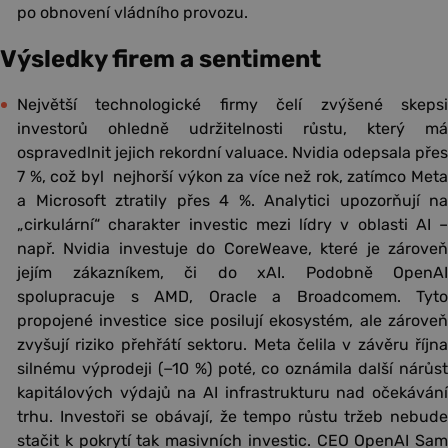
po obnovení vládního provozu.
Výsledky firem a sentiment
Největší technologické firmy čelí zvýšené skepsi
investorů ohledně udržitelnosti růstu, který má
ospravedlnit jejich rekordní valuace. Nvidia odepsala přes
7 %, což byl nejhorší výkon za více než rok, zatímco Meta
a Microsoft ztratily přes 4 %. Analytici upozorňují na
„cirkulární“ charakter investic mezi lídry v oblasti AI –
např. Nvidia investuje do CoreWeave, které je zároveň
jejím zákazníkem, či do xAI. Podobně OpenAI
spolupracuje s AMD, Oracle a Broadcomem. Tyto
propojené investice sice posilují ekosystém, ale zároveň
zvyšují riziko přehřátí sektoru. Meta čelila v závěru října
silnému výprodeji (−10 %) poté, co oznámila další nárůst
kapitálových výdajů na AI infrastrukturu nad očekávání
trhu. Investoři se obávají, že tempo růstu tržeb nebude
stačit k pokrytí tak masivních investic. CEO OpenAI Sam