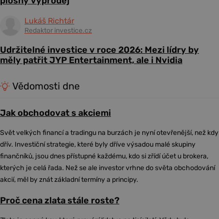
plošný výprodej
Lukáš Richtár
Redaktor investice.cz
Udržitelné investice v roce 2026: Mezi lídry by
měly patřit JYP Entertainment, ale i Nvidia
Vědomosti dne
Jak obchodovat s akciemi
Svět velkých financí a tradingu na burzách je nyní otevřenější, než kdy
dřív. Investiční strategie, které byly dříve výsadou malé skupiny
finančníků, jsou dnes přístupné každému, kdo si zřídí účet u brokera,
kterých je celá řada. Než se ale investor vrhne do světa obchodování
akcií, měl by znát základní termíny a principy.
Proč cena zlata stále roste?