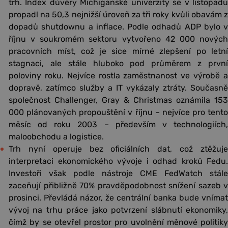
trh. Index důvěry Michiganské univerzity se v listopadu
propadl na 50,3 nejnižší úroveň za tři roky kvůli obavám z
dopadů shutdownu a inflace. Podle odhadů ADP bylo v
říjnu v soukromém sektoru vytvořeno 42 000 nových
pracovních míst, což je sice mírné zlepšení po letní
stagnaci, ale stále hluboko pod průměrem z první
poloviny roku. Nejvíce rostla zaměstnanost ve výrobě a
dopravě, zatímco služby a IT vykázaly ztráty. Současně
společnost Challenger, Gray & Christmas oznámila 153
000 plánovaných propouštění v říjnu – nejvíce pro tento
měsíc od roku 2003 – především v technologiích,
maloobchodu a logistice.
Trh nyní operuje bez oficiálních dat, což ztěžuje
interpretaci ekonomického vývoje i odhad kroků Fedu.
Investoři však podle nástroje CME FedWatch stále
zaceňují přibližně 70% pravděpodobnost snížení sazeb v
prosinci. Převládá názor, že centrální banka bude vnímat
vývoj na trhu práce jako potvrzení slábnutí ekonomiky,
čímž by se otevřel prostor pro uvolnění měnové politiky