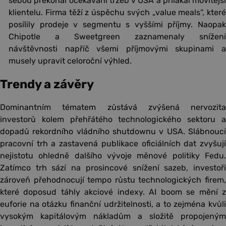
sebou překonal očekávání tržeb v USA a přilákal movitější
klientelu. Firma těží z úspěchu svých „value meals“, které
posílily prodeje v segmentu s vyššími příjmy. Naopak
Chipotle a Sweetgreen zaznamenaly snížení
návštěvnosti napříč všemi příjmovými skupinami a
musely upravit celoroční výhled.
Trendy a závěry
Dominantním tématem zůstává zvýšená nervozita
investorů kolem přehřátého technologického sektoru a
dopadů rekordního vládního shutdownu v USA. Slábnoucí
pracovní trh a zastavená publikace oficiálních dat zvyšují
nejistotu ohledně dalšího vývoje měnové politiky Fedu.
Zatímco trh sází na prosincové snížení sazeb, investoři
zároveň přehodnocují tempo růstu technologických firem,
které doposud táhly akciové indexy. AI boom se mění z
euforie na otázku finanční udržitelnosti, a to zejména kvůli
vysokým kapitálovým nákladům a složitě propojeným