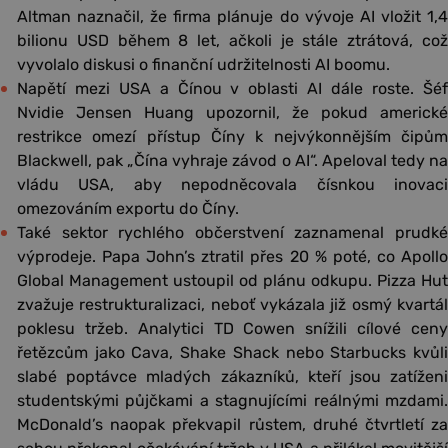
Altman naznačil, že firma plánuje do vývoje AI vložit 1,4
bilionu USD během 8 let, ačkoli je stále ztrátová, což
vyvolalo diskusi o finanční udržitelnosti AI boomu.
Napětí mezi USA a Čínou v oblasti AI dále roste. Šéf
Nvidie Jensen Huang upozornil, že pokud americké
restrikce omezí přístup Číny k nejvýkonnějším čipům
Blackwell, pak „Čína vyhraje závod o AI“. Apeloval tedy na
vládu USA, aby nepodněcovala čísnkou inovaci
omezováním exportu do Číny.
Také sektor rychlého občerstvení zaznamenal prudké
výprodeje. Papa John’s ztratil přes 20 % poté, co Apollo
Global Management ustoupil od plánu odkupu. Pizza Hut
zvažuje restrukturalizaci, neboť vykázala již osmý kvartál
poklesu tržeb. Analytici TD Cowen snížili cílové ceny
řetězcům jako Cava, Shake Shack nebo Starbucks kvůli
slabé poptávce mladých zákazníků, kteří jsou zatíženi
studentskými půjčkami a stagnujícími reálnými mzdami.
McDonald’s naopak překvapil růstem, druhé čtvrtletí za