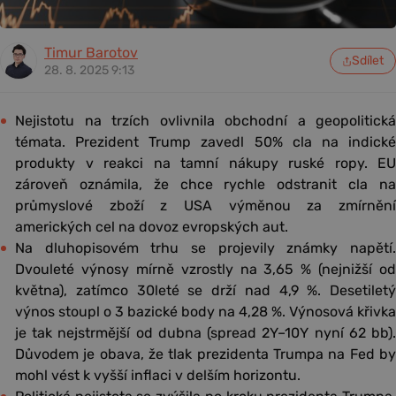
Timur Barotov
Sdílet
28. 8. 2025 9:13
Nejistotu na trzích ovlivnila obchodní a geopolitická
témata. Prezident Trump zavedl 50% cla na indické
produkty v reakci na tamní nákupy ruské ropy. EU
zároveň oznámila, že chce rychle odstranit cla na
průmyslové zboží z USA výměnou za zmírnění
amerických cel na dovoz evropských aut.
Na dluhopisovém trhu se projevily známky napětí.
Dvouleté výnosy mírně vzrostly na 3,65 % (nejnižší od
května), zatímco 30leté se drží nad 4,9 %. Desetiletý
výnos stoupl o 3 bazické body na 4,28 %. Výnosová křivka
je tak nejstrmější od dubna (spread 2Y–10Y nyní 62 bb).
Důvodem je obava, že tlak prezidenta Trumpa na Fed by
mohl vést k vyšší inflaci v delším horizontu.