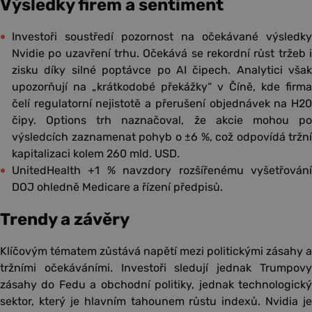
Výsledky firem a sentiment
Investoři soustředí pozornost na očekávané výsledky
Nvidie po uzavření trhu. Očekává se rekordní růst tržeb i
zisku díky silné poptávce po AI čipech. Analytici však
upozorňují na „krátkodobé překážky“ v Číně, kde firma
čelí regulatorní nejistotě a přerušení objednávek na H20
čipy. Options trh naznačoval, že akcie mohou po
výsledcích zaznamenat pohyb o ±6 %, což odpovídá tržní
kapitalizaci kolem 260 mld. USD.
UnitedHealth +1 % navzdory rozšířenému vyšetřování
DOJ ohledně Medicare a řízení předpisů.
Trendy a závěry
Klíčovým tématem zůstává napětí mezi politickými zásahy a
tržními očekáváními. Investoři sledují jednak Trumpovy
zásahy do Fedu a obchodní politiky, jednak technologický
sektor, který je hlavním tahounem růstu indexů. Nvidia je