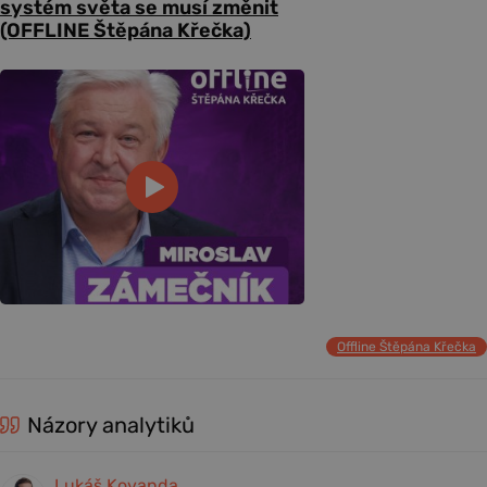
systém světa se musí změnit
(OFFLINE Štěpána Křečka)
Offline Štěpána Křečka
Názory analytiků
Lukáš Kovanda