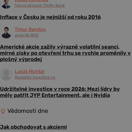
hlavní ekonom Trinity Bank
Inflace v Česku je nejnižší od roku 2016
Timur Barotov
analytik BHS
Americké akcie zažily výrazně volatilní seanci,
mírné zisky po otevření trhu se rychle proměnily v
plošný výprodej
Lukáš Richtár
Redaktor investice.cz
Udržitelné investice v roce 2026: Mezi lídry by
měly patřit JYP Entertainment, ale i Nvidia
Vědomosti dne
Jak obchodovat s akciemi