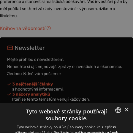
preference a stanovit si realistická očekávání. Váš investiční plán by
měl počítat se třemi základy investování - výnosem, rizikem a
likviditou.
Knihovna vědomostí
Newsletter
Mějte přehled s newsletterem.
Nenechte si ujít nejnovější zprávy o investicích a ekonomice.
Jednou týdně vám pošleme:
3 nejčtenější články
s hodnotnými informacemi,
3 názory analytiků
kteří se těmto tématům věnují každý den,
nová videa a podcasty
×
k prohloubení vašich znalostí.
Tyto webové stránky používají
soubory cookie.
CZECH
Tyto webové stránky používají soubory cookie ke zlepšení
uživatelského zážitku. Používáním našich webových stránek