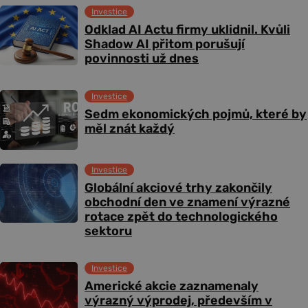
Investice
Odklad AI Actu firmy uklidnil. Kvůli
Shadow AI přitom porušují
povinnosti už dnes
Investice
Sedm ekonomických pojmů, které by
měl znát každý
Investice
Globální akciové trhy zakončily
obchodní den ve znamení výrazné
rotace zpět do technologického
sektoru
Investice
Americké akcie zaznamenaly
výrazný výprodej, především v