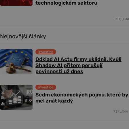
technologickém sektoru
REKLAMA
Nejnovější články
Investice
Odklad AI Actu firmy uklidnil. Kvůli
Shadow AI přitom porušují
povinnosti už dnes
Investice
Sedm ekonomických pojmů, které by
měl znát každý
REKLAMA