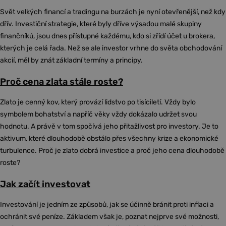
Svět velkých financí a tradingu na burzách je nyní otevřenější, než kdy
dřív. Investiční strategie, které byly dříve výsadou malé skupiny
finančníků, jsou dnes přístupné každému, kdo si zřídí účet u brokera,
kterých je celá řada. Než se ale investor vrhne do světa obchodování
akcií, měl by znát základní termíny a principy.
Proč cena zlata stále roste?
Zlato je cenný kov, který provází lidstvo po tisíciletí. Vždy bylo
symbolem bohatství a napříč věky vždy dokázalo udržet svou
hodnotu. A právě v tom spočívá jeho přitažlivost pro investory. Je to
aktivum, které dlouhodobě obstálo přes všechny krize a ekonomické
turbulence. Proč je zlato dobrá investice a proč jeho cena dlouhodobě
roste?
Jak začít investovat
Investování je jedním ze způsobů, jak se účinně bránit proti inflaci a
ochránit své peníze. Základem však je, poznat nejprve své možnosti,