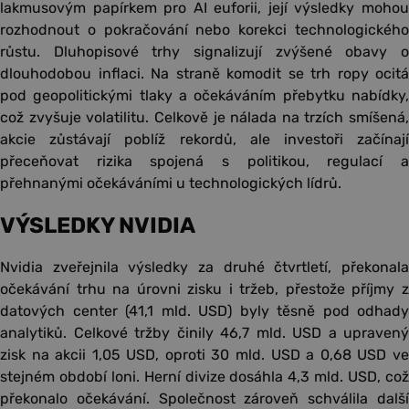
lakmusovým papírkem pro AI euforii, její výsledky mohou
rozhodnout o pokračování nebo korekci technologického
růstu. Dluhopisové trhy signalizují zvýšené obavy o
dlouhodobou inflaci. Na straně komodit se trh ropy ocitá
pod geopolitickými tlaky a očekáváním přebytku nabídky,
což zvyšuje volatilitu. Celkově je nálada na trzích smíšená,
akcie zůstávají poblíž rekordů, ale investoři začínají
přeceňovat rizika spojená s politikou, regulací a
přehnanými očekáváními u technologických lídrů.
VÝSLEDKY NVIDIA
Nvidia zveřejnila výsledky za druhé čtvrtletí, překonala
očekávání trhu na úrovni zisku i tržeb, přestože příjmy z
datových center (41,1 mld. USD) byly těsně pod odhady
analytiků. Celkové tržby činily 46,7 mld. USD a upravený
zisk na akcii 1,05 USD, oproti 30 mld. USD a 0,68 USD ve
stejném období loni. Herní divize dosáhla 4,3 mld. USD, což
překonalo očekávání. Společnost zároveň schválila další