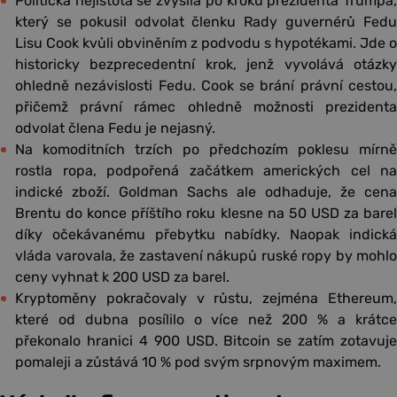
Politická nejistota se zvýšila po kroku prezidenta Trumpa,
který se pokusil odvolat členku Rady guvernérů Fedu
Lisu Cook kvůli obviněním z podvodu s hypotékami. Jde o
historicky bezprecedentní krok, jenž vyvolává otázky
ohledně nezávislosti Fedu. Cook se brání právní cestou,
přičemž právní rámec ohledně možnosti prezidenta
odvolat člena Fedu je nejasný.
Na komoditních trzích po předchozím poklesu mírně
rostla ropa, podpořená začátkem amerických cel na
indické zboží. Goldman Sachs ale odhaduje, že cena
Brentu do konce příštího roku klesne na 50 USD za barel
díky očekávanému přebytku nabídky. Naopak indická
vláda varovala, že zastavení nákupů ruské ropy by mohlo
ceny vyhnat k 200 USD za barel.
Kryptoměny pokračovaly v růstu, zejména Ethereum,
které od dubna posílilo o více než 200 % a krátce
překonalo hranici 4 900 USD. Bitcoin se zatím zotavuje
pomaleji a zůstává 10 % pod svým srpnovým maximem.