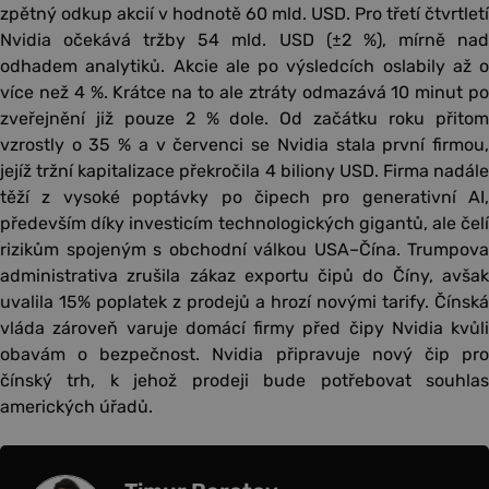
zpětný odkup akcií v hodnotě 60 mld. USD. Pro třetí čtvrtletí
Nvidia očekává tržby 54 mld. USD (±2 %), mírně nad
odhadem analytiků. Akcie ale po výsledcích oslabily až o
více než 4 %. Krátce na to ale ztráty odmazává 10 minut po
zveřejnění již pouze 2 % dole. Od začátku roku přitom
vzrostly o 35 % a v červenci se Nvidia stala první firmou,
jejíž tržní kapitalizace překročila 4 biliony USD. Firma nadále
těží z vysoké poptávky po čipech pro generativní AI,
především díky investicím technologických gigantů, ale čelí
rizikům spojeným s obchodní válkou USA–Čína. Trumpova
administrativa zrušila zákaz exportu čipů do Číny, avšak
uvalila 15% poplatek z prodejů a hrozí novými tarify. Čínská
vláda zároveň varuje domácí firmy před čipy Nvidia kvůli
obavám o bezpečnost. Nvidia připravuje nový čip pro
čínský trh, k jehož prodeji bude potřebovat souhlas
amerických úřadů.