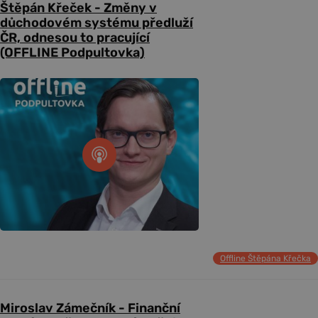
Štěpán Křeček - Změny v
důchodovém systému předluží
ČR, odnesou to pracující
(OFFLINE Podpultovka)
Offline Štěpána Křečka
Miroslav Zámečník - Finanční