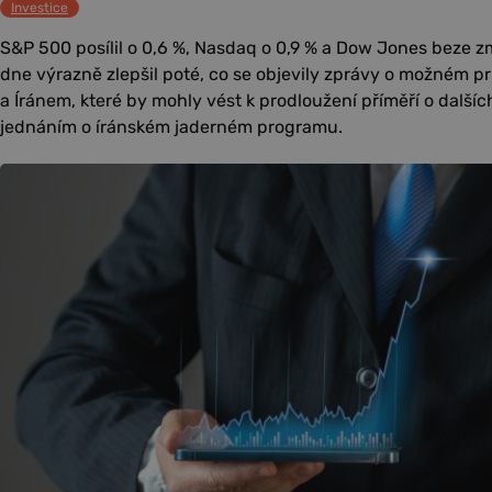
Investice
S&P 500 posílil o 0,6 %, Nasdaq o 0,9 % a Dow Jones beze
dne výrazně zlepšil poté, co se objevily zprávy o možném 
a Íránem, které by mohly vést k prodloužení příměří o dalších
jednáním o íránském jaderném programu.