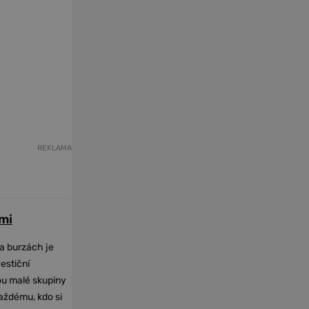
REKLAMA
mi
na burzách je
vestiční
dou malé skupiny
každému, kdo si