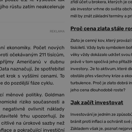
zřídí účet u brokera, kterých je c
ejího růstu zatím neakceleruje
ale investor vrhne do světa obch
měl by znát základní termíny a pr
Proč cena zlata stále r
REKLAMA
Zlato je cenný kov, který provází 
vání ekonomiky. Počet nových
tisíciletí. Vždy bylo symbolem bo
proti očekávaným 211 tisícům,
věky vždy dokázalo udržet svou 
í příjmy Američanů v dubnu
právě v tom spočívá jeho přitažli
Data naznačují, že spotřebitel
investory. Je to aktivum, které 
žet krok s vyššími cenami. To
obstálo přes všechny krize a ek
 do pozdější fáze cyklu.
turbulence. Proč je zlato dobrá i
jeho cena dlouhodobě roste?
í měnové politiky. Goldman
omické riziko současnosti a
Jak začít investovat
negativně ovlivnit náklady
Investování je jedním ze způsobů
tavitelé trhu upozorňují, že
bránit proti inflaci a ochránit své
citlivé na úrokové sazby než
Základem však je, poznat nejprv
lace a pokračující investiční