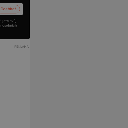
ujete svůj
í osobních
REKLAMA