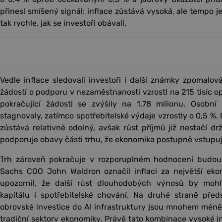
přinesl smíšený signál: inflace zůstává vysoká, ale tempo j
tak rychle, jak se investoři obávali.
Vedle inflace sledovali investoři i další známky zpomalo
žádostí o podporu v nezaměstnanosti vzrostl na 215 tisíc o
pokračující žádosti se zvýšily na 1,78 milionu. Osobn
stagnovaly, zatímco spotřebitelské výdaje vzrostly o 0,5 %. 
zůstává relativně odolný, avšak růst příjmů již nestačí dr
podporuje obavy části trhu, že ekonomika postupně vstupuje
Trh zároveň pokračuje v rozporuplném hodnocení budouc
Sachs COO John Waldron označil inflaci za největší ekon
upozornil, že další růst dlouhodobých výnosů by mohl 
kapitálu i spotřebitelské chování. Na druhé straně předs
obrovské investice do AI infrastruktury jsou mnohem méně 
tradiční sektory ekonomiky. Právě tato kombinace vysoké inf