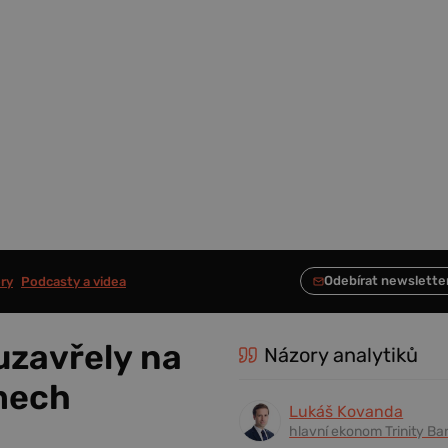
ry
Podcasty a videa
uzavřely na
Názory analytiků
mech
Lukáš Kovanda
hlavní ekonom Trinity Ba