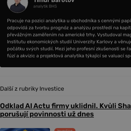
Timur Barotov
analytik BHS
Pracuje na pozici analytika u obchodníka s cennými papír
odpovídá za tvorbu prognóz a analýzu prostředí na kapit
převážným zaměřením na americké trhy. Vystudoval magi
Institutu ekonomických studií Univerzity Karlovy a věnuje
počátku svých studií. Mezi jeho profesní zkušenosti se řa
fúzí a akvizic a projektová analytika týkající se valuací sp
Další z rubriky Investice
Odklad AI Actu firmy uklidnil. Kvůli Sh
porušují povinnosti už dnes
Investice