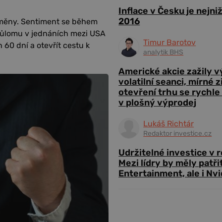
Inflace v Česku je nejni
2016
 změny. Sentiment se během
průlomu v jednáních mezi USA
Timur Barotov
 60 dní a otevřít cestu k
analytik BHS
Americké akcie zažily 
volatilní seanci, mírné 
otevření trhu se rychle
v plošný výprodej
Lukáš Richtár
Redaktor investice.cz
Udržitelné investice v 
Mezi lídry by měly patři
Entertainment, ale i Nvi