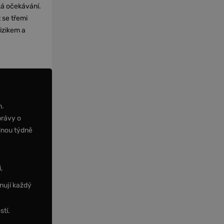
cká očekávání.
 se třemi
izikem a
m.
právy o
dnou týdně
,
nují každý
stí.