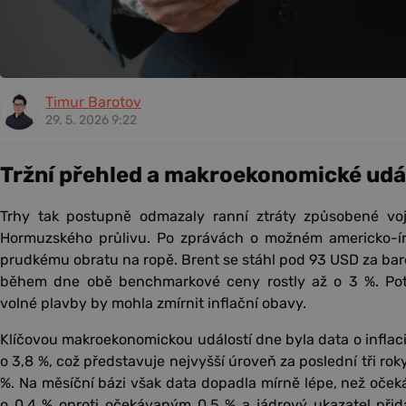
Timur Barotov
29. 5. 2026 9:22
Tržní přehled a makroekonomické udá
Trhy tak postupně odmazaly ranní ztráty způsobené voj
Hormuzského průlivu. Po zprávách o možném americko-
prudkému obratu na ropě. Brent se stáhl pod 93 USD za bar
během dne obě benchmarkové ceny rostly až o 3 %. Pot
volné plavby by mohla zmírnit inflační obavy.
Klíčovou makroekonomickou událostí dne byla data o inflaci
o 3,8 %, což představuje nejvyšší úroveň za poslední tři rok
%. Na měsíční bázi však data dopadla mírně lépe, než očeká
o 0,4 % oproti očekávaným 0,5 % a jádrový ukazatel přid