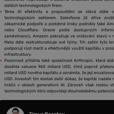
dalších technologických firem.
Téma AI efektivity a propouštění se stává stále v
technologickým sektorem. Salesforce již dříve zruši
zákaznické podpoře a podobné kroky podnikly také Ama
nebo Cloudflare. Oracle podle dostupných informac
zaměstnanců, Amazon pokračuje ve snižování stavů v r
Meta dále restrukturalizuje své týmy. Trh zatím tyto kr
podporují růst marží a efektivnější využití kapitálu v pro
infrastruktury.
Pozornost přitáhla také společnost Anthropic, která dok
dosáhla valuace 965 miliard USD, čímž poprvé překona
miliard USD nového kapitálu a oznámila, že její anualizova
USD. Investoři tím dostali další důkaz, že kapitál nadále
hráčů v oblasti generativní AI. Zároveň však rostou o
technologických lídrů odpovídají dlouhodobému potenciálu