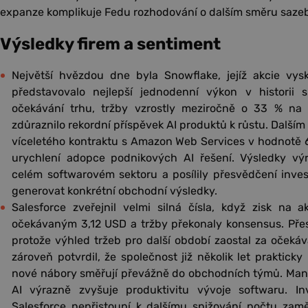
expanze komplikuje Fedu rozhodování o dalším směru sazeb
Výsledky firem a sentiment
Největší hvězdou dne byla Snowflake, jejíž akcie vys
představovalo nejlepší jednodenní výkon v historii s
očekávání trhu, tržby vzrostly meziročně o 33 % na 
zdůraznilo rekordní příspěvek AI produktů k růstu. Další
víceletého kontraktu s Amazon Web Services v hodnotě 
urychlení adopce podnikových AI řešení. Výsledky vý
celém softwarovém sektoru a posílily přesvědčení invest
generovat konkrétní obchodní výsledky.
Salesforce zveřejnil velmi silná čísla, když zisk na 
očekávaným 3,12 USD a tržby překonaly konsensus. Přes
protože výhled tržeb pro další období zaostal za očeká
zároveň potvrdil, že společnost již několik let prakticky
nové nábory směřují převážně do obchodních týmů. Mana
AI výrazně zvyšuje produktivitu vývoje softwaru. Inv
Salesforce nepřistoupí k dalšímu snižování počtu za