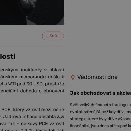
Sdílet
losti
enskými incidenty v oblasti
Vědomosti dne
íránském memorandu došlo k
el a WTI pod 90 USD, přestože
enciální dohoda o obnovení
Jak obchodovat s akcie
Svět velkých financí a tradingu 
 PCE, který vzrostl meziročně
nyní otevřenější, než kdy dřív. In
y. Jádrová inflace dosáhla 3,3
strategie, které byly dříve výsa
val trh – celkový PCE vzrostl
finančníků, jsou dnes přístupné 
al pouze 0,2 %. Výsledek tak