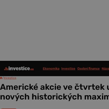
Ekonomika
Investice
Osobní finance
Názo
/
Investice
Americké akcie ve čtvrtek 
nových historických maxi