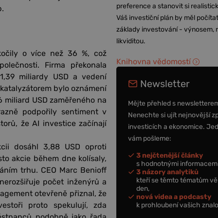
preference a stanovit si realisti
.
Váš investiční plán by měl počítat
základy investování - výnosem, r
likviditou.
kočily o více než 36 %, což
Knihovna vědomostí
polečnosti. Firma překonala
1,39 miliardy USD a vedení
Newsletter
m katalyzátorem bylo oznámení
6 miliard USD zaměřeného na
Mějte přehled s newslettere
razně podpořily sentiment v
Nenechte si ujít nejnovější z
orů, že AI investice začínají
investicích a ekonomice. Je
vám pošleme:
akcii dosáhl 3,88 USD oproti
3 nejčtenější články
to akcie během dne kolísaly,
s hodnotnými informacemi
váním trhu. CEO Marc Benioff
3 názory analytiků
kteří se těmto tématům vě
 nerozšiřuje počet inženýrů a
den,
gement otevřeně přiznal, že
nová videa a podcasty
estoři proto spekulují, zda
k prohloubení vašich znalo
městnanců podobně jako řada