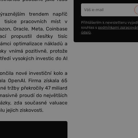
ýraznějším trendem napříč
l tisíce pracovních míst v
Přihlášením k newsletteru vyjadř
souhlas s
podmínkami zpracován
zon, Oracle, Meta, Coinbase
údajů
.
í propustil desítky tisíc
ámci optimalizace nákladů a
oky vnímá pozitivně, protože
středí vysokých investic do AI
ončila nové investiční kolo a
la OpenAI. Firma získala 65
né tržby překročily 47 miliard
 masivně proudí do největších
tázky, zda současné valuace
 jejich ziskovosti.