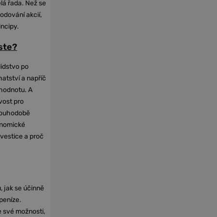
elá řada. Než se
odování akcií,
incipy.
oste?
lidstvo po
hatství a napříč
hodnotu. A
vost pro
dlouhodobě
onomické
nvestice a proč
, jak se účinně
 peníze.
e své možnosti,