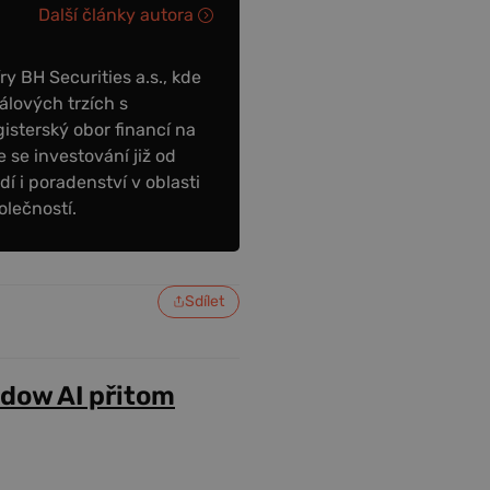
Další články autora
y BH Securities a.s., kde
álových trzích s
sterský obor financí na
 se investování již od
dí i poradenství v oblasti
olečností.
Sdílet
adow AI přitom