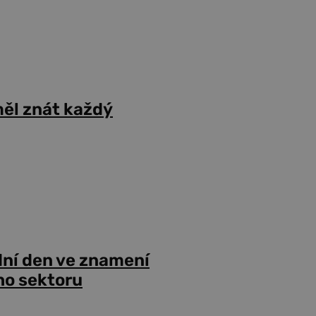
ěl znát každý
dní den ve znamení
ho sektoru