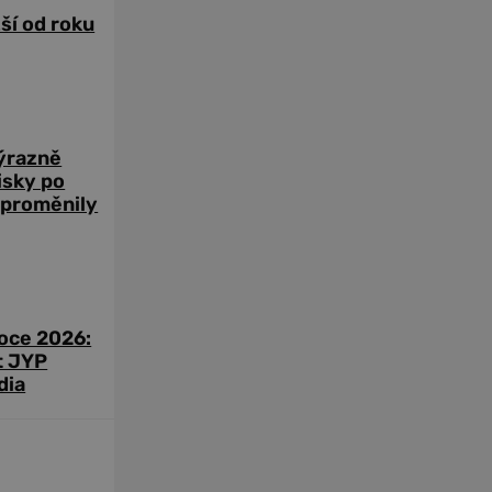
žší od roku
výrazně
zisky po
 proměnily
roce 2026:
t JYP
dia