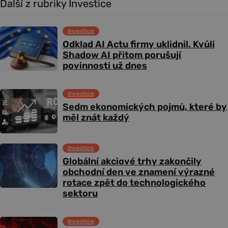
Další z rubriky Investice
Investice
Odklad AI Actu firmy uklidnil. Kvůli
Shadow AI přitom porušují
povinnosti už dnes
Investice
Sedm ekonomických pojmů, které by
měl znát každý
Investice
Globální akciové trhy zakončily
obchodní den ve znamení výrazné
rotace zpět do technologického
sektoru
Investice