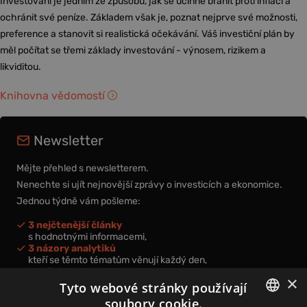
Investování je jedním ze způsobů, jak se účinně bránit proti inflaci a
ochránit své peníze. Základem však je, poznat nejprve své možnosti,
preference a stanovit si realistická očekávání. Váš investiční plán by
měl počítat se třemi základy investování - výnosem, rizikem a
likviditou.
Knihovna vědomostí
Newsletter
Mějte přehled s newsletterem.
Nenechte si ujít nejnovější zprávy o investicích a ekonomice.
Jednou týdně vám pošleme:
3 nejčtenější články
s hodnotnými informacemi,
3 názory analytiků
kteří se těmto tématům věnují každý den,
nová videa a podcasty
×
k prohloubení vašich znalostí.
Tyto webové stránky používají
soubory cookie.