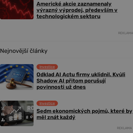
Americké akcie zaznamenaly
výrazný výprodej, především v
technologickém sektoru
REKLAMA
Nejnovější články
Investice
Odklad AI Actu firmy uklidnil. Kvůli
Shadow AI přitom porušují
povinnosti už dnes
Investice
Sedm ekonomických pojmů, které by
měl znát každý
REKLAMA