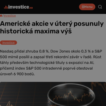
Menu
/
Investice
Americké akcie v úterý posunuly
historická maxima výš
Investice
Nasdaq přidal zhruba 0,8 %, Dow Jones okolo 0,3 % a S&P
500 mírně posílil a zapsal třetí rekordní závěr v řadě. Růst
táhly především technologické tituly s expozicí na AI,
přičemž index S&P 500 intradenně poprvé otestoval
úroveň 6 900 bodů.