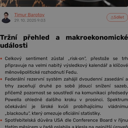
Timur Barotov
Sdílet
29. 10. 2025 9:03
Tržní přehled a makroekonomické
události
Celkový sentiment zůstal „risk‑on“, přestože se trh
připravuje na velmi nabitý výsledkový kalendář a klíčové
měnověpolitické rozhodnutí Fedu.
Federální rezervní systém zahájil dvoudenní zasedání a
trhy zaceňují druhé po sobě jdoucí snížení sazeb,
přičemž pozornost se soustředí na komunikaci předsedy
Powella ohledně dalšího kroku v prosinci. Spektrum
očekávání je široké kvůli probíhajícímu vládnímu
„blackoutu“, který omezuje oficiální statistiky.
Spotřebitelská důvěra USA dle Conference Board v říjnu
třetím měsícem v řadě oslabila a klesla na nejnižší úroveň