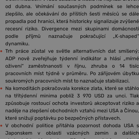
od dubna. Vnímání současných podmínek se lehce
zlepšilo, ale očekávání do příštích šesti měsíců se dále
propadla pod hranici, která historicky signalizuje zvýšené
recesní riziko. Divergence mezi skupinami domácností
podle příjmů naznačuje pokračující „K‑shaped“
dynamiku.
Trh práce zůstal ve světle alternativních dat smíšený:
ADP nově zveřejňuje týdenní indikátor a hlásí „mírné
oživení“ zaměstnanosti v říjnu, zhruba o 14 tisíc
pracovních míst týdně v průměru. Po zářijovém úbytku
soukromých pracovních míst to naznačuje stabilizaci.
Na komoditách pokračovala korekce zlata, které se stáhlo
na třítýdenní minima poblíž 3 970 USD za unci. Tlak
způsobuje rostoucí ochota investorů akceptovat riziko a
naděje na zlepšení obchodních vztahů mezi USA a Čínou,
které snižují poptávku po bezpečných přístavech.
V obchodní politice přitáhla pozornost dohoda USA s
Japonskem v oblasti vzácných zemin a dalších