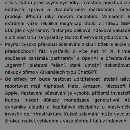
a to v týdnu před svými výsledky. Investory povzbudila i
nedávná zpráva o dvouciferném meziročním růstu
prodejů iPhonů díky novým modelům. Vzhledem k
extrémní váze několika mega‑cap titulů v indexu S&P
500 jde o významný faktor pro celkové indexové valuace
a citlivost trhu na výsledky těchto firem ve zbytku týdne.
PayPal vysoko překonal očekávání zisku i tržeb a akcie v
předobchodní fázi vystřelily o více než 14 %. Firma
současně oznámila partnerství s OpenAI a představila
„agentní“ platební řešení, které umožní dokončovat
nákupy přímo v AI kanálech typu ChatGPT.
Od středy trh bude testovat udržitelnost letošní rally:
reportovat mají Alphabet, Meta, Amazon, Microsoft i
Apple. Nastavení očekávání je vysoké, přičemž investoři
budou hledat důkazy monetizace generativní AI,
dynamiky cloudu a kapitálové disciplíny u masivních
investic do infrastruktury. Každé zklamání může vyvolat
širokou reakci, vzhledem k váze těchto titulů v indexech.