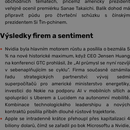
obchodních tématech, přičemž americký prezident
veřejně ocenil premiérku Sanae Takaichi. Balík dohod má
připravit půdu pro čtvrteční schůzku s čínským
prezidentem Si Ťin‑pchinem.
Výsledky firem a sentiment
Nvidia byla hlavním motorem růstu a posílila o bezmála 5
% na nové historické maximum, když CEO Jensen Huang
na konferenci GTC prohlásil, že „AI průmysl se nyní rozvíjí
v sebenaplňujícím se cyklu“. Firma současně oznámila
řadu strategických partnerství: vývoj sedmi
superpočítačů pro americké ministerstvo energetiky,
investici do Nokie na podporu AI v mobilních sítích a
spolupráci s Uberem a Lucidem na autonomní mobilitě.
Kombinace technologického leadershipu a nových
kontraktů posílila příběh dlouhé růstové trajektorie.
Apple se intradenně krátce přehoupl přes kapitalizaci 4
biliony dolarů, čímž se zařadil po bok Microsoftu a Nvidie,