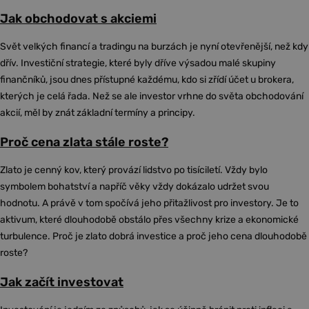
Jak obchodovat s akciemi
Svět velkých financí a tradingu na burzách je nyní otevřenější, než kdy
dřív. Investiční strategie, které byly dříve výsadou malé skupiny
finančníků, jsou dnes přístupné každému, kdo si zřídí účet u brokera,
kterých je celá řada. Než se ale investor vrhne do světa obchodování
akcií, měl by znát základní termíny a principy.
Proč cena zlata stále roste?
Zlato je cenný kov, který provází lidstvo po tisíciletí. Vždy bylo
symbolem bohatství a napříč věky vždy dokázalo udržet svou
hodnotu. A právě v tom spočívá jeho přitažlivost pro investory. Je to
aktivum, které dlouhodobě obstálo přes všechny krize a ekonomické
turbulence. Proč je zlato dobrá investice a proč jeho cena dlouhodobě
roste?
Jak začít investovat