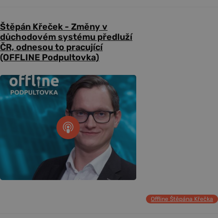
Štěpán Křeček - Změny v
důchodovém systému předluží
ČR, odnesou to pracující
(OFFLINE Podpultovka)
Offline Štěpána Křečka