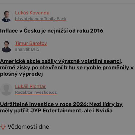
Lukáš Kovanda
hlavní ekonom Trinity Bank
Inflace v Česku je nejnižší od roku 2016
Timur Barotov
analytik BHS
Americké akcie zažily výrazně volatilní seanci,
mírné zisky po otevření trhu se rychle proměnily v
plošný výprodej
Lukáš Richtár
Redaktor investice.cz
Udržitelné investice v roce 2026: Mezi lídry by
měly patřit JYP Entertainment, ale i Nvidia
Vědomosti dne