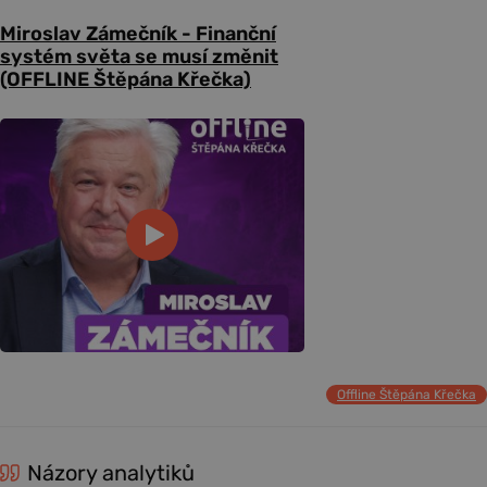
Miroslav Zámečník - Finanční
systém světa se musí změnit
(OFFLINE Štěpána Křečka)
Offline Štěpána Křečka
Názory analytiků