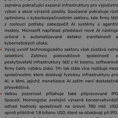
zejména pokračující expanzi infrastruktury pro výpočetní
výkon a akcie výrazně posílily. Současně pokračuje růst
optimismu v kyberbezpečnostním sektoru, kde firmy těží
z rostoucí potřeby zabezpečit AI systémy a agentní
modely. Microsoft například představil nové AI nástroje
určené k automatizované detekci zranitelností a
kybernetických útoků.
Vývoj uvnitř technologického sektoru však zůstává velmi
selektivní. Zatímco polovodičové společnosti a
poskytovatelé infrastruktury těží z AI boomu, softwarové
firmy čelily výběru zisků. Trh tak stále více rozlišuje mezi
společnostmi, které dodávají fyzickou infrastrukturu pro
AI, a těmi, jejichž monetizace AI zatím není dostatečně
přesvědčivá.
Velkou pozornost přitahuje také připravované IPO
SpaceX. Morningstar zveřejnil výrazně konzervativnější
odhad hodnoty společnosti na úrovni 780 mld. USD
oproti přibližně 1,8 bilionu USD, které se očekávají při IPO.