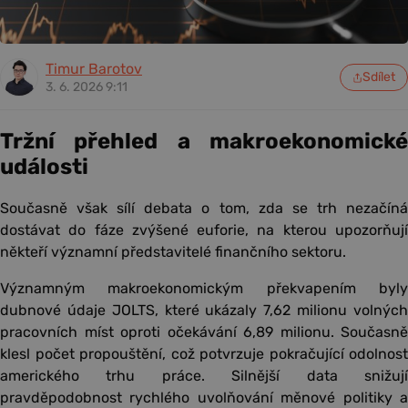
Timur Barotov
Sdílet
3. 6. 2026 9:11
Tržní přehled a makroekonomické
události
Současně však sílí debata o tom, zda se trh nezačíná
dostávat do fáze zvýšené euforie, na kterou upozorňují
někteří významní představitelé finančního sektoru.
Významným makroekonomickým překvapením byly
dubnové údaje JOLTS, které ukázaly 7,62 milionu volných
pracovních míst oproti očekávání 6,89 milionu. Současně
klesl počet propouštění, což potvrzuje pokračující odolnost
amerického trhu práce. Silnější data snižují
pravděpodobnost rychlého uvolňování měnové politiky a