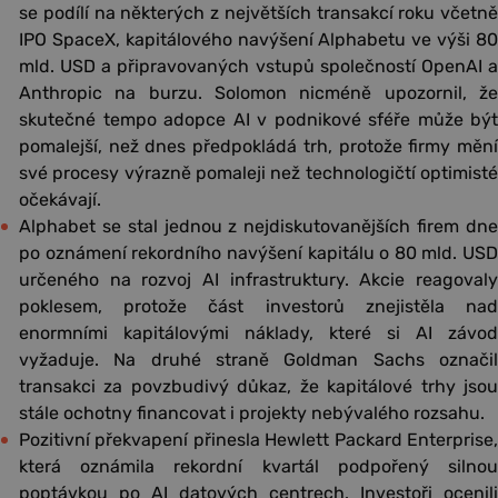
se podílí na některých z největších transakcí roku včetně
IPO SpaceX, kapitálového navýšení Alphabetu ve výši 80
mld. USD a připravovaných vstupů společností OpenAI a
Anthropic na burzu. Solomon nicméně upozornil, že
skutečné tempo adopce AI v podnikové sféře může být
pomalejší, než dnes předpokládá trh, protože firmy mění
své procesy výrazně pomaleji než technologičtí optimisté
očekávají.
Alphabet se stal jednou z nejdiskutovanějších firem dne
po oznámení rekordního navýšení kapitálu o 80 mld. USD
určeného na rozvoj AI infrastruktury. Akcie reagovaly
poklesem, protože část investorů znejistěla nad
enormními kapitálovými náklady, které si AI závod
vyžaduje. Na druhé straně Goldman Sachs označil
transakci za povzbudivý důkaz, že kapitálové trhy jsou
stále ochotny financovat i projekty nebývalého rozsahu.
Pozitivní překvapení přinesla Hewlett Packard Enterprise,
která oznámila rekordní kvartál podpořený silnou
poptávkou po AI datových centrech. Investoři ocenili