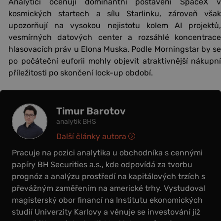
Analytici oceňují dominantní postavení SpaceX v
kosmických startech a sílu Starlinku, zároveň však
upozorňují na vysokou nejistotu kolem AI projektů,
vesmírných datových center a rozsáhlé koncentrace
hlasovacích práv u Elona Muska. Podle Morningstar by se
po počáteční euforii mohly objevit atraktivnější nákupní
příležitosti po skončení lock-up období.
Timur Barotov
analytik BHS
Další články autora
Pracuje na pozici analytika u obchodníka s cennými
papíry BH Securities a.s., kde odpovídá za tvorbu
prognóz a analýzu prostředí na kapitálových trzích s
převážným zaměřením na americké trhy. Vystudoval
magisterský obor financí na Institutu ekonomických
studií Univerzity Karlovy a věnuje se investování již