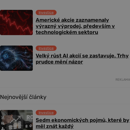
Investice
Americké akcie zaznamenaly
výrazný výprodej, především v
technologickém sektoru
Investice
Velký růst AI akcií se zastavuje. Trhy
prudce mění názor
REKLAMA
Nejnovější články
Investice
Sedm ekonomických pojmů, které by
měl znát každý