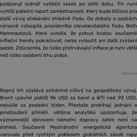
podporují scénář vyšších sazeb po delší dobu. Trh nyní
vyhlíží páteční report zaměstnanosti, který bude klíčový pro
další vývoj očekávání ohledně Fedu. Do debaty o sazbách
výrazně vstoupila prezidentka clevelandského Fedu Beth
Hammacková, která uvedla, že pokud budou současné
inflační trendy pokračovat, nelze vyloučit ani další zvýšení
sazeb. Zdůraznila, že riziko přetrvávající inflace je nyní větší
než riziko oslabení trhu práce.
REKLAMA
Ropný trh zůstává extrémně citlivý na geopolitický vývoj.
Brent uzavřel poblíž 96 USD za barel a WTI nad 93 USD,
nejvýše za poslední týden. Přestože probíhají jednání o
prodloužení příměří, většina analytiků upozorňuje, že
významnější obnovení námořní dopravy zatím není na
dohled. Současně Mezinárodní energetická agentura
varovala před rychlým poklesem globálních zásob ropy