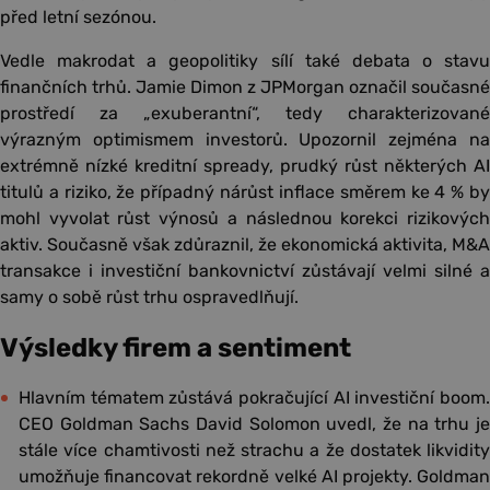
před letní sezónou.
Vedle makrodat a geopolitiky sílí také debata o stavu
finančních trhů. Jamie Dimon z JPMorgan označil současné
prostředí za „exuberantní“, tedy charakterizované
výrazným optimismem investorů. Upozornil zejména na
extrémně nízké kreditní spready, prudký růst některých AI
titulů a riziko, že případný nárůst inflace směrem ke 4 % by
mohl vyvolat růst výnosů a následnou korekci rizikových
aktiv. Současně však zdůraznil, že ekonomická aktivita, M&A
transakce i investiční bankovnictví zůstávají velmi silné a
samy o sobě růst trhu ospravedlňují.
Výsledky firem a sentiment
Hlavním tématem zůstává pokračující AI investiční boom.
CEO Goldman Sachs David Solomon uvedl, že na trhu je
stále více chamtivosti než strachu a že dostatek likvidity
umožňuje financovat rekordně velké AI projekty. Goldman