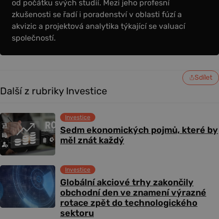
od počátku svých studií. Mezi jeho profesní
zkušenosti se řadí i poradenství v oblasti fúzí a
akvizic a projektová analytika týkající se valuací
společností.
Sdílet
Další z rubriky Investice
Investice
Sedm ekonomických pojmů, které by
měl znát každý
Investice
Globální akciové trhy zakončily
obchodní den ve znamení výrazné
rotace zpět do technologického
sektoru