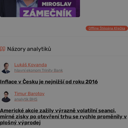
Offline Štěpána Křečka
Názory analytiků
Lukáš Kovanda
hlavní ekonom Trinity Bank
Inflace v Česku je nejnižší od roku 2016
Timur Barotov
analytik BHS
Americké akcie zažily výrazně volatilní seanci,
mírné zisky po otevření trhu se rychle proměnily v
plošný výprodej