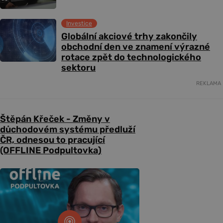
Investice
Globální akciové trhy zakončily
obchodní den ve znamení výrazné
rotace zpět do technologického
sektoru
REKLAMA
Štěpán Křeček - Změny v
důchodovém systému předluží
ČR, odnesou to pracující
(OFFLINE Podpultovka)