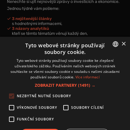
Nenechte si ujít nejnovější zprávy o investicích a ekonomice.
Jednou týdně vám pošleme:
3 nejčtenější články
s hodnotnými informacemi,
3 názory analytiků
kteří se těmto tématům věnují každý den,
nová videa a podcasty
×
k prohloubení vašich znalostí.
Tyto webové stránky používají
soubory cookie.
CZECH
Tyto webové stránky používají soubory cookie ke zlepšení
uživatelského zážitku. Používáním našich webových stránek
CZ
souhlasíte se všemi soubory cookie v souladu s našimi zásadami
Přihlášením k newsletteru vyjadřujete svůj souhlas s
podmínkami
používání souborů cookie.
Více informací
zpracování osobních údajů
.
ZOBRAZIT PARTNERY
(1491) →
Kontakt
NEZBYTNĚ NUTNÉ SOUBORY
Zásady používání souborů cookies
Zpracování osobních údajů
VÝKONOVÉ SOUBORY
SOUBORY CÍLENÍ
Autoři
Nastavení cookies
FUNKČNÍ SOUBORY