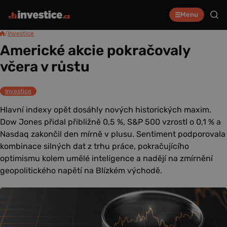
Menu
/
Investice
Americké akcie pokračovaly
včera v růstu
Investice
Hlavní indexy opět dosáhly nových historických maxim.
Dow Jones přidal přibližně 0,5 %, S&P 500 vzrostl o 0,1 % a
Nasdaq zakončil den mírně v plusu. Sentiment podporovala
kombinace silných dat z trhu práce, pokračujícího
optimismu kolem umělé inteligence a nadějí na zmírnění
geopolitického napětí na Blízkém východě.