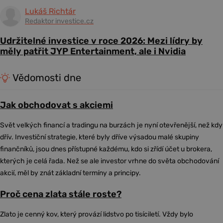
Lukáš Richtár
Redaktor investice.cz
Udržitelné investice v roce 2026: Mezi lídry by
měly patřit JYP Entertainment, ale i Nvidia
Vědomosti dne
Jak obchodovat s akciemi
Svět velkých financí a tradingu na burzách je nyní otevřenější, než kdy
dřív. Investiční strategie, které byly dříve výsadou malé skupiny
finančníků, jsou dnes přístupné každému, kdo si zřídí účet u brokera,
kterých je celá řada. Než se ale investor vrhne do světa obchodování
akcií, měl by znát základní termíny a principy.
Proč cena zlata stále roste?
Zlato je cenný kov, který provází lidstvo po tisíciletí. Vždy bylo