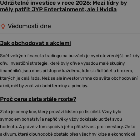
Udržitelné investice v roce 2026: Mezi lídry by
měly patřit JYP Entertainment, ale i Nvidia
Vědomosti dne
Jak obchodovat s akciemi
Svět velkých financí a tradingu na burzách je nyní otevřenější, než kdy
dřív. Investiční strategie, které byly dříve výsadou malé skupiny
finančníků, jsou dnes přístupné každému, kdo si zřídí účet u brokera,
kterých je celá řada. Než se ale investor vrhne do světa obchodování
akcií, měl by znát základní termíny a principy.
Proč cena zlata stále roste?
Zlato je cenný kov, který provází lidstvo po tisíciletí. Vždy bylo
symbolem bohatství a napříč věky vždy dokázalo udržet svou
hodnotu. A právě v tom spočívá jeho přitažlivost pro investory. Je to
aktivum, které dlouhodobě obstálo přes všechny krize a ekonomické