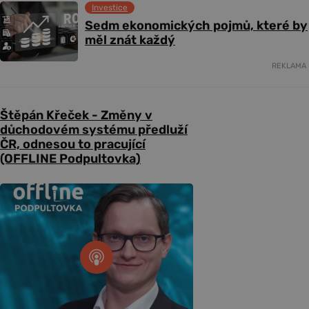
Investice
Sedm ekonomických pojmů, které by
měl znát každý
REKLAMA
Štěpán Křeček - Změny v
důchodovém systému předluží
ČR, odnesou to pracující
(OFFLINE Podpultovka)