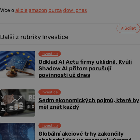
Více o
akcie
amazon
burza
dow jones
Sdílet
Další z rubriky Investice
Investice
Odklad AI Actu firmy uklidnil. Kvůli
Shadow AI přitom porušují
povinnosti už dnes
Investice
Sedm ekonomických pojmů, které by
měl znát každý
Investice
Globální akciové trhy zakončily