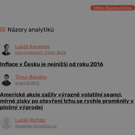
Offline Štěpána Křečka
Názory analytiků
Lukáš Kovanda
hlavní ekonom Trinity Bank
Inflace v Česku je nejnižší od roku 2016
Timur Barotov
analytik BHS
Americké akcie zažily výrazně volatilní seanci,
mírné zisky po otevření trhu se rychle proměnily v
plošný výprodej
Lukáš Richtár
Redaktor investice.cz