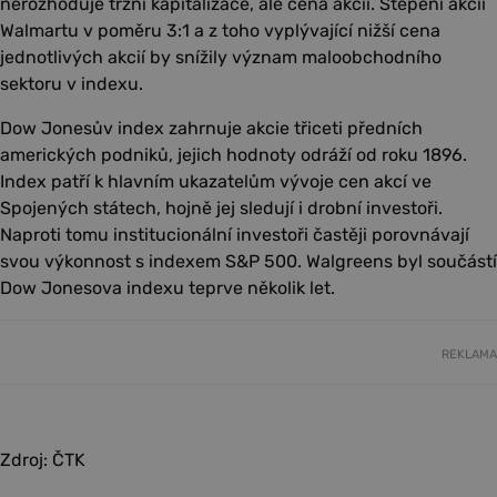
nerozhoduje tržní kapitalizace, ale cena akcií. Štěpení akcií
Walmartu v poměru 3:1 a z toho vyplývající nižší cena
jednotlivých akcií by snížily význam maloobchodního
sektoru v indexu.
Dow Jonesův index zahrnuje akcie třiceti předních
amerických podniků, jejich hodnoty odráží od roku 1896.
Index patří k hlavním ukazatelům vývoje cen akcí ve
Spojených státech, hojně jej sledují i drobní investoři.
Naproti tomu institucionální investoři častěji porovnávají
svou výkonnost s indexem S&P 500. Walgreens byl součástí
Dow Jonesova indexu teprve několik let.
REKLAMA
Zdroj: ČTK