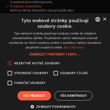
s hodnotnými informacemi,
3 názory analytiků
kteří se těmto tématům věnují každý den,
nová videa a podcasty
×
k prohloubení vašich znalostí.
Tyto webové stránky používají
soubory cookie.
CZECH
Tyto webové stránky používají soubory cookie ke zlepšení
uživatelského zážitku. Používáním našich webových stránek
CZ
souhlasíte se všemi soubory cookie v souladu s našimi zásadami
Přihlášením k newsletteru vyjadřujete svůj souhlas s
podmínkami
používání souborů cookie.
Více informací
zpracování osobních údajů
.
ZOBRAZIT PARTNERY
(1491) →
Kontakt
NEZBYTNĚ NUTNÉ SOUBORY
Zásady používání souborů cookies
Zpracování osobních údajů
VÝKONOVÉ SOUBORY
SOUBORY CÍLENÍ
Autoři
Nastavení cookies
FUNKČNÍ SOUBORY
VŠE PŘIJMOUT
VŠE ODMÍTNOUT
Copyright 2024 © Investice.cz. Všechna práva vyhrazena.
ZOBRAZIT PODROBNOSTI
Publikování nebo další šíření obsahu serveru www.investice.cz není možné bez