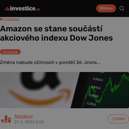
Menu
/
Investice
Amazon se stane součástí
akciového indexu Dow Jones
Investice
Změna nabude účinnosti v pondělí 26. února...
Redakce
Sdílet
21. 2. 2024 0:00