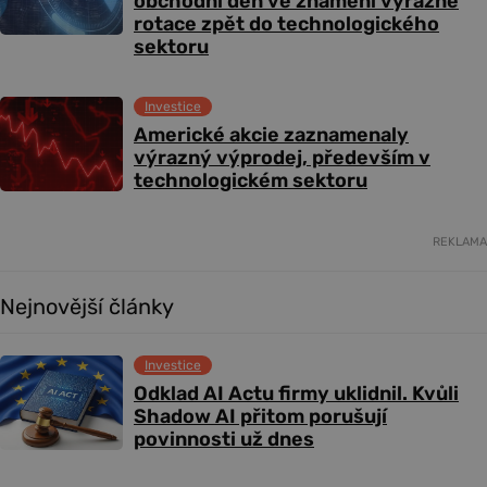
obchodní den ve znamení výrazné
rotace zpět do technologického
sektoru
Investice
Americké akcie zaznamenaly
výrazný výprodej, především v
technologickém sektoru
REKLAMA
Nejnovější články
Investice
Odklad AI Actu firmy uklidnil. Kvůli
Shadow AI přitom porušují
povinnosti už dnes