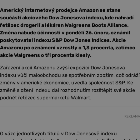
Americký internetový prodejce Amazon se stane
součástí akciového Dow Jonesova indexu, kde nahradí
řetězec drogerií a lékáren Walgreens Boots Alliance.
Změna nabude účinnosti v pondělí 26. února, oznámil
poskytovatel indexu S&P Dow Jones Indices. Akcie
Amazonu po oznámení vzrostly o 1,3 procenta, zatímco
akcie Walgreens o tři procenta klesly.
Zařazení akcií Amazonu zvýší expozici Dow Jonesova
indexu vůči maloobchodu se spotřebním zbožím, což odráží
změny v americké ekonomice, uvedla společnost S&P. Ke
změně složení indexu dal rozhodnutím rozštěpit své akcie
podnět řetězec supermarketů Walmart.
REKLAMA
O váze jednotlivých titulů v Dow Jonesově indexu