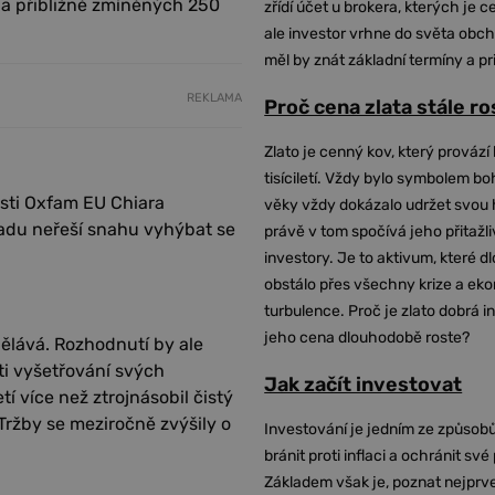
la přibližně zmíněných 250
zřídí účet u brokera, kterých je c
ale investor vrhne do světa obch
měl by znát základní termíny a pr
REKLAMA
Proč cena zlata stále r
Zlato je cenný kov, který provází 
tisíciletí. Vždy bylo symbolem bo
osti Oxfam EU Chiara
věky vždy dokázalo udržet svou 
padu neřeší snahu vyhýbat se
právě v tom spočívá jeho přitažli
investory. Je to aktivum, které 
obstálo přes všechny krize a ek
turbulence. Proč je zlato dobrá i
jeho cena dlouhodobě roste?
ělává. Rozhodnutí by ale
ti vyšetřování svých
Jak začít investovat
í více než ztrojnásobil čistý
 Tržby se meziročně zvýšily o
Investování je jedním ze způsobů
bránit proti inflaci a ochránit své
Základem však je, poznat nejprv