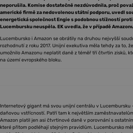
neporušila. Komise dostatečně nezdůvodnila, proč pova
americké firmě za nedovolenou státní podporu, uvedl s
energetická společnost Engie s podobnou stížností proti
Lucembursku neuspěla. EK uvedla, že v případě Amazonu
Lucembursko i Amazon se obrátily na druhou nejvyšší soudní
rozhodnutí z roku 2017. Unijní exekutiva měla tehdy za to
umožnilo Amazonu neplatit daně z téměř tří čtvrtin zisků, kt
na území evropského bloku.
Internetový gigant má svou unijní centrálu v Lucembursku
daňovou vstřícností. Patří tam k největším zaměstnavatelů
Amazon platil jen asi čtvrtinové daně v porovnání s ostatn
které přitom podléhají stejným pravidlům. Lucembursko měl