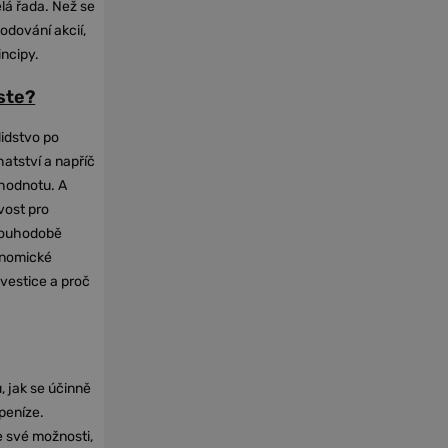
elá řada. Než se
odování akcií,
incipy.
oste?
lidstvo po
hatství a napříč
hodnotu. A
vost pro
dlouhodobě
onomické
nvestice a proč
, jak se účinně
 peníze.
e své možnosti,