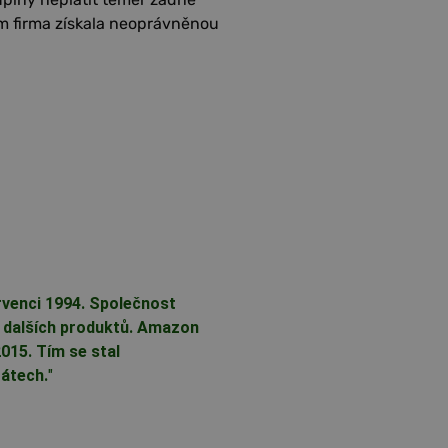
ím firma získala neoprávněnou
rvenci 1994. Společnost
dej dalších produktů. Amazon
2015. Tím se stal
átech.
"