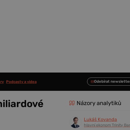
ry
Podcasty a videa
iliardové
Názory analytiků
Lukáš Kovanda
hlavní ekonom Trinity Ba