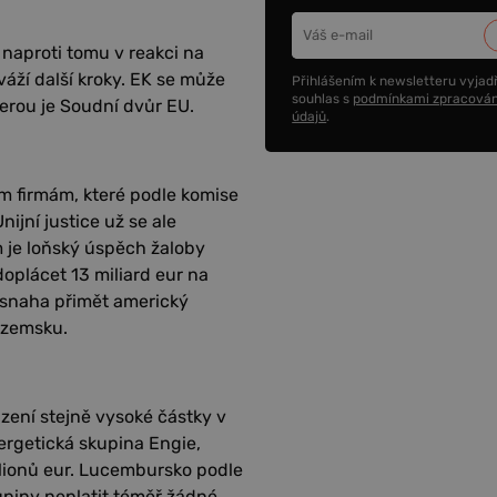
aproti tomu v reakci na
áží další kroky. EK se může
Přihlášením k newsletteru vyjadř
souhlas s
podmínkami zpracován
terou je Soudní dvůr EU.
údajů
.
m firmám, které podle komise
ijní justice už se ale
m je loňský úspěch žaloby
oplácet 13 miliard eur na
i snaha přimět americký
ozemsku.
azení stejně vysoké částky v
rgetická skupina Engie,
milionů eur. Lucembursko podle
piny neplatit téměř žádné