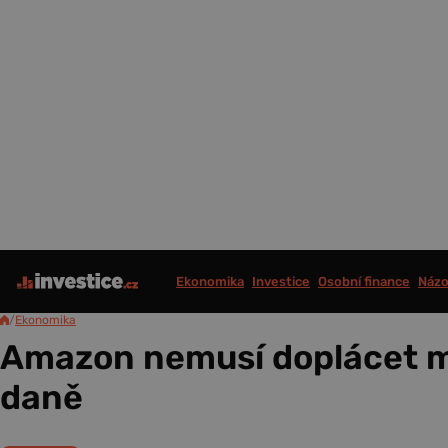
Ekonomika
Investice
Osobní finance
Názo
/
Ekonomika
Amazon nemusí doplácet m
daně