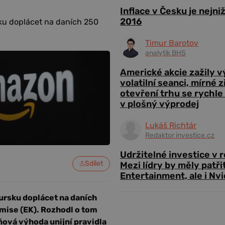
Inflace v Česku je nejni
2016
u doplácet na daních 250
Timur Barotov
analytik BHS
Americké akcie zažily 
volatilní seanci, mírné 
otevření trhu se rychle
v plošný výprodej
Lukáš Richtár
Redaktor investice.cz
Udržitelné investice v 
Sdílet
Mezi lídry by měly patři
Entertainment, ale i Nvi
rsku doplácet na daních
komise (EK). Rozhodl o tom
ňová výhoda unijní pravidla