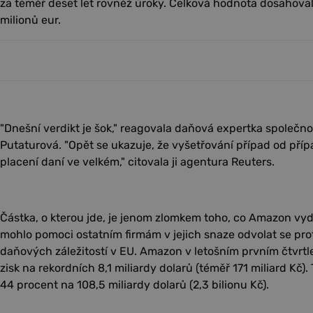
za téměř deset let rovněž úroky. Celková hodnota dosahova
milionů eur.
"Dnešní verdikt je šok," reagovala daňová expertka společn
Putaturová. "Opět se ukazuje, že vyšetřování případ od pří
placení daní ve velkém," citovala ji agentura Reuters.
Částka, o kterou jde, je jenom zlomkem toho, co Amazon vyd
mohlo pomoci ostatním firmám v jejich snaze odvolat se pro
daňových záležitostí v EU. Amazon v letošním prvním čtvrtlet
zisk na rekordních 8,1 miliardy dolarů (téměř 171 miliard Kč).
44 procent na 108,5 miliardy dolarů (2,3 bilionu Kč).