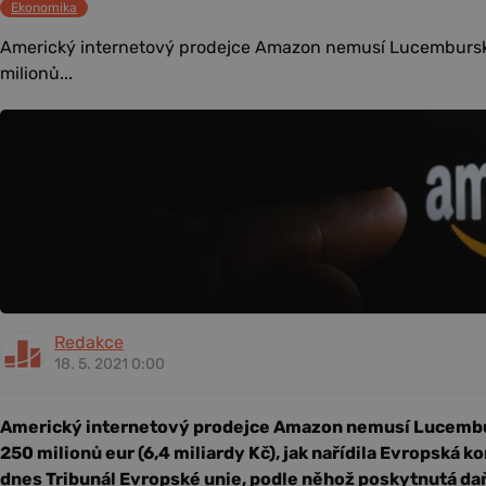
Ekonomika
Americký internetový prodejce Amazon nemusí Lucembursk
milionů...
Redakce
18. 5. 2021 0:00
Americký internetový prodejce Amazon nemusí Lucembu
250 milionů eur (6,4 miliardy Kč), jak nařídila Evropská 
dnes Tribunál Evropské unie, podle něhož poskytnutá da