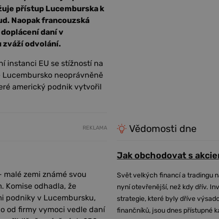
žuje přístup Lucemburska k
oud. Naopak francouzská
 doplácení daní v
 zváží odvolání.
 instanci EU se stížností na
, že Lucembursko neoprávněně
eré americký podnik vytvořil
Vědomosti dne
REKLAMA
Jak obchodovat s akcie
 - malé zemi známé svou
Svět velkých financí a tradingu 
m. Komise odhadla, že
nyní otevřenější, než kdy dřív. In
ími podniky v Lucembursku,
strategie, které byly dříve výsa
o od firmy vymoci vedle daní
finančníků, jsou dnes přístupné 