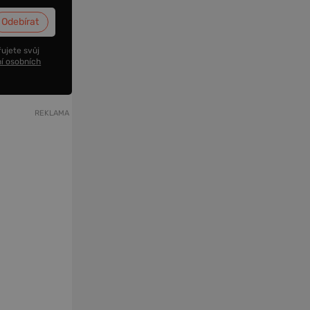
ujete svůj
í osobních
REKLAMA