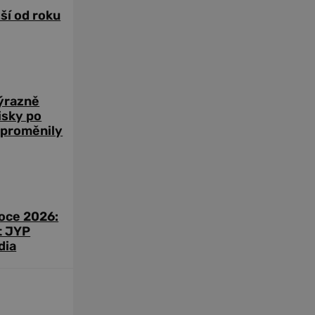
žší od roku
výrazně
zisky po
 proměnily
roce 2026:
t JYP
dia