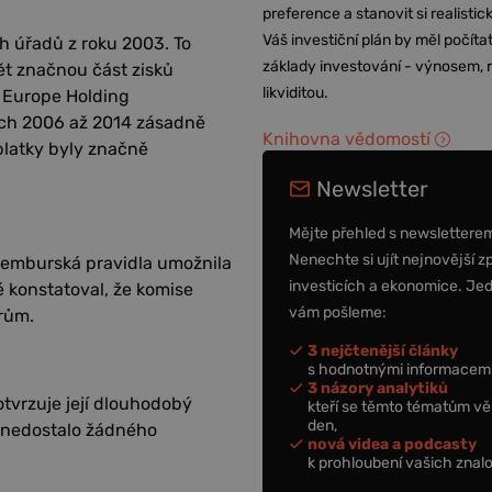
preference a stanovit si realisti
Váš investiční plán by měl počítat
 úřadů z roku 2003. To
základy investování - výnosem, r
ět značnou část zisků
likviditou.
 Europe Holding
tech 2006 až 2014 zásadně
Knihovna vědomostí
oplatky byly značně
Newsletter
Mějte přehled s newslettere
Nenechte si ujít nejnovější z
cemburská pravidla umožnila
investicích a ekonomice. Je
 konstatoval, že komise
vám pošleme:
rům.
3 nejčtenější články
s hodnotnými informacemi
3 názory analytiků
otvrzuje její dlouhodobý
kteří se těmto tématům vě
den,
í "nedostalo žádného
nová videa a podcasty
k prohloubení vašich znalo