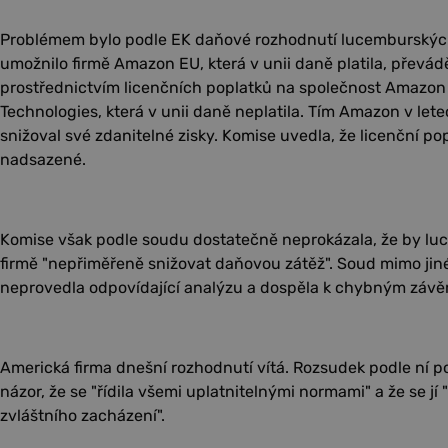
Problémem bylo podle EK daňové rozhodnutí lucemburských
umožnilo firmě Amazon EU, která v unii daně platila, převád
prostřednictvím licenčních poplatků na společnost Amazon
Technologies, která v unii daně neplatila. Tím Amazon v le
snižoval své zdanitelné zisky. Komise uvedla, že licenční p
nadsazené.
Komise však podle soudu dostatečně neprokázala, že by lu
firmě "nepřiměřeně snižovat daňovou zátěž". Soud mimo jiné
neprovedla odpovídající analýzu a dospěla k chybným závě
Americká firma dnešní rozhodnutí vítá. Rozsudek podle ní p
názor, že se "řídila všemi uplatnitelnými normami" a že se j
zvláštního zacházení".