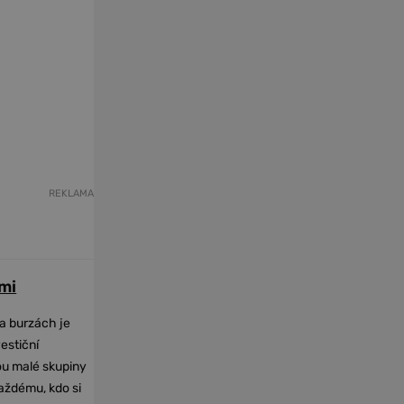
REKLAMA
mi
na burzách je
vestiční
dou malé skupiny
každému, kdo si