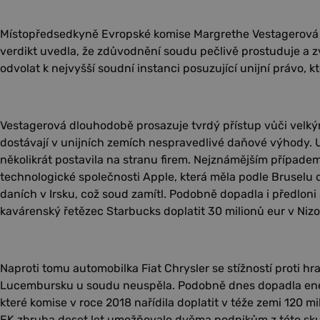
Místopředsedkyně Evropské komise Margrethe Vestagerová n
verdikt uvedla, že zdůvodnění soudu pečlivě prostuduje a zv
odvolat k nejvyšší soudní instanci posuzující unijní právo, k
Vestagerová dlouhodobě prosazuje tvrdý přístup vůči velký
dostávají v unijních zemích nespravedlivé daňové výhody. Un
několikrát postavila na stranu firem. Nejznámějším případe
technologické společnosti Apple, která měla podle Bruselu d
daních v Irsku, což soud zamítl. Podobně dopadla i předlon
kavárenský řetězec Starbucks doplatit 30 milionů eur v Niz
Naproti tomu automobilka Fiat Chrysler se stížností proti hr
Lucembursku u soudu neuspěla. Podobně dnes dopadla ene
které komise v roce 2018 nařídila doplatit v téže zemi 120 
EK zhruba deset let umožňovalo dvěma podnikům z této sku