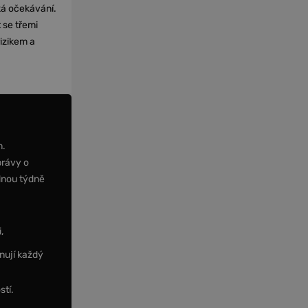
cká očekávání.
 se třemi
izikem a
m.
právy o
dnou týdně
,
nují každý
stí.