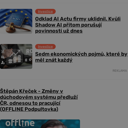
Investice
Odklad AI Actu firmy uklidnil. Kvůli
Shadow AI přitom porušují
povinnosti už dnes
Investice
Sedm ekonomických pojmů, které by
měl znát každý
REKLAMA
Štěpán Křeček - Změny v
důchodovém systému předluží
ČR, odnesou to pracující
(OFFLINE Podpultovka)