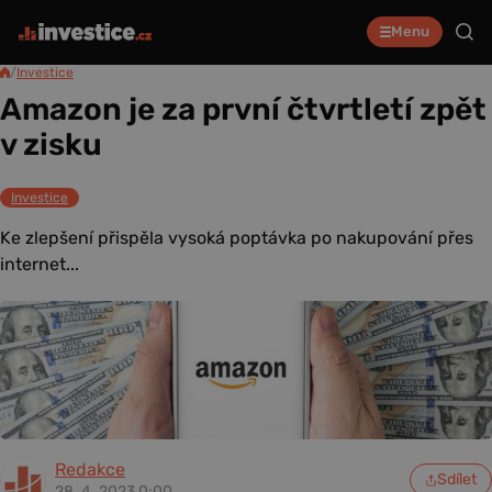
Menu
/
Investice
Amazon je za první čtvrtletí zpět
v zisku
Investice
Ke zlepšení přispěla vysoká poptávka po nakupování přes
internet...
Redakce
Sdílet
28. 4. 2023 0:00