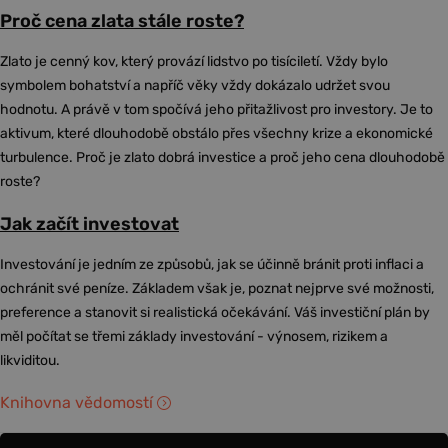
Proč cena zlata stále roste?
Zlato je cenný kov, který provází lidstvo po tisíciletí. Vždy bylo
symbolem bohatství a napříč věky vždy dokázalo udržet svou
hodnotu. A právě v tom spočívá jeho přitažlivost pro investory. Je to
aktivum, které dlouhodobě obstálo přes všechny krize a ekonomické
turbulence. Proč je zlato dobrá investice a proč jeho cena dlouhodobě
roste?
Jak začít investovat
Investování je jedním ze způsobů, jak se účinně bránit proti inflaci a
ochránit své peníze. Základem však je, poznat nejprve své možnosti,
preference a stanovit si realistická očekávání. Váš investiční plán by
měl počítat se třemi základy investování - výnosem, rizikem a
likviditou.
Knihovna vědomostí