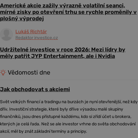
Americké akcie zažily výrazně volatilní seanci,
mírné zisky po otevření trhu se rychle proměnily v
plošný výprodej
Lukáš Richtár
Redaktor investice.cz
Udržitelné investice v roce 2026: Mezi lídry by
měly patřit JYP Entertainment, ale i Nvidia
Vědomosti dne
Jak obchodovat s akciemi
Svět velkých financí a tradingu na burzách je nyní otevřenější, než kdy
dřív. Investiční strategie, které byly dříve výsadou malé skupiny
finančníků, jsou dnes přístupné každému, kdo si zřídí účet u brokera,
kterých je celá řada. Než se ale investor vrhne do světa obchodování
akcií, měl by znát základní termíny a principy.