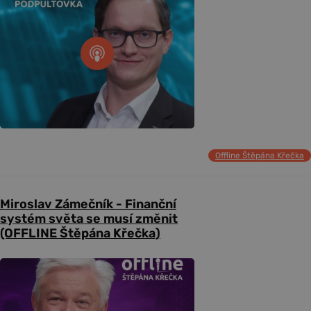
Offline Štěpána Křečka
Miroslav Zámečník - Finanční
systém světa se musí změnit
(OFFLINE Štěpána Křečka)