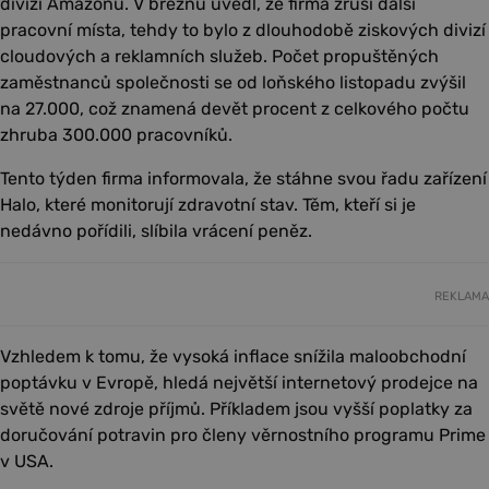
divizí Amazonu. V březnu uvedl, že firma zruší další
pracovní místa, tehdy to bylo z dlouhodobě ziskových divizí
cloudových a reklamních služeb. Počet propuštěných
zaměstnanců společnosti se od loňského listopadu zvýšil
na 27.000, což znamená devět procent z celkového počtu
zhruba 300.000 pracovníků.
Tento týden firma informovala, že stáhne svou řadu zařízení
Halo, které monitorují zdravotní stav. Těm, kteří si je
nedávno pořídili, slíbila vrácení peněz.
REKLAMA
Vzhledem k tomu, že vysoká inflace snížila maloobchodní
poptávku v Evropě, hledá největší internetový prodejce na
světě nové zdroje příjmů. Příkladem jsou vyšší poplatky za
doručování potravin pro členy věrnostního programu Prime
v USA.