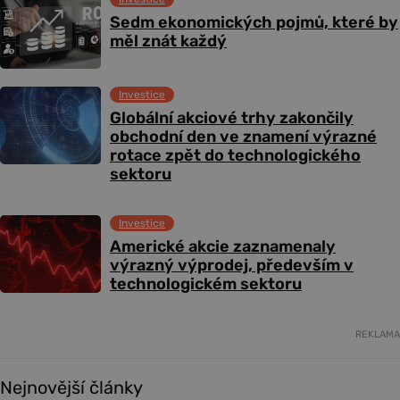
Sedm ekonomických pojmů, které by
měl znát každý
Investice
Globální akciové trhy zakončily
obchodní den ve znamení výrazné
rotace zpět do technologického
sektoru
Investice
Americké akcie zaznamenaly
výrazný výprodej, především v
technologickém sektoru
REKLAMA
Nejnovější články