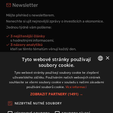
Newsletter
Mějte přehled s newsletterem.
Nenechte si ujít nejnovější zprávy o investicích a ekonomice.
Jednou týdně vám pošleme:
3 nejčtenější články
s hodnotnými informacemi,
3 názory analytiků
kteří se těmto tématům věnují každý den,
nová videa a podcasty
×
k prohloubení vašich znalostí.
Tyto webové stránky používají
soubory cookie.
CZECH
Tyto webové stránky používají soubory cookie ke zlepšení
uživatelského zážitku. Používáním našich webových stránek
CZ
souhlasíte se všemi soubory cookie v souladu s našimi zásadami
Přihlášením k newsletteru vyjadřujete svůj souhlas s
podmínkami
používání souborů cookie.
Více informací
zpracování osobních údajů
.
ZOBRAZIT PARTNERY
(1491) →
Kontakt
NEZBYTNĚ NUTNÉ SOUBORY
Zásady používání souborů cookies
Zpracování osobních údajů