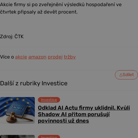
Akcie firmy si po zveřejnění výsledků hospodaření ve
čtvrtek připsaly až devět procent.
Zdroj: ČTK
Více o
akcie
amazon
prodej
tržby
Sdílet
Další z rubriky Investice
Investice
Odklad AI Actu firmy uklidnil. Kvůli
Shadow AI přitom porušují
povinnosti už dnes
Investice