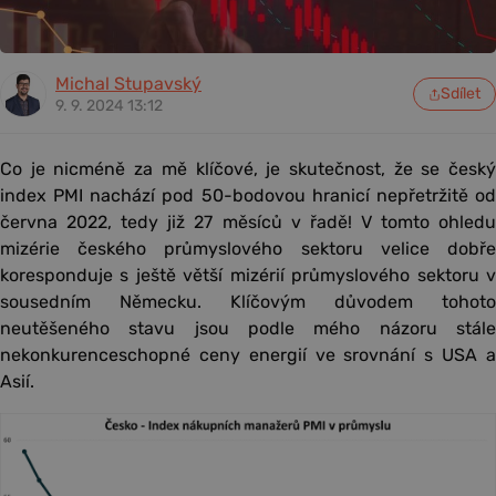
Michal Stupavský
Sdílet
9. 9. 2024 13:12
Co je nicméně za mě klíčové, je skutečnost, že se český
index PMI nachází pod 50-bodovou hranicí nepřetržitě od
června 2022, tedy již 27 měsíců v řadě! V tomto ohledu
mizérie českého průmyslového sektoru velice dobře
koresponduje s ještě větší mizérií průmyslového sektoru v
sousedním Německu. Klíčovým důvodem tohoto
neutěšeného stavu jsou podle mého názoru stále
nekonkurenceschopné ceny energií ve srovnání s USA a
Asií.