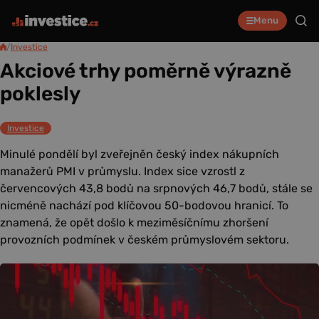
Menu
/
Investice
Akciové trhy poměrně výrazně
poklesly
Investice
Minulé pondělí byl zveřejněn český index nákupních
manažerů PMI v průmyslu. Index sice vzrostl z
červencových 43,8 bodů na srpnových 46,7 bodů, stále se
nicméně nachází pod klíčovou 50-bodovou hranicí. To
znamená, že opět došlo k meziměsíčnímu zhoršení
provozních podmínek v českém průmyslovém sektoru.