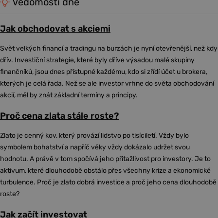
Vědomosti dne
Jak obchodovat s akciemi
Svět velkých financí a tradingu na burzách je nyní otevřenější, než kdy
dřív. Investiční strategie, které byly dříve výsadou malé skupiny
finančníků, jsou dnes přístupné každému, kdo si zřídí účet u brokera,
kterých je celá řada. Než se ale investor vrhne do světa obchodování
akcií, měl by znát základní termíny a principy.
Proč cena zlata stále roste?
Zlato je cenný kov, který provází lidstvo po tisíciletí. Vždy bylo
symbolem bohatství a napříč věky vždy dokázalo udržet svou
hodnotu. A právě v tom spočívá jeho přitažlivost pro investory. Je to
aktivum, které dlouhodobě obstálo přes všechny krize a ekonomické
turbulence. Proč je zlato dobrá investice a proč jeho cena dlouhodobě
roste?
Jak začít investovat