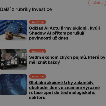
Sdílet
Další z rubriky Investice
Investice
Odklad AI Actu firmy uklidnil. Kvůli
Shadow AI přitom porušují
povinnosti už dnes
Investice
Sedm ekonomických pojmů, které by
měl znát každý
Investice
Globální akciové trhy zakončily
obchodní den ve znamení výrazné
rotace zpět do technologického
sektoru