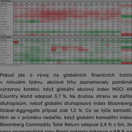
Pokud jde o vývoj na globálních finančních trzích
v minulém týdnu, akciové trhy zaznamenaly poměrně
výraznou korekci, když globální akciový index MSCI All
Country World odepsal 3,7 %. Na druhou stranu se dařilo
dluhopisům, neboť globální dluhopisový index Bloomberg
Global-Aggregate připsal zisk 1,2 %. Co se týče komodit,
těm se v průměru nedařilo, když globální komoditní index
Bloomberg Commodity Total Return odepsal 2,4 % s tím, že
cena severomořské ropy Brent poklesla dokonce o 9,8 % na