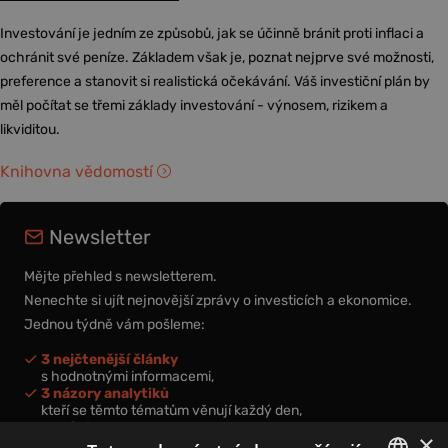
Investování je jedním ze způsobů, jak se účinně bránit proti inflaci a
ochránit své peníze. Základem však je, poznat nejprve své možnosti,
preference a stanovit si realistická očekávání. Váš investiční plán by
měl počítat se třemi základy investování - výnosem, rizikem a
likviditou.
Knihovna vědomostí
Newsletter
Mějte přehled s newsletterem.
Nenechte si ujít nejnovější zprávy o investicích a ekonomice.
Jednou týdně vám pošleme:
3 nejčtenější články
s hodnotnými informacemi,
3 názory analytiků
kteří se těmto tématům věnují každý den,
nová videa a podcasty
×
k prohloubení vašich znalostí.