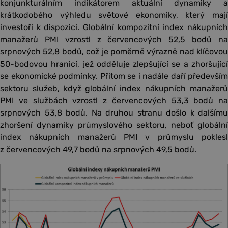
konjunkturálním indikátorem aktuální dynamiky a
krátkodobého výhledu světové ekonomiky, který mají
investoři k dispozici. Globální kompozitní index nákupních
manažerů PMI vzrostl z červencových 52,5 bodů na
srpnových 52,8 bodů, což je poměrně výrazně nad klíčovou
50-bodovou hranicí, jež odděluje zlepšující se a zhoršující
se ekonomické podmínky. Přitom se i nadále daří především
sektoru služeb, když globální index nákupních manažerů
PMI ve službách vzrostl z červencových 53,3 bodů na
srpnových 53,8 bodů. Na druhou stranu došlo k dalšímu
zhoršení dynamiky průmyslového sektoru, neboť globální
index nákupních manažerů PMI v průmyslu poklesl
z červencových 49,7 bodů na srpnových 49,5 bodů.