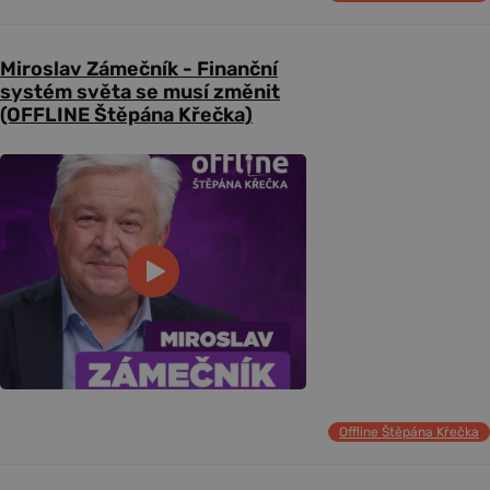
Miroslav Zámečník - Finanční
systém světa se musí změnit
(OFFLINE Štěpána Křečka)
Offline Štěpána Křečka