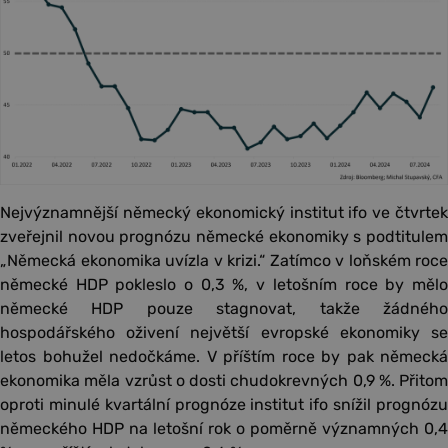
Nejvýznamnější německý ekonomický institut ifo ve čtvrtek
zveřejnil novou prognózu německé ekonomiky s podtitulem
„Německá ekonomika uvízla v krizi.“ Zatímco v loňském roce
německé HDP pokleslo o 0,3 %, v letošním roce by mělo
německé HDP pouze stagnovat, takže žádného
hospodářského oživení největší evropské ekonomiky se
letos bohužel nedočkáme. V příštím roce by pak německá
ekonomika měla vzrůst o dosti chudokrevných 0,9 %. Přitom
oproti minulé kvartální prognóze institut ifo snížil prognózu
německého HDP na letošní rok o poměrně významných 0,4