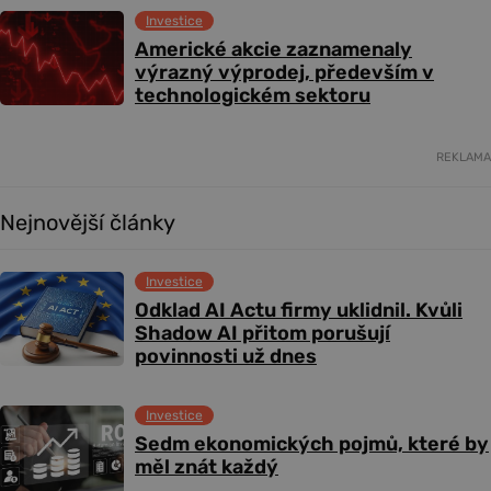
Investice
Americké akcie zaznamenaly
výrazný výprodej, především v
technologickém sektoru
REKLAMA
Nejnovější články
Investice
Odklad AI Actu firmy uklidnil. Kvůli
Shadow AI přitom porušují
povinnosti už dnes
Investice
Sedm ekonomických pojmů, které by
měl znát každý