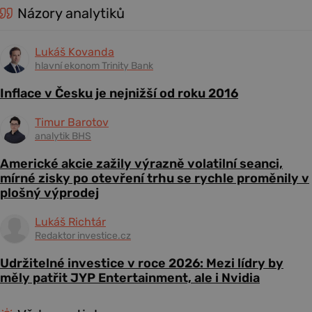
Názory analytiků
Lukáš Kovanda
hlavní ekonom Trinity Bank
Inflace v Česku je nejnižší od roku 2016
Timur Barotov
analytik BHS
Americké akcie zažily výrazně volatilní seanci,
mírné zisky po otevření trhu se rychle proměnily v
plošný výprodej
Lukáš Richtár
Redaktor investice.cz
Udržitelné investice v roce 2026: Mezi lídry by
měly patřit JYP Entertainment, ale i Nvidia