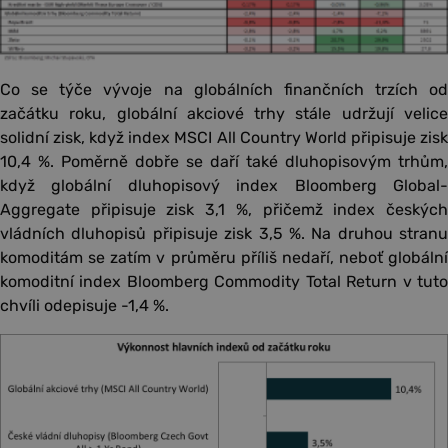
Co se týče vývoje na globálních finančních trzích od
začátku roku, globální akciové trhy stále udržují velice
solidní zisk, když index MSCI All Country World připisuje zisk
10,4 %. Poměrně dobře se daří také dluhopisovým trhům,
když globální dluhopisový index Bloomberg Global-
Aggregate připisuje zisk 3,1 %, přičemž index českých
vládních dluhopisů připisuje zisk 3,5 %. Na druhou stranu
komoditám se zatím v průměru příliš nedaří, neboť globální
komoditní index Bloomberg Commodity Total Return v tuto
chvíli odepisuje -1,4 %.