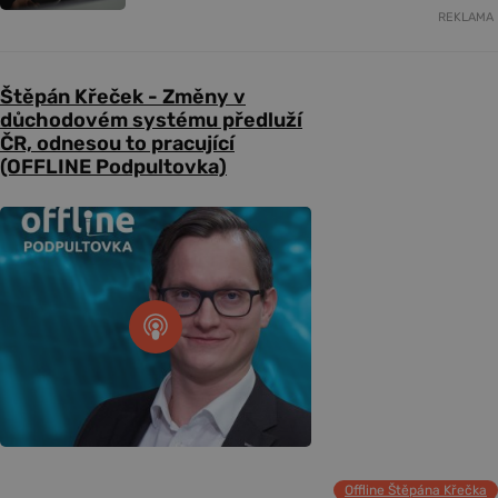
REKLAMA
Štěpán Křeček - Změny v
důchodovém systému předluží
ČR, odnesou to pracující
(OFFLINE Podpultovka)
Offline Štěpána Křečka