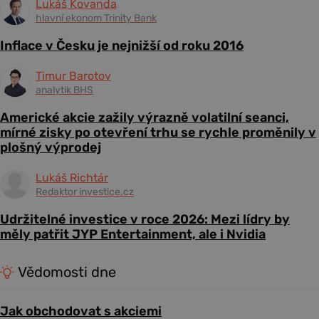
Lukáš Kovanda
hlavní ekonom Trinity Bank
Inflace v Česku je nejnižší od roku 2016
Timur Barotov
analytik BHS
Americké akcie zažily výrazně volatilní seanci,
mírné zisky po otevření trhu se rychle proměnily v
plošný výprodej
Lukáš Richtár
Redaktor investice.cz
Udržitelné investice v roce 2026: Mezi lídry by
měly patřit JYP Entertainment, ale i Nvidia
Vědomosti dne
Jak obchodovat s akciemi