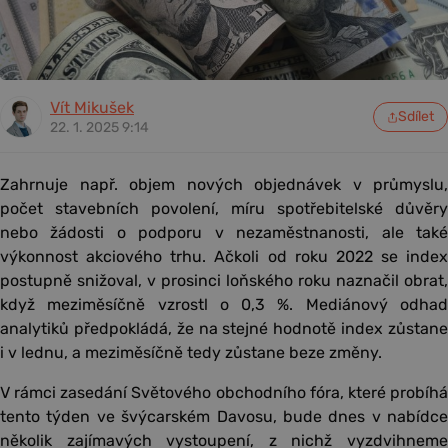
Vít Mikušek
Sdílet
22. 1. 2025 9:14
Zahrnuje např. objem nových objednávek v průmyslu,
počet stavebních povolení, míru spotřebitelské důvěry
nebo žádosti o podporu v nezaměstnanosti, ale také
výkonnost akciového trhu. Ačkoli od roku 2022 se index
postupně snižoval, v prosinci loňského roku naznačil obrat,
když meziměsíčně vzrostl o 0,3 %. Mediánový odhad
analytiků předpokládá, že na stejné hodnotě index zůstane
i v lednu, a meziměsíčně tedy zůstane beze změny.
V rámci zasedání Světového obchodního fóra, které probíhá
tento týden ve švýcarském Davosu, bude dnes v nabídce
několik zajímavých vystoupení, z nichž vyzdvihneme