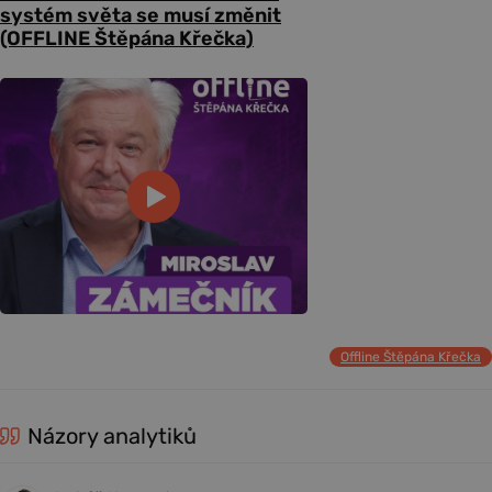
systém světa se musí změnit
(OFFLINE Štěpána Křečka)
Offline Štěpána Křečka
Názory analytiků