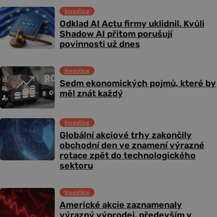
Investice
Odklad AI Actu firmy uklidnil. Kvůli
Shadow AI přitom porušují
povinnosti už dnes
Investice
Sedm ekonomických pojmů, které by
měl znát každý
Investice
Globální akciové trhy zakončily
obchodní den ve znamení výrazné
rotace zpět do technologického
sektoru
Investice
Americké akcie zaznamenaly
výrazný výprodej, především v