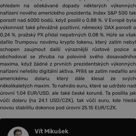
ohledem na očekávané dopady některých výkonných
nařízení nového amerického prezidenta. Index S&P 500 tak
porostl nad 6000 bodů, když posílil o 0,88 %. V Evropě byla
výkonnost také převážně pozitivní, německý DAX porostl o
0,24 %, pražský PX přidal nepatrných 0,08 %. Hůře se však
dařilo Trumpovu novému krypto tokenu, který zatím nebyl
schopen zaujmout další výraznější růstové pozice a
obchodoval se zhruba na polovině svého dosavadního
maxima, když žádné z prvních prezidentských výkonných
nařízení neřešilo digitální aktiva. Příliš se zatím nedařilo ani
americkému dolaru, který dále klesal ze svých
několikaletých maxim. To nahrálo euru, které se udrželo nad
úrovní 1,04 EUR/USD, ale také české koruně. Ta posílila jak
vůči dolaru (na 24,1 USD/CZK), tak vůči euru, kde hledá
novou stabilitu dokonce pod úrovní 25,15 EUR/CZK.
Vít Mikušek