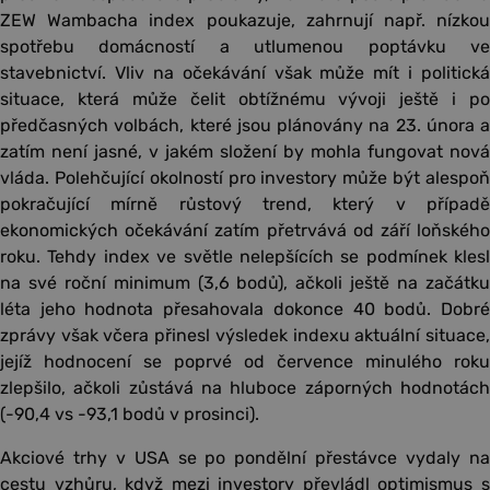
ZEW Wambacha index poukazuje, zahrnují např. nízkou
spotřebu domácností a utlumenou poptávku ve
stavebnictví. Vliv na očekávání však může mít i politická
situace, která může čelit obtížnému vývoji ještě i po
předčasných volbách, které jsou plánovány na 23. února a
zatím není jasné, v jakém složení by mohla fungovat nová
vláda. Polehčující okolností pro investory může být alespoň
pokračující mírně růstový trend, který v případě
ekonomických očekávání zatím přetrvává od září loňského
roku. Tehdy index ve světle nelepšících se podmínek klesl
na své roční minimum (3,6 bodů), ačkoli ještě na začátku
léta jeho hodnota přesahovala dokonce 40 bodů. Dobré
zprávy však včera přinesl výsledek indexu aktuální situace,
jejíž hodnocení se poprvé od července minulého roku
zlepšilo, ačkoli zůstává na hluboce záporných hodnotách
(-90,4 vs -93,1 bodů v prosinci).
Akciové trhy v USA se po pondělní přestávce vydaly na
cestu vzhůru, když mezi investory převládl optimismus s