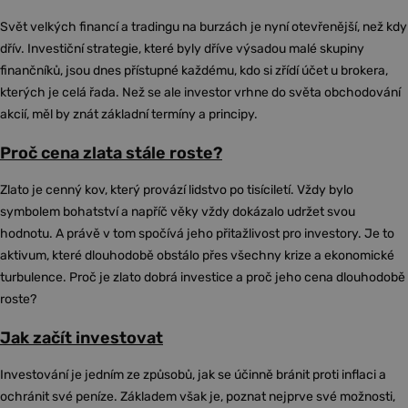
Svět velkých financí a tradingu na burzách je nyní otevřenější, než kdy
dřív. Investiční strategie, které byly dříve výsadou malé skupiny
finančníků, jsou dnes přístupné každému, kdo si zřídí účet u brokera,
kterých je celá řada. Než se ale investor vrhne do světa obchodování
akcií, měl by znát základní termíny a principy.
Proč cena zlata stále roste?
Zlato je cenný kov, který provází lidstvo po tisíciletí. Vždy bylo
symbolem bohatství a napříč věky vždy dokázalo udržet svou
hodnotu. A právě v tom spočívá jeho přitažlivost pro investory. Je to
aktivum, které dlouhodobě obstálo přes všechny krize a ekonomické
turbulence. Proč je zlato dobrá investice a proč jeho cena dlouhodobě
roste?
Jak začít investovat
Investování je jedním ze způsobů, jak se účinně bránit proti inflaci a
ochránit své peníze. Základem však je, poznat nejprve své možnosti,