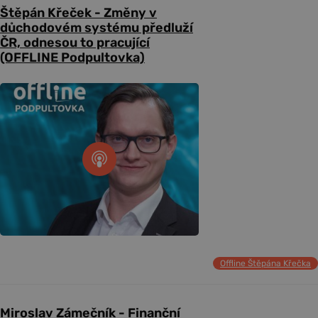
Štěpán Křeček - Změny v
důchodovém systému předluží
ČR, odnesou to pracující
(OFFLINE Podpultovka)
Offline Štěpána Křečka
Miroslav Zámečník - Finanční