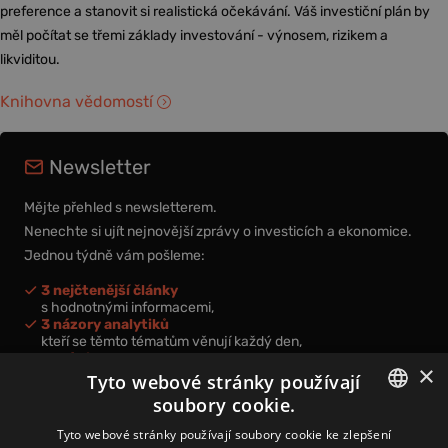
preference a stanovit si realistická očekávání. Váš investiční plán by
měl počítat se třemi základy investování - výnosem, rizikem a
likviditou.
Knihovna vědomostí
Newsletter
Mějte přehled s newsletterem.
Nenechte si ujít nejnovější zprávy o investicích a ekonomice.
Jednou týdně vám pošleme:
3 nejčtenější články
s hodnotnými informacemi,
3 názory analytiků
kteří se těmto tématům věnují každý den,
nová videa a podcasty
×
k prohloubení vašich znalostí.
Tyto webové stránky používají
soubory cookie.
CZECH
Tyto webové stránky používají soubory cookie ke zlepšení