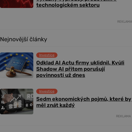
technologickém sektoru
REKLAMA
Nejnovější články
Investice
Odklad AI Actu firmy uklidnil. Kvůli
Shadow AI přitom porušují
povinnosti už dnes
Investice
Sedm ekonomických pojmů, které by
měl znát každý
REKLAMA