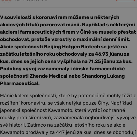
V souvislosti s koronavirem můžeme u některých
akciových titulů pozorovat mánii. Například s některými
akciemi farmaceutických firem v Číně se muselo přestat
obchodovat, protože vzrostly o maximální denní limit.
Akcie společnosti Beijing Hotgen Biotech se ještě na
začátku letošního roku obchodovaly za 46,93 jüanu za
kus, dnes se jejich cena vyšplhala na 71,25 jüanu za kus.
Podobný vývoj zaznamenaly i čínské farmaceutické
společnosti Zhende Medical nebo Shandong Lukang
Pharmaceutical.
Mánie kolem společností, které by potenciálně mohly těžit z
rozšíření koronaviru, se však netýká pouze Číny. Například
japonská společnost Kawamoto, která vyrábí ochranné
roušky proti šíření virů, zaznamenala nejbouřlivější vývoj ve
své historii. Zatímco na začátku letošního roku se akcie
Kawamoto prodávaly za 447 jenů za kus, dnes se obchodují