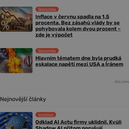
Ekonomika
Inflace v červnu spadla na 1,5
procenta. Bez zásahů vlády by se
pohybovala kolem dvou procent –
zde je výpočet
Ekonomika
Hlavním tématem dne byla prudká
eskalace napětí mezi USA a Íránem
REKLAMA
Nejnovější články
Investice
Odklad AI Actu firmy uklidnil. Kvůli
Shadow AI přitom porušují