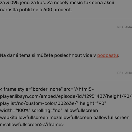
za 3 095 jenů za kus. Za necelý měsíc tak cena akcií
narostla přibližně o 600 procent.
REKLAMA
Na dané téma si můžete poslechnout více v
podcastu
:
REKLAMA
<iframe style="border: none" src="//html5-
player.libsyn.com/embed/episode/id/12951437/height/90
playlist/no/custom-color/00263e/" height="90"
width="100%" scrolling="no" allowfullscreen
webkitallowfullscreen mozallowfullscreen oallowfullscreen
msallowfullscreen></iframe>