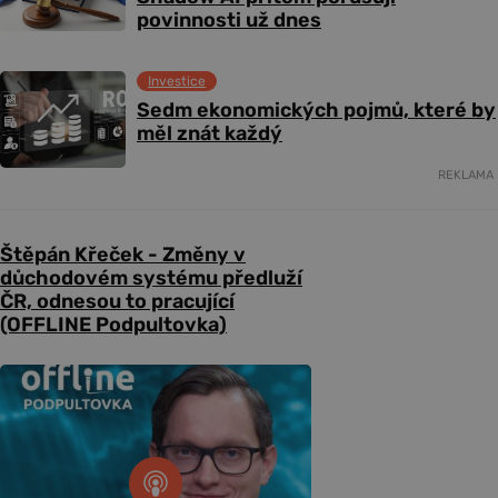
povinnosti už dnes
Investice
Sedm ekonomických pojmů, které by
měl znát každý
REKLAMA
Štěpán Křeček - Změny v
důchodovém systému předluží
ČR, odnesou to pracující
(OFFLINE Podpultovka)