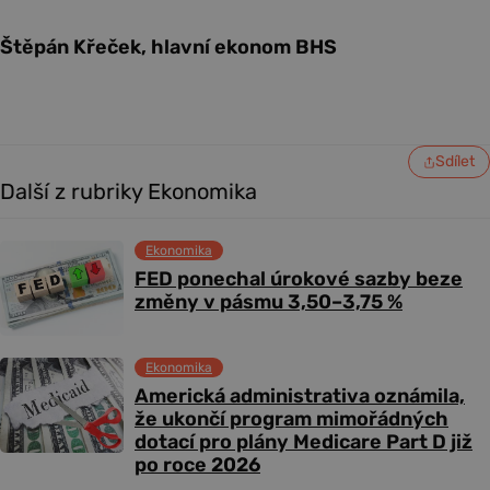
Štěpán Křeček, hlavní ekonom BHS
Sdílet
Další z rubriky Ekonomika
Ekonomika
FED ponechal úrokové sazby beze
změny v pásmu 3,50–3,75 %
Ekonomika
Americká administrativa oznámila,
že ukončí program mimořádných
dotací pro plány Medicare Part D již
po roce 2026