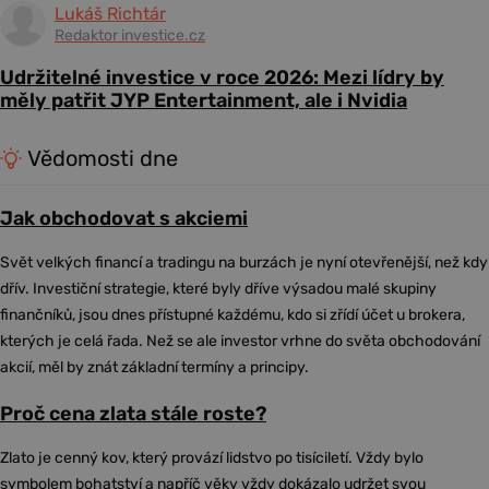
Lukáš Richtár
Redaktor investice.cz
Udržitelné investice v roce 2026: Mezi lídry by
měly patřit JYP Entertainment, ale i Nvidia
Vědomosti dne
Jak obchodovat s akciemi
Svět velkých financí a tradingu na burzách je nyní otevřenější, než kdy
dřív. Investiční strategie, které byly dříve výsadou malé skupiny
finančníků, jsou dnes přístupné každému, kdo si zřídí účet u brokera,
kterých je celá řada. Než se ale investor vrhne do světa obchodování
akcií, měl by znát základní termíny a principy.
Proč cena zlata stále roste?
Zlato je cenný kov, který provází lidstvo po tisíciletí. Vždy bylo
symbolem bohatství a napříč věky vždy dokázalo udržet svou