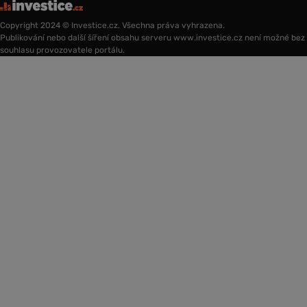
Copyright 2024 © Investice.cz. Všechna práva vyhrazena.
Publikování nebo další šíření obsahu serveru www.investice.cz není možné bez
souhlasu provozovatele portálu.