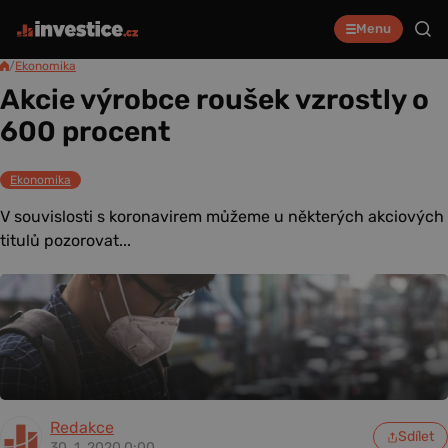
Menu
/
Ekonomika
Akcie výrobce roušek vzrostly o
600 procent
Ekonomika
V souvislosti s koronavirem můžeme u některých akciových
titulů pozorovat...
Redakce
Sdílet
30. 1. 2020 0:00