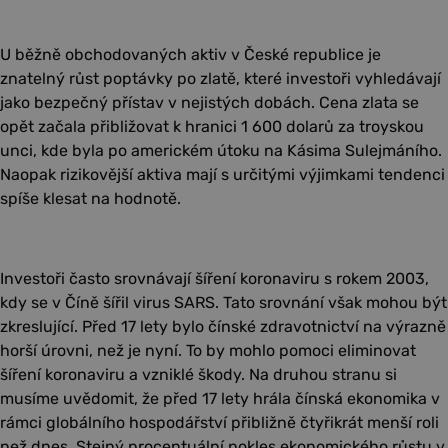
U běžně obchodovaných aktiv v České republice je
znatelný růst poptávky po zlatě, které investoři vyhledávají
jako bezpečný přístav v nejistých dobách. Cena zlata se
opět začala přibližovat k hranici 1 600 dolarů za troyskou
unci, kde byla po americkém útoku na Kásima Sulejmáního.
Naopak rizikovější aktiva mají s určitými výjimkami tendenci
spíše klesat na hodnotě.
Investoři často srovnávají šíření koronaviru s rokem 2003,
kdy se v Číně šířil virus SARS. Tato srovnání však mohou být
zkreslující. Před 17 lety bylo čínské zdravotnictví na výrazně
horší úrovni, než je nyní. To by mohlo pomoci eliminovat
šíření koronaviru a vzniklé škody. Na druhou stranu si
musíme uvědomit, že před 17 lety hrála čínská ekonomika v
rámci globálního hospodářství přibližně čtyřikrát menší roli
než dnes. Stejný procentuální pokles ekonomického růstu v