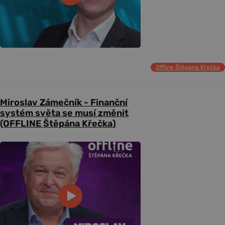
Offline Štěpána Křečka
Miroslav Zámečník - Finanční
systém světa se musí změnit
(OFFLINE Štěpána Křečka)