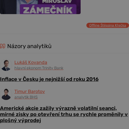
Offline Štěpána Křečka
Názory analytiků
Lukáš Kovanda
hlavní ekonom Trinity Bank
Inflace v Česku je nejnižší od roku 2016
Timur Barotov
analytik BHS
Americké akcie zažily výrazně volatilní seanci,
mírné zisky po otevření trhu se rychle proměnily v
plošný výprodej