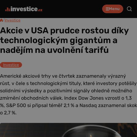
Menu
/
Investice
Akcie v USA prudce rostou díky
technologickým gigantům a
nadějím na uvolnění tarifů
Investice
Americké akciové trhy ve čtvrtek zaznamenaly výrazný
růst, v čele s technologickými tituly, které investory potěšily
solidními výsledky a pozitivními signály ohledně možného
zmírnění obchodních válek. Index Dow Jones vzrostl o 1,3
%, S&P 500 si připsal téměř 2,1 % a Nasdaq zaznamenal skok
o 2,7 %.