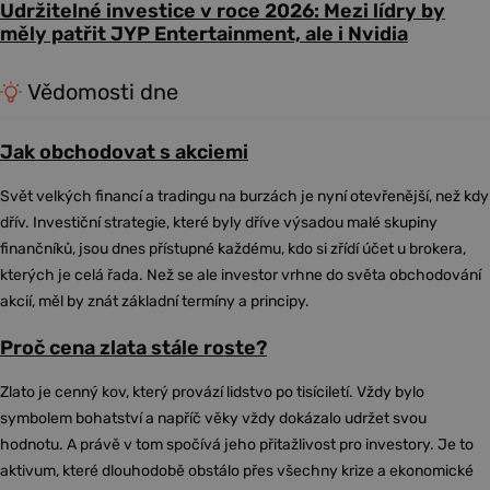
Udržitelné investice v roce 2026: Mezi lídry by
měly patřit JYP Entertainment, ale i Nvidia
Vědomosti dne
Jak obchodovat s akciemi
Svět velkých financí a tradingu na burzách je nyní otevřenější, než kdy
dřív. Investiční strategie, které byly dříve výsadou malé skupiny
finančníků, jsou dnes přístupné každému, kdo si zřídí účet u brokera,
kterých je celá řada. Než se ale investor vrhne do světa obchodování
akcií, měl by znát základní termíny a principy.
Proč cena zlata stále roste?
Zlato je cenný kov, který provází lidstvo po tisíciletí. Vždy bylo
symbolem bohatství a napříč věky vždy dokázalo udržet svou
hodnotu. A právě v tom spočívá jeho přitažlivost pro investory. Je to
aktivum, které dlouhodobě obstálo přes všechny krize a ekonomické