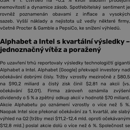
USA v 1. čtvrtletí na -0,2 % kvůli slabším prodejům
nemovitostí a dynamice zásob. Spotřebitelský sentiment je
rovněž poznamenán obavami z inflace a vysokých
sazeb. Vyšší náklady a nejistota už vedly některé firmy,
včetně Procter & Gamble a PepsiCo, ke snížení výhledů.
Alphabet a Intel s kvartální výsledky –
jednoznačný vítěz a poražený
Po uzavření trhů reportovaly výsledky technologičtí giganti
Alphabet a Intel. Alphabet (Google) překvapil investory nad
očekávání dobrými čísly. Tržby vzrostly meziročně z $80,5
na $90,2 miliard a čistý zisk činil $2,81 na akcii (vs.
očekávání $2,01). Firma zároveň oznámila zvýšení
dividendy o 5 % a zpětný odkup akcií v hodnotě $70 miliard.
Akcie Alphabetu po oznámení vzrostly o více než 5 %.
Naopak Intel sice překonal očekávání za 1. kvartál, ale slabý
výhled na Q2 (tržby mezi $11,2–12,4 mld. oproti očekávaným
$12,8 mld.) poslal akcie dolů o více než 6 %. Společnost se