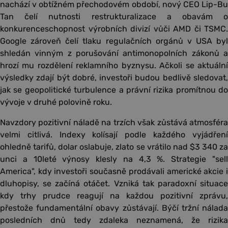
nachází v obtížném přechodovém období, nový CEO Lip-Bu
Tan čelí nutnosti restrukturalizace a obavám o
konkurenceschopnost výrobních divizí vůči AMD či TSMC.
Google zároveň čelí tlaku regulačních orgánů v USA byl
shledán vinným z porušování antimonopolních zákonů a
hrozí mu rozdělení reklamního byznysu. Ačkoli se aktuální
výsledky zdají být dobré, investoři budou bedlivě sledovat,
jak se geopolitické turbulence a právní rizika promítnou do
vývoje v druhé polovině roku.
Navzdory pozitivní náladě na trzích však zůstává atmosféra
velmi citlivá. Indexy kolísají podle každého vyjádření
ohledně tarifů, dolar oslabuje, zlato se vrátilo nad $3 340 za
unci a 10leté výnosy klesly na 4,3 %. Strategie "sell
America", kdy investoři současně prodávali americké akcie i
dluhopisy, se začíná otáčet. Vzniká tak paradoxní situace
kdy trhy prudce reagují na každou pozitivní zprávu,
přestože fundamentální obavy zůstávají. Býčí tržní nálada
posledních dnů tedy zdaleka neznamená, že rizika