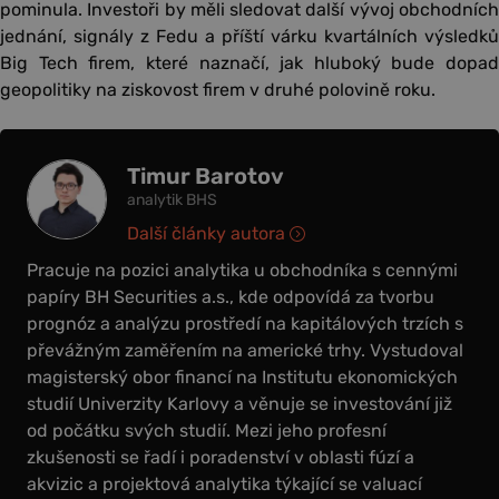
pominula. Investoři by měli sledovat další vývoj obchodních
jednání, signály z Fedu a příští várku kvartálních výsledků
Big Tech firem, které naznačí, jak hluboký bude dopad
geopolitiky na ziskovost firem v druhé polovině roku.
Timur Barotov
analytik BHS
Další články autora
Pracuje na pozici analytika u obchodníka s cennými
papíry BH Securities a.s., kde odpovídá za tvorbu
prognóz a analýzu prostředí na kapitálových trzích s
převážným zaměřením na americké trhy. Vystudoval
magisterský obor financí na Institutu ekonomických
studií Univerzity Karlovy a věnuje se investování již
od počátku svých studií. Mezi jeho profesní
zkušenosti se řadí i poradenství v oblasti fúzí a
akvizic a projektová analytika týkající se valuací