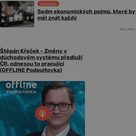
Investice
Sedm ekonomických pojmů, které by
měl znát každý
REKLAMA
Štěpán Křeček - Změny v
důchodovém systému předluží
ČR, odnesou to pracující
(OFFLINE Podpultovka)