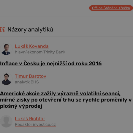
Offline Štěpána Křečka
Názory analytiků
Lukáš Kovanda
hlavní ekonom Trinity Bank
Inflace v Česku je nejnižší od roku 2016
Timur Barotov
analytik BHS
Americké akcie zažily výrazně volatilní seanci,
mírné zisky po otevření trhu se rychle proměnily v
plošný výprodej
Lukáš Richtár
Redaktor investice.cz