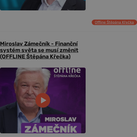
Offline Štěpána Křečka
Miroslav Zámečník - Finanční
systém světa se musí změnit
(OFFLINE Štěpána Křečka)