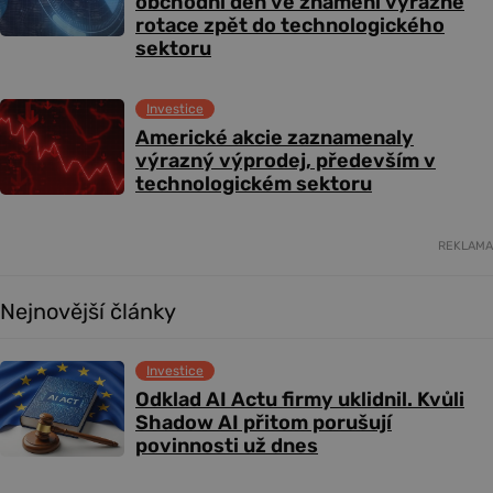
obchodní den ve znamení výrazné
rotace zpět do technologického
sektoru
Investice
Americké akcie zaznamenaly
výrazný výprodej, především v
technologickém sektoru
REKLAMA
Nejnovější články
Investice
Odklad AI Actu firmy uklidnil. Kvůli
Shadow AI přitom porušují
povinnosti už dnes