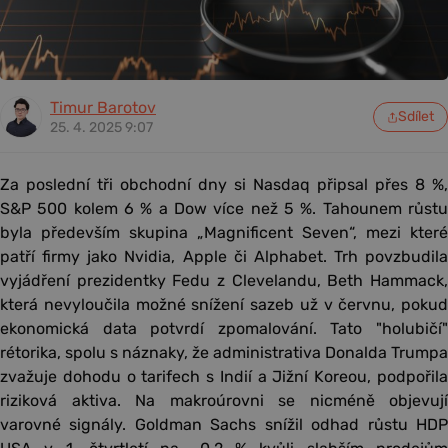
Timur Barotov
Sdílet
25. 4. 2025 9:07
Za poslední tři obchodní dny si Nasdaq připsal přes 8 %,
S&P 500 kolem 6 % a Dow více než 5 %. Tahounem růstu
byla především skupina „Magnificent Seven“, mezi které
patří firmy jako Nvidia, Apple či Alphabet. Trh povzbudila
vyjádření prezidentky Fedu z Clevelandu, Beth Hammack,
která nevyloučila možné snížení sazeb už v červnu, pokud
ekonomická data potvrdí zpomalování. Tato "holubičí"
rétorika, spolu s náznaky, že administrativa Donalda Trumpa
zvažuje dohodu o tarifech s Indií a Jižní Koreou, podpořila
riziková aktiva. Na makroúrovni se nicméně objevují
varovné signály. Goldman Sachs snížil odhad růstu HDP