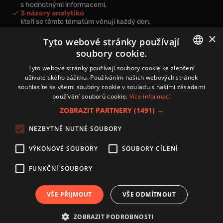
s hodnotnými informacemi,
3 názory analytiků
kteří se těmto tématům věnují každý den,
nová videa a podcasty
×
k prohloubení vašich znalostí.
Tyto webové stránky používají
soubory cookie.
CZECH
Tyto webové stránky používají soubory cookie ke zlepšení
uživatelského zážitku. Používáním našich webových stránek
CZ
souhlasíte se všemi soubory cookie v souladu s našimi zásadami
Přihlášením k newsletteru vyjadřujete svůj souhlas s
podmínkami
používání souborů cookie.
Více informací
zpracování osobních údajů
.
ZOBRAZIT PARTNERY
(1491) →
Kontakt
NEZBYTNĚ NUTNÉ SOUBORY
Zásady používání souborů cookies
Zpracování osobních údajů
VÝKONOVÉ SOUBORY
SOUBORY CÍLENÍ
Autoři
Nastavení cookies
FUNKČNÍ SOUBORY
VŠE PŘIJMOUT
VŠE ODMÍTNOUT
Copyright 2024 © Investice.cz. Všechna práva vyhrazena.
ZOBRAZIT PODROBNOSTI
Publikování nebo další šíření obsahu serveru www.investice.cz není možné bez