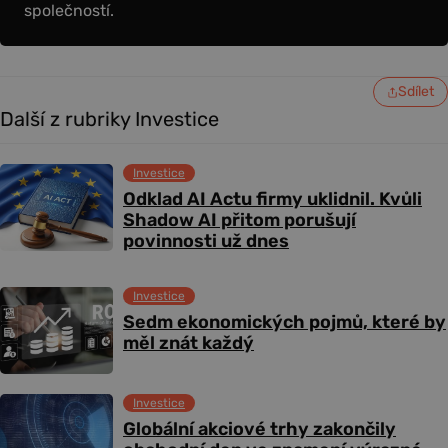
společností.
Sdílet
Další z rubriky Investice
Investice
Odklad AI Actu firmy uklidnil. Kvůli
Shadow AI přitom porušují
povinnosti už dnes
Investice
Sedm ekonomických pojmů, které by
měl znát každý
Investice
Globální akciové trhy zakončily