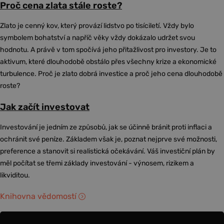
Proč cena zlata stále roste?
Zlato je cenný kov, který provází lidstvo po tisíciletí. Vždy bylo
symbolem bohatství a napříč věky vždy dokázalo udržet svou
hodnotu. A právě v tom spočívá jeho přitažlivost pro investory. Je to
aktivum, které dlouhodobě obstálo přes všechny krize a ekonomické
turbulence. Proč je zlato dobrá investice a proč jeho cena dlouhodobě
roste?
Jak začít investovat
Investování je jedním ze způsobů, jak se účinně bránit proti inflaci a
ochránit své peníze. Základem však je, poznat nejprve své možnosti,
preference a stanovit si realistická očekávání. Váš investiční plán by
měl počítat se třemi základy investování - výnosem, rizikem a
likviditou.
Knihovna vědomostí