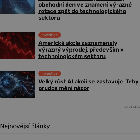
obchodní den ve znamení výrazné
rotace zpět do technologického
sektoru
Investice
Americké akcie zaznamenaly
výrazný výprodej, především v
technologickém sektoru
Investice
Velký růst AI akcií se zastavuje. Trhy
prudce mění názor
REKLAMA
Nejnovější články