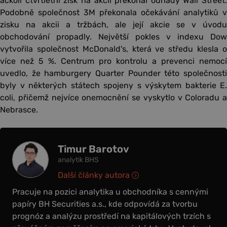
ačkoli čtvrtletní zisk na akcii překonal odhady Wall Street.
Podobně společnost 3M překonala očekávání analytiků v
zisku na akcii a tržbách, ale její akcie se v úvodu
obchodování propadly. Největší pokles v indexu Dow
vytvořila společnost McDonald's, která ve středu klesla o
více než 5 %. Centrum pro kontrolu a prevenci nemocí
uvedlo, že hamburgery Quarter Pounder této společnosti
byly v některých státech spojeny s výskytem bakterie E.
coli, přičemž nejvíce onemocnění se vyskytlo v Coloradu a
Nebrasce.
Timur Barotov
analytik BHS
Další články autora
Pracuje na pozici analytika u obchodníka s cennými
papíry BH Securities a.s., kde odpovídá za tvorbu
prognóz a analýzu prostředí na kapitálových trzích s