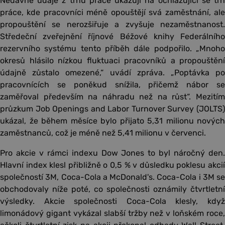
Nedávné údaje z trhu práce ukazují na ochlazující se trh
práce, kde pracovníci méně opouštějí svá zaměstnání, ale
propouštění se nerozšiřuje a zvyšuje nezaměstnanost.
Středeční zveřejnění říjnové Béžové knihy Federálního
rezervního systému tento příběh dále podpořilo. „Mnoho
okresů hlásilo nízkou fluktuaci pracovníků a propouštění
údajně zůstalo omezené,“ uvádí zpráva. „Poptávka po
pracovnících se poněkud snížila, přičemž nábor se
zaměřoval především na náhradu než na růst“. Mezitím
průzkum Job Openings and Labor Turnover Survey (JOLTS)
ukázal, že během měsíce bylo přijato 5,31 milionu nových
zaměstnanců, což je méně než 5,41 milionu v červenci.
Pro akcie v rámci indexu Dow Jones to byl náročný den.
Hlavní index klesl přibližně o 0,5 % v důsledku poklesu akcií
společností 3M, Coca-Cola a McDonald's. Coca-Cola i 3M se
obchodovaly níže poté, co společnosti oznámily čtvrtletní
výsledky. Akcie společnosti Coca-Cola klesly, když
limonádový gigant vykázal slabší tržby než v loňském roce,