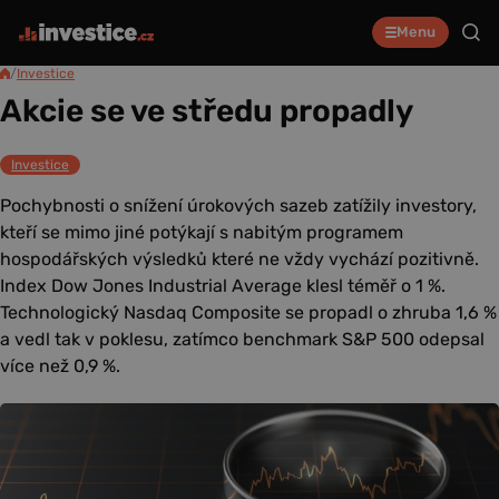
Menu
/
Investice
Akcie se ve středu propadly
Investice
Pochybnosti o snížení úrokových sazeb zatížily investory,
kteří se mimo jiné potýkají s nabitým programem
hospodářských výsledků které ne vždy vychází pozitivně.
Index Dow Jones Industrial Average klesl téměř o 1 %.
Technologický Nasdaq Composite se propadl o zhruba 1,6 %
a vedl tak v poklesu, zatímco benchmark S&P 500 odepsal
více než 0,9 %.