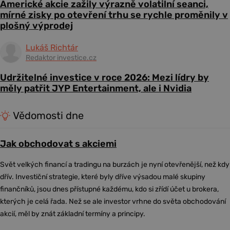
Americké akcie zažily výrazně volatilní seanci,
mírné zisky po otevření trhu se rychle proměnily v
plošný výprodej
Lukáš Richtár
Redaktor investice.cz
Udržitelné investice v roce 2026: Mezi lídry by
měly patřit JYP Entertainment, ale i Nvidia
Vědomosti dne
Jak obchodovat s akciemi
Svět velkých financí a tradingu na burzách je nyní otevřenější, než kdy
dřív. Investiční strategie, které byly dříve výsadou malé skupiny
finančníků, jsou dnes přístupné každému, kdo si zřídí účet u brokera,
kterých je celá řada. Než se ale investor vrhne do světa obchodování
akcií, měl by znát základní termíny a principy.