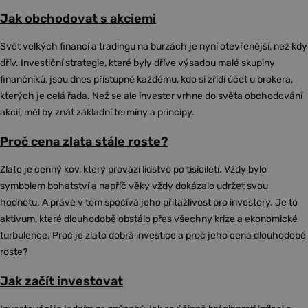
Jak obchodovat s akciemi
Svět velkých financí a tradingu na burzách je nyní otevřenější, než kdy
dřív. Investiční strategie, které byly dříve výsadou malé skupiny
finančníků, jsou dnes přístupné každému, kdo si zřídí účet u brokera,
kterých je celá řada. Než se ale investor vrhne do světa obchodování
akcií, měl by znát základní termíny a principy.
Proč cena zlata stále roste?
Zlato je cenný kov, který provází lidstvo po tisíciletí. Vždy bylo
symbolem bohatství a napříč věky vždy dokázalo udržet svou
hodnotu. A právě v tom spočívá jeho přitažlivost pro investory. Je to
aktivum, které dlouhodobě obstálo přes všechny krize a ekonomické
turbulence. Proč je zlato dobrá investice a proč jeho cena dlouhodobě
roste?
Jak začít investovat