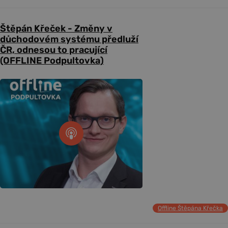
Štěpán Křeček - Změny v
důchodovém systému předluží
ČR, odnesou to pracující
(OFFLINE Podpultovka)
Offline Štěpána Křečka