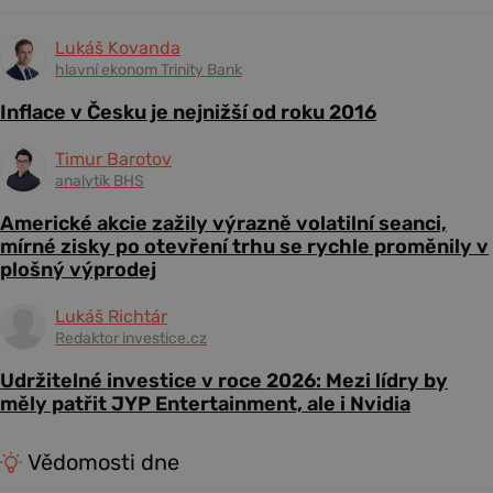
Lukáš Kovanda
hlavní ekonom Trinity Bank
Inflace v Česku je nejnižší od roku 2016
Timur Barotov
analytik BHS
Americké akcie zažily výrazně volatilní seanci,
mírné zisky po otevření trhu se rychle proměnily v
plošný výprodej
Lukáš Richtár
Redaktor investice.cz
Udržitelné investice v roce 2026: Mezi lídry by
měly patřit JYP Entertainment, ale i Nvidia
Vědomosti dne