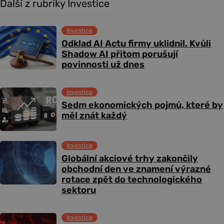
Další z rubriky Investice
Investice
Odklad AI Actu firmy uklidnil. Kvůli
Shadow AI přitom porušují
povinnosti už dnes
Investice
Sedm ekonomických pojmů, které by
měl znát každý
Investice
Globální akciové trhy zakončily
obchodní den ve znamení výrazné
rotace zpět do technologického
sektoru
Investice