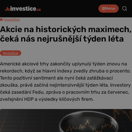
Menu
/
Investice
Akcie na historických maximech,
čeká nás nejrušnější týden léta
Investice
Americké akciové trhy zakončily uplynulý týden znovu na
rekordech, když se hlavní indexy zvedly zhruba o procento.
Tento pozitivní sentiment ale nyní čeká zatěžkávací
zkouška, právě začíná nejintenzivnější týden léta. Investory
čeká zasedání Fedu, zpráva o pracovním trhu za červenec,
zveřejnění HDP a výsledky klíčových firem.