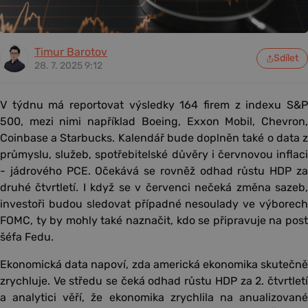
Timur Barotov
Sdílet
28. 7. 2025 9:12
V týdnu má reportovat výsledky 164 firem z indexu S&P
500, mezi nimi například Boeing, Exxon Mobil, Chevron,
Coinbase a Starbucks. Kalendář bude doplněn také o data z
průmyslu, služeb, spotřebitelské důvěry i červnovou inflaci
- jádrového PCE. Očekává se rovněž odhad růstu HDP za
druhé čtvrtletí. I když se v červenci nečeká změna sazeb,
investoři budou sledovat případné nesoulady ve výborech
FOMC, ty by mohly také naznačit, kdo se připravuje na post
šéfa Fedu.
Ekonomická data napoví, zda americká ekonomika skutečně
zrychluje. Ve středu se čeká odhad růstu HDP za 2. čtvrtletí
a analytici věří, že ekonomika zrychlila na anualizované