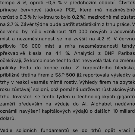
tempo 3 %, oproti -0,5 % v předchozím období. Čtvrtek
přinese červnové jádrové PCE, které má meziměsíčně
vzrůst o 0,3 % (v květnu to bylo 0,2 %), meziročně má zůstat
na 2,7 %. Závěr týdne bude patřit statistikám z trhu práce. V
červenci by mělo vzniknout 101 000 nových pracovních
míst a nezaměstnanost se má zvýšit na 4,2 %. V červnu
přibylo 106 000 míst a míra nezaměstnanosti tehdy
překvapivě klesla na 4,1 %. Analytici z BNP Paribas
očekávají, že kombinace těchto dat nevyvolá tlak na změnu
politiky Fedu do konce roku. Z korporátního hlediska,
přibližně třetina firem z S&P 500 již reportovala výsledky a
trhy v reakci vesměs mírně rostly. Výhledy firem na zbytek
roku zůstávají solidní, což pomáhá udržovat růst akciových
trhů. Investoři se tento týden u technologických gigantů
zaměří především na výdaje do AI, Alphabet nedávno
oznámil navýšení kapitálových výdajů o dalších 10 miliard
dolarů.
Vedle solidních fundamentů se do trhů opět vrací i