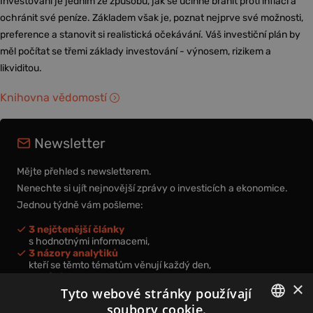
Investování je jedním ze způsobů, jak se účinně bránit proti inflaci a
ochránit své peníze. Základem však je, poznat nejprve své možnosti,
preference a stanovit si realistická očekávání. Váš investiční plán by
měl počítat se třemi základy investování - výnosem, rizikem a
likviditou.
Knihovna vědomostí
Newsletter
Mějte přehled s newsletterem.
Nenechte si ujít nejnovější zprávy o investicích a ekonomice.
Jednou týdně vám pošleme:
3 nejčtenější články
s hodnotnými informacemi,
3 názory analytiků
kteří se těmto tématům věnují každý den,
nová videa a podcasty
×
k prohloubení vašich znalostí.
Tyto webové stránky používají
soubory cookie.