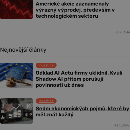
Americké akcie zaznamenaly
výrazný výprodej, především v
technologickém sektoru
REKLAMA
Nejnovější články
Investice
Odklad AI Actu firmy uklidnil. Kvůli
Shadow AI přitom porušují
povinnosti už dnes
Investice
Sedm ekonomických pojmů, které by
měl znát každý
REKLAMA