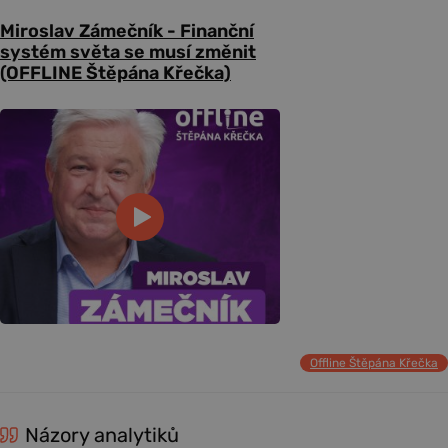
Miroslav Zámečník - Finanční
systém světa se musí změnit
(OFFLINE Štěpána Křečka)
Offline Štěpána Křečka
Názory analytiků