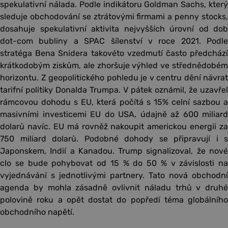
spekulativní nálada. Podle indikátoru Goldman Sachs, který
sleduje obchodování se ztrátovými firmami a penny stocks,
dosahuje spekulativní aktivita nejvyšších úrovní od dob
dot-com bubliny a SPAC šílenství v roce 2021. Podle
stratéga Bena Snidera takovéto vzedmutí často předchází
krátkodobým ziskům, ale zhoršuje výhled ve střednědobém
horizontu. Z geopolitického pohledu je v centru dění návrat
tarifní politiky Donalda Trumpa. V pátek oznámil, že uzavřel
rámcovou dohodu s EU, která počítá s 15% celní sazbou a
masivními investicemi EU do USA, údajně až 600 miliard
dolarů navíc. EU má rovněž nakoupit americkou energii za
750 miliard dolarů. Podobné dohody se připravují i s
Japonskem, Indií a Kanadou. Trump signalizoval, že nové
clo se bude pohybovat od 15 % do 50 % v závislosti na
vyjednávání s jednotlivými partnery. Tato nová obchodní
agenda by mohla zásadně ovlivnit náladu trhů v druhé
polovině roku a opět dostat do popředí téma globálního
obchodního napětí.