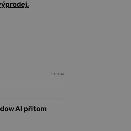
výprodej,
REKLAMA
adow AI přitom