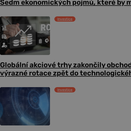
Sedm ekonomických pojmů, které by m
Investice
Globální akciové trhy zakončily obcho
výrazné rotace zpět do technologické
Investice