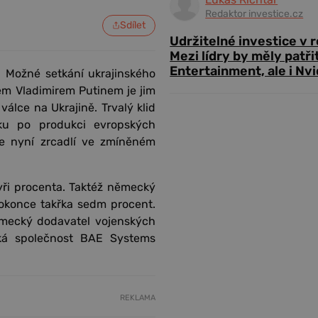
Redaktor investice.cz
Sdílet
Udržitelné investice v 
Mezi lídry by měly patři
Entertainment, ale i Nvi
. Možné setkání ukrajinského
em Vladimirem Putinem je jim
lce na Ukrajině. Trvalý klid
ku po produkci evropských
 se nyní zrcadlí ve zmíněném
yři procenta. Taktéž německý
okonce takřka sedm procent.
ěmecký dodavatel vojenských
ská společnost BAE Systems
REKLAMA