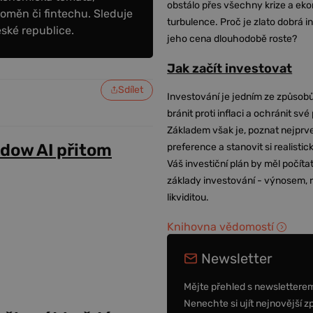
obstálo přes všechny krize a ek
oměn či fintechu. Sleduje
turbulence. Proč je zlato dobrá i
eské republice.
jeho cena dlouhodobě roste?
Jak začít investovat
Sdílet
Investování je jedním ze způsobů
bránit proti inflaci a ochránit své
Základem však je, poznat nejprv
adow AI přitom
preference a stanovit si realisti
Váš investiční plán by měl počítat
základy investování - výnosem, r
likviditou.
Knihovna vědomostí
Newsletter
Mějte přehled s newslettere
Nenechte si ujít nejnovější z