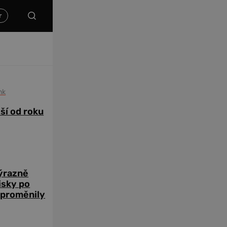
nk
žší od roku
výrazně
zisky po
 proměnily