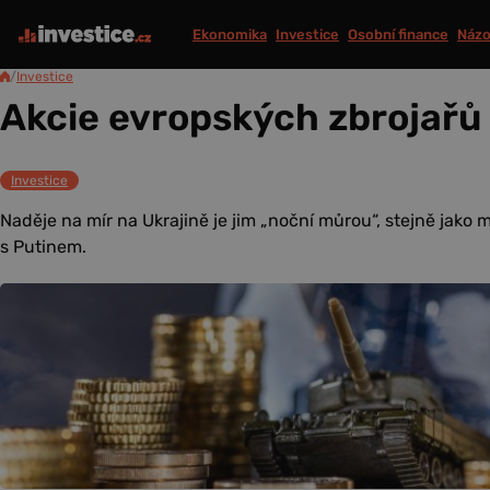
Ekonomika
Investice
Osobní finance
Názo
/
Investice
Akcie evropských zbrojařů
Investice
Naděje na mír na Ukrajině je jim „noční můrou“, stejně jako
s Putinem.