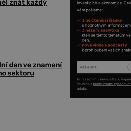
ěl znát každý
investicích a ekonomice. Je
vám pošleme:
3 nejčtenější články
s hodnotnými informacemi
3 názory analytiků
kteří se těmto tématům vě
den,
nová videa a podcasty
k prohloubení vašich znalo
dní den ve znamení
ho sektoru
Přihlášením k newsletteru vyjadř
souhlas s
podmínkami zpracován
údajů
.