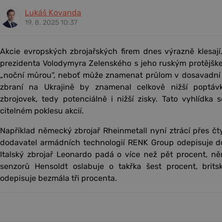
Lukáš Kovanda
19. 8. 2025 10:37
Akcie evropských zbrojařských firem dnes výrazně klesají
prezidenta Volodymyra Zelenského s jeho ruským protějšk
„noční můrou“, neboť může znamenat průlom v dosavadní vá
zbraní na Ukrajině by znamenal celkově nižší poptáv
zbrojovek, tedy potenciálně i nižší zisky. Tato vyhlídka
citelném poklesu akcií.
Například německý zbrojař Rheinmetall nyní ztrácí přes čt
dodavatel armádních technologií RENK Group odepisuje d
Italský zbrojař Leonardo padá o více než pět procent, n
senzorů Hensoldt oslabuje o takřka šest procent, brit
odepisuje bezmála tři procenta.