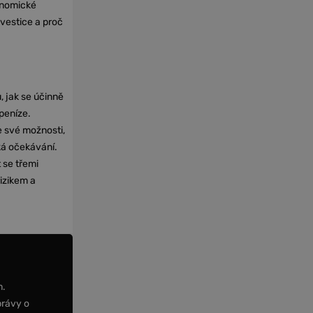
onomické
nvestice a proč
, jak se účinně
 peníze.
e své možnosti,
cká očekávání.
 se třemi
izikem a
m.
právy o