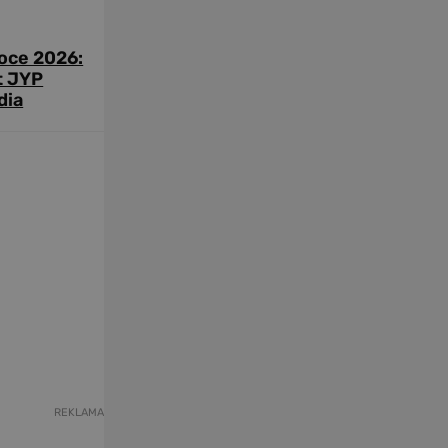
roce 2026:
t JYP
dia
REKLAMA