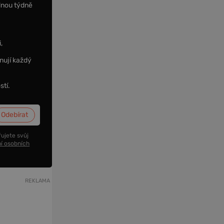
dnou týdně
,
nují každý
stí.
ujete svůj
í osobních
REKLAMA