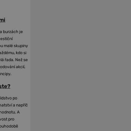
mi
na burzách je
vestiční
dou malé skupiny
každému, kdo si
elá řada. Než se
odování akcií,
incipy.
oste?
lidstvo po
hatství a napříč
hodnotu. A
vost pro
dlouhodobě