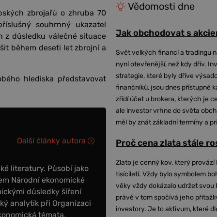
Vědomosti dne
opských zbrojařů o zhruba 70
říslušný souhrnný ukazatel
Jak obchodovat s akcie
n z důsledku válečné situace
it během deseti let zbrojní a
Svět velkých financí a tradingu 
nyní otevřenější, než kdy dřív. In
strategie, které byly dříve výsa
obého hlediska představovat
finančníků, jsou dnes přístupné 
zřídí účet u brokera, kterých je c
ale investor vrhne do světa obch
měl by znát základní termíny a pr
Další články autora
Proč cena zlata stále r
Zlato je cenný kov, který provází 
é literatury. Působí jako
tisíciletí. Vždy bylo symbolem bo
enem Národní ekonomické
věky vždy dokázalo udržet svou 
ickými důsledky šíření
právě v tom spočívá jeho přitažli
ý analytik při Organizaci
investory. Je to aktivum, které 
konomická témata,