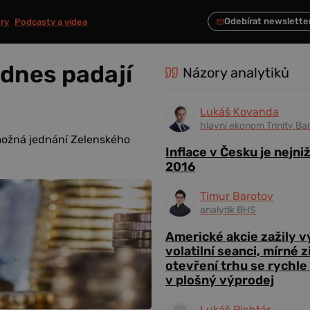
ry
Podcasty a videa
 dnes padají
Názory analytiků
Lukáš Kovanda
hlavní ekonom Trinity Ba
 možná jednání Zelenského
Inflace v Česku je nejni
2016
Timur Barotov
analytik BHS
Americké akcie zažily 
volatilní seanci, mírné 
otevření trhu se rychle
v plošný výprodej
Lukáš Richtár