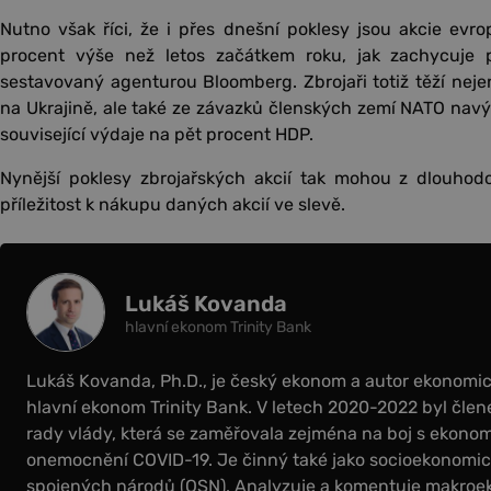
Nutno však říci, že i přes dnešní poklesy jsou akcie evr
procent výše než letos začátkem roku, jak zachycuje p
sestavovaný agenturou Bloomberg. Zbrojaři totiž těží neje
na Ukrajině, ale také ze závazků členských zemí NATO navýš
související výdaje na pět procent HDP.
Nynější poklesy zbrojařských akcií tak mohou z dlouhod
příležitost k nákupu daných akcií ve slevě.
Lukáš Kovanda
hlavní ekonom Trinity Bank
Lukáš Kovanda, Ph.D., je český ekonom a autor ekonomick
hlavní ekonom Trinity Bank. V letech 2020-2022 byl čl
rady vlády, která se zaměřovala zejména na boj s ekonom
onemocnění COVID-19. Je činný také jako socioekonomick
spojených národů (OSN). Analyzuje a komentuje makroe