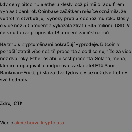
kdy ceny bitcoinu a etheru klesly, což přimělo řadu firem
vyhlásit bankrot. Coinbase začátkem měsíce oznámila, že
ve třetím čtvrtletí její výnosy proti předchozímu roku klesly
o více než 50 procent a vykázala ztrátu 545 milionů USD. V
červnu burza propustila 18 procent zaměstnanců.
Na trhu s kryptoměnami pokračují výprodeje. Bitcoin v
pondělí ztratil více než tři procenta a ocitl se nejníže za více
než dva roky. Ether oslabil o šest procenta. Solana, měna,
kterou propagoval a podporoval zakladatel FTX Sam
Bankman-Fried, přišla za dva týdny o více než dvě třetiny
své hodnoty.
Zdroj: ČTK
Více o
akcie
burza
krypto
usa