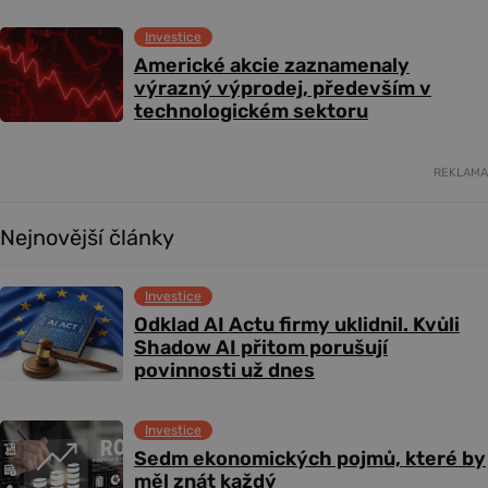
Investice
Americké akcie zaznamenaly
výrazný výprodej, především v
technologickém sektoru
REKLAMA
Nejnovější články
Investice
Odklad AI Actu firmy uklidnil. Kvůli
Shadow AI přitom porušují
povinnosti už dnes
Investice
Sedm ekonomických pojmů, které by
měl znát každý