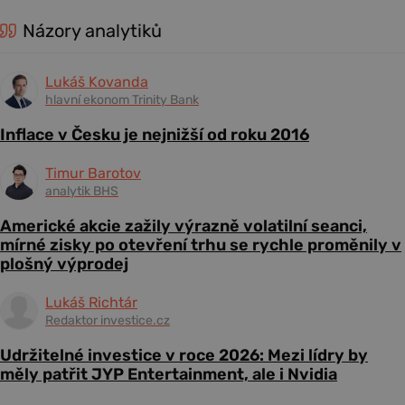
Názory analytiků
Lukáš Kovanda
hlavní ekonom Trinity Bank
Inflace v Česku je nejnižší od roku 2016
Timur Barotov
analytik BHS
Americké akcie zažily výrazně volatilní seanci,
mírné zisky po otevření trhu se rychle proměnily v
plošný výprodej
Lukáš Richtár
Redaktor investice.cz
Udržitelné investice v roce 2026: Mezi lídry by
měly patřit JYP Entertainment, ale i Nvidia