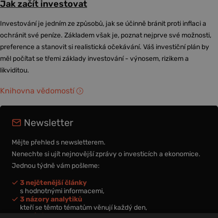
Jak začít investovat
Investování je jedním ze způsobů, jak se účinně bránit proti inflaci a
ochránit své peníze. Základem však je, poznat nejprve své možnosti,
preference a stanovit si realistická očekávání. Váš investiční plán by
měl počítat se třemi základy investování - výnosem, rizikem a
likviditou.
Knihovna vědomostí
Newsletter
Mějte přehled s newsletterem.
Nenechte si ujít nejnovější zprávy o investicích a ekonomice.
Jednou týdně vám pošleme:
3 nejčtenější články
s hodnotnými informacemi,
3 názory analytiků
kteří se těmto tématům věnují každý den,
nová videa a podcasty