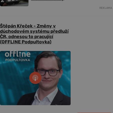
REKLAMA
Štěpán Křeček - Změny v
důchodovém systému předluží
ČR, odnesou to pracující
(OFFLINE Podpultovka)