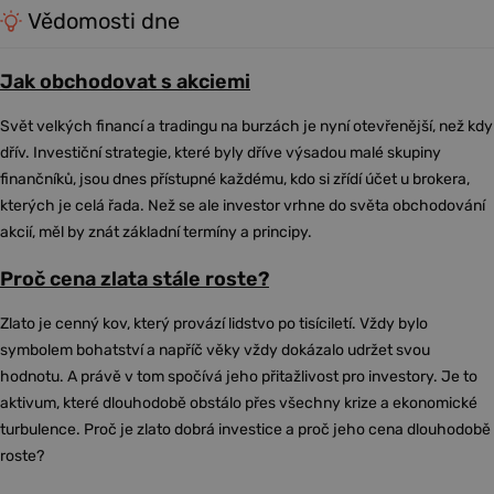
Vědomosti dne
Jak obchodovat s akciemi
Svět velkých financí a tradingu na burzách je nyní otevřenější, než kdy
dřív. Investiční strategie, které byly dříve výsadou malé skupiny
finančníků, jsou dnes přístupné každému, kdo si zřídí účet u brokera,
kterých je celá řada. Než se ale investor vrhne do světa obchodování
akcií, měl by znát základní termíny a principy.
Proč cena zlata stále roste?
Zlato je cenný kov, který provází lidstvo po tisíciletí. Vždy bylo
symbolem bohatství a napříč věky vždy dokázalo udržet svou
hodnotu. A právě v tom spočívá jeho přitažlivost pro investory. Je to
aktivum, které dlouhodobě obstálo přes všechny krize a ekonomické
turbulence. Proč je zlato dobrá investice a proč jeho cena dlouhodobě
roste?