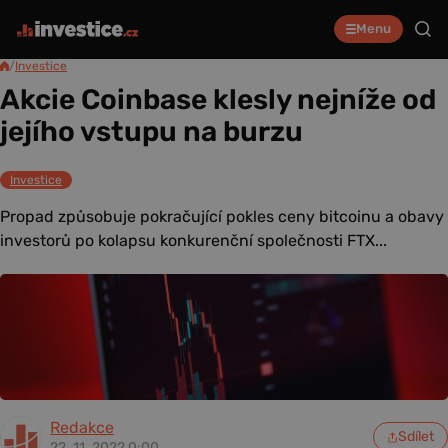
Menu
/
Investice
Akcie Coinbase klesly nejníže od
jejího vstupu na burzu
Investice
Propad způsobuje pokračující pokles ceny bitcoinu a obavy
investorů po kolapsu konkurenční společnosti FTX...
Redakce
Sdílet
22. 11. 2022 0:00