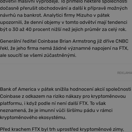
odvětví masivní výprodeje. To přimělo některé společnosti
dočasně přerušit obchodování a další k přípravě možných
návrhů na bankrot. Analytici firmy Mizuho v pátek
upozornili, že denní objemy v tomto odvětví mají tendenci
být o 30 až 40 procent nižší než jejich průměr za celý rok.
Generální ředitel Coinbase Brian Armstrong již dříve CNBC
řekl, že jeho firma nemá žádné významné napojení na FTX,
ale soucítí se všemi zúčastněnými.
REKLAMA
Bank of America v pátek snížila hodnocení akcií společnosti
Coinbase z odkazem na riziko nákazy pro kryptoměnovou
platformu, i když podle ní není další FTX. To však
neznamená, že je imunní vůči širšímu pádu v rámci
kryptoměnového ekosystému.
Před krachem FTX byl trh uprostřed kryptoměnové zimy,