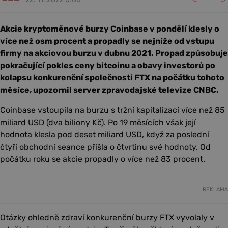
Akcie kryptoměnové burzy Coinbase v pondělí klesly o
více než osm procent a propadly se nejníže od vstupu
firmy na akciovou burzu v dubnu 2021. Propad způsobuje
pokračující pokles ceny bitcoinu a obavy investorů po
kolapsu konkurenční společnosti FTX na počátku tohoto
měsíce, upozornil server zpravodajské televize CNBC.
Coinbase vstoupila na burzu s tržní kapitalizací více než 85
miliard USD (dva biliony Kč). Po 19 měsících však její
hodnota klesla pod deset miliard USD, když za poslední
čtyři obchodní seance přišla o čtvrtinu své hodnoty. Od
počátku roku se akcie propadly o více než 83 procent.
REKLAMA
Otázky ohledně zdraví konkurenční burzy FTX vyvolaly v