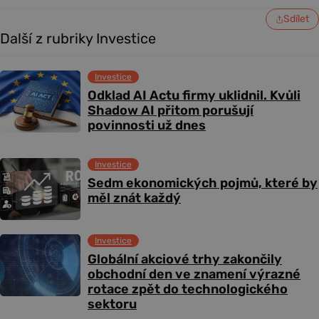
Sdílet
Další z rubriky Investice
Investice
Odklad AI Actu firmy uklidnil. Kvůli
Shadow AI přitom porušují
povinnosti už dnes
Investice
Sedm ekonomických pojmů, které by
měl znát každý
Investice
Globální akciové trhy zakončily
obchodní den ve znamení výrazné
rotace zpět do technologického
sektoru