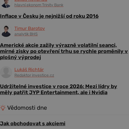
hlavní ekonom Trinity Bank
Inflace v Česku je nejnižší od roku 2016
Timur Barotov
analytik BHS
Americké akcie zažily výrazně volatilní seanci,
mírné zisky po otevření trhu se rychle proměnily v
plošný výprodej
Lukáš Richtár
Redaktor investice.cz
Udržitelné investice v roce 2026: Mezi lídry by
měly patřit JYP Entertainment, ale i Nvidia
Vědomosti dne
Jak obchodovat s akciemi