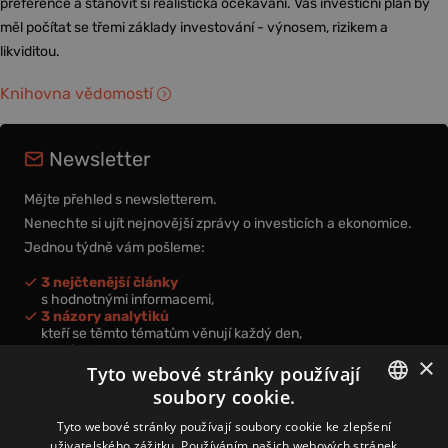
preference a stanovit si realistická očekávání. Váš investiční plán by
měl počítat se třemi základy investování - výnosem, rizikem a
likviditou.
Knihovna vědomostí
Newsletter
Mějte přehled s newsletterem.
Nenechte si ujít nejnovější zprávy o investicích a ekonomice.
Jednou týdně vám pošleme:
3 nejčtenější články
s hodnotnými informacemi,
3 názory analytiků
kteří se těmto tématům věnují každý den,
nová videa a podcasty
×
k prohloubení vašich znalostí.
Tyto webové stránky používají
soubory cookie.
CZECH
Tyto webové stránky používají soubory cookie ke zlepšení
uživatelského zážitku. Používáním našich webových stránek