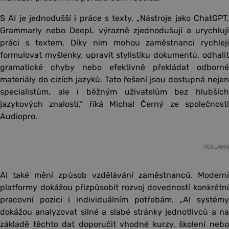
S AI je jednodušší i práce s texty. „Nástroje jako ChatGPT,
Grammarly nebo DeepL výrazně zjednodušují a urychlují
práci s textem. Díky nim mohou zaměstnanci rychleji
formulovat myšlenky, upravit stylistiku dokumentů, odhalit
gramatické chyby nebo efektivně překládat odborné
materiály do cizích jazyků. Tato řešení jsou dostupná nejen
specialistům, ale i běžným uživatelům bez hlubších
jazykových znalostí,“ říká Michal Černý ze společnosti
Audiopro.
REKLAMA
AI také mění způsob vzdělávání zaměstnanců. Moderní
platformy dokážou přizpůsobit rozvoj dovedností konkrétní
pracovní pozici i individuálním potřebám. „AI systémy
dokážou analyzovat silné a slabé stránky jednotlivců a na
základě těchto dat doporučit vhodné kurzy, školení nebo