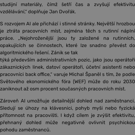
studijní materiály, čímž šetří čas a zvyšují efektivitu
vzdělávání,“ doplňuje Jan Dvořák.
S rozvojem AI ale přichází i stinné stránky. Největší hrozbou
je ztráta pracovních míst, zejména těch s rutinní náplní
práce. „Nejohroženější jsou ty založené na rutinních,
opakujících se činnostech, které lze snadno převést do
algoritmického řešení. Zánik se tak
týká především administrativních pozic, jako jsou operátoři
zákaznických linek, datoví operátoři, účetní asistenti nebo
pracovníci back office,“ varuje Michal Španěl s tím, že podle
Světového ekonomického fóra (WEF) může do roku 2030
zaniknout až osm procent současných pracovních míst.
Zároveň AI umožňuje detailnější dohled nad zaměstnanci.
Sledují se úhozy na klávesnici, pohyb myši nebo fyzická
přítomnost na pracovišti. I když cílem je zvýšit efektivitu,
přehnaný dohled může negativně ovlivnit psychickou
pohodu zaměstnanců.