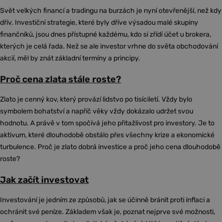
Svět velkých financí a tradingu na burzách je nyní otevřenější, než kdy
dřív. Investiční strategie, které byly dříve výsadou malé skupiny
finančníků, jsou dnes přístupné každému, kdo si zřídí účet u brokera,
kterých je celá řada. Než se ale investor vrhne do světa obchodování
akcií, měl by znát základní termíny a principy.
Proč cena zlata stále roste?
Zlato je cenný kov, který provází lidstvo po tisíciletí. Vždy bylo
symbolem bohatství a napříč věky vždy dokázalo udržet svou
hodnotu. A právě v tom spočívá jeho přitažlivost pro investory. Je to
aktivum, které dlouhodobě obstálo přes všechny krize a ekonomické
turbulence. Proč je zlato dobrá investice a proč jeho cena dlouhodobě
roste?
Jak začít investovat
Investování je jedním ze způsobů, jak se účinně bránit proti inflaci a
ochránit své peníze. Základem však je, poznat nejprve své možnosti,