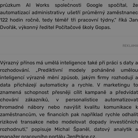
průzkum AI Works společnosti Google spočítal, že
automatizací administrativy ušetří průměrný zaměstnanec
122 hodin ročně, tedy téměř tři pracovní týdny,“ říká Jan
Dvořák, výkonný ředitel Počítačové školy Gopas.
REKLAMA
Výrazný přínos má umělá inteligence také při práci s daty a
rozhodování. „Prediktivní modely poháněné umělou
inteligencí výrazně mění způsob, jakým firmy rozhodují a
data přicházejí automaticky a rychle. V marketingu to
znamená schopnost přesněji cílit kampaně a předvídat
chování zákazníků, v personalistice automatizovat
hromadné nábory nebo navýšit kvalitu komunikace k
zaměstnancům, ve financích pak například rychle odhalit
rizikové transakce nebo modelovat dopady investičních
rozhodnutí,“ popisuje Michal Španěl, datový analytik a
manažer pracovního portálu JenPráce.cz.