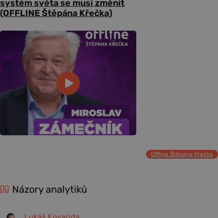
systém světa se musí změnit
(OFFLINE Štěpána Křečka)
Offline Štěpána Křečka
Názory analytiků
Lukáš Kovanda