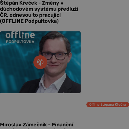
Štěpán Křeček - Změny v
důchodovém systému předluží
ČR, odnesou to pracující
(OFFLINE Podpultovka)
Offline Štěpána Křečka
Miroslav Zámečník - Finanční