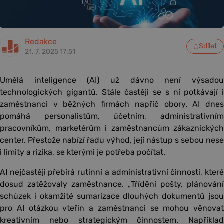
Redakce
Sdílet
21. 7. 2025 17:51
Umělá inteligence (AI) už dávno není výsadou
technologických gigantů. Stále častěji se s ní potkávají i
zaměstnanci v běžných firmách napříč obory. AI dnes
pomáhá personalistům, účetním, administrativním
pracovníkům, marketérům i zaměstnancům zákaznických
center. Přestože nabízí řadu výhod, její nástup s sebou nese
i limity a rizika, se kterými je potřeba počítat.
AI nejčastěji přebírá rutinní a administrativní činnosti, které
dosud zatěžovaly zaměstnance. „Třídění pošty, plánování
schůzek i okamžité sumarizace dlouhých dokumentů jsou
pro AI otázkou vteřin a zaměstnanci se mohou věnovat
kreativním nebo strategickým činnostem. Například