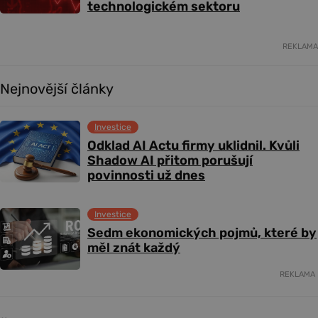
technologickém sektoru
REKLAMA
Nejnovější články
Investice
Odklad AI Actu firmy uklidnil. Kvůli
Shadow AI přitom porušují
povinnosti už dnes
Investice
Sedm ekonomických pojmů, které by
měl znát každý
REKLAMA