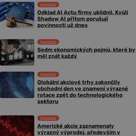
Investice
Odklad AI Actu firmy uklidnil. Kvůli
Shadow AI přitom porušují
povinnosti už dnes
Investice
Sedm ekonomických pojmů, které by
měl znát každý
Investice
Globální akciové trhy zakončily
obchodní den ve znamení výrazné
rotace zpět do technologického
sektoru
Investice
Americké akcie zaznamenaly
výrazný výprodej, především v