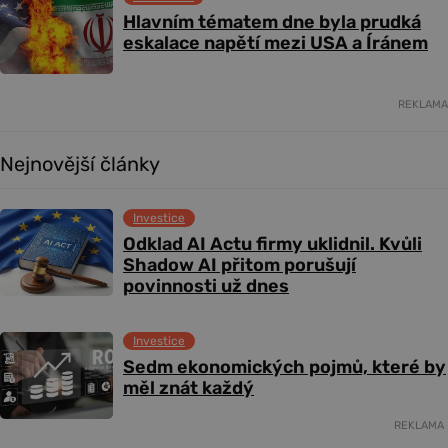
Hlavním tématem dne byla prudká
eskalace napětí mezi USA a Íránem
REKLAMA
Nejnovější články
Investice
Odklad AI Actu firmy uklidnil. Kvůli
Shadow AI přitom porušují
povinnosti už dnes
Investice
Sedm ekonomických pojmů, které by
měl znát každý
REKLAMA