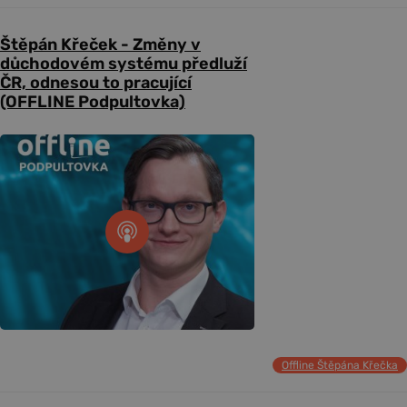
Štěpán Křeček - Změny v
důchodovém systému předluží
ČR, odnesou to pracující
(OFFLINE Podpultovka)
Offline Štěpána Křečka