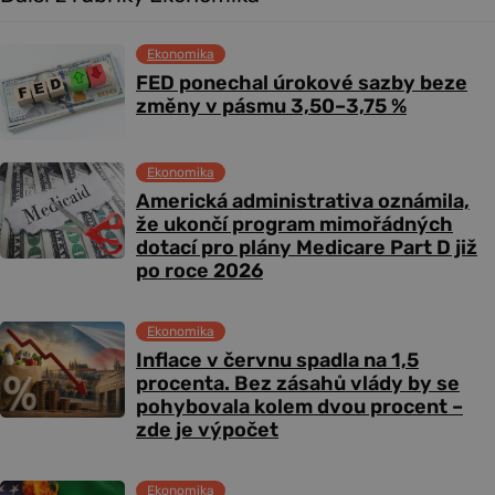
Ekonomika
FED ponechal úrokové sazby beze
změny v pásmu 3,50–3,75 %
Ekonomika
Americká administrativa oznámila,
že ukončí program mimořádných
dotací pro plány Medicare Part D již
po roce 2026
Ekonomika
Inflace v červnu spadla na 1,5
procenta. Bez zásahů vlády by se
pohybovala kolem dvou procent –
zde je výpočet
Ekonomika