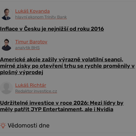
Lukáš Kovanda
hlavní ekonom Trinity Bank
Inflace v Česku je nejnižší od roku 2016
Timur Barotov
analytik BHS
Americké akcie zažily výrazně volatilní seanci,
mírné zisky po otevření trhu se rychle proměnily v
plošný výprodej
Lukáš Richtár
Redaktor investice.cz
Udržitelné investice v roce 2026: Mezi lídry by
měly patřit JYP Entertainment, ale i Nvidia
Vědomosti dne