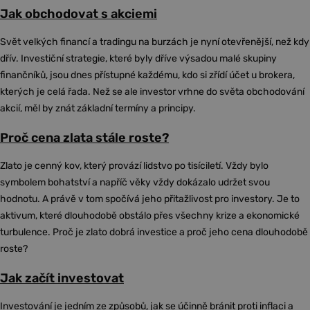
Jak obchodovat s akciemi
Svět velkých financí a tradingu na burzách je nyní otevřenější, než kdy
dřív. Investiční strategie, které byly dříve výsadou malé skupiny
finančníků, jsou dnes přístupné každému, kdo si zřídí účet u brokera,
kterých je celá řada. Než se ale investor vrhne do světa obchodování
akcií, měl by znát základní termíny a principy.
Proč cena zlata stále roste?
Zlato je cenný kov, který provází lidstvo po tisíciletí. Vždy bylo
symbolem bohatství a napříč věky vždy dokázalo udržet svou
hodnotu. A právě v tom spočívá jeho přitažlivost pro investory. Je to
aktivum, které dlouhodobě obstálo přes všechny krize a ekonomické
turbulence. Proč je zlato dobrá investice a proč jeho cena dlouhodobě
roste?
Jak začít investovat
Investování je jedním ze způsobů, jak se účinně bránit proti inflaci a