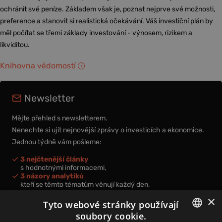
ochránit své peníze. Základem však je, poznat nejprve své možnosti,
preference a stanovit si realistická očekávání. Váš investiční plán by
měl počítat se třemi základy investování - výnosem, rizikem a
likviditou.
Knihovna vědomostí
Newsletter
Mějte přehled s newsletterem.
Nenechte si ujít nejnovější zprávy o investicích a ekonomice.
Jednou týdně vám pošleme:
3 nejčtenější články
s hodnotnými informacemi,
3 názory analytiků
kteří se těmto tématům věnují každý den,
nová videa a podcasty
×
k prohloubení vašich znalostí.
Tyto webové stránky používají
soubory cookie.