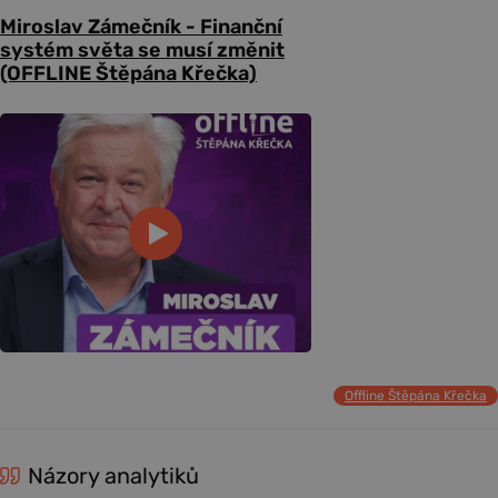
Miroslav Zámečník - Finanční
systém světa se musí změnit
(OFFLINE Štěpána Křečka)
Offline Štěpána Křečka
Názory analytiků