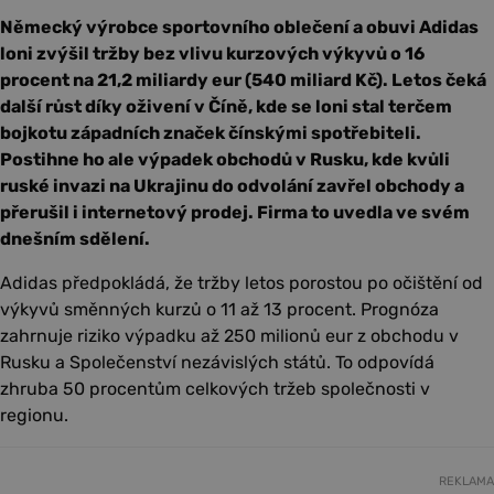
Německý výrobce sportovního oblečení a obuvi Adidas
loni zvýšil tržby bez vlivu kurzových výkyvů o 16
procent na 21,2 miliardy eur (540 miliard Kč). Letos čeká
další růst díky oživení v Číně, kde se loni stal terčem
bojkotu západních značek čínskými spotřebiteli.
Postihne ho ale výpadek obchodů v Rusku, kde kvůli
ruské invazi na Ukrajinu do odvolání zavřel obchody a
přerušil i internetový prodej. Firma to uvedla ve svém
dnešním sdělení.
Adidas předpokládá, že tržby letos porostou po očištění od
výkyvů směnných kurzů o 11 až 13 procent. Prognóza
zahrnuje riziko výpadku až 250 milionů eur z obchodu v
Rusku a Společenství nezávislých států. To odpovídá
zhruba 50 procentům celkových tržeb společnosti v
regionu.
REKLAMA