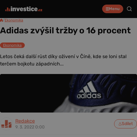
Menu
/
Ekonomika
Adidas zvýšil tržby o 16 procent
Ekonomika
Letos čeká další růst díky oživení v Číně, kde se loni stal
terčem bojkotu západních...
Redakce
Sdílet
9. 3. 2022 0:00