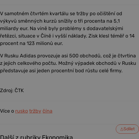
V samotném čtvrtém kvartálu se tržby po očištění od
výkyvů směnných kurzů snížily o tři procenta na 5,1
miliardy eur. Na vině byly problémy s dodavatelskými
řetězci, situace v Číně i vyšší náklady. Zisk klesl téměř o 14
procent na 123 milionů eur.
V Rusku Adidas provozuje asi 500 obchodů, což je čtvrtina
z jejich celkového počtu. Možný výpadek obchodů v Rusku
představuje asi jeden procentní bod růstu celé firmy.
Zdroj: ČTK
Více o
rusko
tržby
čína
Sdílet
Další z rubriky Ekonomika