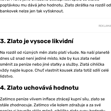
poptávkou mu dává jeho hodnotu. Zlato zkrátka na rozdíl od
bankovek nelze jen tak vytisknout.
REKLAMA
3. Zlato je vysoce likvidní
Na rozdíl od různých měn zlato platí všude. Na naší planetě
dnes už snad není jediné místo, kde by kus zlata nešel
směnit za peníze nebo jiné statky a služby. Zlatá cihlička
vždy najde kupce. Chuť vlastnit kousek zlata totiž sdílí celé
lidstvo.
4. Zlato uchovává hodnotu
Zatímco peníze vlivem inflace ztrácejí kupní sílu, zlato se
stále zhodnocuje. Zatímco vše kolem zdražuje a za své
peníze si koupíte stále méně, cihlička zlata svou hodnotu