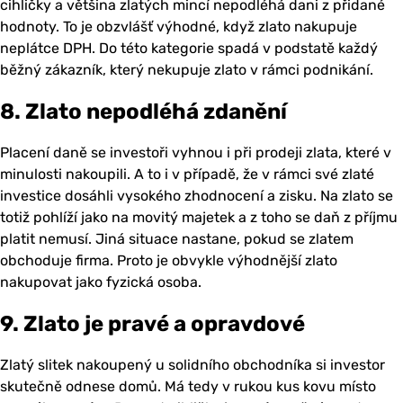
cihličky a většina zlatých mincí nepodléhá dani z přidané
hodnoty. To je obzvlášť výhodné, když zlato nakupuje
neplátce DPH. Do této kategorie spadá v podstatě každý
běžný zákazník, který nekupuje zlato v rámci podnikání.
8. Zlato nepodléhá zdanění
Placení daně se investoři vyhnou i při prodeji zlata, které v
minulosti nakoupili. A to i v případě, že v rámci své zlaté
investice dosáhli vysokého zhodnocení a zisku. Na zlato se
totiž pohlíží jako na movitý majetek a z toho se daň z příjmu
platit nemusí. Jiná situace nastane, pokud se zlatem
obchoduje firma. Proto je obvykle výhodnější zlato
nakupovat jako fyzická osoba.
9. Zlato je pravé a opravdové
Zlatý slitek nakoupený u solidního obchodníka si investor
skutečně odnese domů. Má tedy v rukou kus kovu místo