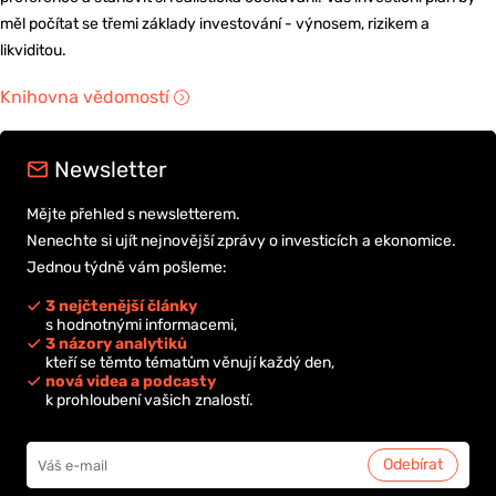
měl počítat se třemi základy investování - výnosem, rizikem a
likviditou.
Knihovna vědomostí
Newsletter
Mějte přehled s newsletterem.
Nenechte si ujít nejnovější zprávy o investicích a ekonomice.
Jednou týdně vám pošleme:
3 nejčtenější články
s hodnotnými informacemi,
3 názory analytiků
kteří se těmto tématům věnují každý den,
nová videa a podcasty
k prohloubení vašich znalostí.