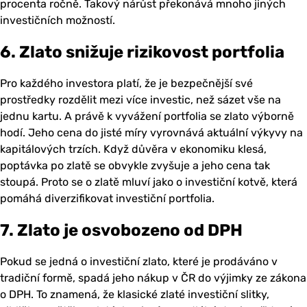
procenta ročně. Takový nárůst překonává mnoho jiných
investičních možností.
6. Zlato snižuje rizikovost portfolia
Pro každého investora platí, že je bezpečnější své
prostředky rozdělit mezi více investic, než sázet vše na
jednu kartu. A právě k vyvážení portfolia se zlato výborně
hodí. Jeho cena do jisté míry vyrovnává aktuální výkyvy na
kapitálových trzích. Když důvěra v ekonomiku klesá,
poptávka po zlatě se obvykle zvyšuje a jeho cena tak
stoupá. Proto se o zlatě mluví jako o investiční kotvě, která
pomáhá diverzifikovat investiční portfolia.
7. Zlato je osvobozeno od DPH
Pokud se jedná o investiční zlato, které je prodáváno v
tradiční formě, spadá jeho nákup v ČR do výjimky ze zákona
o DPH. To znamená, že klasické zlaté investiční slitky,