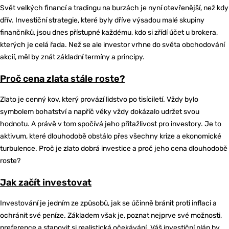
Svět velkých financí a tradingu na burzách je nyní otevřenější, než kdy
dřív. Investiční strategie, které byly dříve výsadou malé skupiny
finančníků, jsou dnes přístupné každému, kdo si zřídí účet u brokera,
kterých je celá řada. Než se ale investor vrhne do světa obchodování
akcií, měl by znát základní termíny a principy.
Proč cena zlata stále roste?
Zlato je cenný kov, který provází lidstvo po tisíciletí. Vždy bylo
symbolem bohatství a napříč věky vždy dokázalo udržet svou
hodnotu. A právě v tom spočívá jeho přitažlivost pro investory. Je to
aktivum, které dlouhodobě obstálo přes všechny krize a ekonomické
turbulence. Proč je zlato dobrá investice a proč jeho cena dlouhodobě
roste?
Jak začít investovat
Investování je jedním ze způsobů, jak se účinně bránit proti inflaci a
ochránit své peníze. Základem však je, poznat nejprve své možnosti,
preference a stanovit si realistická očekávání. Váš investiční plán by