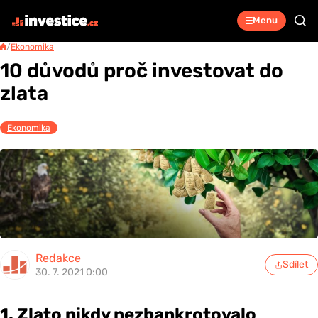
Menu
/
Ekonomika
10 důvodů proč investovat do
zlata
Ekonomika
Redakce
Sdílet
30. 7. 2021 0:00
1. Zlato nikdy nezbankrotovalo