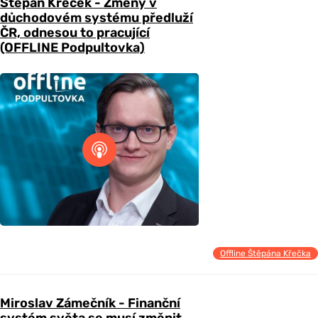
Štěpán Křeček - Změny v
důchodovém systému předluží
ČR, odnesou to pracující
(OFFLINE Podpultovka)
Offline Štěpána Křečka
Miroslav Zámečník - Finanční