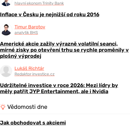
hlavní ekonom Trinity Bank
Inflace v Česku je nejnižší od roku 2016
Timur Barotov
analytik BHS
Americké akcie zažily výrazně volatilní seanci,
mírné zisky po otevření trhu se rychle proměnily v
plošný výprodej
Lukáš Richtár
Redaktor investice.cz
Udržitelné investice v roce 2026: Mezi lídry by
měly patřit JYP Entertainment, ale i Nvidia
Vědomosti dne
Jak obchodovat s akciemi