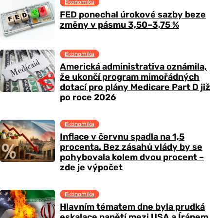
Ekonomika
FED ponechal úrokové sazby beze
změny v pásmu 3,50–3,75 %
Ekonomika
Americká administrativa oznámila,
že ukončí program mimořádných
dotací pro plány Medicare Part D již
po roce 2026
Ekonomika
Inflace v červnu spadla na 1,5
procenta. Bez zásahů vlády by se
pohybovala kolem dvou procent –
zde je výpočet
Ekonomika
Hlavním tématem dne byla prudká
eskalace napětí mezi USA a Íránem