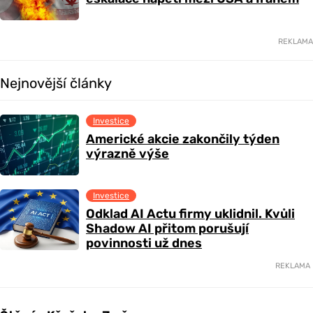
REKLAMA
Nejnovější články
Investice
Americké akcie zakončily týden
výrazně výše
Investice
Odklad AI Actu firmy uklidnil. Kvůli
Shadow AI přitom porušují
povinnosti už dnes
REKLAMA