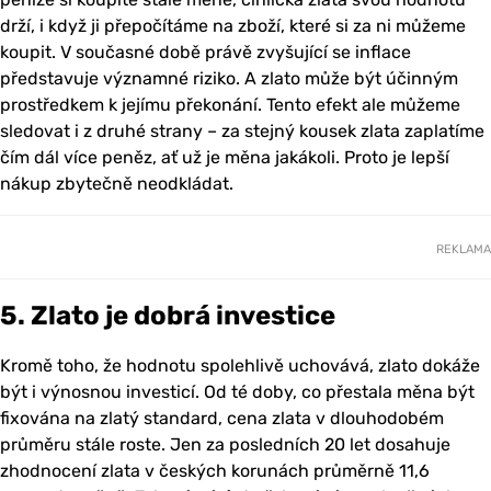
drží, i když ji přepočítáme na zboží, které si za ni můžeme
koupit. V současné době právě zvyšující se inflace
představuje významné riziko. A zlato může být účinným
prostředkem k jejímu překonání. Tento efekt ale můžeme
sledovat i z druhé strany – za stejný kousek zlata zaplatíme
čím dál více peněz, ať už je měna jakákoli. Proto je lepší
nákup zbytečně neodkládat.
REKLAMA
5. Zlato je dobrá investice
Kromě toho, že hodnotu spolehlivě uchovává, zlato dokáže
být i výnosnou investicí. Od té doby, co přestala měna být
fixována na zlatý standard, cena zlata v dlouhodobém
průměru stále roste. Jen za posledních 20 let dosahuje
zhodnocení zlata v českých korunách průměrně 11,6