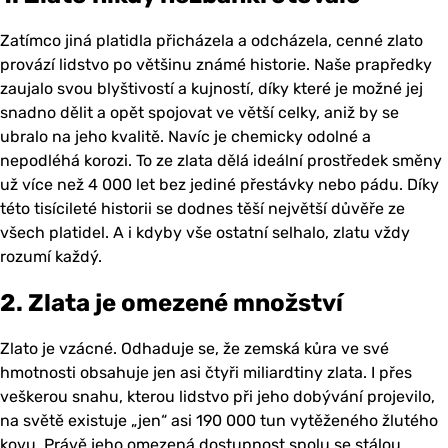
Zatímco jiná platidla přicházela a odcházela, cenné zlato
provází lidstvo po většinu známé historie. Naše prapředky
zaujalo svou blyštivostí a kujností, díky které je možné jej
snadno dělit a opět spojovat ve větší celky, aniž by se
ubralo na jeho kvalitě. Navíc je chemicky odolné a
nepodléhá korozi. To ze zlata dělá ideální prostředek směny
už více než 4 000 let bez jediné přestávky nebo pádu. Díky
této tisícileté historii se dodnes těší největší důvěře ze
všech platidel. A i kdyby vše ostatní selhalo, zlatu vždy
rozumí každý.
2. Zlata je omezené množství
Zlato je vzácné. Odhaduje se, že zemská kůra ve své
hmotnosti obsahuje jen asi čtyři miliardtiny zlata. I přes
veškerou snahu, kterou lidstvo při jeho dobývání projevilo,
na světě existuje „jen“ asi 190 000 tun vytěženého žlutého
kovu. Právě jeho omezená dostupnost spolu se stálou