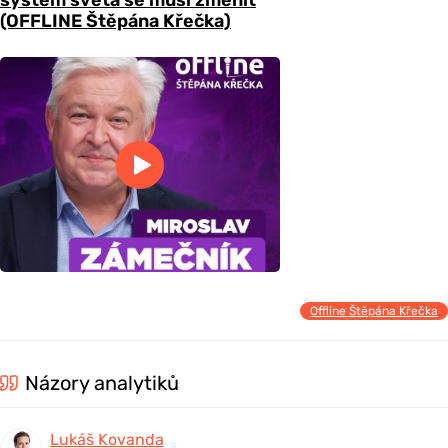
systém světa se musí změnit
(OFFLINE Štěpána Křečka)
Offline Štěpána Křečka
Názory analytiků
Lukáš Kovanda