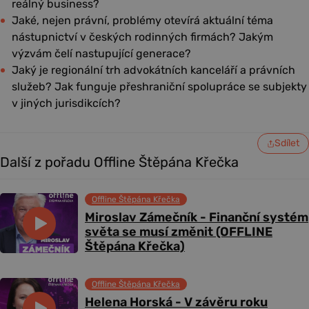
reálný business?
Jaké, nejen právní, problémy otevírá aktuální téma
nástupnictví v českých rodinných firmách? Jakým
výzvám čelí nastupující generace?
Jaký je regionální trh advokátních kanceláří a právních
služeb? Jak funguje přeshraniční spolupráce se subjekty
v jiných jurisdikcích?
Sdílet
Další z pořadu Offline Štěpána Křečka
Offline Štěpána Křečka
Miroslav Zámečník - Finanční systém
světa se musí změnit (OFFLINE
Štěpána Křečka)
Offline Štěpána Křečka
Helena Horská - V závěru roku