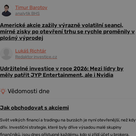
Timur Barotov
analytik BHS
Americké akcie zažily výrazně volatilní seanci,
mírné zisky po otevření trhu se rychle proměnily v
plošný výprodej
Lukáš Richtár
Redaktor investice.cz
Udržitelné investice v roce 2026: Mezi lídry by
měly patřit JYP Entertainment, ale i Nvidia
Vědomosti dne
Jak obchodovat s akciemi
Svět velkých financí a tradingu na burzách je nyní otevřenější, než kdy
dřív. Investiční strategie, které byly dříve výsadou malé skupiny
finančníků, jsou dnes přístupné každému, kdo si zřídí účet u brokera,