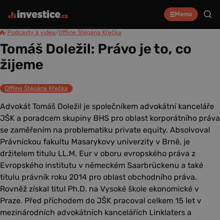
Menu
/
Podcasty a videa
/
Offline Štěpána Křečka
Tomáš Doležil: Právo je to, co
žijeme
Offline Štěpána Křečka
Advokát Tomáš Doležil je společníkem advokátní kanceláře
JŠK a poradcem skupiny BHS pro oblast korporátního práva
se zaměřením na problematiku private equity. Absolvoval
Právnickou fakultu Masarykovy univerzity v Brně, je
držitelem titulu LL.M. Eur v oboru evropského práva z
Evropského institutu v německém Saarbrückenu a také
titulu právník roku 2014 pro oblast obchodního práva.
Rovněž získal titul Ph.D. na Vysoké škole ekonomické v
Praze. Před příchodem do JŠK pracoval celkem 15 let v
mezinárodních advokátních kancelářích Linklaters a