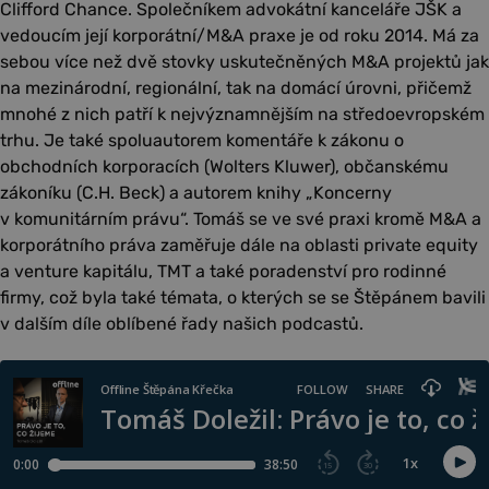
Clifford Chance. Společníkem advokátní kanceláře JŠK a
vedoucím její korporátní/M&A praxe je od roku 2014. Má za
sebou více než dvě stovky uskutečněných M&A projektů jak
na mezinárodní, regionální, tak na domácí úrovni, přičemž
mnohé z nich patří k nejvýznamnějším na středoevropském
trhu. Je také spoluautorem komentáře k zákonu o
obchodních korporacích (Wolters Kluwer), občanskému
zákoníku (C.H. Beck) a autorem knihy „Koncerny
v komunitárním právu“. Tomáš se ve své praxi kromě M&A a
korporátního práva zaměřuje dále na oblasti private equity
a venture kapitálu, TMT a také poradenství pro rodinné
firmy, což byla také témata, o kterých se se Štěpánem bavili
v dalším díle oblíbené řady našich podcastů.