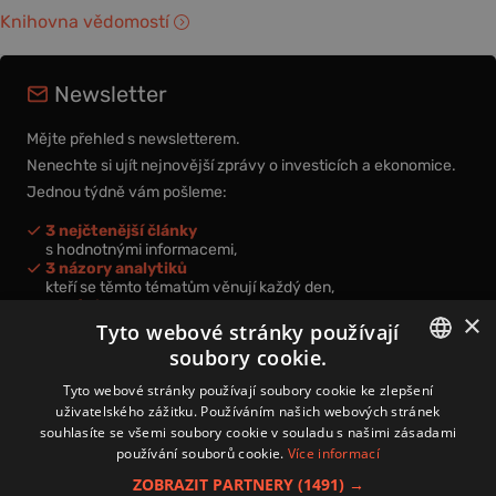
Knihovna vědomostí
Newsletter
Mějte přehled s newsletterem.
Nenechte si ujít nejnovější zprávy o investicích a ekonomice.
Jednou týdně vám pošleme:
3 nejčtenější články
s hodnotnými informacemi,
3 názory analytiků
kteří se těmto tématům věnují každý den,
nová videa a podcasty
×
k prohloubení vašich znalostí.
Tyto webové stránky používají
soubory cookie.
CZECH
Tyto webové stránky používají soubory cookie ke zlepšení
uživatelského zážitku. Používáním našich webových stránek
CZ
souhlasíte se všemi soubory cookie v souladu s našimi zásadami
Přihlášením k newsletteru vyjadřujete svůj souhlas s
podmínkami
používání souborů cookie.
Více informací
zpracování osobních údajů
.
ZOBRAZIT PARTNERY
(1491) →