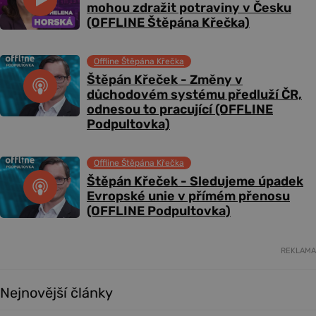
mohou zdražit potraviny v Česku
(OFFLINE Štěpána Křečka)
Offline Štěpána Křečka
Štěpán Křeček - Změny v
důchodovém systému předluží ČR,
odnesou to pracující (OFFLINE
Podpultovka)
Offline Štěpána Křečka
Štěpán Křeček - Sledujeme úpadek
Evropské unie v přímém přenosu
(OFFLINE Podpultovka)
REKLAMA
Nejnovější články