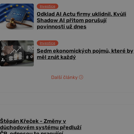
Investice
Odklad AI Actu firmy uklidnil. Kvůli
Shadow AI přitom porušují
povinnosti už dnes
Investice
Sedm ekonomických pojmů, které by
měl znát každý
Další články
Štěpán Křeček - Změny v
důchodovém systému předluží
ČR, odnesou to pracující