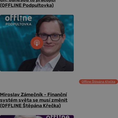
(OFFLINE Podpultovka)
Offline Štěpána Křečka
Miroslav Zámečník - Finanční
systém světa se musí změnit
(OFFLINE Štěpána Křečka)