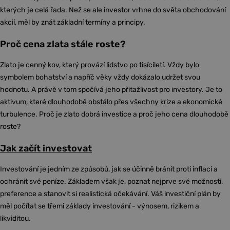
kterých je celá řada. Než se ale investor vrhne do světa obchodování
akcií, měl by znát základní termíny a principy.
Proč cena zlata stále roste?
Zlato je cenný kov, který provází lidstvo po tisíciletí. Vždy bylo
symbolem bohatství a napříč věky vždy dokázalo udržet svou
hodnotu. A právě v tom spočívá jeho přitažlivost pro investory. Je to
aktivum, které dlouhodobě obstálo přes všechny krize a ekonomické
turbulence. Proč je zlato dobrá investice a proč jeho cena dlouhodobě
roste?
Jak začít investovat
Investování je jedním ze způsobů, jak se účinně bránit proti inflaci a
ochránit své peníze. Základem však je, poznat nejprve své možnosti,
preference a stanovit si realistická očekávání. Váš investiční plán by
měl počítat se třemi základy investování - výnosem, rizikem a
likviditou.