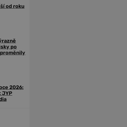
žší od roku
výrazně
zisky po
 proměnily
roce 2026:
t JYP
dia