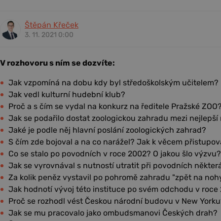
Štěpán Křeček
3. 11. 2021 0:00
V rozhovoru s ním se dozvíte:
Jak vzpomíná na dobu kdy byl středoškolským učitelem?
Jak vedl kulturní hudební klub?
Proč a s čím se vydal na konkurz na ředitele Pražské ZOO
Jak se podařilo dostat zoologickou zahradu mezi nejlepší
Jaké je podle něj hlavní poslání zoologických zahrad?
S čím zde bojoval a na co narážel? Jak k věcem přistupov
Co se stalo po povodních v roce 2002? O jakou šlo výzvu?
Jak se vyrovnával s nutností utratit při povodních někter
Za kolik peněz vystavil po pohromě zahradu "zpět na noh
Jak hodnotí vývoj této instituce po svém odchodu v roce
Proč se rozhodl vést Českou národní budovu v New Yorku
Jak se mu pracovalo jako ombudsmanovi Českých drah?