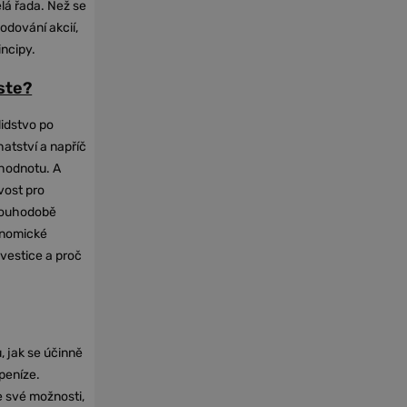
elá řada. Než se
odování akcií,
incipy.
oste?
lidstvo po
hatství a napříč
hodnotu. A
vost pro
dlouhodobě
onomické
nvestice a proč
, jak se účinně
 peníze.
e své možnosti,