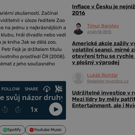
Inflace v Česku je nejni
2016
riérní zkušeností. Začínal
zviditelnil v úloze ředitele Zoo
Timur Barotov
ce na jednu z nejkrásnějších a
analytik BHS
klubu, hrál divadlo nebo vedl
je kniha Jak se dělá zoo,
Americké akcie zažily 
volatilní seanci, mírné 
Petr Fejk je držitelem titulu
otevření trhu se rychle
ivotního prostředí ČR (2008).
v plošný výprodej
ě témat z jeho současného
Lukáš Richtár
Redaktor investice.cz
Udržitelné investice v 
Mezi lídry by měly patři
Entertainment, ale i Nvi
Spotify
Youtube Music