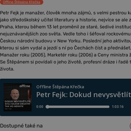
Offline Štěpána Křečka
Petr Fejk je manažer, člověk mnoha zájmů, s velmi pestrou ka
jako středoškolský učitel literatury a historie, nejvíce se ale 
Praha, kterou během 13 let proměnil ze staré, šedivé institu
nejuznávanějších zoo světa. Vedle toho i šéfoval rockovému 
Českou národní budovu v New Yorku. Poslední jeho aktivitou 
kterou si sám vydal a jezdí s ní po Čechách číst a přednášet. 
Manažer roku (2005), Marketér roku (2006) a Ceny ministra ž
Se Štěpánem si povídali o jeho životě, profesní dráze i řad
života.
Dostupné také na