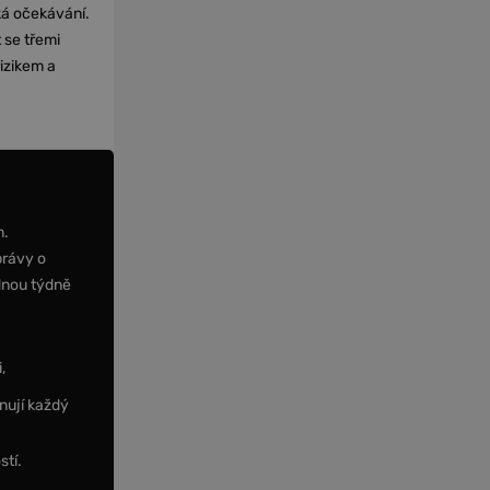
cká očekávání.
 se třemi
izikem a
m.
právy o
dnou týdně
,
nují každý
stí.