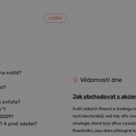
Sdílet
?
 na světě?
Vědomosti dne
al?
Jak obchodovat s akcie
á zvířata?
Svět velkých financí a tradingu 
y"?
nyní otevřenější, než kdy dřív. In
 2009?
strategie, které byly dříve výsa
? A proč odešel?
finančníků, jsou dnes přístupné 