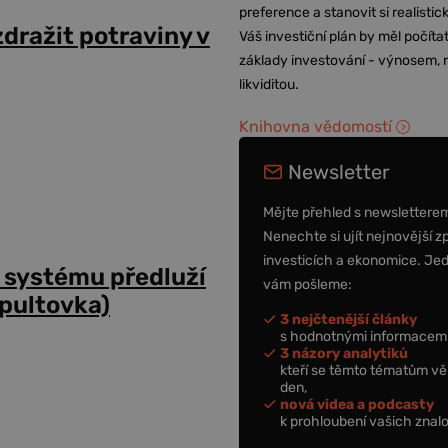
preference a stanovit si realisti
dražit potraviny v
Váš investiční plán by měl počítat
základy investování - výnosem, r
likviditou.
Knihovna vědomostí
Newsletter
Mějte přehled s newslettere
Nenechte si ujít nejnovější z
investicích a ekonomice. Je
 systému předluží
vám pošleme:
dpultovka)
3 nejčtenější články
s hodnotnými informacemi
3 názory analytiků
kteří se těmto tématům vě
den,
nová videa a podcasty
k prohloubení vašich znalo