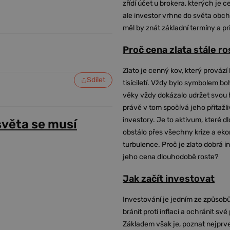
zřídí účet u brokera, kterých je c
ale investor vrhne do světa obch
měl by znát základní termíny a pr
Proč cena zlata stále r
Zlato je cenný kov, který provází 
Sdílet
tisíciletí. Vždy bylo symbolem bo
věky vždy dokázalo udržet svou 
právě v tom spočívá jeho přitažli
investory. Je to aktivum, které 
světa se musí
obstálo přes všechny krize a ek
turbulence. Proč je zlato dobrá i
jeho cena dlouhodobě roste?
Jak začít investovat
Investování je jedním ze způsobů
bránit proti inflaci a ochránit své
Základem však je, poznat nejprv