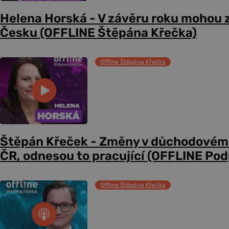
Helena Horská - V závěru roku mohou z
Česku (OFFLINE Štěpána Křečka)
Offline Štěpána Křečka
Štěpán Křeček - Změny v důchodovém
ČR, odnesou to pracující (OFFLINE Po
Offline Štěpána Křečka