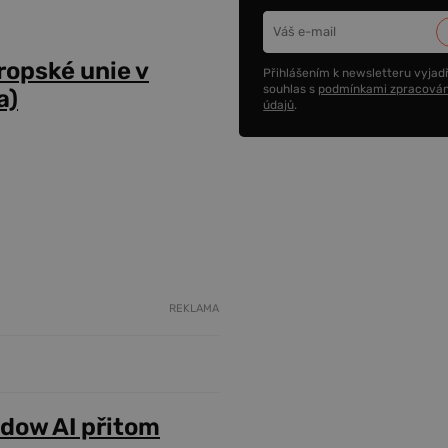
opské unie v
Přihlášením k newsletteru vyjadř
souhlas s
podmínkami zpracován
a)
údajů
.
REKLAMA
adow AI přitom