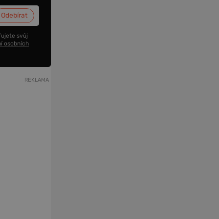
ujete svůj
í osobních
REKLAMA