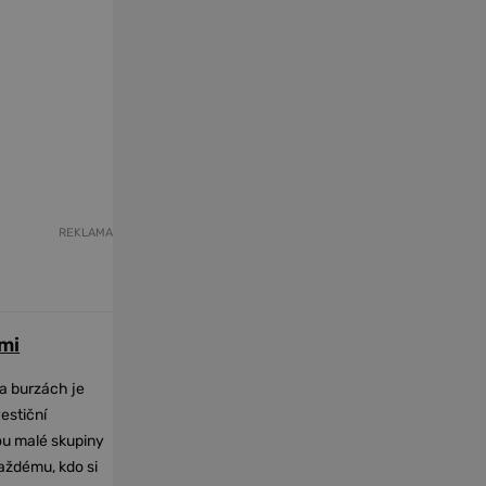
REKLAMA
mi
na burzách je
vestiční
dou malé skupiny
každému, kdo si