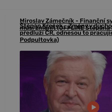
Miroslav Zámečník - Finanční s
Štěpán Křeček - Změny v důch
musí změnit (OFFLINE Štěpána 
předluží ČR, odnesou to pracují
Podpultovka)