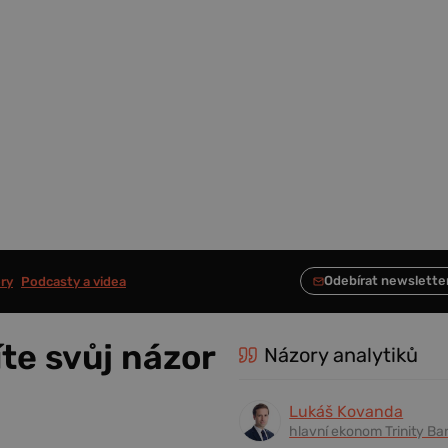
ry
Podcasty a videa
te svůj názor
Názory analytiků
Lukáš Kovanda
hlavní ekonom Trinity Ba