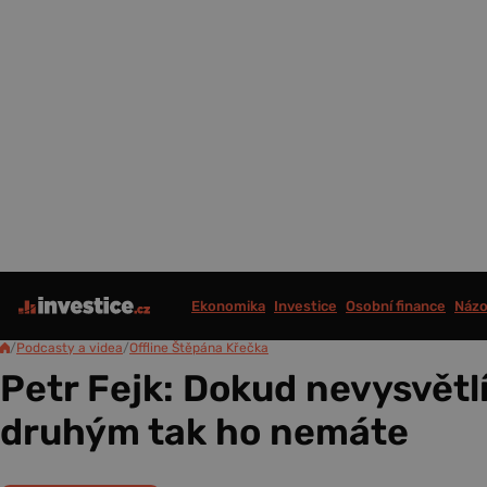
Ekonomika
Investice
Osobní finance
Názo
/
Podcasty a videa
/
Offline Štěpána Křečka
Petr Fejk: Dokud nevysvětlí
druhým tak ho nemáte