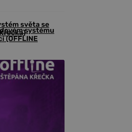
ystém světa se
odovém systému
Křečka)
cí (OFFLINE