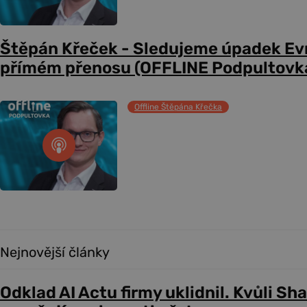
Štěpán Křeček - Sledujeme úpadek Evr
přímém přenosu (OFFLINE Podpultovk
Offline Štěpána Křečka
Nejnovější články
Odklad AI Actu firmy uklidnil. Kvůli Sh