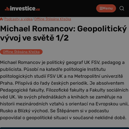
Menu
/
Podcasty a videa
/
Offline Štěpána Křečka
Michael Romancov: Geopolitický
vývoj ve světě 1/2
Offline Štěpána Křečka
Michael Romancov je politický geograf UK FSV, pedagog a
publicista. Působí na katedře politologie Institutu
politologických studií FSV UK a na Metropolitní univerzitě
Praha. Přispívá do řady českých periodik. Je absolventem
Pedagogické fakulty, Filozofické fakulty a Fakulty sociálních
věd UK. Ve svých přednáškách a knihách se zaměřuje na
historii mezinárodních vztahů s orientací na Evropskou unii,
Rusko a Blízký východ. Se Štěpánem si v podcastu
popovídal o geopolitické situaci v současné neklidné době.