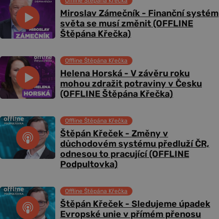
Offline Štěpána Křečka
Miroslav Zámečník - Finanční systém
světa se musí změnit (OFFLINE
Štěpána Křečka)
Offline Štěpána Křečka
Helena Horská - V závěru roku
mohou zdražit potraviny v Česku
(OFFLINE Štěpána Křečka)
Offline Štěpána Křečka
Štěpán Křeček - Změny v
důchodovém systému předluží ČR,
odnesou to pracující (OFFLINE
Podpultovka)
Offline Štěpána Křečka
Štěpán Křeček - Sledujeme úpadek
Evropské unie v přímém přenosu