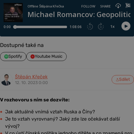
Dostupné také na
Spotify
Youtube Music
Štěpán Křeček
Sdílet
12. 10. 2023 0:00
V rozhovoru s ním se dozvíte:
Jak aktuálně vnímá vztah Ruska a Číny?
Je to vztah vyrovnaný? Jaký zde lze očekávat další
vývoj?
V co ústí čínská politika jednoho dítěte a co znamená pro