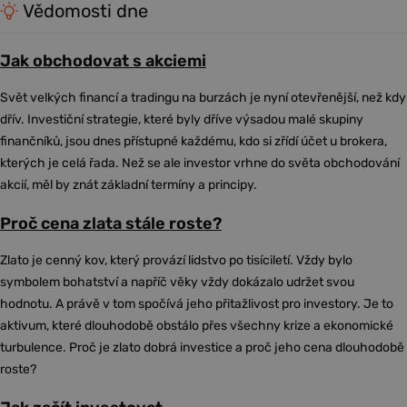
Vědomosti dne
Jak obchodovat s akciemi
Svět velkých financí a tradingu na burzách je nyní otevřenější, než kdy
dřív. Investiční strategie, které byly dříve výsadou malé skupiny
finančníků, jsou dnes přístupné každému, kdo si zřídí účet u brokera,
kterých je celá řada. Než se ale investor vrhne do světa obchodování
akcií, měl by znát základní termíny a principy.
Proč cena zlata stále roste?
Zlato je cenný kov, který provází lidstvo po tisíciletí. Vždy bylo
symbolem bohatství a napříč věky vždy dokázalo udržet svou
hodnotu. A právě v tom spočívá jeho přitažlivost pro investory. Je to
aktivum, které dlouhodobě obstálo přes všechny krize a ekonomické
turbulence. Proč je zlato dobrá investice a proč jeho cena dlouhodobě
roste?