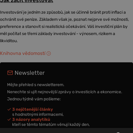
Jak začít investovat
Investování je jedním ze způsobů, jak se účinně bránit proti inflaci a
ochránit své peníze. Základem však je, poznat nejprve své možnosti,
preference a stanovit si realistická očekávání. Váš investiční plán by
měl počítat se třemi základy investování - výnosem, rizikem a
likviditou.
Knihovna vědomostí
Newsletter
Mějte přehled s newsletterem.
Nenechte si ujít nejnovější zprávy o investicích a ekonomice.
Jednou týdně vám pošleme:
3 nejčtenější články
s hodnotnými informacemi,
3 názory analytiků
kteří se těmto tématům věnují každý den,
nová videa a podcasty