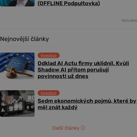
(OFFLINE Podpultovka)
REKLAMA
Nejnovější články
Investice
Odklad AI Actu firmy uklidnil. Kvůli
Shadow AI přitom porušují
povinnosti už dnes
Investice
Sedm ekonomických pojmů, které by
měl znát každý
Další články