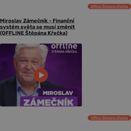
Offline Štěpána Křečka
Miroslav Zámečník - Finanční
systém světa se musí změnit
(OFFLINE Štěpána Křečka)
Offline Štěpána Křečka