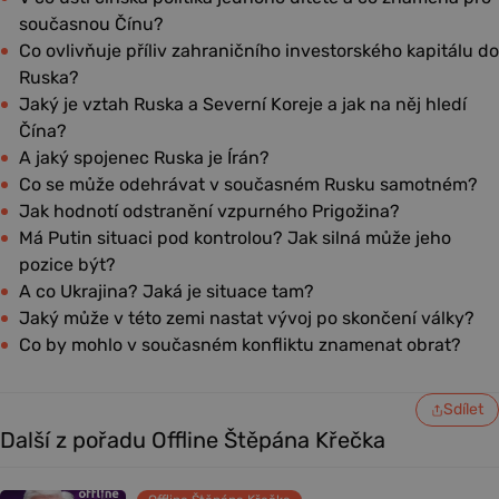
současnou Čínu?
Co ovlivňuje příliv zahraničního investorského kapitálu do
Ruska?
Jaký je vztah Ruska a Severní Koreje a jak na něj hledí
Čína?
A jaký spojenec Ruska je Írán?
Co se může odehrávat v současném Rusku samotném?
Jak hodnotí odstranění vzpurného Prigožina?
Má Putin situaci pod kontrolou? Jak silná může jeho
pozice být?
A co Ukrajina? Jaká je situace tam?
Jaký může v této zemi nastat vývoj po skončení války?
Co by mohlo v současném konfliktu znamenat obrat?
Sdílet
Další z pořadu Offline Štěpána Křečka