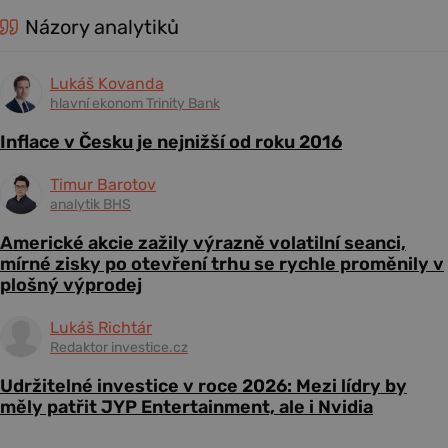
Názory analytiků
Lukáš Kovanda
hlavní ekonom Trinity Bank
Inflace v Česku je nejnižší od roku 2016
Timur Barotov
analytik BHS
Americké akcie zažily výrazně volatilní seanci,
mírné zisky po otevření trhu se rychle proměnily v
plošný výprodej
Lukáš Richtár
Redaktor investice.cz
Udržitelné investice v roce 2026: Mezi lídry by
měly patřit JYP Entertainment, ale i Nvidia