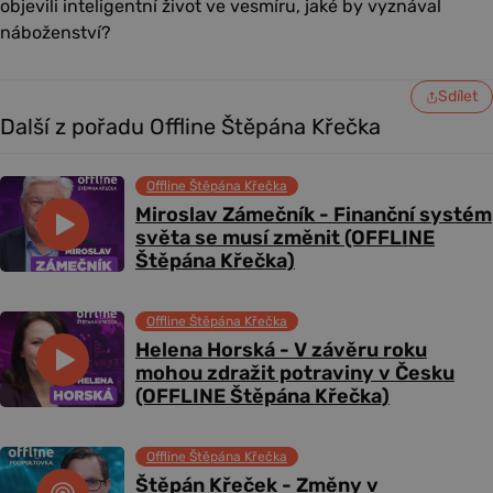
objevili inteligentní život ve vesmíru, jaké by vyznával
náboženství?
Sdílet
Další z pořadu Offline Štěpána Křečka
Offline Štěpána Křečka
Miroslav Zámečník - Finanční systém
světa se musí změnit (OFFLINE
Štěpána Křečka)
Offline Štěpána Křečka
Helena Horská - V závěru roku
mohou zdražit potraviny v Česku
(OFFLINE Štěpána Křečka)
Offline Štěpána Křečka
Štěpán Křeček - Změny v