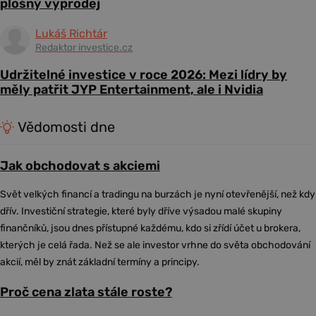
plošný výprodej
Lukáš Richtár
Redaktor investice.cz
Udržitelné investice v roce 2026: Mezi lídry by
měly patřit JYP Entertainment, ale i Nvidia
Vědomosti dne
Jak obchodovat s akciemi
Svět velkých financí a tradingu na burzách je nyní otevřenější, než kdy
dřív. Investiční strategie, které byly dříve výsadou malé skupiny
finančníků, jsou dnes přístupné každému, kdo si zřídí účet u brokera,
kterých je celá řada. Než se ale investor vrhne do světa obchodování
akcií, měl by znát základní termíny a principy.
Proč cena zlata stále roste?