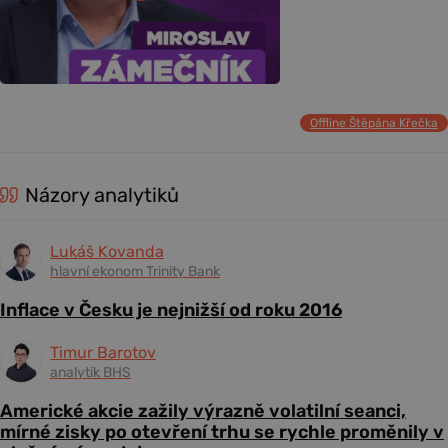
Offline Štěpána Křečka
Názory analytiků
Lukáš Kovanda
hlavní ekonom Trinity Bank
Inflace v Česku je nejnižší od roku 2016
Timur Barotov
analytik BHS
Americké akcie zažily výrazně volatilní seanci,
mírné zisky po otevření trhu se rychle proměnily v