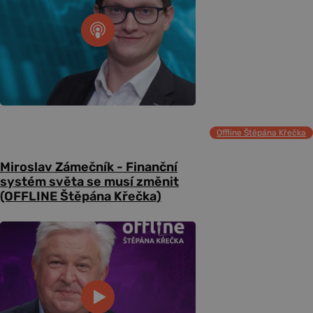
Offline Štěpána Křečka
Miroslav Zámečník - Finanční
systém světa se musí změnit
(OFFLINE Štěpána Křečka)