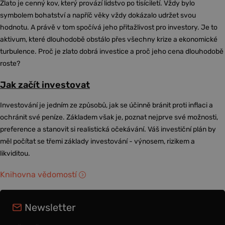
Zlato je cenný kov, který provází lidstvo po tisíciletí. Vždy bylo
symbolem bohatství a napříč věky vždy dokázalo udržet svou
hodnotu. A právě v tom spočívá jeho přitažlivost pro investory. Je to
aktivum, které dlouhodobě obstálo přes všechny krize a ekonomické
turbulence. Proč je zlato dobrá investice a proč jeho cena dlouhodobě
roste?
Jak začít investovat
Investování je jedním ze způsobů, jak se účinně bránit proti inflaci a
ochránit své peníze. Základem však je, poznat nejprve své možnosti,
preference a stanovit si realistická očekávání. Váš investiční plán by
měl počítat se třemi základy investování - výnosem, rizikem a
likviditou.
Knihovna vědomostí
Newsletter