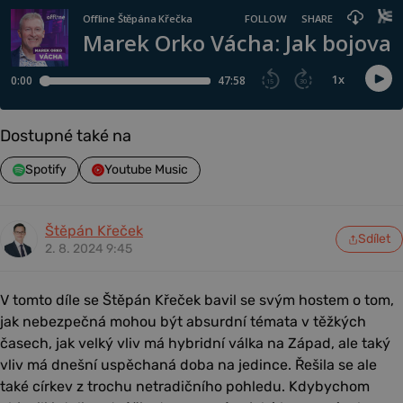
Dostupné také na
Spotify
Youtube Music
Štěpán Křeček
Sdílet
2. 8. 2024 9:45
V tomto díle se Štěpán Křeček bavil se svým hostem o tom,
jak nebezpečná mohou být absurdní témata v těžkých
časech, jak velký vliv má hybridní válka na Západ, ale taký
vliv má dnešní uspěchaná doba na jedince. Řešila se ale
také církev z trochu netradičního pohledu. Kdybychom