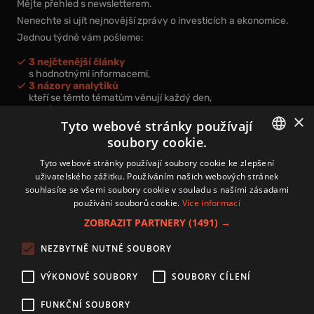
Mějte přehled s newsletterem.
Nenechte si ujít nejnovější zprávy o investicích a ekonomice.
Jednou týdně vám pošleme:
3 nejčtenější články
s hodnotnými informacemi,
3 názory analytiků
kteří se těmto tématům věnují každý den,
nová videa a podcasty
×
k prohloubení vašich znalostí.
Tyto webové stránky používají
soubory cookie.
CZECH
Tyto webové stránky používají soubory cookie ke zlepšení
uživatelského zážitku. Používáním našich webových stránek
CZ
souhlasíte se všemi soubory cookie v souladu s našimi zásadami
Přihlášením k newsletteru vyjadřujete svůj souhlas s
podmínkami
používání souborů cookie.
Více informací
zpracování osobních údajů
.
ZOBRAZIT PARTNERY
(1491) →
Kontakt
NEZBYTNĚ NUTNÉ SOUBORY
Zásady používání souborů cookies
Zpracování osobních údajů
VÝKONOVÉ SOUBORY
SOUBORY CÍLENÍ
Autoři
Nastavení cookies
FUNKČNÍ SOUBORY