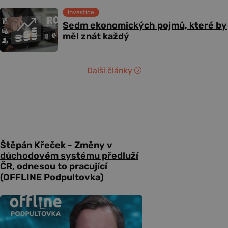
Investice
Sedm ekonomických pojmů, které by
měl znát každý
Další články
Štěpán Křeček - Změny v
důchodovém systému předluží
ČR, odnesou to pracující
(OFFLINE Podpultovka)