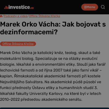
Menu
/
Podcasty a videa
/
Offline Štěpána Křečka
Marek Orko Vácha: Jak bojovat s
dezinformacemi?
Offline Štěpána Křečka
Marek Orko Vácha je katolický kněz, teolog, skaut a také
molekulární biolog. Specializuje se na otázky evoluční
biologie, lékařské a environmentální etiky. Slouží jako farář
lechovické farnosti a od října 2007 také jako farní vikář –
kaplan, Římskokatolické akademické farnosti při kostele
Nejsvětějšího Salvátora. Na akademické půdě působí ve
funkci přednosty Ústavu etiky a humanitních studií 3.
lékařské fakulty Univerzity Karlovy, na které byl v letech
2010–2022 předsedou akademického senátu.