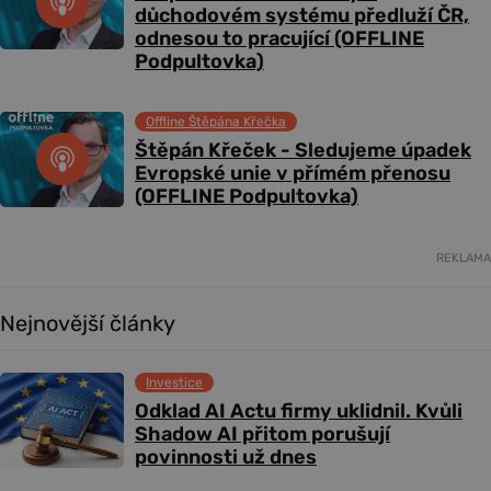
důchodovém systému předluží ČR,
odnesou to pracující (OFFLINE
Podpultovka)
Offline Štěpána Křečka
Štěpán Křeček - Sledujeme úpadek
Evropské unie v přímém přenosu
(OFFLINE Podpultovka)
REKLAMA
Nejnovější články
Investice
Odklad AI Actu firmy uklidnil. Kvůli
Shadow AI přitom porušují
povinnosti už dnes