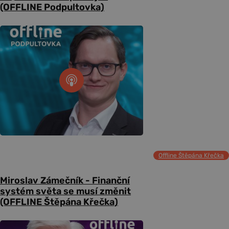
(OFFLINE Podpultovka)
Offline Štěpána Křečka
Miroslav Zámečník - Finanční
systém světa se musí změnit
(OFFLINE Štěpána Křečka)