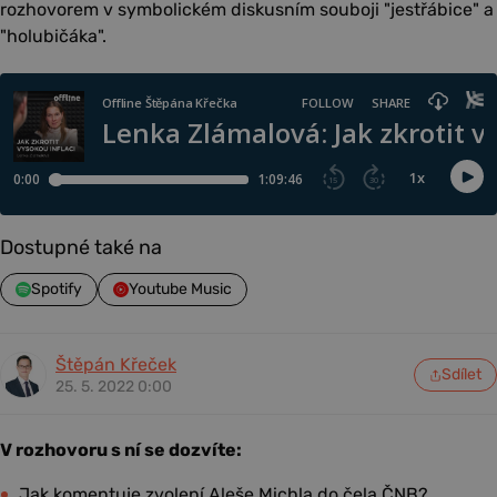
rozhovorem v symbolickém diskusním souboji "jestřábice" a
"holubičáka".
Dostupné také na
Spotify
Youtube Music
Štěpán Křeček
Sdílet
25. 5. 2022 0:00
V rozhovoru s ní se dozvíte:
Jak komentuje zvolení Aleše Michla do čela ČNB?