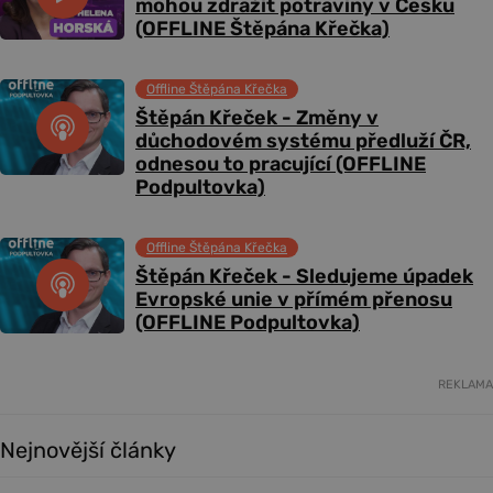
mohou zdražit potraviny v Česku
(OFFLINE Štěpána Křečka)
Offline Štěpána Křečka
Štěpán Křeček - Změny v
důchodovém systému předluží ČR,
odnesou to pracující (OFFLINE
Podpultovka)
Offline Štěpána Křečka
Štěpán Křeček - Sledujeme úpadek
Evropské unie v přímém přenosu
(OFFLINE Podpultovka)
REKLAMA
Nejnovější články