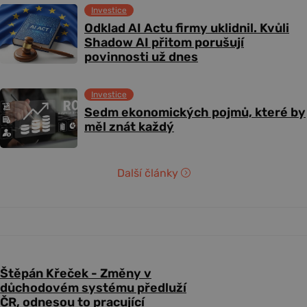
Investice
Odklad AI Actu firmy uklidnil. Kvůli
Shadow AI přitom porušují
povinnosti už dnes
Investice
Sedm ekonomických pojmů, které by
měl znát každý
Další články
Štěpán Křeček - Změny v
důchodovém systému předluží
ČR, odnesou to pracující