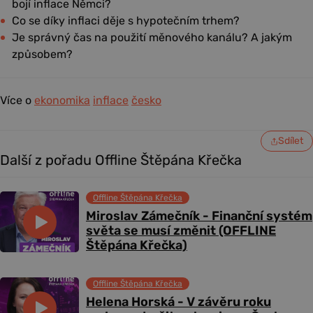
bojí inflace Němci?
Co se díky inflaci děje s hypotečním trhem?
Je správný čas na použití měnového kanálu? A jakým
způsobem?
Více o
ekonomika
inflace
česko
Sdílet
Další z pořadu Offline Štěpána Křečka
Offline Štěpána Křečka
Miroslav Zámečník - Finanční systém
světa se musí změnit (OFFLINE
Štěpána Křečka)
Offline Štěpána Křečka
Helena Horská - V závěru roku