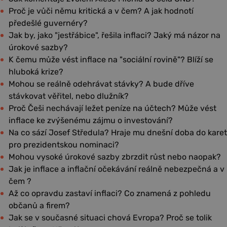
Proč je vůči němu kritická a v čem? A jak hodnotí
předešlé guvernéry?
Jak by, jako "jestřábice", řešila inflaci? Jaký má názor na
úrokové sazby?
K čemu může vést inflace na "sociální rovině"? Blíží se
hluboká krize?
Mohou se reálně odehrávat stávky? A bude dříve
stávkovat věřitel, nebo dlužník?
Proč Češi nechávají ležet peníze na účtech? Může vést
inflace ke zvýšenému zájmu o investování?
Na co sází Josef Středula? Hraje mu dnešní doba do karet
pro prezidentskou nominaci?
Mohou vysoké úrokové sazby zbrzdit růst nebo naopak?
Jak je inflace a inflační očekávání reálně nebezpečná a v
čem ?
Až co opravdu zastaví inflaci? Co znamená z pohledu
občanů a firem?
Jak se v současné situaci chová Evropa? Proč se tolik