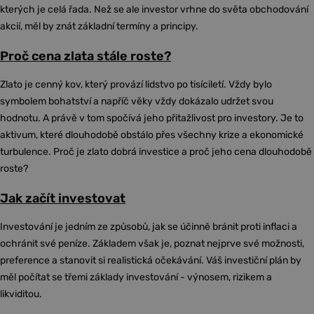
kterých je celá řada. Než se ale investor vrhne do světa obchodování
akcií, měl by znát základní termíny a principy.
Proč cena zlata stále roste?
Zlato je cenný kov, který provází lidstvo po tisíciletí. Vždy bylo
symbolem bohatství a napříč věky vždy dokázalo udržet svou
hodnotu. A právě v tom spočívá jeho přitažlivost pro investory. Je to
aktivum, které dlouhodobě obstálo přes všechny krize a ekonomické
turbulence. Proč je zlato dobrá investice a proč jeho cena dlouhodobě
roste?
Jak začít investovat
Investování je jedním ze způsobů, jak se účinně bránit proti inflaci a
ochránit své peníze. Základem však je, poznat nejprve své možnosti,
preference a stanovit si realistická očekávání. Váš investiční plán by
měl počítat se třemi základy investování - výnosem, rizikem a
likviditou.