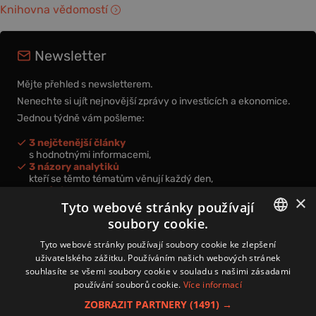
Knihovna vědomostí
Newsletter
Mějte přehled s newsletterem.
Nenechte si ujít nejnovější zprávy o investicích a ekonomice.
Jednou týdně vám pošleme:
3 nejčtenější články
s hodnotnými informacemi,
3 názory analytiků
kteří se těmto tématům věnují každý den,
nová videa a podcasty
×
k prohloubení vašich znalostí.
Tyto webové stránky používají
soubory cookie.
CZECH
Tyto webové stránky používají soubory cookie ke zlepšení
uživatelského zážitku. Používáním našich webových stránek
CZ
souhlasíte se všemi soubory cookie v souladu s našimi zásadami
Přihlášením k newsletteru vyjadřujete svůj souhlas s
podmínkami
používání souborů cookie.
Více informací
zpracování osobních údajů
.
ZOBRAZIT PARTNERY
(1491) →
Kontakt