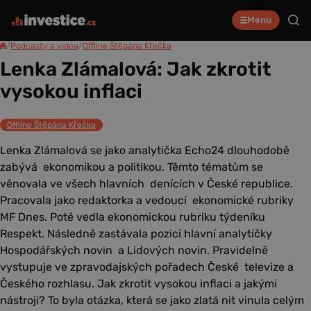
Menu
/
Podcasty a videa
/
Offline Štěpána Křečka
Lenka Zlámalová: Jak zkrotit
vysokou inflaci
Offline Štěpána Křečka
Lenka Zlámalová se jako analytička Echo24 dlouhodobě
zabývá ekonomikou a politikou. Těmto tématům se
věnovala ve všech hlavních denících v České republice.
Pracovala jako redaktorka a vedoucí ekonomické rubriky
MF Dnes. Poté vedla ekonomickou rubriku týdeníku
Respekt. Následně zastávala pozici hlavní analytičky
Hospodářských novin a Lidových novin. Pravidelně
vystupuje ve zpravodajských pořadech České televize a
Českého rozhlasu. Jak zkrotit vysokou inflaci a jakými
nástroji? To byla otázka, která se jako zlatá nit vinula celým