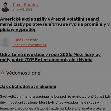
Timur Barotov
analytik BHS
Americké akcie zažily výrazně volatilní seanci,
mírné zisky po otevření trhu se rychle proměnily v
plošný výprodej
Lukáš Richtár
Redaktor investice.cz
Udržitelné investice v roce 2026: Mezi lídry by
měly patřit JYP Entertainment, ale i Nvidia
Vědomosti dne
Jak obchodovat s akciemi
Svět velkých financí a tradingu na burzách je nyní otevřenější, než kdy
dřív. Investiční strategie, které byly dříve výsadou malé skupiny
finančníků, jsou dnes přístupné každému, kdo si zřídí účet u brokera,