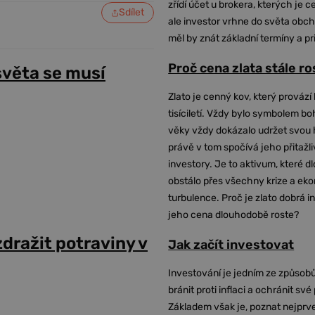
zřídí účet u brokera, kterých je c
Sdílet
ale investor vrhne do světa obch
měl by znát základní termíny a pr
Proč cena zlata stále r
světa se musí
Zlato je cenný kov, který provází 
tisíciletí. Vždy bylo symbolem bo
věky vždy dokázalo udržet svou 
právě v tom spočívá jeho přitažli
investory. Je to aktivum, které 
obstálo přes všechny krize a ek
turbulence. Proč je zlato dobrá i
jeho cena dlouhodobě roste?
dražit potraviny v
Jak začít investovat
Investování je jedním ze způsobů
bránit proti inflaci a ochránit své
Základem však je, poznat nejprv