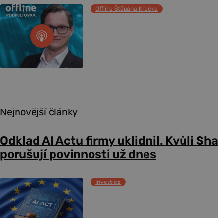
Offline Štěpána Křečka
Nejnovější články
Odklad AI Actu firmy uklidnil. Kvůli Sh
porušují povinnosti už dnes
Investice