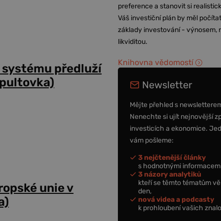
preference a stanovit si realisti
Váš investiční plán by měl počítat
základy investování - výnosem, r
likviditou.
Knihovna vědomostí
 systému předluží
dpultovka)
Newsletter
Mějte přehled s newslettere
Nenechte si ujít nejnovější z
investicích a ekonomice. Je
vám pošleme:
3 nejčtenější články
s hodnotnými informacemi
3 názory analytiků
kteří se těmto tématům vě
opské unie v
den,
a)
nová videa a podcasty
k prohloubení vašich znalo