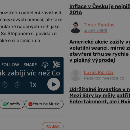
Inflace v Česku je nejni
2016
 mužského oddělení závislostí
 návykových nemocí, ale také
Timur Barotov
opulárně naučných knih jako
analytik BHS
. Se Štěpánem si povídali o
aké o síle smíchu a
Americké akcie zažily 
volatilní seanci, mírné 
otevření trhu se rychle
v plošný výprodej
Lukáš Richtár
Redaktor investice.cz
Udržitelné investice v 
Mezi lídry by měly patři
Entertainment, ale i Nvi
Spotify
Youtube Music
Sdílet