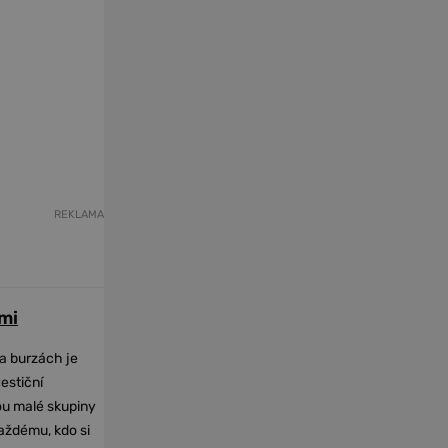
REKLAMA
mi
na burzách je
vestiční
dou malé skupiny
každému, kdo si