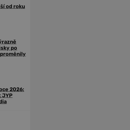
žší od roku
výrazně
zisky po
 proměnily
roce 2026:
t JYP
dia