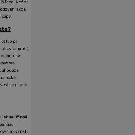
elá řada. Než se
odování akcií,
incipy.
oste?
lidstvo po
hatství a napříč
hodnotu. A
vost pro
dlouhodobě
onomické
nvestice a proč
, jak se účinně
 peníze.
e své možnosti,