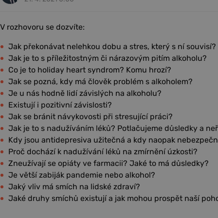
V rozhovoru se dozvíte:
Jak překonávat nelehkou dobu a stres, který s ní souvisí?
Jak je to s příležitostným či nárazovým pitím alkoholu?
Co je to holiday heart syndrom? Komu hrozí?
Jak se pozná, kdy má člověk problém s alkoholem?
Je u nás hodně lidí závislých na alkoholu?
Existují i pozitivní závislosti?
Jak se bránit návykovosti při stresující práci?
Jak je to s nadužíváním léků? Potlačujeme důsledky a ne
Kdy jsou antidepresiva užitečná a kdy naopak nebezpeč
Proč dochází k nadužívání léků na zmírnění úzkosti?
Zneužívají se opiáty ve farmacii? Jaké to má důsledky?
Je větší zabiják pandemie nebo alkohol?
Jaký vliv má smích na lidské zdraví?
Jaké druhy smíchů existují a jak mohou prospět naší po