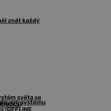
ěl znát každý
ystém světa se
odovém systému
Křečka)
cí (OFFLINE