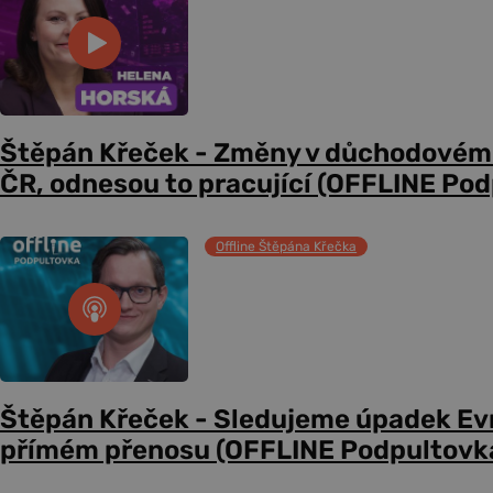
Štěpán Křeček - Změny v důchodovém
ČR, odnesou to pracující (OFFLINE Po
Offline Štěpána Křečka
Štěpán Křeček - Sledujeme úpadek Evr
přímém přenosu (OFFLINE Podpultovk