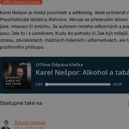
Offline Štěpána Křečka
Karel Nešpor je český psychiatr a adiktolog. Vede primariát
Psychiatrické léčebny Bohnice. Věnuje se především léčení
józe, relaxaci či smíchu. Je autorem mnoha odborných a p
jsou: Jde to i s úsměvem, Kudy do pohody či Jak být milejší
stresu, závislostech, možných řešeních i alternativách, ale t
pozitivního přístupu.
Dostupné také na
Štěpán Křeček
21. 4. 2021 0:00