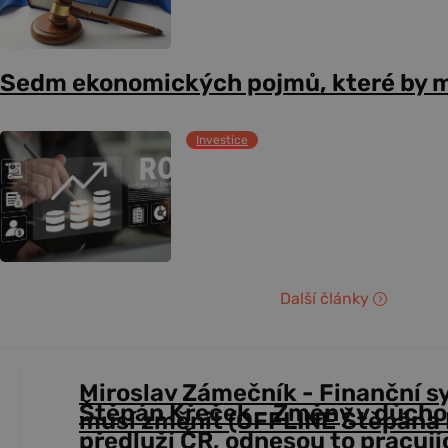
Sedm ekonomických pojmů, které by m
Investice
Další články
Miroslav Zámečník - Finanční s
Štěpán Křeček - Změny v důch
musí změnit (OFFLINE Štěpána 
předluží ČR, odnesou to pracují