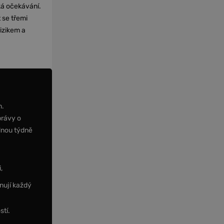
cká očekávání.
 se třemi
izikem a
m.
právy o
dnou týdně
,
nují každý
stí.