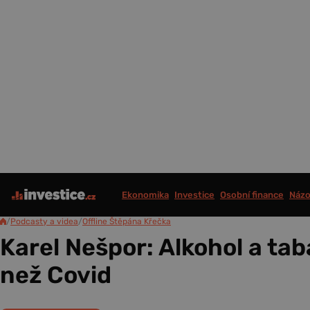
Ekonomika
Investice
Osobní finance
Názo
/
Podcasty a videa
/
Offline Štěpána Křečka
Karel Nešpor: Alkohol a tabá
než Covid