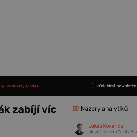
ry
Podcasty a videa
k zabíjí víc
Názory analytiků
Lukáš Kovanda
hlavní ekonom Trinity Ba