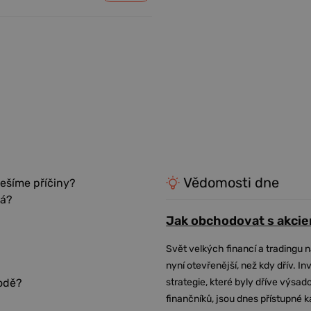
Vědomosti dne
řešíme příčiny?
ná?
Jak obchodovat s akcie
Svět velkých financí a tradingu 
nyní otevřenější, než kdy dřív. In
strategie, které byly dříve výsa
hodě?
finančníků, jsou dnes přístupné 