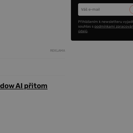
Přihlášením k newsletteru vyjadř
souhlas s
podmínkami zpracován
údajů
.
REKLAMA
adow AI přitom