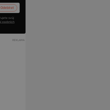
ujete svůj
í osobních
REKLAMA