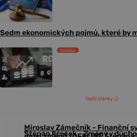
Sedm ekonomických pojmů, které by m
Investice
Další články
Miroslav Zámečník - Finanční s
Štěpán Křeček - Změny v důch
musí změnit (OFFLINE Štěpána 