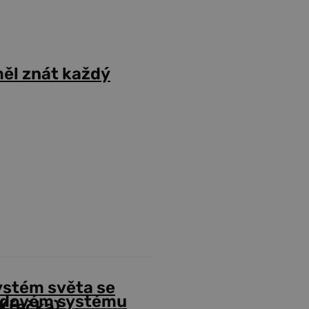
ěl znát každý
ystém světa se
odovém systému
Křečka)