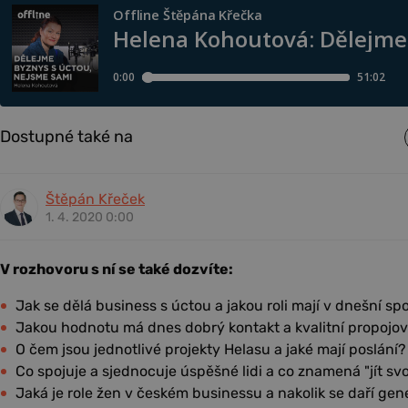
Dostupné také na
Štěpán Křeček
1. 4. 2020 0:00
V rozhovoru s ní se také dozvíte:
Jak se dělá business s úctou a jakou roli mají v dnešní s
Jakou hodnotu má dnes dobrý kontakt a kvalitní propojo
O čem jsou jednotlivé projekty Helasu a jaké mají poslání?
Co spojuje a sjednocuje úspěšné lidi a co znamená "jít sv
Jaká je role žen v českém businessu a nakolik se daří g