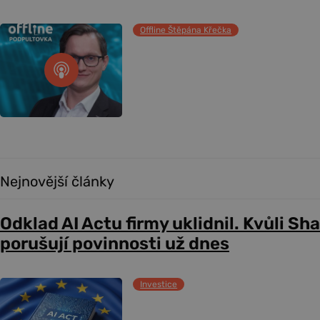
Offline Štěpána Křečka
Nejnovější články
Odklad AI Actu firmy uklidnil. Kvůli Sh
porušují povinnosti už dnes
Investice