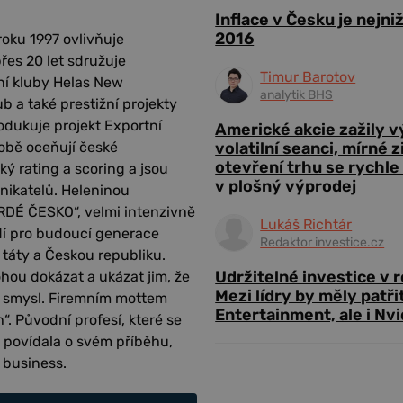
Inflace v Česku je nejni
2016
roku 1997 ovlivňuje
řes 20 let sdružuje
Timur Barotov
ní kluby Helas New
analytik BHS
 a také prestižní projekty
dukuje projekt Exportní
Americké akcie zažily 
volatilní seanci, mírné 
obě oceňují české
otevření trhu se rychle
ký rating a scoring a jsou
v plošný výprodej
nikatelů. Heleninou
RDÉ ČESKO“, velmi intenzivně
Lukáš Richtár
dí pro budoucí generace
Redaktor investice.cz
 táty a Českou republiku.
Udržitelné investice v 
hou dokázat a ukázat jim, že
Mezi lídry by měly patři
má smysl. Firemním mottem
Entertainment, ale i Nvi
. Původní profesí, které se
 povídala o svém příběhu,
ý business.