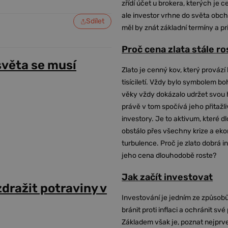
zřídí účet u brokera, kterých je c
ale investor vrhne do světa obch
Sdílet
měl by znát základní termíny a pr
Proč cena zlata stále r
světa se musí
Zlato je cenný kov, který provází 
tisíciletí. Vždy bylo symbolem bo
věky vždy dokázalo udržet svou 
právě v tom spočívá jeho přitažli
investory. Je to aktivum, které 
obstálo přes všechny krize a ek
turbulence. Proč je zlato dobrá i
jeho cena dlouhodobě roste?
Jak začít investovat
dražit potraviny v
Investování je jedním ze způsobů
bránit proti inflaci a ochránit své
Základem však je, poznat nejprv