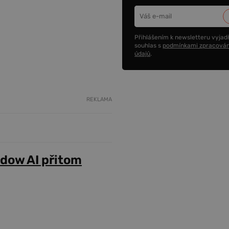
Přihlášením k newsletteru vyjadř
souhlas s
podmínkami zpracován
údajů
.
REKLAMA
adow AI přitom