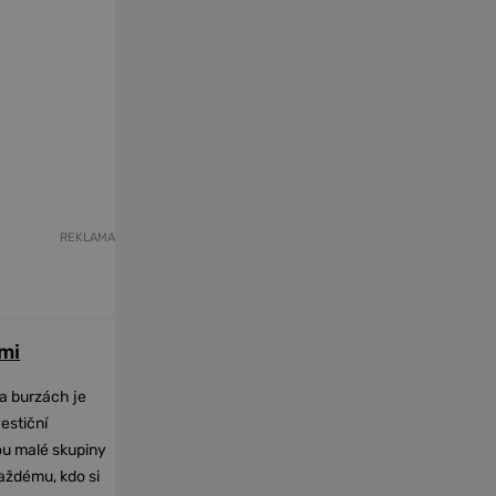
REKLAMA
mi
na burzách je
vestiční
dou malé skupiny
každému, kdo si