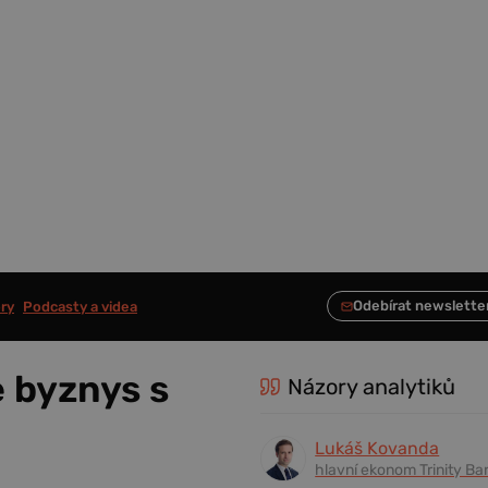
ry
Podcasty a videa
 byznys s
Názory analytiků
Lukáš Kovanda
hlavní ekonom Trinity Ba