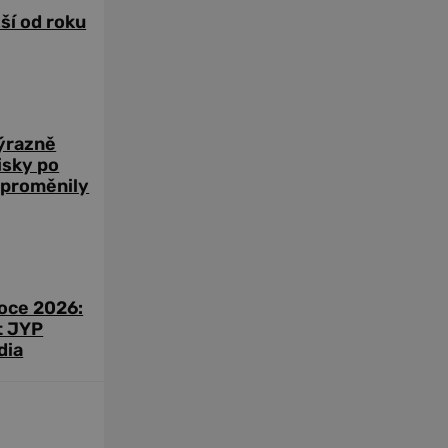
žší od roku
výrazně
zisky po
 proměnily
roce 2026:
t JYP
dia