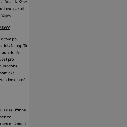
elá řada. Než se
odování akcií,
incipy.
oste?
lidstvo po
hatství a napříč
hodnotu. A
vost pro
dlouhodobě
onomické
nvestice a proč
, jak se účinně
 peníze.
e své možnosti,