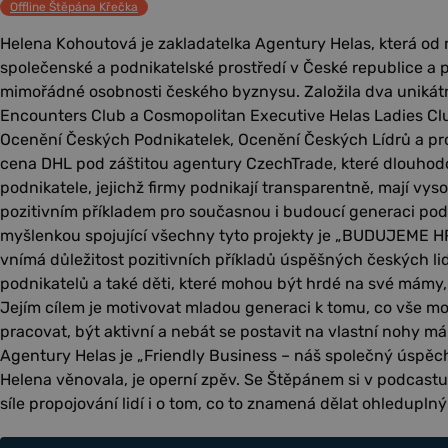
Offline Štěpána Křečka
Helena Kohoutová je zakladatelka Agentury Helas, která od 
společenské a podnikatelské prostředí v České republice a p
mimořádné osobnosti českého byznysu. Založila dva unikát
Encounters Club a Cosmopolitan Executive Helas Ladies Club
Ocenění Českých Podnikatelek, Ocenění Českých Lídrů a pro
cena DHL pod záštitou agentury CzechTrade, které dlouhod
podnikatele, jejichž firmy podnikají transparentně, mají vyso
pozitivním příkladem pro současnou i budoucí generaci pod
myšlenkou spojující všechny tyto projekty je „BUDUJEME H
vnímá důležitost pozitivních příkladů úspěšných českých li
podnikatelů a také děti, které mohou být hrdé na své mámy,
Jejím cílem je motivovat mladou generaci k tomu, co vše mo
pracovat, být aktivní a nebát se postavit na vlastní nohy 
Agentury Helas je „Friendly Business – náš společný úspěch“
Helena věnovala, je operní zpěv. Se Štěpánem si v podcastu
síle propojování lidí i o tom, co to znamená dělat ohledupln