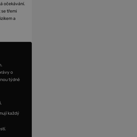
cká očekávání.
 se třemi
izikem a
m.
právy o
dnou týdně
,
nují každý
stí.