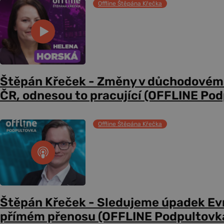
Offline Štěpána Křečka
Štěpán Křeček - Změny v důchodovém
ČR, odnesou to pracující (OFFLINE Po
Offline Štěpána Křečka
Štěpán Křeček - Sledujeme úpadek Evr
přímém přenosu (OFFLINE Podpultovk