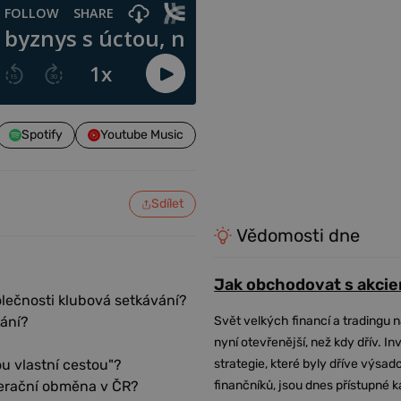
Spotify
Youtube Music
Sdílet
Vědomosti dne
Jak obchodovat s akcie
polečnosti klubová setkávání?
Svět velkých financí a tradingu 
vání?
nyní otevřenější, než kdy dřív. In
strategie, které byly dříve výsa
ou vlastní cestou"?
finančníků, jsou dnes přístupné 
enerační obměna v ČR?