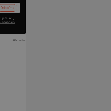
ujete svůj
í osobních
REKLAMA