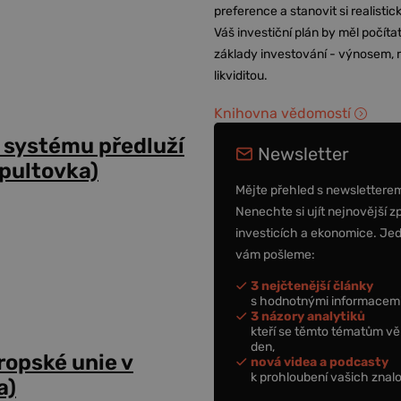
preference a stanovit si realisti
Váš investiční plán by měl počítat
základy investování - výnosem, r
likviditou.
Knihovna vědomostí
 systému předluží
Newsletter
dpultovka)
Mějte přehled s newslettere
Nenechte si ujít nejnovější z
investicích a ekonomice. Je
vám pošleme:
3 nejčtenější články
s hodnotnými informacemi
3 názory analytiků
kteří se těmto tématům vě
den,
opské unie v
nová videa a podcasty
k prohloubení vašich znalo
a)