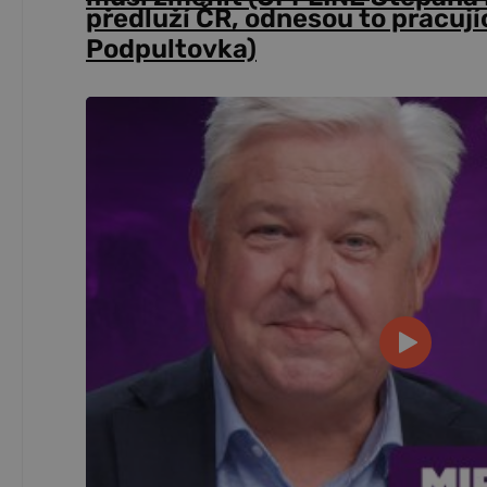
předluží ČR, odnesou to pracují
Podpultovka)