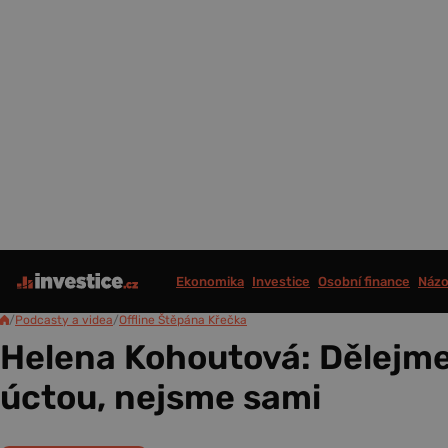
Ekonomika
Investice
Osobní finance
Názo
/
Podcasty a videa
/
Offline Štěpána Křečka
Helena Kohoutová: Dělejme
úctou, nejsme sami