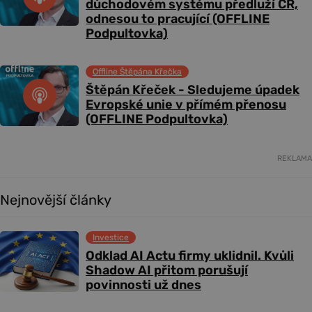
důchodovém systému předluží ČR,
odnesou to pracující (OFFLINE
Podpultovka)
Offline Štěpána Křečka
Štěpán Křeček - Sledujeme úpadek
Evropské unie v přímém přenosu
(OFFLINE Podpultovka)
REKLAMA
Nejnovější články
Investice
Odklad AI Actu firmy uklidnil. Kvůli
Shadow AI přitom porušují
povinnosti už dnes