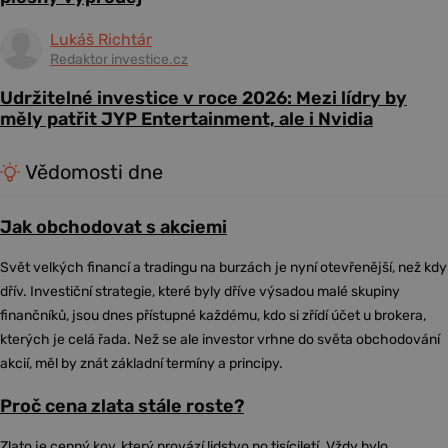
Lukáš Richtár
Redaktor investice.cz
Udržitelné investice v roce 2026: Mezi lídry by
měly patřit JYP Entertainment, ale i Nvidia
Vědomosti dne
Jak obchodovat s akciemi
Svět velkých financí a tradingu na burzách je nyní otevřenější, než kdy
dřív. Investiční strategie, které byly dříve výsadou malé skupiny
finančníků, jsou dnes přístupné každému, kdo si zřídí účet u brokera,
kterých je celá řada. Než se ale investor vrhne do světa obchodování
akcií, měl by znát základní termíny a principy.
Proč cena zlata stále roste?
Zlato je cenný kov, který provází lidstvo po tisíciletí. Vždy bylo