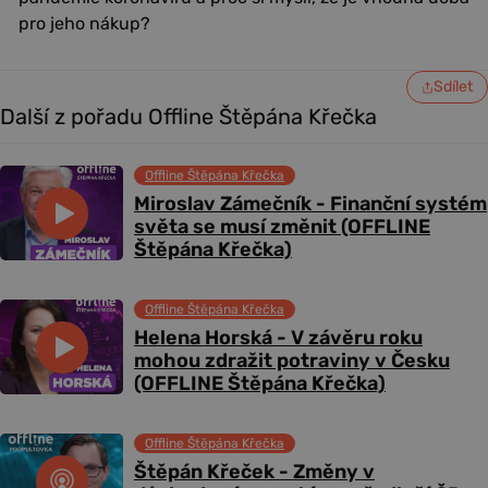
pro jeho nákup?
Sdílet
Další z pořadu Offline Štěpána Křečka
Offline Štěpána Křečka
Miroslav Zámečník - Finanční systém
světa se musí změnit (OFFLINE
Štěpána Křečka)
Offline Štěpána Křečka
Helena Horská - V závěru roku
mohou zdražit potraviny v Česku
(OFFLINE Štěpána Křečka)
Offline Štěpána Křečka
Štěpán Křeček - Změny v