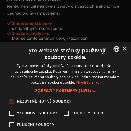
Nenechte si ujít nejnovější zprávy o investicích a ekonomice.
Jednou týdně vám pošleme:
3 nejčtenější články
s hodnotnými informacemi,
3 názory analytiků
kteří se těmto tématům věnují každý den,
nová videa a podcasty
×
k prohloubení vašich znalostí.
Tyto webové stránky používají
soubory cookie.
CZECH
Tyto webové stránky používají soubory cookie ke zlepšení
uživatelského zážitku. Používáním našich webových stránek
CZ
souhlasíte se všemi soubory cookie v souladu s našimi zásadami
Přihlášením k newsletteru vyjadřujete svůj souhlas s
podmínkami
používání souborů cookie.
Více informací
zpracování osobních údajů
.
ZOBRAZIT PARTNERY
(1491) →
Kontakt
NEZBYTNĚ NUTNÉ SOUBORY
Zásady používání souborů cookies
Zpracování osobních údajů
VÝKONOVÉ SOUBORY
SOUBORY CÍLENÍ
Autoři
Nastavení cookies
FUNKČNÍ SOUBORY