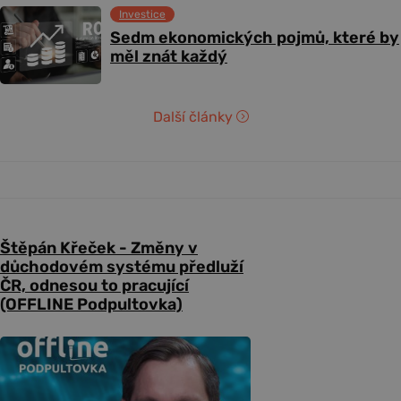
Investice
Sedm ekonomických pojmů, které by
měl znát každý
Další články
Štěpán Křeček - Změny v
důchodovém systému předluží
ČR, odnesou to pracující
(OFFLINE Podpultovka)