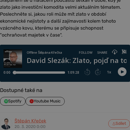
Štěpánem se u natáčení podcastu setkali v době, kdy je
zlato jako investiční komodita velmi aktuálním tématem.
Poslechněte si, jakou roli může mít zlato v období
ekonomické nejistoty a další zajímavosti kolem tohoto
vzácného kovu, kterému se připisuje schopnost
"ochraňovat majetek v čase".
Dostupné také na
Spotify
Youtube Music
Štěpán Křeček
Sdílet
20. 3. 2020 0:00