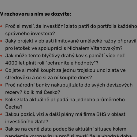
V rozhovoru s ním se dozvíte:
Proč si myslí, že investiční zlato patří do portfolia každého
správného investora?
Jaký projekt v oblasti limitované umělecké ražby připravil
pro letošek ve spolupráci s Michalem Vitanovským?
Jak může tento blyštivý drahý kov s pamětí více než
4000 let plnit roli "ochranitele hodnoty"?
Co jste si mohli koupit za jednu trojskou unci zlata ve
středověku a co si za ní koupíte dnes?
Proč národní banky nakupují zlato do svých devizových
rezerv? Kolik má Česko?
Kolik zlata aktuálně připadá na jednoho průměrného
Čecha?
Jakou pozici, vizi a další plány má firma BHS v oblasti
investičního zlata?
Jak se na ceně zlata podepíše aktuální situace kolem
pandemie koronaviru a proč si myslí, že je vhodná doba