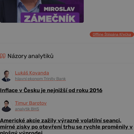
Offline Štěpána Křečka
Názory analytiků
Lukáš Kovanda
hlavní ekonom Trinity Bank
Inflace v Česku je nejnižší od roku 2016
Timur Barotov
analytik BHS
Americké akcie zažily výrazně volatilní seanci,
mírné zisky po otevření trhu se rychle proměnily v
plošný výprodej