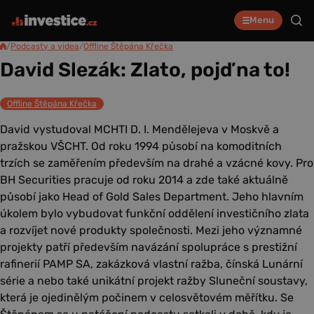
Menu
/
Podcasty a videa
/
Offline Štěpána Křečka
David Slezák: Zlato, pojď na to!
Offline Štěpána Křečka
David vystudoval MCHTI D. I. Mendělejeva v Moskvě a
pražskou VŠCHT. Od roku 1994 působí na komoditních
trzích se zaměřením především na drahé a vzácné kovy. Pro
BH Securities pracuje od roku 2014 a zde také aktuálně
působí jako Head of Gold Sales Department. Jeho hlavním
úkolem bylo vybudovat funkční oddělení investičního zlata
a rozvíjet nové produkty společnosti. Mezi jeho významné
projekty patří především navázání spolupráce s prestižní
rafinerií PAMP SA, zakázková vlastní ražba, čínská Lunární
série a nebo také unikátní projekt ražby Sluneční soustavy,
která je ojedinělým počinem v celosvětovém měřítku. Se