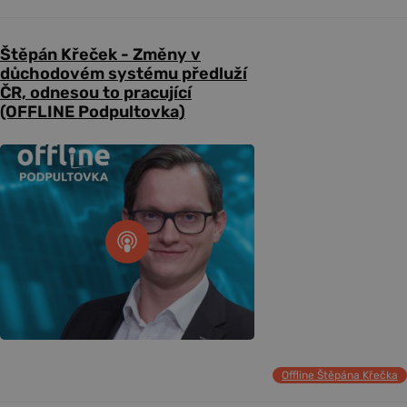
Štěpán Křeček - Změny v
důchodovém systému předluží
ČR, odnesou to pracující
(OFFLINE Podpultovka)
Offline Štěpána Křečka