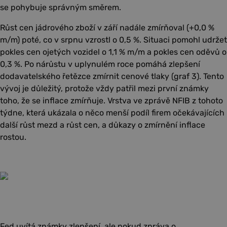
se pohybuje správným směrem.
Růst cen jádrového zboží v září nadále zmírňoval (+0,0 %
m/m) poté, co v srpnu vzrostl o 0,5 %. Situaci pomohl udržet
pokles cen ojetých vozidel o 1,1 % m/m a pokles cen oděvů o
0,3 %. Po nárůstu v uplynulém roce pomáhá zlepšení
dodavatelského řetězce zmírnit cenové tlaky (graf 3). Tento
vývoj je důležitý, protože vždy patřil mezi první známky
toho, že se inflace zmírňuje. Vrstva ve zprávě NFIB z tohoto
týdne, která ukázala o něco menší podíl firem očekávajících
další růst mezd a růst cen, a důkazy o zmírnění inflace
rostou.
Fed uvítá známky zlepšení, ale pokud zpráva o