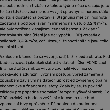
maloobchodních tržbách z tohoto týdne něco ukazuje, je to
to, že i když se věci mohou vyvíjet správným směrem, stále
existuje dostatečná poptávka. Stagnující měsíční hodnota
zaostávala pod očekáváním mírného nárůstu o 0,2 % m/m,
ale byla zatížena klesajícími cenami benzínu. Základní
kontrolní skupina (která jde do výpočtu HDP) vzrostla o
solidních 0,4 % m/m, což ukazuje, že spotřebitelé jsou stále
velmi aktivní.
Vzhledem k tomu, že se vývoj (snad) blíží k bodu obratu, Fed
bude zvažovat jakoukoli slabost v datech. Člen FOMC Lael
Brainard zdůraznil, že výstup zpomalil více, než se
očekávalo a zdůraznil význam postupu vpřed záměrně a
způsobem závislým na datech uprostřed zvýšené globální
ekonomické a finanční nejistoty. Zdálo by se, že pokládá
základy pro případné zpomalení tempa zvyšování sazeb. Po
300 bazických bodech zvýšení v letošním roce bude
zpomalení brzy oprávněné. Při pohledu do budoucna
pomohou vyšší ceny a snížené nadměrné úspory ochladit