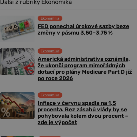
Další z rubriky Ekonomika
Ekonomika
FED ponechal úrokové sazby beze
změny v pásmu 3,50–3,75 %
Ekonomika
Americká administrativa oznámila,
že ukončí program mimořádných
dotací pro plány Medicare Part D již
po roce 2026
Ekonomika
Inflace v červnu spadla na 1,5
procenta. Bez zásahů vlády by se
pohybovala kolem dvou procent –
zde je výpočet