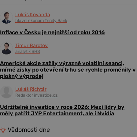
Lukáš Kovanda
hlavní ekonom Trinity Bank
Inflace v Česku je nejnižší od roku 2016
Timur Barotov
analytik BHS
Americké akcie zažily výrazně volatilní seanci,
mírné zisky po otevření trhu se rychle proměnily v
plošný výprodej
Lukáš Richtár
Redaktor investice.cz
Udržitelné investice v roce 2026: Mezi lídry by
měly patřit JYP Entertainment, ale i Nvidia
Vědomosti dne