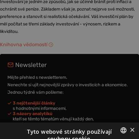
Investování je jedním ze způsobů, jak se účinně bránit proti inflaci a
ochránit své peníze. Základem však je, poznat nejprve své možnosti,
preference a stanovit si realistická očekávání. Váš investiční plán by
měl počítat se třemi základy investování - výnosem, rizikem a
likviditou.
Knihovna vědomostí
Newsletter
Mějte přehled s newsletterem.
Nenechte si ujít nejnovější zprávy o investicích a ekonomice.
Jednou týdně vám pošleme:
3 nejčtenější články
s hodnotnými informacemi,
3 názory analytiků
kteří se těmto tématům věnují každý den,
nová videa a podcasty
×
k prohloubení vašich znalostí.
Tyto webové stránky používají
soubory cookie.