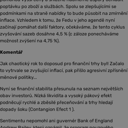
poptávku po zboží a službách. Spolu se zlepšujícími se
podmínkami na straně nabídky to bude působit na zmírnění
inflace. Vzhledem k tomu, že Fedu v jeho agendě nyní
začínají pomáhat další faktory, očekáváme, že tento cyklus
zvyšování sazeb dosáhne 4,5 % (c záloze ponecháváme
možnost zvýšení na 4,75 %).
Komentář
Jak chaotický rok to doposud pro finanční trhy byl! Začalo
to vytrvale se zvyšující inflací, pak přišlo agresivní zpřísnění
měnové politiky...
Nyní se finanční stabilita přesunula na seznam největších
obav investorů. Nízká likvidita a vysoký pákový efekt
podněcují rychlé a zběsilé přeceňování a trhy hledají
dopady šoku (Contangion Efect 1 ).
Sentimentu nepomohl ani guvernér Bank of England
Andrew Bailey, který oznámil, že program nouzového