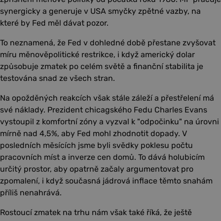
synergicky a generuje v USA smyčky zpětné vazby, na
které by Fed měl dávat pozor.
To neznamená, že Fed v dohledné době přestane zvyšovat
míru měnověpolitické restrikce, i když americký dolar
způsobuje zmatek po celém světě a finanční stabilita je
testována snad ze všech stran.
Na opožděných reakcích však stále záleží a přestřelení má
své náklady. Prezident chicagského Fedu Charles Evans
vystoupil z komfortní zóny a vyzval k "odpočinku" na úrovni
mírně nad 4,5%, aby Fed mohl zhodnotit dopady. V
posledních měsících jsme byli svědky poklesu počtu
pracovních míst a inverze cen domů. To dává holubicím
určitý prostor, aby opatrně začaly argumentovat pro
zpomalení, i když současná jádrová inflace těmto snahám
příliš nenahrává.
Rostoucí zmatek na trhu nám však také říká, že ještě