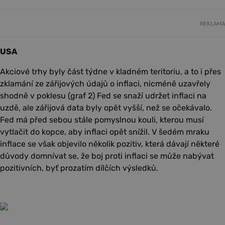
REKLAMA
USA
Akciové trhy byly část týdne v kladném teritoriu, a to i přes
zklamání ze zářijových údajů o inflaci, nicméně uzavřely
shodně v poklesu (graf 2) Fed se snaží udržet inflaci na
uzdě, ale zářijová data byly opět vyšší, než se očekávalo.
Fed má před sebou stále pomyslnou kouli, kterou musí
vytlačit do kopce, aby inflaci opět snížil. V šedém mraku
inflace se však objevilo několik pozitiv, která dávají některé
důvody domnívat se, že boj proti inflaci se může nabývat
pozitivních, byť prozatím dílčích výsledků.