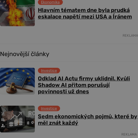
Ekonomika
Hlavním tématem dne byla prudká
eskalace napětí mezi USA a Íránem
REKLAMA
Nejnovější články
Investice
Odklad AI Actu firmy uklidnil. Kvůli
Shadow AI přitom porušují
povinnosti už dnes
Investice
Sedm ekonomických pojmů, které by
měl znát každý
REKLAMA