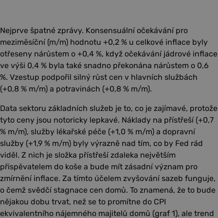
Nejprve špatné zprávy. Konsensuální očekávání pro
meziměsíční (m/m) hodnotu +0,2 % u celkové inflace byly
otřeseny nárůstem o +0,4 %, když očekávání jádrové inflace
ve výši 0,4 % byla také snadno překonána nárůstem o 0,6
%. Vzestup podpořil silný růst cen v hlavních službách
(+0,8 % m/m) a potravinách (+0,8 % m/m).
Data sektoru základních služeb je to, co je zajímavé, protože
tyto ceny jsou notoricky lepkavé. Náklady na přístřeší (+0,7
% m/m), služby lékařské péče (+1,0 % m/m) a dopravní
služby (+1,9 % m/m) byly výrazně nad tím, co by Fed rád
viděl. Z nich je složka přístřeší zdaleka největším
přispěvatelem do koše a bude mít zásadní význam pro
zmírnění inflace. Za tímto účelem zvyšování sazeb funguje,
o čemž svědčí stagnace cen domů. To znamená, že to bude
nějakou dobu trvat, než se to promítne do CPI
ekvivalentního nájemného majitelů domů (graf 1), ale trend