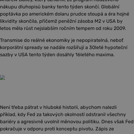
nákupu dluhopisů banky tento týden skončí. Globální
poptávka po americkém dolaru prudce stoupá a éra hojné
likvidity skončila, přičemž peněžní zásoba M2 v USA by
letos měla růst nejslabším ročním tempem od roku 2009.
Transmise do reálné ekonomiky je nepopiratelná, neboť
korporátní spready se nadále rozšiřují a 30leté hypoteční
sazby v USA tento týden dosáhly 16letého maxima.
Není třeba pátrat v hluboké historii, abychom nalezli
příklad, kdy Fed za takových okolností odstranil všechny
bariéry a agresivně uvolnil měnovou politiku. Dnes však Fed
pokračuje v odporu proti konceptu pivotu. Zápis ze