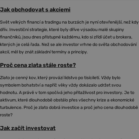
Jak obchodovat s akciemi
Svět velkých financí a tradingu na burzách je nyní otevřenější, než kdy
dřív. Investiční strategie, které byly dříve výsadou malé skupiny
finančníků, jsou dnes přístupné každému, kdo si zřídí účet u brokera,
kterých je celá řada. Než se ale investor vrhne do světa obchodování
akcií, měl by znát základní termíny a principy.
Proč cena zlata stále roste?
Zlato je cenný kov, který provází lidstvo po tisíciletí. Vždy bylo
symbolem bohatství a napříč věky vždy dokázalo udržet svou
hodnotu. A právě v tom spočívá jeho přitažlivost pro investory. Je to
aktivum, které dlouhodobě obstálo přes všechny krize a ekonomické
turbulence. Proč je zlato dobrá investice a proč jeho cena dlouhodobě
roste?
Jak začít investovat