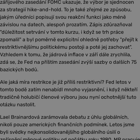
zářijového zasedání FOMC ukazuje, že výbor je sjednocen
za strategií hike-and-hold. To je také zřejmé ze způsobu,
jakým úředníci popisují svou reakční funkci jako méně
závislou na datech, alespoň prozatím. Zápis zdůrazňoval
"důležitost setrvání v tomto kurzu, i když se trh práce
zpomalil" a byl poměrně explicitní ohledně potřeby "přejít k
restriktivnějšímu politickému postoji a poté jej zachovat".
Vzhledem k tomu, že jádrová inflace v září dále zrychlila,
zdá se, že Fed na příštím zasedání zvýší sazby o dalších 75
bazických bodů.
Ale jaká míra restrikce je již příliš restriktivní? Fed letos v
tomto bodě zatím nenabídl mnoho vyjasnění, i když někteří
tradičně holubičí členové výboru jsou nyní ochotnější tuto
otázku nastolit.
Lael Brainardová zarámovala debatu z úhlu globálních,
nikoli pouze amerických finančních podmínek. Letos jsme
byli svědky nejkonsolidovanějšího globálního úsilí o
zpřísnění měnové politiky od počátku roku 1980. MP pracuje