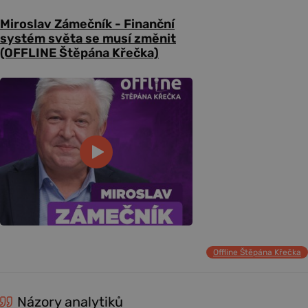
Miroslav Zámečník - Finanční
systém světa se musí změnit
(OFFLINE Štěpána Křečka)
Offline Štěpána Křečka
Názory analytiků