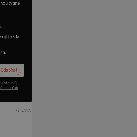
dnou týdně
,
nují každý
stí.
ujete svůj
í osobních
REKLAMA