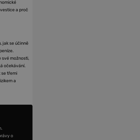
onomické
nvestice a proč
, jak se účinně
 peníze.
e své možnosti,
cká očekávání.
 se třemi
izikem a
m.
právy o