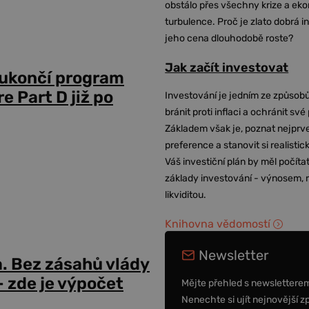
obstálo přes všechny krize a ek
turbulence. Proč je zlato dobrá i
jeho cena dlouhodobě roste?
Jak začít investovat
 ukončí program
 Part D již po
Investování je jedním ze způsobů
bránit proti inflaci a ochránit své
Základem však je, poznat nejprv
preference a stanovit si realisti
Váš investiční plán by měl počítat
základy investování - výnosem, r
likviditou.
Knihovna vědomostí
Newsletter
a. Bez zásahů vlády
 zde je výpočet
Mějte přehled s newslettere
Nenechte si ujít nejnovější z