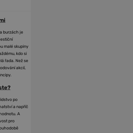
mi
na burzách je
vestiční
dou malé skupiny
každému, kdo si
elá řada. Než se
odování akcií,
incipy.
oste?
lidstvo po
hatství a napříč
hodnotu. A
vost pro
dlouhodobě