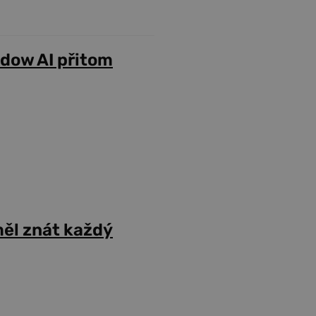
adow AI přitom
ěl znát každý