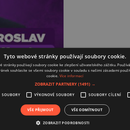
Tyto webové stránky používají soubory cookie.
é stránky používají soubory cookie ke zlepšení uživatelského zážitku. Použív
ránek souhlasíte se všemi soubory cookie v souladu s našimi zásadami použí
cookie.
Více informací
ZOBRAZIT PARTNERY
(1491) →
É SOUBORY
VÝKONOVÉ SOUBORY
SOUBORY CÍLENÍ
Kontakt
Zásady používání souborů coo
VŠE PŘIJMOUT
VŠE ODMÍTNOUT
Zpracování osobních údajů
Autoři
ZOBRAZIT PODROBNOSTI
Nastavení cookies