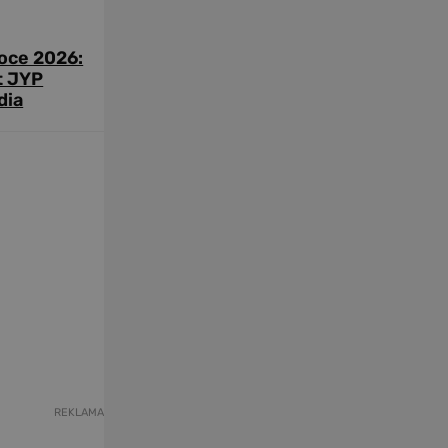
roce 2026:
t JYP
dia
REKLAMA