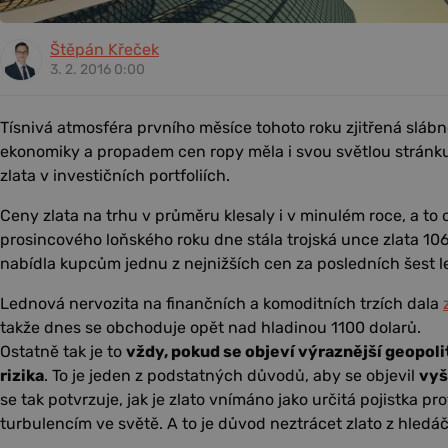
Štěpán Křeček
3. 2. 2016 0:00
Tísnivá atmosféra prvního měsíce tohoto roku zjitřená sláb
ekonomiky a propadem cen ropy měla i svou světlou stránku
zlata v investičních portfoliích.
Ceny zlata na trhu v průměru klesaly i v minulém roce, a to 
prosincového loňského roku dne stála trojská unce zlata 10
nabídla kupcům jednu z nejnižších cen za posledních šest le
Lednová nervozita na finančních a komoditních trzích dala
takže dnes se obchoduje opět nad hladinou 1100 dolarů.
Ostatně tak je to
vždy, pokud se objeví výraznější geopol
rizika
. To je jeden z podstatných důvodů, aby se objevil
vyš
se tak potvrzuje, jak je zlato vnímáno jako určitá pojistka 
turbulencím ve světě. A to je důvod neztrácet zlato z hledá