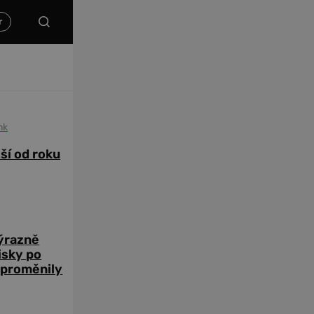
nk
žší od roku
výrazně
zisky po
 proměnily