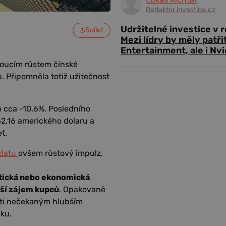
Redaktor investice.cz
Udržitelné investice v 
Sdílet
Mezi lídry by měly patři
Entertainment, ale i Nvi
noucím růstem čínské
. Připomněla totiž užitečnost
o cca -10,6%. Posledního
62,16 amerického dolaru a
t.
zlatu
ovšem růstový impulz,
itická nebo ekonomická
ší zájem kupců
. Opakovaně
proti nečekaným hlubším
čku.