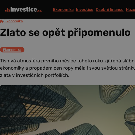
Ekonomika
Investice
Osobní finance
Názo
/
Ekonomika
Zlato se opět připomenulo
Ekonomika
Tísnivá atmosféra prvního měsíce tohoto roku zjitřená sláb
ekonomiky a propadem cen ropy měla i svou světlou stránku
zlata v investičních portfoliích.