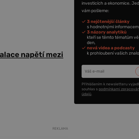
investicích a ekonomice. Je
vám pošleme:
3 nejčtenější články
s hodnotnými informacemi
3 názory analytiků
kteří se těmto tématům vě
den,
nová videa a podcasty
alace napětí mezi
k prohloubení vašich znalo
Přihlášením k newsletteru vyjadř
souhlas s
podmínkami zpracován
údajů
.
REKLAMA