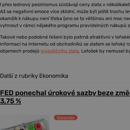
I přes lednový pesimismus zůstávají ceny zlata v několikal
Až se negativní emoce více zklidní, může být ještě trochu lev
okamžik k nákupu není třeba (ono se to většinou ani moc ned
vyhnout v rámci nějakého programu pravidelných nákupů zl
Takové nebo podobné řešení bylo patrně atraktivní v loňské
informací na internetu od obchodníků se zlatem se loňský ro
objemech prodejů
investičního zlata.
Letošek by nemusel bý
Další z rubriky Ekonomika
FED ponechal úrokové sazby beze změ
3,75 %
Ekonomika