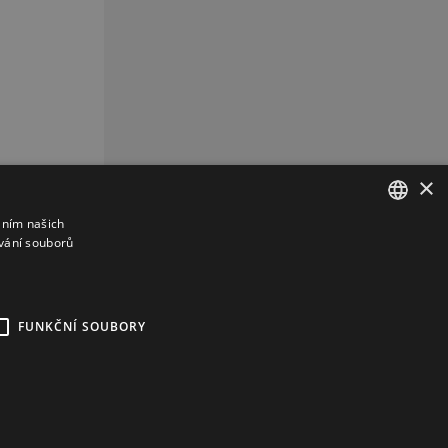
×
áním našich
vání souborů
CZECH
CZ
REKLAMA
FUNKČNÍ SOUBORY
kies