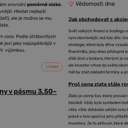
Vědomosti dne
etém srovnání
poměrně nízko
.
nější. Hledat nejlepší
aří), ale je možno se mu
Jak obchodovat s akcie
ata.
Svět velkých financí a tradingu 
m roce. Podle útržkovitých
nyní otevřenější, než kdy dřív. In
k jeví jako nejúspěšnější v
strategie, které byly dříve výsa
t výjimkou.
finančníků, jsou dnes přístupné 
zřídí účet u brokera, kterých je c
ale investor vrhne do světa obch
Sdílet
měl by znát základní termíny a pr
Proč cena zlata stále r
ny v pásmu 3,50–
Zlato je cenný kov, který provází 
tisíciletí. Vždy bylo symbolem bo
věky vždy dokázalo udržet svou 
právě v tom spočívá jeho přitažli
investory. Je to aktivum, které 