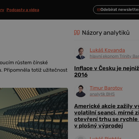
ry
Podcasty a videa
Názory analytiků
Lukáš Kovanda
hlavní ekonom Trinity Ba
noucím růstem čínské
Inflace v Česku je nejni
. Připomněla totiž užitečnost
2016
Timur Barotov
analytik BHS
Americké akcie zažily 
volatilní seanci, mírné 
otevření trhu se rychle
v plošný výprodej
Lukáš Richtár