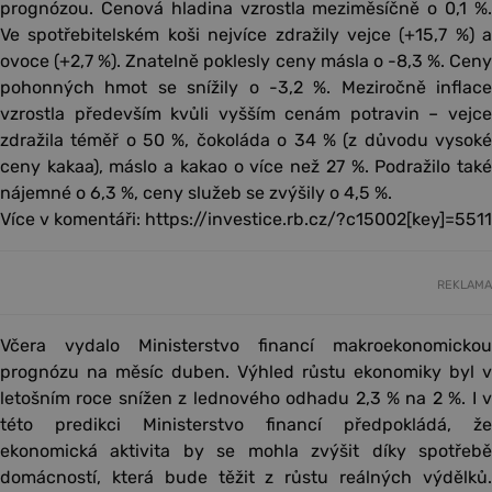
prognózou. Cenová hladina vzrostla meziměsíčně o 0,1 %.
Ve spotřebitelském koši nejvíce zdražily vejce (+15,7 %) a
ovoce (+2,7 %). Znatelně poklesly ceny másla o -8,3 %. Ceny
pohonných hmot se snížily o -3,2 %. Meziročně inflace
vzrostla především kvůli vyšším cenám potravin – vejce
zdražila téměř o 50 %, čokoláda o 34 % (z důvodu vysoké
ceny kakaa), máslo a kakao o více než 27 %. Podražilo také
nájemné o 6,3 %, ceny služeb se zvýšily o 4,5 %.
Více v komentáři: https://investice.rb.cz/?c15002[key]=5511
REKLAMA
Včera vydalo Ministerstvo financí makroekonomickou
prognózu na měsíc duben. Výhled růstu ekonomiky byl v
letošním roce snížen z lednového odhadu 2,3 % na 2 %. I v
této predikci Ministerstvo financí předpokládá, že
ekonomická aktivita by se mohla zvýšit díky spotřebě
domácností, která bude těžit z růstu reálných výdělků.