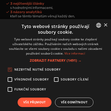
3 nejčtenější články
s hodnotnými informacemi,
3 názory analytiků
kteří se těmto tématům věnují každý den,
nová videa a podcasty
×
k prohloubení vašich znalostí.
Tyto webové stránky používají
soubory cookie.
CZECH
Tyto webové stránky používají soubory cookie ke zlepšení
uživatelského zážitku. Používáním našich webových stránek
CZ
souhlasíte se všemi soubory cookie v souladu s našimi zásadami
Přihlášením k newsletteru vyjadřujete svůj souhlas s
podmínkami
používání souborů cookie.
Více informací
zpracování osobních údajů
.
ZOBRAZIT PARTNERY
(1491) →
Kontakt
NEZBYTNĚ NUTNÉ SOUBORY
Zásady používání souborů cookies
Zpracování osobních údajů
VÝKONOVÉ SOUBORY
SOUBORY CÍLENÍ
Autoři
Nastavení cookies
FUNKČNÍ SOUBORY
VŠE PŘIJMOUT
VŠE ODMÍTNOUT
Copyright 2024 © Investice.cz. Všechna práva vyhrazena.