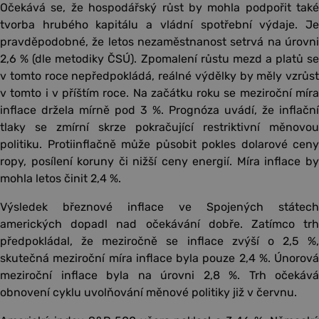
Očekává se, že hospodářský růst by mohla podpořit také
tvorba hrubého kapitálu a vládní spotřební výdaje. Je
pravděpodobné, že letos nezaměstnanost setrvá na úrovni
2,6 % (dle metodiky ČSÚ). Zpomalení růstu mezd a platů se
v tomto roce nepředpokládá, reálné výdělky by měly vzrůst
v tomto i v příštím roce. Na začátku roku se meziroční míra
inflace držela mírně pod 3 %. Prognóza uvádí, že inflační
tlaky se zmírní skrze pokračující restriktivní měnovou
politiku. Protiinflačně může působit pokles dolarové ceny
ropy, posílení koruny či nižší ceny energií. Míra inflace by
mohla letos činit 2,4 %.
Výsledek březnové inflace ve Spojených státech
amerických dopadl nad očekávání dobře. Zatímco trh
předpokládal, že meziročně se inflace zvýší o 2,5 %,
skutečná meziroční míra inflace byla pouze 2,4 %. Únorová
meziroční inflace byla na úrovni 2,8 %. Trh očekává
obnovení cyklu uvolňování měnové politiky již v červnu.