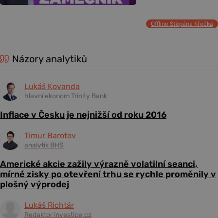
Offline Štěpána Křečka
Názory analytiků
Lukáš Kovanda
hlavní ekonom Trinity Bank
Inflace v Česku je nejnižší od roku 2016
Timur Barotov
analytik BHS
Americké akcie zažily výrazně volatilní seanci,
mírné zisky po otevření trhu se rychle proměnily v
plošný výprodej
Lukáš Richtár
Redaktor investice.cz