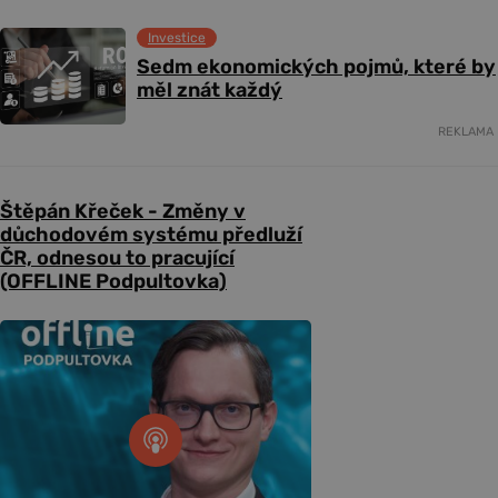
Investice
Sedm ekonomických pojmů, které by
měl znát každý
REKLAMA
Štěpán Křeček - Změny v
důchodovém systému předluží
ČR, odnesou to pracující
(OFFLINE Podpultovka)