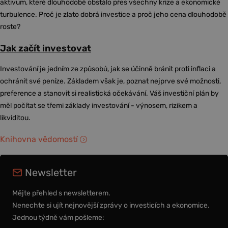
aktivum, které dlouhodobě obstálo přes všechny krize a ekonomické
turbulence. Proč je zlato dobrá investice a proč jeho cena dlouhodobě
roste?
Jak začít investovat
Investování je jedním ze způsobů, jak se účinně bránit proti inflaci a
ochránit své peníze. Základem však je, poznat nejprve své možnosti,
preference a stanovit si realistická očekávání. Váš investiční plán by
měl počítat se třemi základy investování - výnosem, rizikem a
likviditou.
Knihovna vědomostí
Newsletter
Mějte přehled s newsletterem.
Nenechte si ujít nejnovější zprávy o investicích a ekonomice.
Jednou týdně vám pošleme: