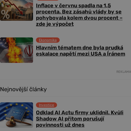
Inflace v červnu spadla na 1,5
procenta. Bez zásahů vlády by se
pohybovala kolem dvou procent –
zde je výpočet
Ekonomika
Hlavním tématem dne byla prudká
eskalace napětí mezi USA a Íránem
REKLAMA
Nejnovější články
Investice
Odklad AI Actu firmy uklidnil. Kvůli
Shadow AI přitom porušují
povinnosti už dnes