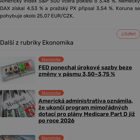
Americký index S&P 500 včera poklesl o 3,46 %. Německý
DAX získal 4,53 % a pražský PX připsal 3,54 %. Koruna se
pohybuje okolo 25,07 EUR/CZK.
Sdílet
Další z rubriky Ekonomika
Ekonomika
FED ponechal úrokové sazby beze
změny v pásmu 3,50–3,75 %
Ekonomika
Americká administrativa oznámila,
že ukončí program mimořádných
dotací pro plány Medicare Part D již
po roce 2026
Ekonomika