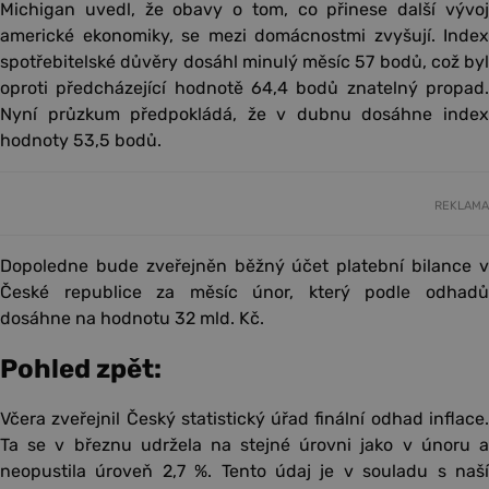
Michigan uvedl, že obavy o tom, co přinese další vývoj
americké ekonomiky, se mezi domácnostmi zvyšují. Index
spotřebitelské důvěry dosáhl minulý měsíc 57 bodů, což byl
oproti předcházející hodnotě 64,4 bodů znatelný propad.
Nyní průzkum předpokládá, že v dubnu dosáhne index
hodnoty 53,5 bodů.
REKLAMA
Dopoledne bude zveřejněn běžný účet platební bilance v
České republice za měsíc únor, který podle odhadů
dosáhne na hodnotu 32 mld. Kč.
Pohled zpět:
Včera zveřejnil Český statistický úřad finální odhad inflace.
Ta se v březnu udržela na stejné úrovni jako v únoru a
neopustila úroveň 2,7 %. Tento údaj je v souladu s naší