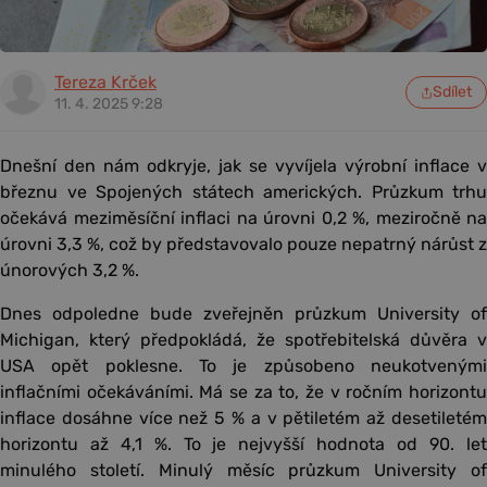
Tereza Krček
Sdílet
11. 4. 2025 9:28
Dnešní den nám odkryje, jak se vyvíjela výrobní inflace v
březnu ve Spojených státech amerických. Průzkum trhu
očekává meziměsíční inflaci na úrovni 0,2 %, meziročně na
úrovni 3,3 %, což by představovalo pouze nepatrný nárůst z
únorových 3,2 %.
Dnes odpoledne bude zveřejněn průzkum University of
Michigan, který předpokládá, že spotřebitelská důvěra v
USA opět poklesne. To je způsobeno neukotvenými
inflačními očekáváními. Má se za to, že v ročním horizontu
inflace dosáhne více než 5 % a v pětiletém až desetiletém
horizontu až 4,1 %. To je nejvyšší hodnota od 90. let
minulého století. Minulý měsíc průzkum University of