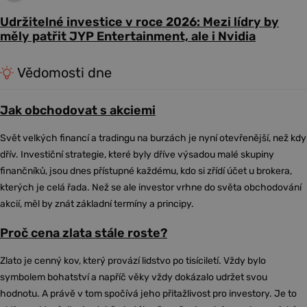
Udržitelné investice v roce 2026: Mezi lídry by
měly patřit JYP Entertainment, ale i Nvidia
Vědomosti dne
Jak obchodovat s akciemi
Svět velkých financí a tradingu na burzách je nyní otevřenější, než kdy
dřív. Investiční strategie, které byly dříve výsadou malé skupiny
finančníků, jsou dnes přístupné každému, kdo si zřídí účet u brokera,
kterých je celá řada. Než se ale investor vrhne do světa obchodování
akcií, měl by znát základní termíny a principy.
Proč cena zlata stále roste?
Zlato je cenný kov, který provází lidstvo po tisíciletí. Vždy bylo
symbolem bohatství a napříč věky vždy dokázalo udržet svou
hodnotu. A právě v tom spočívá jeho přitažlivost pro investory. Je to