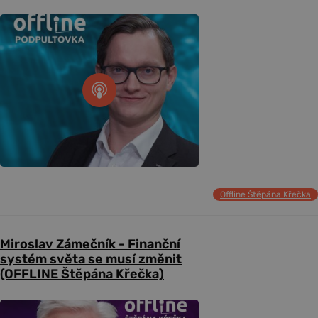
Offline Štěpána Křečka
Miroslav Zámečník - Finanční
systém světa se musí změnit
(OFFLINE Štěpána Křečka)