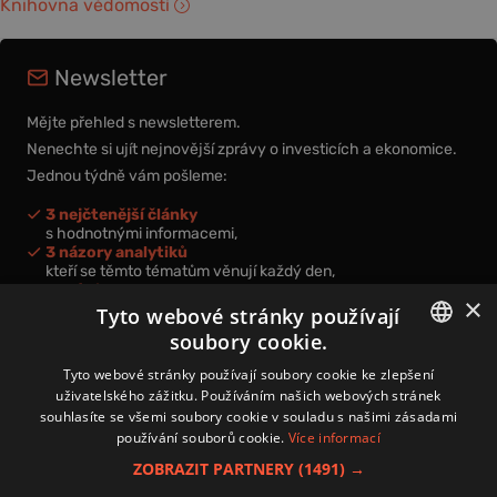
Knihovna vědomostí
Newsletter
Mějte přehled s newsletterem.
Nenechte si ujít nejnovější zprávy o investicích a ekonomice.
Jednou týdně vám pošleme:
3 nejčtenější články
s hodnotnými informacemi,
3 názory analytiků
kteří se těmto tématům věnují každý den,
nová videa a podcasty
×
k prohloubení vašich znalostí.
Tyto webové stránky používají
soubory cookie.
CZECH
Tyto webové stránky používají soubory cookie ke zlepšení
uživatelského zážitku. Používáním našich webových stránek
CZ
souhlasíte se všemi soubory cookie v souladu s našimi zásadami
Přihlášením k newsletteru vyjadřujete svůj souhlas s
podmínkami
používání souborů cookie.
Více informací
zpracování osobních údajů
.
ZOBRAZIT PARTNERY
(1491) →
Kontakt