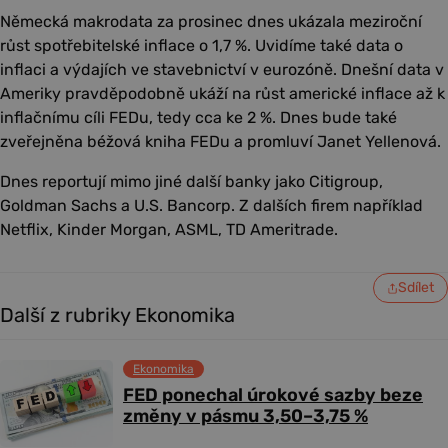
Německá makrodata za prosinec dnes ukázala meziroční
růst spotřebitelské inflace o 1,7 %. Uvidíme také data o
inflaci a výdajích ve stavebnictví v eurozóně. Dnešní data v
Ameriky pravděpodobně ukáží na růst americké inflace až k
inflačnímu cíli FEDu, tedy cca ke 2 %. Dnes bude také
zveřejněna béžová kniha FEDu a promluví Janet Yellenová.
Dnes reportují mimo jiné další banky jako Citigroup,
Goldman Sachs a U.S. Bancorp. Z dalších firem například
Netflix, Kinder Morgan, ASML, TD Ameritrade.
Sdílet
Další z rubriky Ekonomika
Ekonomika
FED ponechal úrokové sazby beze
změny v pásmu 3,50–3,75 %