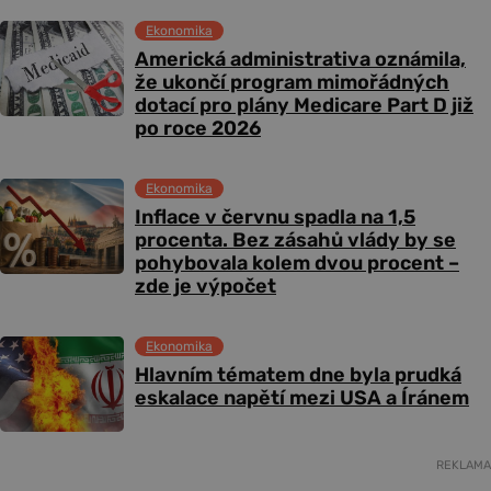
Ekonomika
Americká administrativa oznámila,
že ukončí program mimořádných
dotací pro plány Medicare Part D již
po roce 2026
Ekonomika
Inflace v červnu spadla na 1,5
procenta. Bez zásahů vlády by se
pohybovala kolem dvou procent –
zde je výpočet
Ekonomika
Hlavním tématem dne byla prudká
eskalace napětí mezi USA a Íránem
REKLAMA