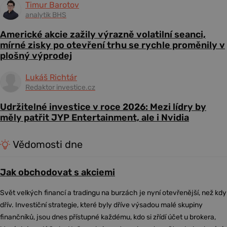
Timur Barotov
analytik BHS
Americké akcie zažily výrazně volatilní seanci,
mírné zisky po otevření trhu se rychle proměnily v
plošný výprodej
Lukáš Richtár
Redaktor investice.cz
Udržitelné investice v roce 2026: Mezi lídry by
měly patřit JYP Entertainment, ale i Nvidia
Vědomosti dne
Jak obchodovat s akciemi
Svět velkých financí a tradingu na burzách je nyní otevřenější, než kdy
dřív. Investiční strategie, které byly dříve výsadou malé skupiny
finančníků, jsou dnes přístupné každému, kdo si zřídí účet u brokera,