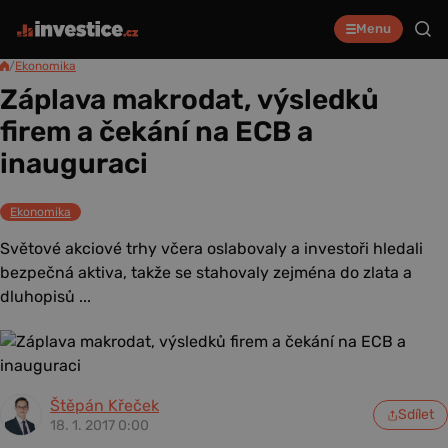
Menu
/
Ekonomika
Záplava makrodat, výsledků
firem a čekání na ECB a
inauguraci
Ekonomika
Světové akciové trhy včera oslabovaly a investoři hledali
bezpečná aktiva, takže se stahovaly zejména do zlata a
dluhopisů ...
Štěpán Křeček
Sdílet
18. 1. 2017 0:00