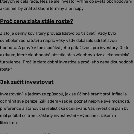
kterých je celá řada. Než se ale investor vrhne do světa obchodování
akcií, měl by znát základní termíny a principy.
Proč cena zlata stále roste?
Zlato je cenný kov, který provází lidstvo po tisíciletí. Vždy bylo
symbolem bohatství a napříč věky vždy dokázalo udržet svou
hodnotu. A právě v tom spočívá jeho přitažlivost pro investory. Je to
aktivum, které dlouhodobě obstálo přes všechny krize a ekonomické
turbulence. Proč je zlato dobrá investice a proč jeho cena dlouhodobě
roste?
Jak začít investovat
Investování je jedním ze způsobů, jak se účinně bránit proti inflaci a
ochránit své peníze. Základem však je, poznat nejprve své možnosti,
preference a stanovit si realistická očekávání. Váš investiční plán by
měl počítat se třemi základy investování - výnosem, rizikem a
likviditou.