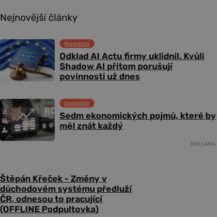
Nejnovější články
Investice
Odklad AI Actu firmy uklidnil. Kvůli
Shadow AI přitom porušují
povinnosti už dnes
Investice
Sedm ekonomických pojmů, které by
měl znát každý
REKLAMA
Štěpán Křeček - Změny v
důchodovém systému předluží
ČR, odnesou to pracující
(OFFLINE Podpultovka)