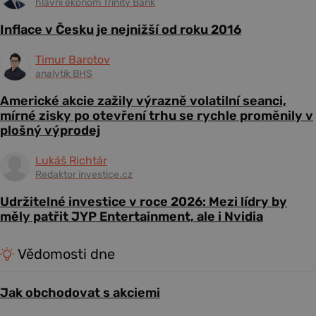
hlavní ekonom Trinity Bank
Inflace v Česku je nejnižší od roku 2016
Timur Barotov
analytik BHS
Americké akcie zažily výrazně volatilní seanci,
mírné zisky po otevření trhu se rychle proměnily v
plošný výprodej
Lukáš Richtár
Redaktor investice.cz
Udržitelné investice v roce 2026: Mezi lídry by
měly patřit JYP Entertainment, ale i Nvidia
Vědomosti dne
Jak obchodovat s akciemi