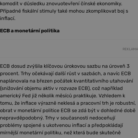
komodit v důsledku znovuotevření čínské ekonomiky.
Případné fiskální stimuly také mohou zkomplikovat boj s
inflací.
ECB a monetární politika
REKLAMA
ECB dosud zvýšila klíčovou úrokovou sazbu na úroveň 3
procent. Trhy očekávají další růst v sazbách, a navíc ECB
naplánovala na březen počátek kvantitativního utahování
(snižování objemu aktiv v rozvaze ECB), což například
americký Fed již několik měsíců praktikuje. Vzhledem k
tomu, že inflace výrazně neklesá a pracovní trh je robustní,
obrat v monetární politice ECB se zdá být v dohledné době
nepravděpodobný. Trhy v současnosti nedoceňují
problémy spojené s ukotvenou inflací a předpokládají
mírnější monetární politiku, než která bude skutečně