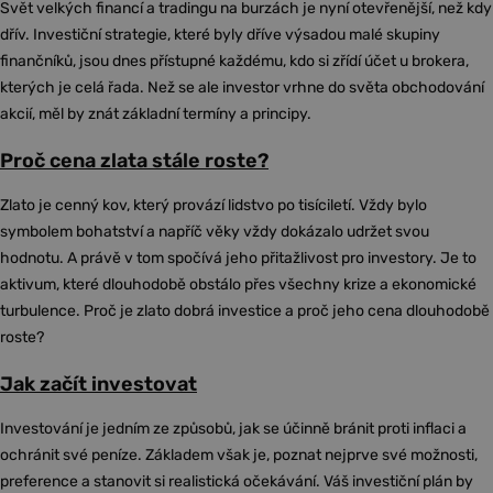
Svět velkých financí a tradingu na burzách je nyní otevřenější, než kdy
dřív. Investiční strategie, které byly dříve výsadou malé skupiny
finančníků, jsou dnes přístupné každému, kdo si zřídí účet u brokera,
kterých je celá řada. Než se ale investor vrhne do světa obchodování
akcií, měl by znát základní termíny a principy.
Proč cena zlata stále roste?
Zlato je cenný kov, který provází lidstvo po tisíciletí. Vždy bylo
symbolem bohatství a napříč věky vždy dokázalo udržet svou
hodnotu. A právě v tom spočívá jeho přitažlivost pro investory. Je to
aktivum, které dlouhodobě obstálo přes všechny krize a ekonomické
turbulence. Proč je zlato dobrá investice a proč jeho cena dlouhodobě
roste?
Jak začít investovat
Investování je jedním ze způsobů, jak se účinně bránit proti inflaci a
ochránit své peníze. Základem však je, poznat nejprve své možnosti,
preference a stanovit si realistická očekávání. Váš investiční plán by