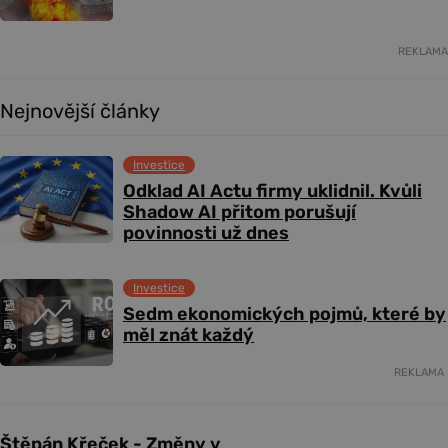
REKLAMA
Nejnovější články
Investice
Odklad AI Actu firmy uklidnil. Kvůli
Shadow AI přitom porušují
povinnosti už dnes
Investice
Sedm ekonomických pojmů, které by
měl znát každý
REKLAMA
Štěpán Křeček - Změny v