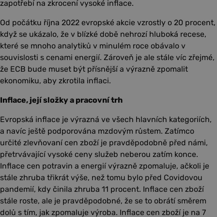
zapotřebí na zkrocení vysoké inflace.
Od počátku října 2022 evropské akcie vzrostly o 20 procent,
když se ukázalo, že v blízké době nehrozí hluboká recese,
které se mnoho analytiků v minulém roce obávalo v
souvislosti s cenami energií. Zároveň je ale stále víc zřejmé,
že ECB bude muset být přísnější a výrazně zpomalit
ekonomiku, aby zkrotila inflaci.
Inflace, její složky a pracovní trh
Evropská inflace je výrazná ve všech hlavních kategoriích,
a navíc ještě podporována mzdovým růstem. Zatímco
určité zlevňovaní cen zboží je pravděpodobně před námi,
přetrvávající vysoké ceny služeb neberou zatím konce.
Inflace cen potravin a energií výrazně zpomaluje, ačkoli je
stále zhruba třikrát výše, než tomu bylo před Covidovou
pandemií, kdy činila zhruba 11 procent. Inflace cen zboží
stále roste, ale je pravděpodobné, že se to obrátí směrem
dolů s tím, jak zpomaluje výroba. Inflace cen zboží je na 7