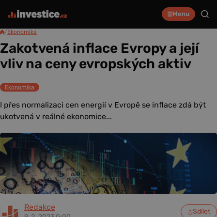
Menu
/
Ekonomika
Zakotvená inflace Evropy a její
vliv na ceny evropských aktiv
Ekonomika
I přes normalizaci cen energií v Evropě se inflace zdá být
ukotvená v reálné ekonomice...
Redakce
Sdílet
9. 2. 2023 0:00