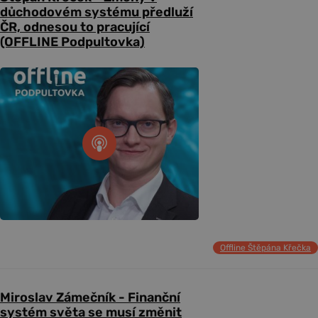
důchodovém systému předluží
ČR, odnesou to pracující
(OFFLINE Podpultovka)
Offline Štěpána Křečka
Miroslav Zámečník - Finanční
systém světa se musí změnit