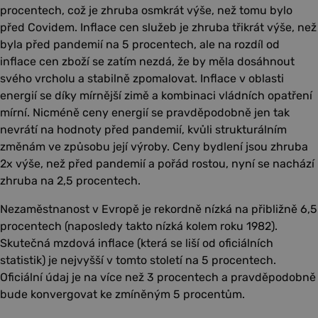
procentech, což je zhruba osmkrát výše, než tomu bylo
před Covidem. Inflace cen služeb je zhruba třikrát výše, než
byla před pandemií na 5 procentech, ale na rozdíl od
inflace cen zboží se zatím nezdá, že by měla dosáhnout
svého vrcholu a stabilně zpomalovat. Inflace v oblasti
energií se díky mírnější zimě a kombinaci vládních opatření
mírní. Nicméně ceny energií se pravděpodobně jen tak
nevrátí na hodnoty před pandemií, kvůli strukturálním
změnám ve způsobu její výroby. Ceny bydlení jsou zhruba
2x výše, než před pandemií a pořád rostou, nyní se nachází
zhruba na 2,5 procentech.
Nezaměstnanost v Evropě je rekordně nízká na přibližně 6,5
procentech (naposledy takto nízká kolem
roku 1982).
Skutečná mzdová inflace (která se liší od oficiálních
statistik) je nejvyšší v tomto století na 5 procentech.
Oficiální údaj je na více než 3 procentech a pravděpodobně
bude konvergovat ke zmíněným 5 procentům.