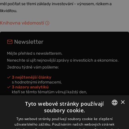
měl počítat se třemi základy investování - výnosem, rizikem a
likviditou.
Knihovna vědomostí
Newsletter
Mějte přehled s newsletterem.
Nenechte si ujít nejnovější zprávy o investicích a ekonomice.
Jednou týdně vám pošleme:
3 nejčtenější články
s hodnotnými informacemi,
3 názory analytiků
kteří se těmto tématům věnují každý den,
nová videa a podcasty
×
k prohloubení vašich znalostí.
Tyto webové stránky používají
soubory cookie.
CZECH
Tyto webové stránky používají soubory cookie ke zlepšení
uživatelského zážitku. Používáním našich webových stránek
CZ