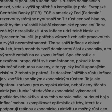
stárnoucí populaci v kombinaci s růstem nominálních
mezd, vede k vyšší spotřebě a komplikuje práci Evropské
Centrální Banky (ECB). ECB a americký Fed (Federální
rezervní systém) se nyní snaží snížit růst cenové hladiny,
aniž by tím způsobili hlubší ekonomické zpomalení. To se
zdá být nerealistické. Aby inflace udržitelně klesla ke
2procentnímu cíli, je potřeba výrazně zchladit pracovní trh
a zvýšit nezaměstnanost. Tím se sníží inflace v oblasti
služeb, která mnohdy tvoří dominantní část ekonomiky, a to
výrazně zatlačí na celkovou inflaci. Společnosti ale
nezačnou propouštět své zaměstnance, pokud k tomu
skutečně nebudou nuceny, a to typicky kvůli upadajícím
ziskům. Z tohoto je patrné, že dosažení nižšího růstu inflace
je v konfliktu se silným ekonomickým růstem. To je ale
špatnou zprávou pro evropská aktiva, neboť ceny těchto
aktiv jsou funkcí především ekonomické výkonností
podkladového aktiva. Aby toho nebylo málo, budoucí boj s
inflací mohou zkomplikovat optimistické trhy, které tak
podporují reálnou ekonomickou aktivitu a možný růst cen