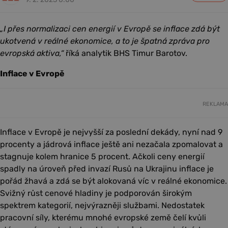
„I přes normalizaci cen energií v Evropě se inflace zdá být
ukotvená v reálné ekonomice, a to je špatná zpráva pro
evropská aktiva,“
říká analytik BHS Timur Barotov.
Inflace v Evropě
REKLAMA
Inflace v Evropě je nejvyšší za poslední dekády, nyní nad 9
procenty a jádrová inflace ještě ani nezačala zpomalovat a
stagnuje kolem hranice 5 procent. Ačkoli ceny energií
spadly na úroveň před invazí Rusů na Ukrajinu inflace je
pořád žhavá a zdá se být alokovaná víc v reálné ekonomice.
Svižný růst cenové hladiny je podporován širokým
spektrem kategorií, nejvýrazněji službami. Nedostatek
pracovní síly, kterému mnohé evropské země čelí kvůli