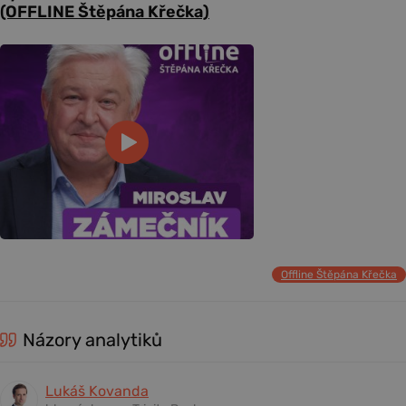
(OFFLINE Štěpána Křečka)
Offline Štěpána Křečka
Názory analytiků
Lukáš Kovanda