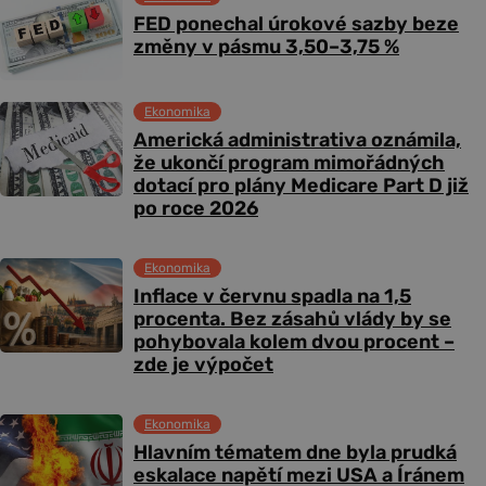
FED ponechal úrokové sazby beze
změny v pásmu 3,50–3,75 %
Ekonomika
Americká administrativa oznámila,
že ukončí program mimořádných
dotací pro plány Medicare Part D již
po roce 2026
Ekonomika
Inflace v červnu spadla na 1,5
procenta. Bez zásahů vlády by se
pohybovala kolem dvou procent –
zde je výpočet
Ekonomika
Hlavním tématem dne byla prudká
eskalace napětí mezi USA a Íránem