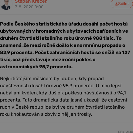
Štěpán Křeček
Sdílet
7. 8. 2020 0:00
Podle Českého statistického úřadu dosáhl počet hostů
ubytovaných v hromadných ubytovacích zařízeních ve
druhém čtvrtletí letošního roku úrovně 988 tisíc. To
znamená, že meziročně došlo k enormnímu propadu o
82,9 procenta. Počet zahraničních hostů se snížil na 127
tisíc, což představuje meziroční pokles o
astronomických 95,7 procenta.
Nejkritičtějším měsícem byl duben, kdy propad
návštěvnosti dosáhl úrovně 98,9 procenta. O moc lepší
nebyl ani květen, kdy došlo k poklesu návštěvnosti o 94,1
procenta. Tato dramatická data jasně ukazují, že cestovní
ruch v České republice byl ve druhém čtvrtletí letošního
roku knokautován a zbyly z něj jen trosky.
REKLAMA