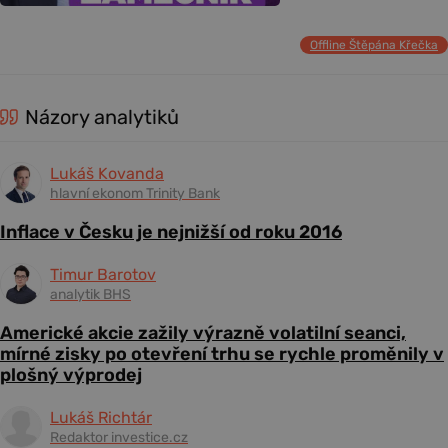
Offline Štěpána Křečka
Názory analytiků
Lukáš Kovanda
hlavní ekonom Trinity Bank
Inflace v Česku je nejnižší od roku 2016
Timur Barotov
analytik BHS
Americké akcie zažily výrazně volatilní seanci,
mírné zisky po otevření trhu se rychle proměnily v
plošný výprodej
Lukáš Richtár
Redaktor investice.cz