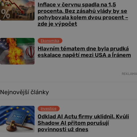
Inflace v červnu spadla na 1,5
procenta. Bez zásahů vlády by se
pohybovala kolem dvou procent –
zde je výpočet
Ekonomika
Hlavním tématem dne byla prudká
eskalace napětí mezi USA a Íránem
REKLAMA
Nejnovější články
Investice
Odklad AI Actu firmy uklidnil. Kvůli
Shadow AI přitom porušují
povinnosti už dnes