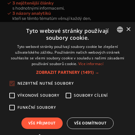
3 nejčtenější články
s hodnotnými informacemi,
3 názory analytiků
kteří se těmto tématům věnují každý den,
nová videa a podcasty
×
k prohloubení vašich znalostí.
Tyto webové stránky používají
soubory cookie.
CZECH
Tyto webové stránky používají soubory cookie ke zlepšení
uživatelského zážitku. Používáním našich webových stránek
CZ
souhlasíte se všemi soubory cookie v souladu s našimi zásadami
Přihlášením k newsletteru vyjadřujete svůj souhlas s
podmínkami
používání souborů cookie.
Více informací
zpracování osobních údajů
.
ZOBRAZIT PARTNERY
(1491) →
Kontakt
NEZBYTNĚ NUTNÉ SOUBORY
Zásady používání souborů cookies
Zpracování osobních údajů
VÝKONOVÉ SOUBORY
SOUBORY CÍLENÍ
Autoři
Nastavení cookies
FUNKČNÍ SOUBORY
VŠE PŘIJMOUT
VŠE ODMÍTNOUT
Copyright 2024 © Investice.cz. Všechna práva vyhrazena.