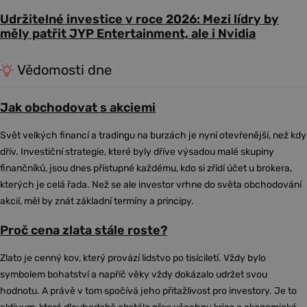
Udržitelné investice v roce 2026: Mezi lídry by
měly patřit JYP Entertainment, ale i Nvidia
Vědomosti dne
Jak obchodovat s akciemi
Svět velkých financí a tradingu na burzách je nyní otevřenější, než kdy
dřív. Investiční strategie, které byly dříve výsadou malé skupiny
finančníků, jsou dnes přístupné každému, kdo si zřídí účet u brokera,
kterých je celá řada. Než se ale investor vrhne do světa obchodování
akcií, měl by znát základní termíny a principy.
Proč cena zlata stále roste?
Zlato je cenný kov, který provází lidstvo po tisíciletí. Vždy bylo
symbolem bohatství a napříč věky vždy dokázalo udržet svou
hodnotu. A právě v tom spočívá jeho přitažlivost pro investory. Je to