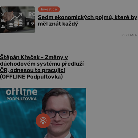
Investice
Sedm ekonomických pojmů, které by
měl znát každý
REKLAMA
Štěpán Křeček - Změny v
důchodovém systému předluží
ČR, odnesou to pracující
(OFFLINE Podpultovka)