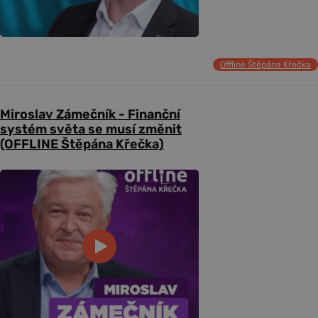
Offline Štěpána Křečka
Miroslav Zámečník - Finanční
systém světa se musí změnit
(OFFLINE Štěpána Křečka)