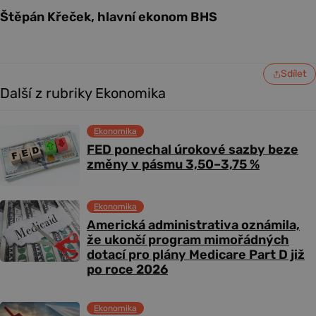
Štěpán Křeček, hlavní ekonom BHS
Sdílet
Další z rubriky Ekonomika
Ekonomika
FED ponechal úrokové sazby beze
změny v pásmu 3,50–3,75 %
Ekonomika
Americká administrativa oznámila,
že ukončí program mimořádných
dotací pro plány Medicare Part D již
po roce 2026
Ekonomika