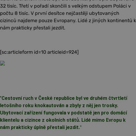
32 tisíc. Třetí v pořadí skončili s velkým odstupem Poláci v
počtu 8 tisíc. V první desítce nejčastěji ubytovaných
cizinců najdeme pouze Evropany. Lidé z jiných kontinentů k
nám prakticky přestali jezdit.
[sc:articleform id=10 articleid=924]
"
Cestovní ruch v České republice byl ve druhém čtvrtletí
letošního roku knokautován a zbyly z něj jen trosky.
Ubytovací zařízení fungovala v podstatě jen pro domácí
klientelu a cizince z okolních států. Lidé mimo Evropu k
nám prakticky úplně přestali jezdit.
"