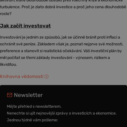
aktivum, které dlouhodobě obstálo přes všechny krize a ekonomické
turbulence. Proč je zlato dobrá investice a proč jeho cena dlouhodobě
roste?
Jak začít investovat
Investování je jedním ze způsobů, jak se účinně bránit proti inflaci a
ochránit své peníze. Základem však je, poznat nejprve své možnosti,
preference a stanovit si realistická očekávání. Váš investiční plán by
měl počítat se třemi základy investování - výnosem, rizikem a
likviditou.
Knihovna vědomostí
Newsletter
Mějte přehled s newsletterem.
Nenechte si ujít nejnovější zprávy o investicích a ekonomice.
Jednou týdně vám pošleme: