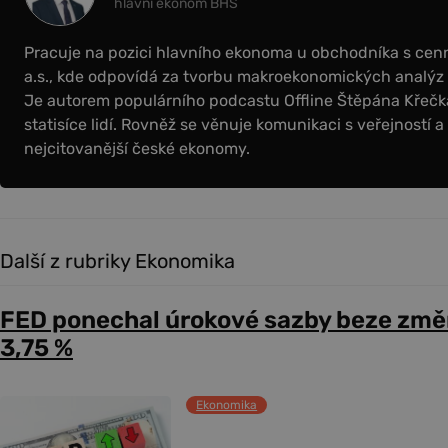
hlavní ekonom BHS
Pracuje na pozici hlavního ekonoma u obchodníka s cen
a.s., kde odpovídá za tvorbu makroekonomických analýz 
Je autorem populárního podcastu Offline Štěpána Křečka, 
statisíce lidí. Rovněž se věnuje komunikaci s veřejností a
nejcitovanější české ekonomy.
Další z rubriky Ekonomika
FED ponechal úrokové sazby beze změ
3,75 %
Ekonomika