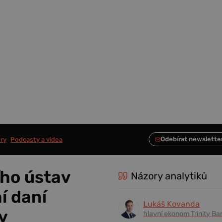
ry
Podcasty a videa
ho ústav
Názory analytiků
í daní
Lukáš Kovanda
v
hlavní ekonom Trinity Ba