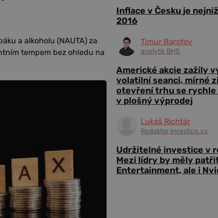
Inflace v Česku je nejni
2016
báku a alkoholu (NAUTA) za
Timur Barotov
analytik BHS
tantním tempem bez ohledu na
Americké akcie zažily 
volatilní seanci, mírné 
otevření trhu se rychle
v plošný výprodej
Lukáš Richtár
Redaktor investice.cz
Udržitelné investice v 
Mezi lídry by měly patři
Entertainment, ale i Nvi