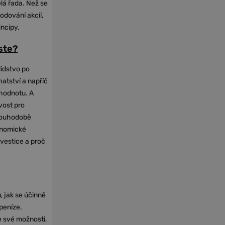
elá řada. Než se
odování akcií,
incipy.
oste?
lidstvo po
hatství a napříč
hodnotu. A
vost pro
dlouhodobě
onomické
nvestice a proč
, jak se účinně
 peníze.
e své možnosti,