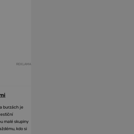
REKLAMA
mi
na burzách je
vestiční
dou malé skupiny
každému, kdo si