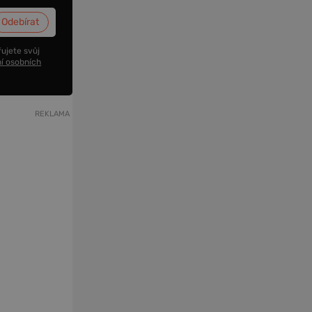
ujete svůj
í osobních
REKLAMA