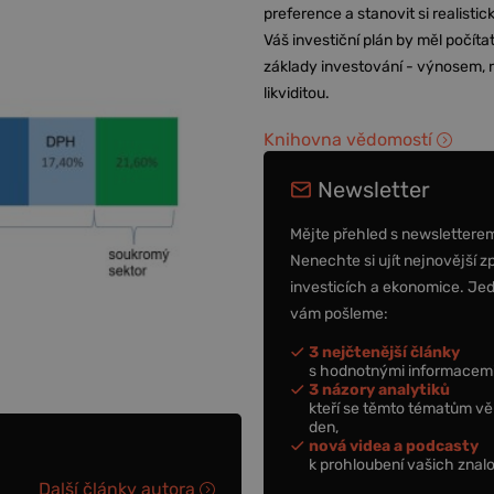
preference a stanovit si realisti
Váš investiční plán by měl počítat
základy investování - výnosem, r
likviditou.
Knihovna vědomostí
Newsletter
Mějte přehled s newslettere
Nenechte si ujít nejnovější z
investicích a ekonomice. Je
vám pošleme:
3 nejčtenější články
s hodnotnými informacemi
3 názory analytiků
kteří se těmto tématům vě
den,
nová videa a podcasty
k prohloubení vašich znalo
Další články autora