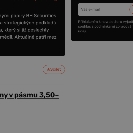
nými papíry BH Securities
Přihlášením k newsletteru vyjadř
a strategických podkladů.
souhlas s
podmínkami zpracován
který si již poslechly
údajů
.
 médii. Aktuálně patří mezi
Sdílet
ny v pásmu 3,50–