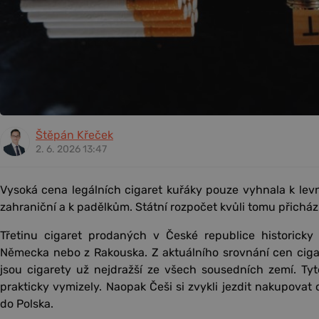
Štěpán Křeček
2. 6. 2026 13:47
Vysoká cena legálních cigaret kuřáky pouze vyhnala k le
zahraniční a k padělkům. Státní rozpočet kvůli tomu přichází
Třetinu cigaret prodaných v České republice historicky 
Německa nebo z Rakouska. Z aktuálního srovnání cen ciga
jsou cigarety už nejdražší ze všech sousedních zemí. Ty
prakticky vymizely. Naopak Češi si zvykli jezdit nakupovat 
do Polska.