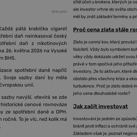
zřídí účet u brokera, kterých je c
ale investor vrhne do světa obch
REKLAMA
měl by znát základní termíny a pr
Každá pátá krabička cigaret
Proč cena zlata stále r
třební daň neinkasoval český
Zlato je cenný kov, který provází 
otřební daň z nikotinových
tisíciletí. Vždy bylo symbolem bo
ána 26. května 2026 na Vysoké
věky vždy dokázalo udržet svou 
om BHS.
právě v tom spočívá jeho přitažli
izace spotřební daně napříč
investory. Je to aktivum, které 
. Svoje sazby daní by měla
obstálo přes všechny krize a ek
vropskou unií.
turbulence. Proč je zlato dobrá i
jeho cena dlouhodobě roste?
 sazby navýší, otevírá se zde
k historické cenové rovnováze
Jak začít investovat
my ze spotřební daně a DPH.
Investování je jedním ze způsobů
ročně. To je víc, než kolik má
bránit proti inflaci a ochránit své
.
Základem však je, poznat nejprv