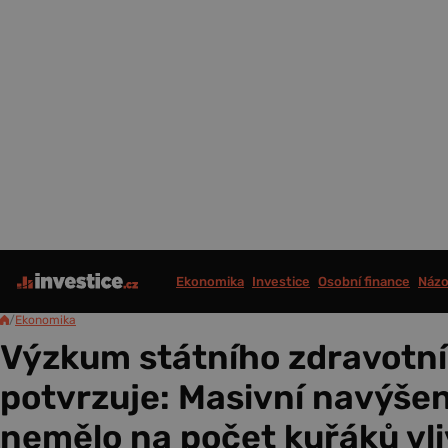
Ekonomika
Investice
Osobní finance
Názo
/
Ekonomika
Výzkum státního zdravotní
potvrzuje: Masivní navýšen
nemělo na počet kuřáků vli