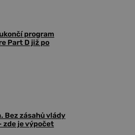
 ukončí program
 Part D již po
a. Bez zásahů vlády
 zde je výpočet