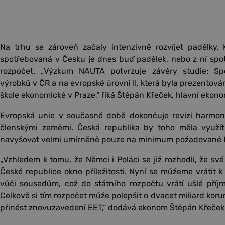
Na trhu se zároveň začaly intenzivně rozvíjet padělky. 
spotřebovaná v Česku je dnes buď padělek, nebo z ní spo
rozpočet. „Výzkum NAUTA potvrzuje závěry studie: Sp
výrobků v ČR a na evropské úrovni II, která byla prezentov
škole ekonomické v Praze,“ říká Štěpán Křeček, hlavní ekon
Evropská unie v současné době dokončuje revizi harmon
členskými zeměmi. Česká republika by toho měla využít
navyšovat velmi umírněně pouze na minimum požadované E
„Vzhledem k tomu, že Němci i Poláci se již rozhodli, že své
České republice okno příležitosti. Nyní se můžeme vrátit 
vůči sousedům, což do státního rozpočtu vrátí ušlé příj
Celkově si tím rozpočet může polepšit o dvacet miliard korun 
přinést znovuzavedení EET,“ dodává ekonom Štěpán Křeček