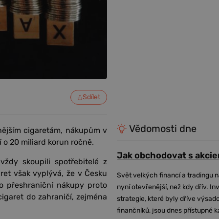
Sdílet
Vědomosti dne
vnějším cigaretám, nákupům v
 o 20 miliard korun ročně.
Jak obchodovat s akcie
vždy skoupili spotřebitelé z
ret však vyplývá, že v Česku
Svět velkých financí a tradingu 
to přeshraniční nákupy proto
nyní otevřenější, než kdy dřív. In
cigaret do zahraničí, zejména
strategie, které byly dříve výsa
finančníků, jsou dnes přístupné 