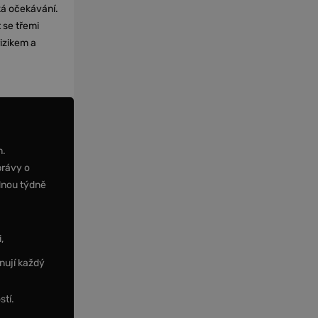
cká očekávání.
 se třemi
izikem a
m.
právy o
dnou týdně
,
nují každý
stí.