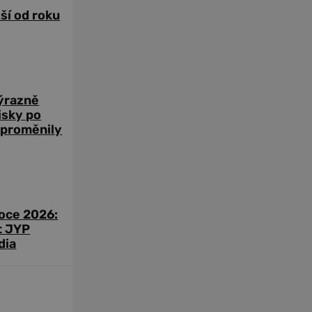
žší od roku
výrazně
zisky po
 proměnily
roce 2026:
t JYP
dia