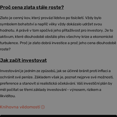
Proč cena zlata stále roste?
Zlato je cenný kov, který provází lidstvo po tisíciletí. Vždy bylo
symbolem bohatství a napříč věky vždy dokázalo udržet svou
hodnotu. A právě v tom spočívá jeho přitažlivost pro investory. Je to
aktivum, které dlouhodobě obstálo přes všechny krize a ekonomické
turbulence. Proč je zlato dobrá investice a proč jeho cena dlouhodobě
roste?
Jak začít investovat
Investování je jedním ze způsobů, jak se účinně bránit proti inflaci a
ochránit své peníze. Základem však je, poznat nejprve své možnosti,
preference a stanovit si realistická očekávání. Váš investiční plán by
měl počítat se třemi základy investování - výnosem, rizikem a
likviditou.
Knihovna vědomostí