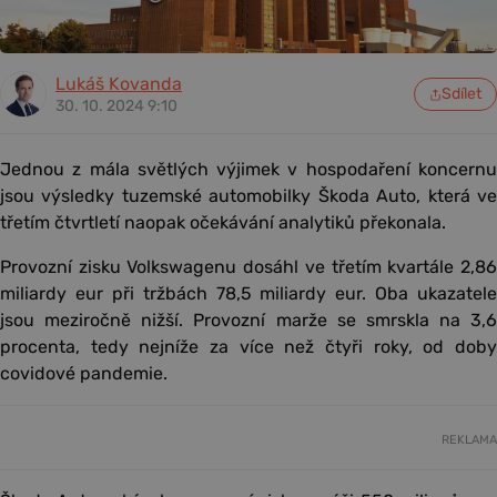
Lukáš Kovanda
Sdílet
30. 10. 2024 9:10
Jednou z mála světlých výjimek v hospodaření koncernu
jsou výsledky tuzemské automobilky Škoda Auto, která ve
třetím čtvrtletí naopak očekávání analytiků překonala.
Provozní zisku Volkswagenu dosáhl ve třetím kvartále 2,86
miliardy eur při tržbách 78,5 miliardy eur. Oba ukazatele
jsou meziročně nižší. Provozní marže se smrskla na 3,6
procenta, tedy nejníže za více než čtyři roky, od doby
covidové pandemie.
REKLAMA