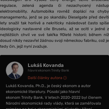
regulace, zelená agenda či nezachycený nástup
elektromobility. Automobilka rovněž doplácí na chyby
managementu, jenž se po skandálu Dieselgate před devíti
lety snažil tak horlivě a nekriticky následovat často spíše
ideologicky nastavené cíle Bruselu, až se ocitl v jedné z
nejtěžších chvil ve své takřka 90leté historii; během níž
dosud nikdy nezavřel žádnou svoji německou fabriku, což je
tedy čin, jejž nyní zvažuje.
Lukáš Kovanda
hlavní ekonom Trinity Bank
Další články autora
Lukáš Kovanda, Ph.D., je český ekonom a autor
ekonomické literatury. Působí jako hlavní
ekonom Trinity Bank. V letech 2020-2022 byl členem
Národní ekonomické rady vlády, která se zaměřovala