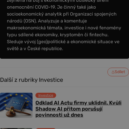
zejména na boj s ekonomickými důsledky šíření
onemocnění COVID-19. Je činný také jako
socioekonomický analytik při Organizaci spojených
národů (OSN). Analyzuje a komentuje
makroekonomická témata, investice i nové fenomény
typu sdílené ekonomiky, kryptoměn či fintechu.
Sleduje vývoj (geo)politické a ekonomické situace ve
světě a v České republice.
Sdílet
Další z rubriky Investice
Investice
Odklad AI Actu firmy uklidnil. Kvůli
Shadow AI přitom porušují
povinnosti už dnes