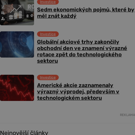
Investice
Sedm ekonomických pojmů, které by
měl znát každý
Investice
Globální akciové trhy zakončily
obchodní den ve znamení výrazné
rotace zpět do technologického
sektoru
Investice
Americké akcie zaznamenaly
výrazný výprodej, především v
technologickém sektoru
REKLAMA
Nejnovější články