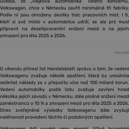
uvedla, že „vlajková automobilka“ celého koncernu,
Volkswagen, chce v Německu zavřít minimálně tři fabriky.
Podle ní jsou ohroženy desítky tisíc pracovních míst. I ti,
kteří si své místo v automobilce udrží, se ale prý musí
připravit na desetiprocentní snížení mezd a na jejich
zmrazení pro léta 2025 a 2026.
REKLAMA
O víkendu přinesl list Handelsblatt zprávu o tom, že vedení
Volkswagenu zvažuje několik opatření, která by umožnila
seškrtat náklady za v přepočtu více než 100 miliard korun.
Vedení automobilky podle listu zvažuje zavření hned
několika jejích závodů v Německu, dále plošné snížení mezd
zaměstnanců o 10 % a zmrazení mezd pro léta 2025 a 2026.
Dnes zveřejněné výsledky Volkswagenu dále zvyšují
naléhavost provedení těchto či podobných opatření.
Volkswagen drtí vysoké ceny energií, tíživé bruselské