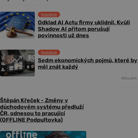
Investice
Odklad AI Actu firmy uklidnil. Kvůli
Shadow AI přitom porušují
povinnosti už dnes
Investice
Sedm ekonomických pojmů, které by
měl znát každý
REKLAMA
Štěpán Křeček - Změny v
důchodovém systému předluží
ČR, odnesou to pracující
(OFFLINE Podpultovka)