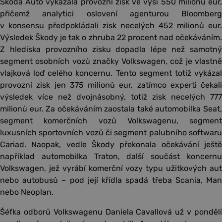
Škoda Auto vykázala provozní zisk ve výši 550 milionů eur,
přičemž analytici oslovení agenturou Bloomberg
v konsensu předpokládali zisk necelých 452 milionů eur.
Výsledek Škody je tak o zhruba 22 procent nad očekáváním.
Z hlediska provozního zisku dopadla lépe než samotný
segment osobních vozů značky Volkswagen, což je vlastně
vlajková loď celého koncernu. Tento segment totiž vykázal
provozní zisk jen 375 milionů eur, zatímco experti čekali
výsledek více než dvojnásobný, totiž zisk necelých 777
milionů eur. Za očekáváním zaostala také automobilka Seat,
segment komerčních vozů Volkswagenu, segment
luxusních sportovních vozů či segment palubního softwaru
Cariad. Naopak, vedle Škody překonala očekávání ještě
například automobilka Traton, další součást koncernu
Volkswagen, jež vyrábí komerční vozy typu užitkových aut
nebo autobusů – pod její křídla spadá třeba Scania, Man
nebo Neoplan.
Šéfka odborů Volkswagenu Daniela Cavallová už v pondělí