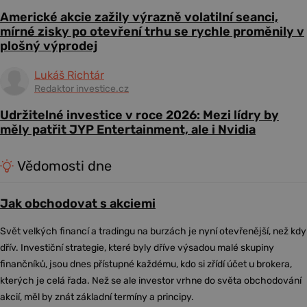
Americké akcie zažily výrazně volatilní seanci,
mírné zisky po otevření trhu se rychle proměnily v
plošný výprodej
Lukáš Richtár
Redaktor investice.cz
Udržitelné investice v roce 2026: Mezi lídry by
měly patřit JYP Entertainment, ale i Nvidia
Vědomosti dne
Jak obchodovat s akciemi
Svět velkých financí a tradingu na burzách je nyní otevřenější, než kdy
dřív. Investiční strategie, které byly dříve výsadou malé skupiny
finančníků, jsou dnes přístupné každému, kdo si zřídí účet u brokera,
kterých je celá řada. Než se ale investor vrhne do světa obchodování
akcií, měl by znát základní termíny a principy.