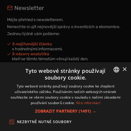
Newsletter
Mějte přehled s newsletterem.
Nenechte si ujít nejnovější zprávy o investicích a ekonomice.
Jednou týdně vám pošleme:
3 nejčtenější články
s hodnotnými informacemi,
3 názory analytiků
kteří se těmto tématům věnují každý den,
nová videa a podcasty
×
k prohloubení vašich znalostí.
Tyto webové stránky používají
soubory cookie.
CZECH
Tyto webové stránky používají soubory cookie ke zlepšení
uživatelského zážitku. Používáním našich webových stránek
CZ
souhlasíte se všemi soubory cookie v souladu s našimi zásadami
Přihlášením k newsletteru vyjadřujete svůj souhlas s
podmínkami
používání souborů cookie.
Více informací
zpracování osobních údajů
.
ZOBRAZIT PARTNERY
(1491) →
Kontakt
NEZBYTNĚ NUTNÉ SOUBORY
Zásady používání souborů cookies
Zpracování osobních údajů