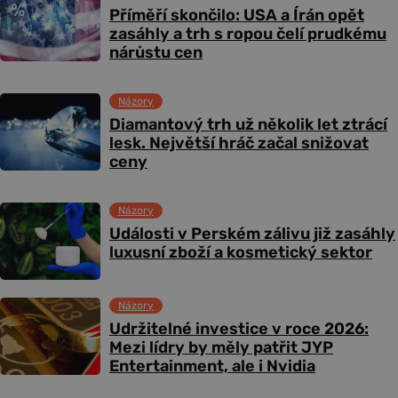
Příměří skončilo: USA a Írán opět
zasáhly a trh s ropou čelí prudkému
nárůstu cen
Názory
Diamantový trh už několik let ztrácí
lesk. Největší hráč začal snižovat
ceny
Názory
Události v Perském zálivu již zasáhly
luxusní zboží a kosmetický sektor
Názory
Udržitelné investice v roce 2026:
Mezi lídry by měly patřit JYP
Entertainment, ale i Nvidia