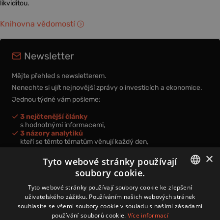
likviditou.
Knihovna vědomostí
Newsletter
Mějte přehled s newsletterem.
Nenechte si ujít nejnovější zprávy o investicích a ekonomice.
Jednou týdně vám pošleme:
3 nejčtenější články
s hodnotnými informacemi,
3 názory analytiků
kteří se těmto tématům věnují každý den,
nová videa a podcasty
×
k prohloubení vašich znalostí.
Tyto webové stránky používají
soubory cookie.
CZECH
Tyto webové stránky používají soubory cookie ke zlepšení
uživatelského zážitku. Používáním našich webových stránek
CZ
souhlasíte se všemi soubory cookie v souladu s našimi zásadami
Přihlášením k newsletteru vyjadřujete svůj souhlas s
podmínkami
používání souborů cookie.
Více informací
zpracování osobních údajů
.