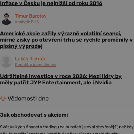
Inflace v Česku je nejnižší od roku 2016
Timur Barotov
analytik BHS
Americké akcie zažily výrazně volatilní seanci,
mírné zisky po otevření trhu se rychle proměnily v
plošný výprodej
Lukáš Richtár
Redaktor investice.cz
Udržitelné investice v roce 2026: Mezi lídry by
měly patřit JYP Entertainment, ale i Nvidia
Vědomosti dne
Jak obchodovat s akciemi
Svět velkých financí a tradingu na burzách je nyní otevřenější, než kdy