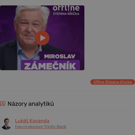
Offline Štěpána Křečka
Názory analytiků
Lukáš Kovanda
hlavní ekonom Trinity Bank