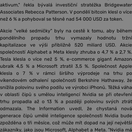
aktivum," řekla bývalá investiční stratéžka Bridgewater
Associates Rebecca Patterson. V pondělí bitcoin klesl o více
než 6 % a pohyboval se těsně nad 54 000 USD za token.
Akcie "velké sedmičky" byly na cestě k tomu, aby během
pondělního propadu trhu vymazaly hodnotu tržní
kapitalizace ve výši přibližně 520 miliard USD. Akcie
společností Alphabet a Meta klesly zhruba o 4,7 % a 2,7 %.
Tesla klesla o více než 5 %, e-commerce gigant Amazon
ubralk 4,5 % a Microsoft ztratil 3,5 %. Společnost Apple
klesla o 7 % v rámci širšího výprodeje na trhu po
víkendovém odhalení společnosti Berkshire Hathaway, že
snížila polovinu svého podílu ve výrobci iPhonů. Těžká váha
v oblasti čipů s umělou inteligencí Nvidia se při otevření
trhu propadla až o 13 % a později polovinu svých ztrát
odmazala. The Information uvedl, že chystaná nová
generace čipů umělé inteligence společnosti Nvidia bude
zpožděna o tři měsíce, což může mít dopad na její největší
zákazníky, jako jsou Microsoft, Alphabet a Meta. "Nvidia má