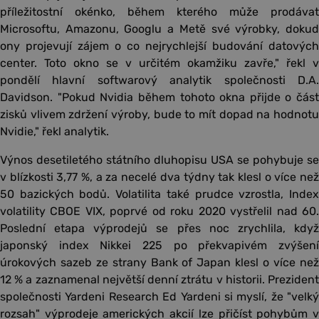
příležitostní okénko, během kterého může prodávat
Microsoftu, Amazonu, Googlu a Metě své výrobky, dokud
ony projevují zájem o co nejrychlejší budování datových
center. Toto okno se v určitém okamžiku zavře," řekl v
pondělí hlavní softwarový analytik společnosti D.A.
Davidson. "Pokud Nvidia během tohoto okna přijde o část
zisků vlivem zdržení výroby, bude to mít dopad na hodnotu
Nvidie," řekl analytik.
Výnos desetiletého státního dluhopisu USA se pohybuje se
v blízkosti 3,77 %, a za necelé dva týdny tak klesl o více než
50 bazických bodů. Volatilita také prudce vzrostla, Index
volatility CBOE VIX, poprvé od roku 2020 vystřelil nad 60.
Poslední etapa výprodejů se přes noc zrychlila, když
japonský index Nikkei 225 po překvapivém zvýšení
úrokových sazeb ze strany Bank of Japan klesl o více než
12 % a zaznamenal největší denní ztrátu v historii. Prezident
společnosti Yardeni Research Ed Yardeni si myslí, že "velký
rozsah" výprodeje amerických akcií lze přičíst pohybům v