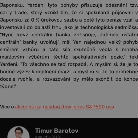
Japonsku. Yardeni tyto pohyby přisuzuje odeznění tzv.
carry trade, který vznikl tím, že si spekulanti půjčovali v
Japonsku za 0 % úrokovou sazbu a poté tyto peníze vzali a
investovali do oblastí trhu jako je technologická sedmička.
"Nyní, když centrální banka zpřísňuje, zatímco ostatní
centrální banky uvolňují, měl Yen najednou velký pohyb
směrem vzhůru a tato síla skutečně vedla k mnoha
maržovým výběrům těchto spekulativních pozic," řekl
Yardeni. "To všechno se teď rozpadá. A myslím si, že je to
hodně výzev k doplnění marží, a myslím si, že to proběhne
docela rychle, a rozvazování by mělo skončit do konce
týdne."
Více o
akcie
burza
nasdaq
dow jones
S&P500
usa
Timur Barotov
analytik BHS