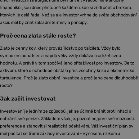
dřív. Investiční strategie, které byly dříve výsadou malé skupiny
finančníků, jsou dnes přístupné každému, kdo si zřídí účet u brokera,
kterých je celá řada. Než se ale investor vrhne do světa obchodování
akcií, měl by znát základní termíny a principy.
Proč cena zlata stále roste?
Zlato je cenný kov, který provází lidstvo po tisíciletí. Vždy bylo
symbolem bohatství a napříč věky vždy dokázalo udržet svou
hodnotu. A právě v tom spočívá jeho přitažlivost pro investory. Je to
aktivum, které dlouhodobě obstálo přes všechny krize a ekonomické
turbulence. Proč je zlato dobrá investice a proč jeho cena dlouhodobě
roste?
Jak začít investovat
Investování je jedním ze způsobů, jak se účinně bránit proti inflaci a
ochránit své peníze. Základem však je, poznat nejprve své možnosti,
preference a stanovit si realistická očekávání. Váš investiční plán by
měl počítat se třemi základy investování - výnosem, rizikem a