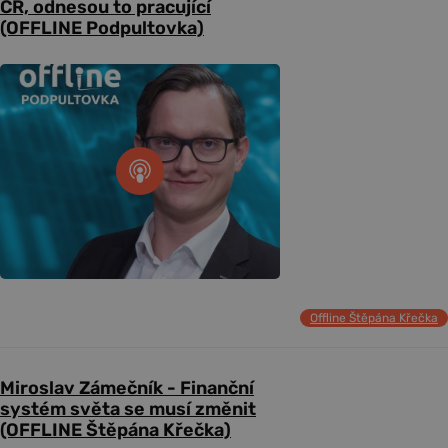
ČR, odnesou to pracující
(OFFLINE Podpultovka)
Offline Štěpána Křečka
Miroslav Zámečník - Finanční
systém světa se musí změnit
(OFFLINE Štěpána Křečka)