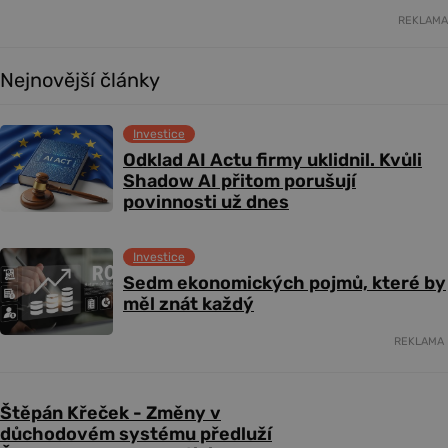
REKLAMA
Nejnovější články
Investice
Odklad AI Actu firmy uklidnil. Kvůli
Shadow AI přitom porušují
povinnosti už dnes
Investice
Sedm ekonomických pojmů, které by
měl znát každý
REKLAMA
Štěpán Křeček - Změny v
důchodovém systému předluží