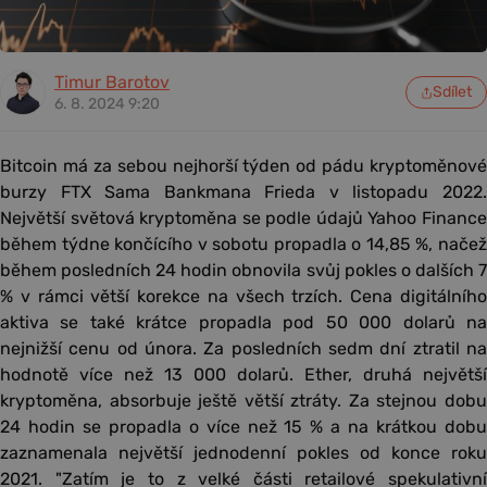
Timur Barotov
Sdílet
6. 8. 2024 9:20
Bitcoin má za sebou nejhorší týden od pádu kryptoměnové
burzy FTX Sama Bankmana Frieda v listopadu 2022.
Největší světová kryptoměna se podle údajů Yahoo Finance
během týdne končícího v sobotu propadla o 14,85 %, načež
během posledních 24 hodin obnovila svůj pokles o dalších 7
% v rámci větší korekce na všech trzích. Cena digitálního
aktiva se také krátce propadla pod 50 000 dolarů na
nejnižší cenu od února. Za posledních sedm dní ztratil na
hodnotě více než 13 000 dolarů. Ether, druhá největší
kryptoměna, absorbuje ještě větší ztráty. Za stejnou dobu
24 hodin se propadla o více než 15 % a na krátkou dobu
zaznamenala největší jednodenní pokles od konce roku
2021. "Zatím je to z velké části retailové spekulativní