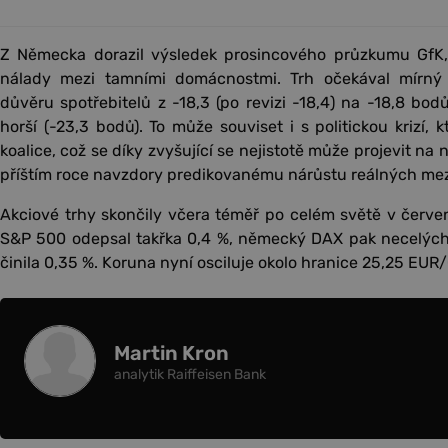
Z Německa dorazil výsledek prosincového průzkumu GfK, k
nálady mezi tamními domácnostmi. Trh očekával mírný p
důvěru spotřebitelů z -18,3 (po revizi -18,4) na -18,8 bod
horší (-23,3 bodů). To může souviset i s politickou krizí, 
koalice, což se díky zvyšující se nejistotě může projevit na
příštím roce navzdory predikovanému nárůstu reálných me
Akciové trhy skončily včera téměř po celém světě v červe
S&P 500 odepsal takřka 0,4 %, německý DAX pak necelých 
činila 0,35 %. Koruna nyní osciluje okolo hranice 25,25 EUR
Martin Kron
analytik Raiffeisen Bank