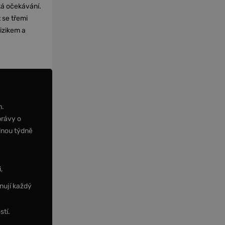
cká očekávání.
 se třemi
izikem a
m.
právy o
dnou týdně
,
nují každý
stí.