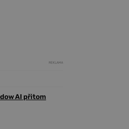
REKLAMA
adow AI přitom