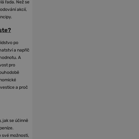
elá řada. Než se
odování akcií,
incipy.
oste?
lidstvo po
hatství a napříč
hodnotu. A
vost pro
dlouhodobě
onomické
nvestice a proč
, jak se účinně
 peníze.
e své možnosti,