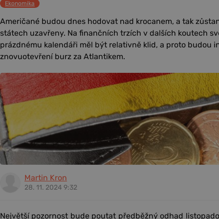
Ekonomika
Američané budou dnes hodovat nad krocanem, a tak zůsta
státech uzavřeny. Na finančních trzích v dalších koutech sv
prázdnému kalendáři měl být relativně klid, a proto budou i
znovuotevření burz za Atlantikem.
Martin Kron
28. 11. 2024 9:32
Největší pozornost bude poutat předběžný odhad listopadov