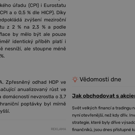
kého úřadu (CPI) i Eurostatu
 CPI a o 0,5 % dle HICP). Díky
edpokládá zvýšení meziroční
stu z 2 % na 2,3 % a podle
flace by mělo být ale pouze
měř identický příběh platí i
ě nesníží, ale stoupne méně
 %.
Vědomosti dne
SA. Zpřesněný odhad HDP ve
ačující anualizovaný růst ve
Jak obchodovat s akcie
ba domácností nevzrostla o 3,7
hraniční poptávky byl mírně
Svět velkých financí a tradingu 
yšší.
nyní otevřenější, než kdy dřív. In
strategie, které byly dříve výsa
REKLAMA
finančníků, jsou dnes přístupné 