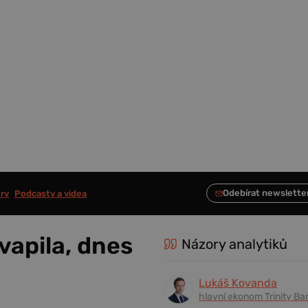
ry
Podcasty a videa
vapila, dnes
Názory analytiků
Lukáš Kovanda
hlavní ekonom Trinity Ba