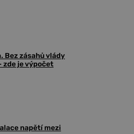
a. Bez zásahů vlády
 zde je výpočet
alace napětí mezi