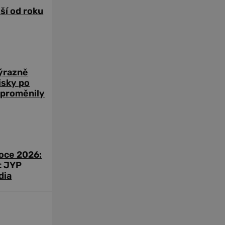
žší od roku
výrazně
zisky po
 proměnily
roce 2026:
t JYP
dia