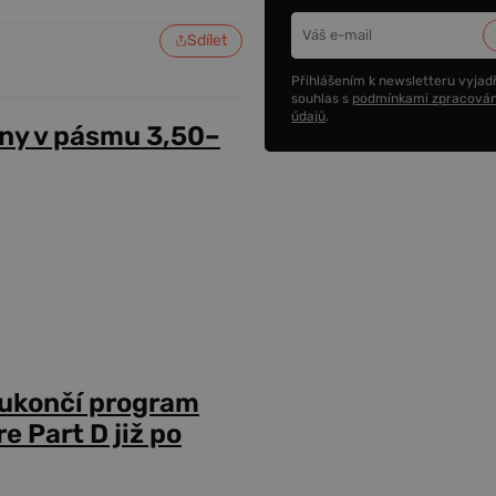
Sdílet
Přihlášením k newsletteru vyjadř
souhlas s
podmínkami zpracován
údajů
.
ny v pásmu 3,50–
 ukončí program
 Part D již po