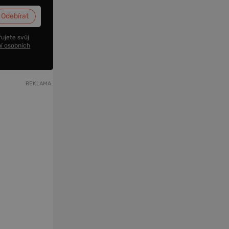
ujete svůj
í osobních
REKLAMA