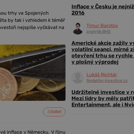
Inflace v Česku je nejni
2016
nou trhy ve Spojených
ěta by tak i vzhledem k téměř
Timur Barotov
nvestoři nejspíše vyčkávat na
analytik BHS
Americké akcie zažily 
volatilní seanci, mírné 
otevření trhu se rychle
v plošný výprodej
Lukáš Richtár
Redaktor investice.cz
Udržitelné investice v 
Mezi lídry by měly patři
Entertainment, ale i Nvi
Sdílet
é inflace v Německu. V říjnu