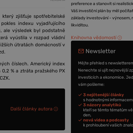
preference a stanovit si realisti
Váš investiční plán by měl počítat
terý zjišťuje spotřebitelské
základy investování - výnosem, r
okles indexu vyjadřujícího
likviditou.
ů, ale výsledek byl podstatně
která vyústila v rozpad vládní
Knihovna vědomostí
 nižších útratách domácností v
Newsletter
zd.
Mějte přehled s newslettere
ných číslech. Americký index
Nenechte si ujít nejnovější z
0,2 % a ztráta pražského PX
investicích a ekonomice. Je
/CZK.
vám pošleme:
3 nejčtenější články
s hodnotnými informacemi
3 názory analytiků
Další články autora
kteří se těmto tématům vě
den,
nová videa a podcasty
k prohloubení vašich znalo