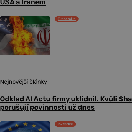
USA a Íránem
Ekonomika
Nejnovější články
Odklad AI Actu firmy uklidnil. Kvůli Sh
porušují povinnosti už dnes
Investice