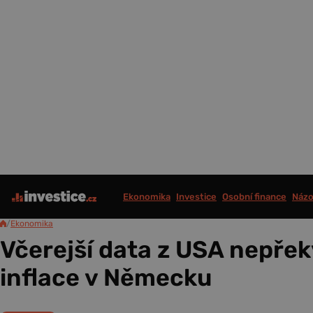
Ekonomika
Investice
Osobní finance
Názo
/
Ekonomika
Včerejší data z USA nepřek
inflace v Německu