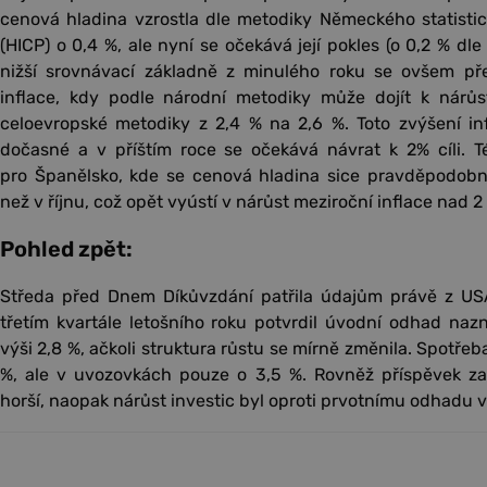
cenová hladina vzrostla dle metodiky Německého statistic
(HICP) o 0,4 %, ale nyní se očekává její pokles (o 0,2 % dle
nižší srovnávací základně z minulého roku se ovšem př
inflace, kdy podle národní metodiky může dojít k nárů
celoevropské metodiky z 2,4 % na 2,6 %. Toto zvýšení in
dočasné a v příštím roce se očekává návrat k 2% cíli. Té
pro Španělsko, kde se cenová hladina sice pravděpodobn
než v říjnu, což opět vyústí v nárůst meziroční inflace nad 2
Pohled zpět:
Středa před Dnem Díkůvzdání patřila údajům právě z U
třetím kvartále letošního roku potvrdil úvodní odhad nazn
výši 2,8 %, ačkoli struktura růstu se mírně změnila. Spotře
%, ale v uvozovkách pouze o 3,5 %. Rovněž příspěvek za
horší, naopak nárůst investic byl oproti prvotnímu odhadu v