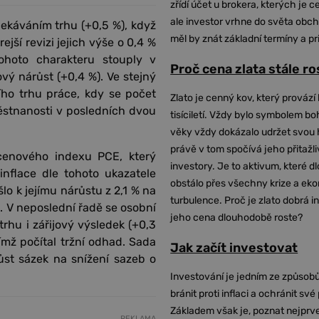
zřídí účet u brokera, kterých je c
ale investor vrhne do světa obch
ekáváním trhu (+0,5 %), když
měl by znát základní termíny a pr
ejší revizi jejich výše o 0,4 %
tohoto charakteru stouply v
Proč cena zlata stále r
vý nárůst (+0,4 %). Ve stejný
ího trhu práce, kdy se počet
Zlato je cenný kov, který provází 
ěstnanosti v posledních dvou
tisíciletí. Vždy bylo symbolem bo
věky vždy dokázalo udržet svou 
právě v tom spočívá jeho přitažli
 cenového indexu PCE, který
investory. Je to aktivum, které 
nflace dle tohoto ukazatele
obstálo přes všechny krize a ek
lo k jejímu nárůstu z 2,1 % na
turbulence. Proč je zlato dobrá i
%. V neposlední řadě se osobní
jeho cena dlouhodobě roste?
rhu i zářijový výsledek (+0,3
ímž počítal tržní odhad. Sada
Jak začít investovat
st sázek na snížení sazeb o
Investování je jedním ze způsobů
bránit proti inflaci a ochránit své
Základem však je, poznat nejprv
REKLAMA