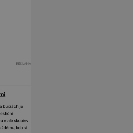
REKLAMA
mi
na burzách je
vestiční
dou malé skupiny
každému, kdo si