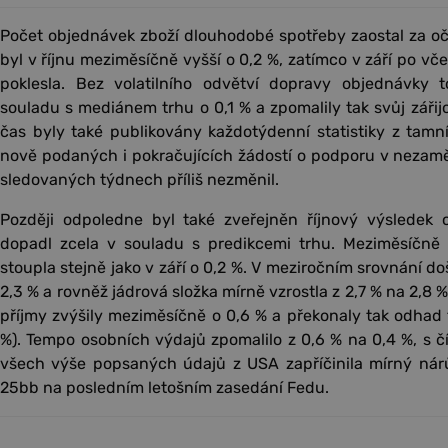
Počet objednávek zboží dlouhodobé spotřeby zaostal za oč
byl v říjnu meziměsíčně vyšší o 0,2 %, zatímco v září po včer
poklesla. Bez volatilního odvětví dopravy objednávky 
souladu s mediánem trhu o 0,1 % a zpomalily tak svůj zářijo
čas byly také publikovány každotýdenní statistiky z tamn
nově podaných i pokračujících žádostí o podporu v nezam
sledovaných týdnech příliš nezměnil.
Později odpoledne byl také zveřejněn říjnový výsledek
dopadl zcela v souladu s predikcemi trhu. Meziměsíčně i
stoupla stejně jako v září o 0,2 %. V meziročním srovnání doš
2,3 % a rovněž jádrová složka mírně vzrostla z 2,7 % na 2,8 
příjmy zvýšily meziměsíčně o 0,6 % a překonaly tak odhad t
%). Tempo osobních výdajů zpomalilo z 0,6 % na 0,4 %, s č
všech výše popsaných údajů z USA zapříčinila mírný nárů
25bb na posledním letošním zasedání Fedu.