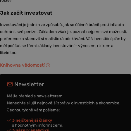
roste?
Jak začít investovat
Investování je jedním ze způsobů, jak se účinně bránit proti inflaci a
ochránit své peníze. Základem však je, poznat nejprve své možnosti,
preference a stanovit si realistická očekávání. Váš investiční plán by
měl počítat se třemi základy investování - výnosem, rizikem a
likviditou.
Knihovna vědomostí
Newsletter
Mějte přehled s newsletterem.
Nenechte si ujít nejnovější zprávy o investicích a ekonomice.
Jednou týdně vám pošleme:
3 nejčtenější články
s hodnotnými informacemi,
3 názory analytiků