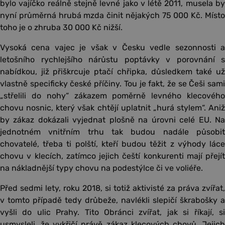
bylo vajíčko reálně stejně levné jako v létě 2011, musela by
nyní průměrná hrubá mzda činit nějakých 75 000 Kč. Místo
toho je o zhruba 30 000 Kč nižší.
Vysoká cena vajec je však v Česku vedle sezonnosti a
letošního rychlejšího nárůstu poptávky v porovnání s
nabídkou, již přiškrcuje ptačí chřipka, důsledkem také už
vlastně specificky české příčiny. Tou je fakt, že se Češi sami
„střelili do nohy“ zákazem poměrně levného klecového
chovu nosnic, který však chtějí uplatnit „hurá stylem“. Aniž
by zákaz dokázali vyjednat plošně na úrovni celé EU. Na
jednotném vnitřním trhu tak budou nadále působit
chovatelé, třeba ti polští, kteří budou těžit z výhody láce
chovu v klecích, zatímco jejich čeští konkurenti mají přejít
na nákladnější typy chovu na podestýlce či ve voliéře.
Před sedmi lety, roku 2018, si totiž aktivisté za práva zvířat,
v tomto případě tedy drůbeže, navlékli slepičí škrabošky a
vyšli do ulic Prahy. Tito Obránci zvířat, jak si říkají, si
usmysleli, že vykřičí právě zákaz klecových chovů. Jejich