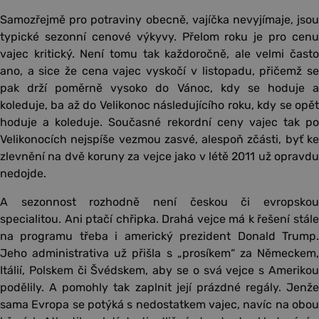
Samozřejmě pro potraviny obecně, vajíčka nevyjímaje, jsou
typické sezonní cenové výkyvy. Přelom roku je pro cenu
vajec kritický. Není tomu tak každoročně, ale velmi často
ano, a sice že cena vajec vyskočí v listopadu, přičemž se
pak drží poměrně vysoko do Vánoc, kdy se hoduje a
koleduje, ba až do Velikonoc následujícího roku, kdy se opět
hoduje a koleduje. Současné rekordní ceny vajec tak po
Velikonocích nejspíše vezmou zasvé, alespoň zčásti, byť ke
zlevnění na dvě koruny za vejce jako v létě 2011 už opravdu
nedojde.
A sezonnost rozhodně není českou či evropskou
specialitou. Ani ptačí chřipka. Drahá vejce má k řešení stále
na programu třeba i americký prezident Donald Trump.
Jeho administrativa už přišla s „prosíkem“ za Německem,
Itálií, Polskem či Švédskem, aby se o svá vejce s Amerikou
podělily. A pomohly tak zaplnit její prázdné regály. Jenže
sama Evropa se potýká s nedostatkem vajec, navíc na obou