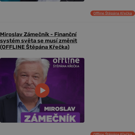
Offline Štěpána Křečka
Miroslav Zámečník - Finanční
systém světa se musí změnit
(OFFLINE Štěpána Křečka)
Offline Štěpána Křečka