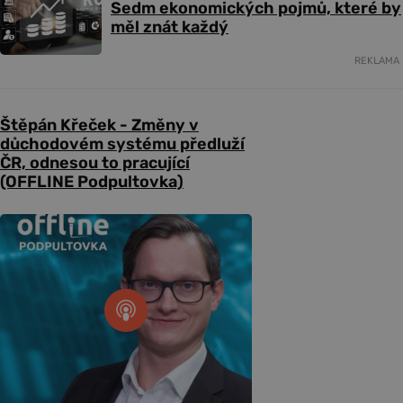
Sedm ekonomických pojmů, které by
měl znát každý
REKLAMA
Štěpán Křeček - Změny v
důchodovém systému předluží
ČR, odnesou to pracující
(OFFLINE Podpultovka)