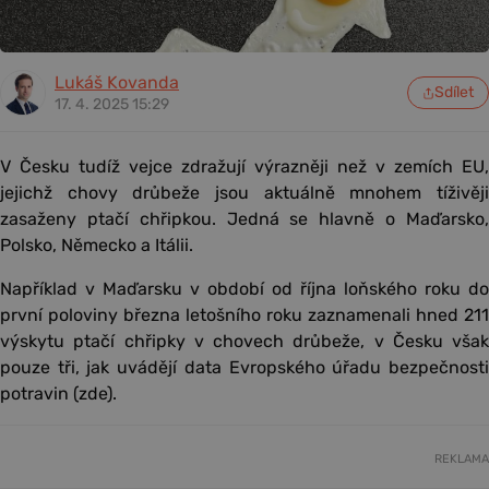
Lukáš Kovanda
Sdílet
17. 4. 2025 15:29
V Česku tudíž vejce zdražují výrazněji než v zemích EU,
jejichž chovy drůbeže jsou aktuálně mnohem tíživěji
zasaženy ptačí chřipkou. Jedná se hlavně o Maďarsko,
Polsko, Německo a Itálii.
Například v Maďarsku v období od října loňského roku do
první poloviny března letošního roku zaznamenali hned 211
výskytu ptačí chřipky v chovech drůbeže, v Česku však
pouze tři, jak uvádějí data Evropského úřadu bezpečnosti
potravin (zde).
REKLAMA