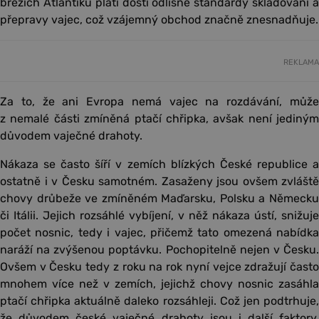
březích Atlantiku platí dosti odlišné standardy skladování a
přepravy vajec, což vzájemný obchod značně znesnadňuje.
REKLAMA
Za to, že ani Evropa nemá vajec na rozdávání, může
z nemalé části zmíněná ptačí chřipka, avšak není jediným
důvodem vaječné drahoty.
Nákaza se často šíří v zemích blízkých České republice a
ostatně i v Česku samotném. Zasaženy jsou ovšem zvláště
chovy drůbeže ve zmíněném Maďarsku, Polsku a Německu
či Itálii. Jejich rozsáhlé vybíjení, v něž nákaza ústí, snižuje
počet nosnic, tedy i vajec, přičemž tato omezená nabídka
naráží na zvýšenou poptávku. Pochopitelně nejen v Česku.
Ovšem v Česku tedy z roku na rok nyní vejce zdražují často
mnohem více než v zemích, jejichž chovy nosnic zasáhla
ptačí chřipka aktuálně daleko rozsáhleji. Což jen podtrhuje,
že důvodem české vaječné drahoty jsou i další faktory,