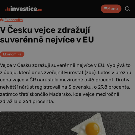
Menu
/
Ekonomika
V Česku vejce zdražují
suverénně nejvíce v EU
Ekonomika
Vejce v Česku zdražují suverénně nejvíce v EU. Vyplývá to
z údajů, které dnes zveřejnil Eurostat (zde). Letos v březnu
cena vajec v ČR narůstala meziročně o 46 procent. Druhý
největší nárůst registrovali na Slovensku, o 29,8 procenta,
zatímco třetí skončilo Maďarsko, kde vejce meziročně
zdražila o 26,1 procenta.