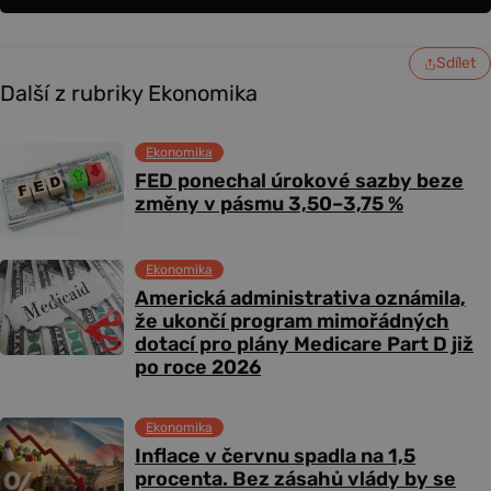
Sdílet
Další z rubriky Ekonomika
Ekonomika
FED ponechal úrokové sazby beze
změny v pásmu 3,50–3,75 %
Ekonomika
Americká administrativa oznámila,
že ukončí program mimořádných
dotací pro plány Medicare Part D již
po roce 2026
Ekonomika
Inflace v červnu spadla na 1,5
procenta. Bez zásahů vlády by se