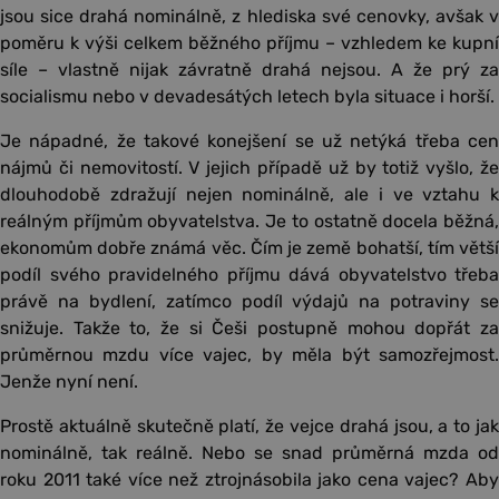
jsou sice drahá nominálně, z hlediska své cenovky, avšak v
poměru k výši celkem běžného příjmu – vzhledem ke kupní
síle – vlastně nijak závratně drahá nejsou. A že prý za
socialismu nebo v devadesátých letech byla situace i horší.
Je nápadné, že takové konejšení se už netýká třeba cen
nájmů či nemovitostí. V jejich případě už by totiž vyšlo, že
dlouhodobě zdražují nejen nominálně, ale i ve vztahu k
reálným příjmům obyvatelstva. Je to ostatně docela běžná,
ekonomům dobře známá věc. Čím je země bohatší, tím větší
podíl svého pravidelného příjmu dává obyvatelstvo třeba
právě na bydlení, zatímco podíl výdajů na potraviny se
snižuje. Takže to, že si Češi postupně mohou dopřát za
průměrnou mzdu více vajec, by měla být samozřejmost.
Jenže nyní není.
Prostě aktuálně skutečně platí, že vejce drahá jsou, a to jak
nominálně, tak reálně. Nebo se snad průměrná mzda od
roku 2011 také více než ztrojnásobila jako cena vajec? Aby