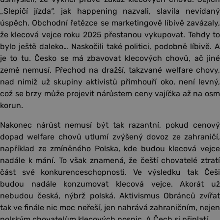
„Slepičí jízda“, jak happening nazvali, slavila nevídaný
úspěch. Obchodní řetězce se marketingově líbivě zavázaly,
že klecová vejce roku 2025 přestanou vykupovat. Tehdy to
bylo ještě daleko… Naskočili také politici, podobně líbivě. A
je to tu. Česko se má zbavovat klecových chovů, ač jiné
země nemusí. Přechod na dražší, takzvané welfare chovy,
nad nimiž už skupiny aktivistů přimhouří oko, není levný,
což se brzy může projevit nárůstem ceny vajíčka až na osm
korun.
Nakonec nárůst nemusí být tak razantní, pokud cenový
dopad welfare chovů utlumí zvýšený dovoz ze zahraničí,
například ze zmíněného Polska, kde budou klecová vejce
nadále k mání. To však znamená, že čeští chovatelé ztratí
část své konkurenceschopnosti. Ve výsledku tak Češi
budou nadále konzumovat klecová vejce. Akorát už
nebudou česká, nýbrž polská. Aktivismus Obránců zvířat
tak ve finále nic moc neřeší, jen nahrává zahraničním, nejen
polským chovatelům klecových nosnic. A Čech si připlatí…