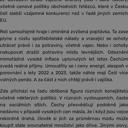
včetně cenové politiky obchodních řetězců, které v Česku
čelí slabší vzájemné konkurenci než v řadě jiných zemích
EU.
Roli samozřejmě hraje i zmíněná zvýšená poptávka. Ta zase
plyne z růstu spotřebitelské nálady a vracející se ochoty
utrácet právě i za potraviny, včetně vajec. Nebo i ochoty
nakupovat dražší potraviny místo levnějších. Odeznění
mimořádně vysoké inflace uplynulých let letos Čechům
zvedá reálné příjmy. Umoudřily se i ceny energií, alespoň v
porovnání s lety 2022 a 2023, takže náhle mají Češi více
volných peněz. A za část z nich chtějí právě i vajíčka.
Zde přichází na řadu oblíbená figura různých konejšitelů
včetně některých politiků. V různých vystoupeních, často
na sociálních sítích, Čechy přesvědčují podobně jako
nedávno v případě vysokých cen másla, že i když jsou vejce
rekordně drahá, člověk si jich za průměrnou mzdu může
koupit stále srovnatelné množství jako dříve. Jinými slovy,