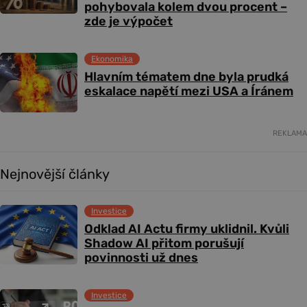
pohybovala kolem dvou procent –
zde je výpočet
Ekonomika
Hlavním tématem dne byla prudká
eskalace napětí mezi USA a Íránem
REKLAMA
Nejnovější články
Investice
Odklad AI Actu firmy uklidnil. Kvůli
Shadow AI přitom porušují
povinnosti už dnes
Investice