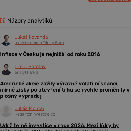
Názory analytiků
Lukáš Kovanda
hlavní ekonom Trinity Bank
Inflace v Česku je nejnižší od roku 2016
Timur Barotov
analytik BHS
Americké akcie zažily výrazně volatilní seanci,
mírné zisky po otevření trhu se rychle proměnily v
plošný výprodej
Lukáš Richtár
Redaktor investice.cz
Udržitelné investice v roce 2026: Mezi lídry by