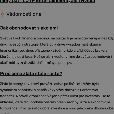
měly patřit JYP Entertainment, ale i Nvidia
Vědomosti dne
Jak obchodovat s akciemi
Svět velkých financí a tradingu na burzách je nyní otevřenější, než kdy
dřív. Investiční strategie, které byly dříve výsadou malé skupiny
finančníků, jsou dnes přístupné každému, kdo si zřídí účet u brokera,
kterých je celá řada. Než se ale investor vrhne do světa obchodování
akcií, měl by znát základní termíny a principy.
Proč cena zlata stále roste?
Zlato je cenný kov, který provází lidstvo po tisíciletí. Vždy bylo
symbolem bohatství a napříč věky vždy dokázalo udržet svou
hodnotu. A právě v tom spočívá jeho přitažlivost pro investory. Je to
aktivum, které dlouhodobě obstálo přes všechny krize a ekonomické
turbulence. Proč je zlato dobrá investice a proč jeho cena dlouhodobě