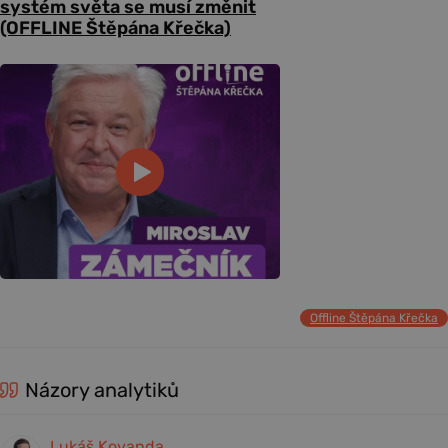
systém světa se musí změnit
(OFFLINE Štěpána Křečka)
Offline Štěpána Křečka
Názory analytiků
Lukáš Kovanda