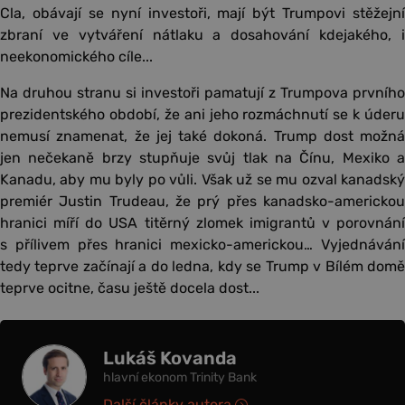
Cla, obávají se nyní investoři, mají být Trumpovi stěžejní
zbraní ve vytváření nátlaku a dosahování kdejakého, i
neekonomického cíle...
Na druhou stranu si investoři pamatují z Trumpova prvního
prezidentského období, že ani jeho rozmáchnutí se k úderu
nemusí znamenat, že jej také dokoná. Trump dost možná
jen nečekaně brzy stupňuje svůj tlak na Čínu, Mexiko a
Kanadu, aby mu byly po vůli. Však už se mu ozval kanadský
premiér Justin Trudeau, že prý přes kanadsko-americkou
hranici míří do USA titěrný zlomek imigrantů v porovnání
s přílivem přes hranici mexicko-americkou… Vyjednávání
tedy teprve začínají a do ledna, kdy se Trump v Bílém domě
teprve ocitne, času ještě docela dost...
Lukáš Kovanda
hlavní ekonom Trinity Bank
Další články autora