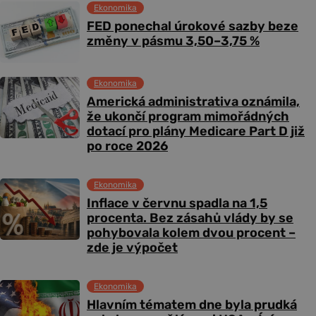
Ekonomika
FED ponechal úrokové sazby beze
změny v pásmu 3,50–3,75 %
Ekonomika
Americká administrativa oznámila,
že ukončí program mimořádných
dotací pro plány Medicare Part D již
po roce 2026
Ekonomika
Inflace v červnu spadla na 1,5
procenta. Bez zásahů vlády by se
pohybovala kolem dvou procent –
zde je výpočet
Ekonomika
Hlavním tématem dne byla prudká