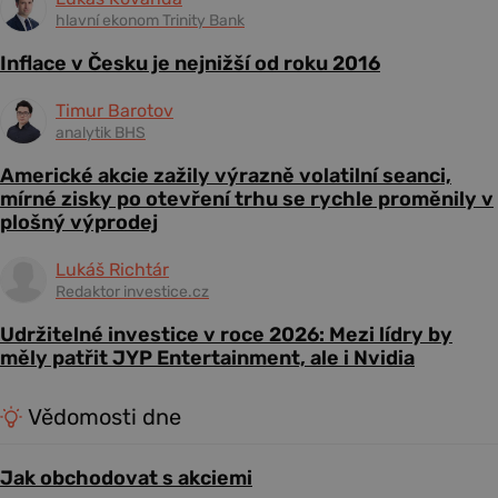
hlavní ekonom Trinity Bank
Inflace v Česku je nejnižší od roku 2016
Timur Barotov
analytik BHS
Americké akcie zažily výrazně volatilní seanci,
mírné zisky po otevření trhu se rychle proměnily v
plošný výprodej
Lukáš Richtár
Redaktor investice.cz
Udržitelné investice v roce 2026: Mezi lídry by
měly patřit JYP Entertainment, ale i Nvidia
Vědomosti dne
Jak obchodovat s akciemi