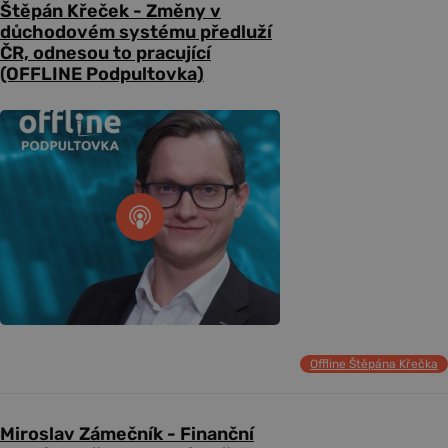
Štěpán Křeček - Změny v
důchodovém systému předluží
ČR, odnesou to pracující
(OFFLINE Podpultovka)
Offline Štěpána Křečka
Miroslav Zámečník - Finanční