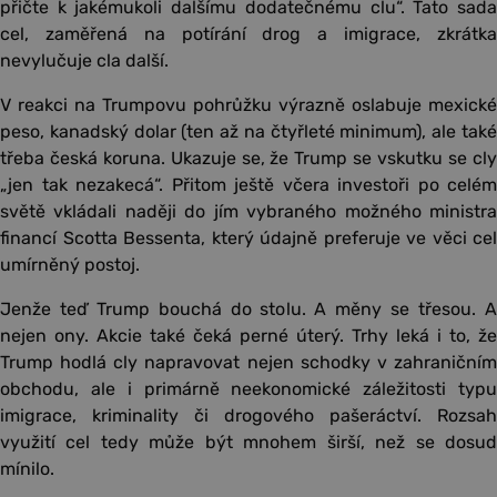
přičte k jakémukoli dalšímu dodatečnému clu“. Tato sada
cel, zaměřená na potírání drog a imigrace, zkrátka
nevylučuje cla další.
V reakci na Trumpovu pohrůžku výrazně oslabuje mexické
peso, kanadský dolar (ten až na čtyřleté minimum), ale také
třeba česká koruna. Ukazuje se, že Trump se vskutku se cly
„jen tak nezakecá“. Přitom ještě včera investoři po celém
světě vkládali naději do jím vybraného možného ministra
financí Scotta Bessenta, který údajně preferuje ve věci cel
umírněný postoj.
Jenže teď Trump bouchá do stolu. A měny se třesou. A
nejen ony. Akcie také čeká perné úterý. Trhy leká i to, že
Trump hodlá cly napravovat nejen schodky v zahraničním
obchodu, ale i primárně neekonomické záležitosti typu
imigrace, kriminality či drogového pašeráctví. Rozsah
využití cel tedy může být mnohem širší, než se dosud
mínilo.