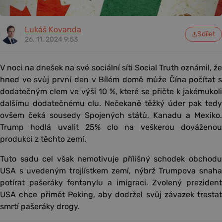
Lukáš Kovanda
Sdílet
26. 11. 2024 9:53
V noci na dnešek na své sociální síti Social Truth oznámil, že
hned ve svůj první den v Bílém domě může Čína počítat s
dodatečným clem ve výši 10 %, které se přičte k jakémukoli
dalšímu dodatečnému clu. Nečekaně těžký úder pak tedy
ovšem čeká sousedy Spojených států, Kanadu a Mexiko.
Trump hodlá uvalit 25% clo na veškerou dováženou
produkci z těchto zemí.
Tuto sadu cel však nemotivuje přílišný schodek obchodu
USA s uvedeným trojlístkem zemí, nýbrž Trumpova snaha
potírat pašeráky fentanylu a imigraci. Zvolený prezident
USA chce přimět Peking, aby dodržel svůj závazek trestat
smrtí pašeráky drogy.