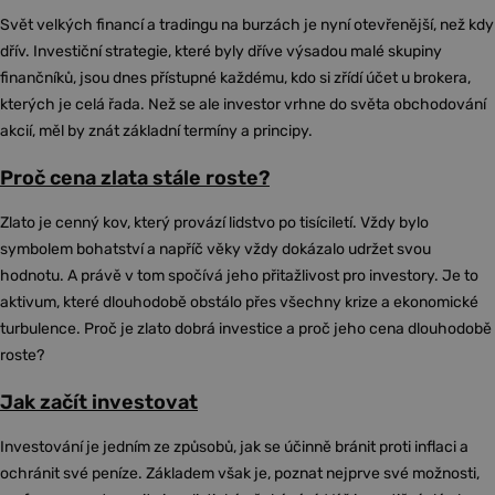
Svět velkých financí a tradingu na burzách je nyní otevřenější, než kdy
dřív. Investiční strategie, které byly dříve výsadou malé skupiny
finančníků, jsou dnes přístupné každému, kdo si zřídí účet u brokera,
kterých je celá řada. Než se ale investor vrhne do světa obchodování
akcií, měl by znát základní termíny a principy.
Proč cena zlata stále roste?
Zlato je cenný kov, který provází lidstvo po tisíciletí. Vždy bylo
symbolem bohatství a napříč věky vždy dokázalo udržet svou
hodnotu. A právě v tom spočívá jeho přitažlivost pro investory. Je to
aktivum, které dlouhodobě obstálo přes všechny krize a ekonomické
turbulence. Proč je zlato dobrá investice a proč jeho cena dlouhodobě
roste?
Jak začít investovat
Investování je jedním ze způsobů, jak se účinně bránit proti inflaci a
ochránit své peníze. Základem však je, poznat nejprve své možnosti,