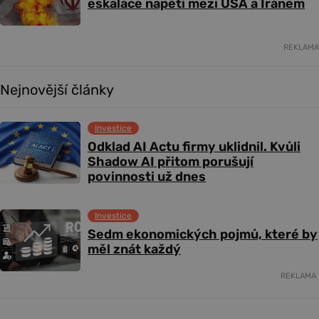
eskalace napětí mezi USA a Íránem
REKLAMA
Nejnovější články
Investice
Odklad AI Actu firmy uklidnil. Kvůli
Shadow AI přitom porušují
povinnosti už dnes
Investice
Sedm ekonomických pojmů, které by
měl znát každý
REKLAMA