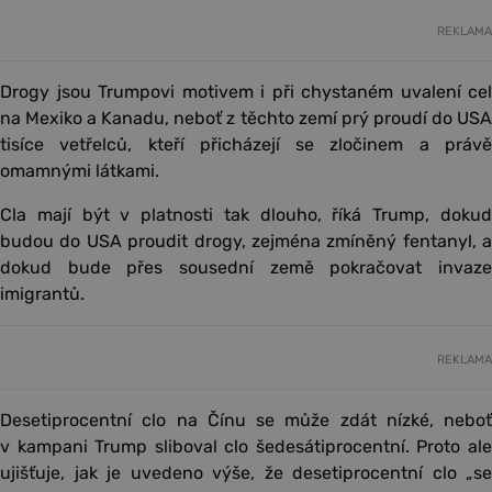
REKLAMA
Drogy jsou Trumpovi motivem i při chystaném uvalení cel
na Mexiko a Kanadu, neboť z těchto zemí prý proudí do USA
tisíce vetřelců, kteří přicházejí se zločinem a právě
omamnými látkami.
Cla mají být v platnosti tak dlouho, říká Trump, dokud
budou do USA proudit drogy, zejména zmíněný fentanyl, a
dokud bude přes sousední země pokračovat invaze
imigrantů.
REKLAMA
Desetiprocentní clo na Čínu se může zdát nízké, neboť
v kampani Trump sliboval clo šedesátiprocentní. Proto ale
ujišťuje, jak je uvedeno výše, že desetiprocentní clo „se