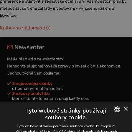
preference a stanovit si realistická očekávání. Váš investiční plán by
měl počítat se třemi základy investování - výnosem, rizikem a
likviditou.
Knihovna vědomostí
Newsletter
Mějte přehled s newsletterem.
Nenechte si ujít nejnovější zprávy o investicích a ekonomice.
Jednou týdně vám pošleme:
3 nejčtenější články
s hodnotnými informacemi,
3 názory analytiků
kteří se těmto tématům věnují každý den,
nová videa a podcasty
×
k prohloubení vašich znalostí.
Tyto webové stránky používají
soubory cookie.
CZECH
Tyto webové stránky používají soubory cookie ke zlepšení
uživatelského zážitku. Používáním našich webových stránek