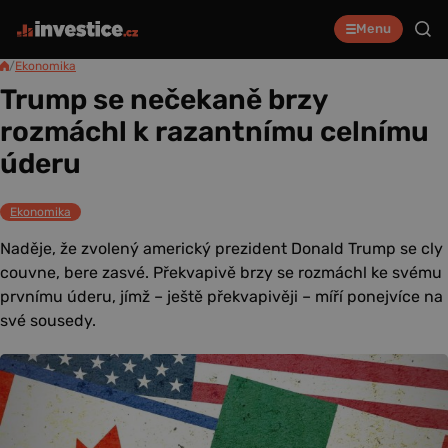
Menu
/
Ekonomika
Trump se nečekaně brzy
rozmáchl k razantnímu celnímu
úderu
Ekonomika
Naděje, že zvolený americký prezident Donald Trump se cly
couvne, bere zasvé. Překvapivě brzy se rozmáchl ke svému
prvnímu úderu, jímž – ještě překvapivěji – míří ponejvíce na
své sousedy.