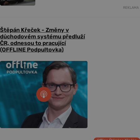
REKLAMA
Štěpán Křeček - Změny v
důchodovém systému předluží
ČR, odnesou to pracující
(OFFLINE Podpultovka)