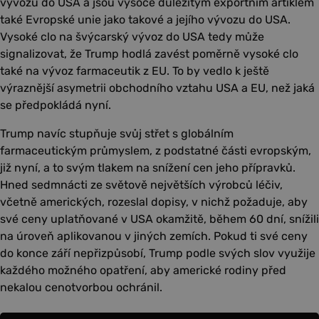
vývozu do USA a jsou vysoce důležitým exportním artiklem
také Evropské unie jako takové a jejího vývozu do USA.
Vysoké clo na švýcarský vývoz do USA tedy může
signalizovat, že Trump hodlá zavést poměrně vysoké clo
také na vývoz farmaceutik z EU. To by vedlo k ještě
výraznější asymetrii obchodního vztahu USA a EU, než jaká
se předpokládá nyní.
Trump navíc stupňuje svůj střet s globálním
farmaceutickým průmyslem, z podstatné části evropským,
již nyní, a to svým tlakem na snížení cen jeho přípravků.
Hned sedmnácti ze světově největších výrobců léčiv,
včetně amerických, rozeslal dopisy, v nichž požaduje, aby
své ceny uplatňované v USA okamžitě, během 60 dní, snížili
na úroveň aplikovanou v jiných zemích. Pokud ti své ceny
do konce září nepřizpůsobí, Trump podle svých slov využije
každého možného opatření, aby americké rodiny před
nekalou cenotvorbou ochránil.