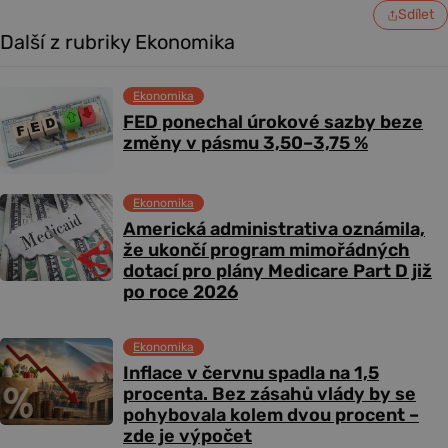
Sdílet
Další z rubriky Ekonomika
Ekonomika
FED ponechal úrokové sazby beze
změny v pásmu 3,50–3,75 %
Ekonomika
Americká administrativa oznámila,
že ukončí program mimořádných
dotací pro plány Medicare Part D již
po roce 2026
Ekonomika
Inflace v červnu spadla na 1,5
procenta. Bez zásahů vlády by se
pohybovala kolem dvou procent –
zde je výpočet