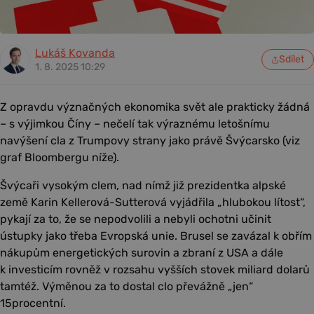
Lukáš Kovanda
Sdílet
1. 8. 2025 10:29
Z opravdu význačných ekonomika svět ale prakticky žádná
– s výjimkou Číny – nečelí tak výraznému letošnímu
navýšení cla z Trumpovy strany jako právě Švýcarsko (viz
graf Bloombergu níže).
Švýcaři vysokým clem, nad nímž již prezidentka alpské
země Karin Kellerová-Sutterová vyjádřila „hlubokou lítost“,
pykají za to, že se nepodvolili a nebyli ochotni učinit
ústupky jako třeba Evropská unie. Brusel se zavázal k obřím
nákupům energetických surovin a zbraní z USA a dále
k investicím rovněž v rozsahu vyšších stovek miliard dolarů
tamtéž. Výměnou za to dostal clo převážně „jen“
15procentní.