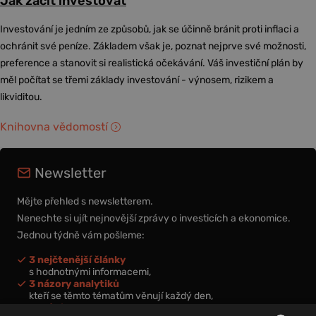
Jak začít investovat
Investování je jedním ze způsobů, jak se účinně bránit proti inflaci a
ochránit své peníze. Základem však je, poznat nejprve své možnosti,
preference a stanovit si realistická očekávání. Váš investiční plán by
měl počítat se třemi základy investování - výnosem, rizikem a
likviditou.
Knihovna vědomostí
Newsletter
Mějte přehled s newsletterem.
Nenechte si ujít nejnovější zprávy o investicích a ekonomice.
Jednou týdně vám pošleme:
3 nejčtenější články
s hodnotnými informacemi,
3 názory analytiků
kteří se těmto tématům věnují každý den,
nová videa a podcasty