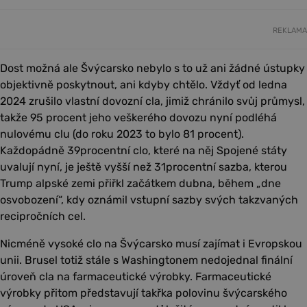
REKLAMA
Dost možná ale Švýcarsko nebylo s to už ani žádné ústupky
objektivně poskytnout, ani kdyby chtělo. Vždyť od ledna
2024 zrušilo vlastní dovozní cla, jimiž chránilo svůj průmysl,
takže 95 procent jeho veškerého dovozu nyní podléhá
nulovému clu (do roku 2023 to bylo 81 procent).
Každopádně 39procentní clo, které na něj Spojené státy
uvalují nyní, je ještě vyšší než 31procentní sazba, kterou
Trump alpské zemi přiřkl začátkem dubna, během „dne
osvobození“, kdy oznámil vstupní sazby svých takzvaných
recipročních cel.
Nicméně vysoké clo na Švýcarsko musí zajímat i Evropskou
unii. Brusel totiž stále s Washingtonem nedojednal finální
úroveň cla na farmaceutické výrobky. Farmaceutické
výrobky přitom představují takřka polovinu švýcarského