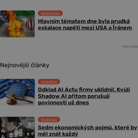
Ekonomika
Hlavním tématem dne byla prudká
eskalace napětí mezi USA a Íránem
REKLAMA
Nejnovější články
Investice
Odklad AI Actu firmy uklidnil. Kvůli
Shadow AI přitom porušují
povinnosti už dnes
Investice
Sedm ekonomických pojmů, které by
měl znát každý