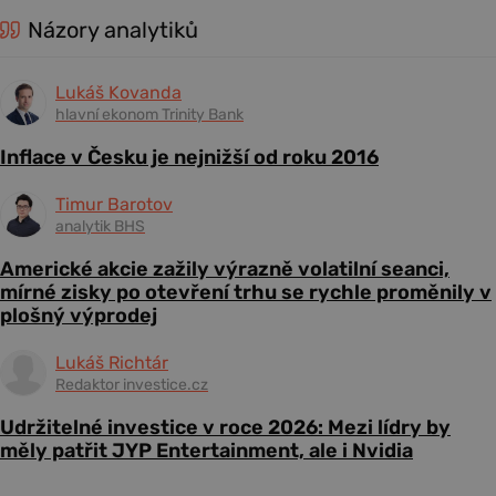
Názory analytiků
Lukáš Kovanda
hlavní ekonom Trinity Bank
Inflace v Česku je nejnižší od roku 2016
Timur Barotov
analytik BHS
Americké akcie zažily výrazně volatilní seanci,
mírné zisky po otevření trhu se rychle proměnily v
plošný výprodej
Lukáš Richtár
Redaktor investice.cz
Udržitelné investice v roce 2026: Mezi lídry by
měly patřit JYP Entertainment, ale i Nvidia