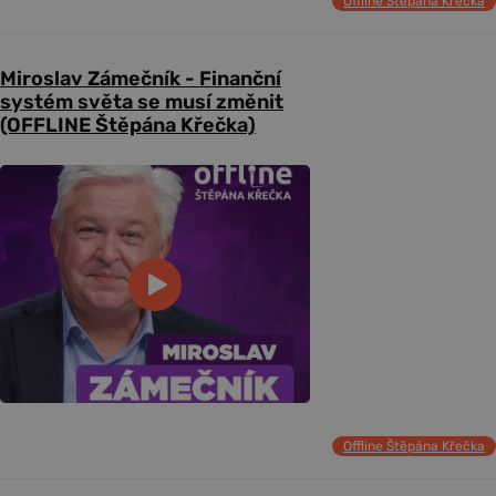
Offline Štěpána Křečka
Miroslav Zámečník - Finanční
systém světa se musí změnit
(OFFLINE Štěpána Křečka)
Offline Štěpána Křečka