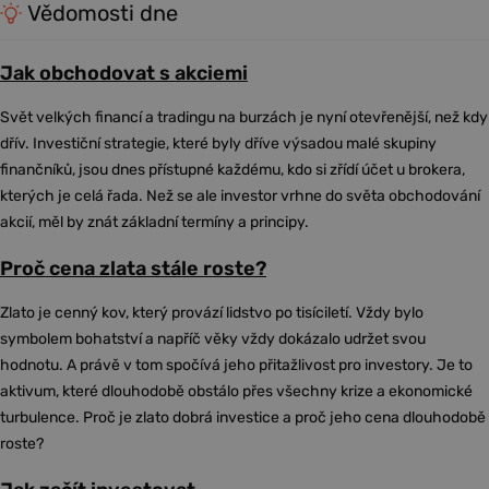
Vědomosti dne
Jak obchodovat s akciemi
Svět velkých financí a tradingu na burzách je nyní otevřenější, než kdy
dřív. Investiční strategie, které byly dříve výsadou malé skupiny
finančníků, jsou dnes přístupné každému, kdo si zřídí účet u brokera,
kterých je celá řada. Než se ale investor vrhne do světa obchodování
akcií, měl by znát základní termíny a principy.
Proč cena zlata stále roste?
Zlato je cenný kov, který provází lidstvo po tisíciletí. Vždy bylo
symbolem bohatství a napříč věky vždy dokázalo udržet svou
hodnotu. A právě v tom spočívá jeho přitažlivost pro investory. Je to
aktivum, které dlouhodobě obstálo přes všechny krize a ekonomické
turbulence. Proč je zlato dobrá investice a proč jeho cena dlouhodobě
roste?