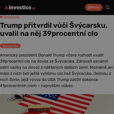
Menu
/
Ekonomika
Trump přitvrdil vůči Švýcarsku,
uvalil na něj 39procentní clo
Ekonomika
Americký prezident Donald Trump včera rozhodl uvalit
39procentní clo na dovoz ze Švýcarska. Zároveň oznámil
celní sazby na dovoz z některých dalších zemí. Nicméně jen
málo z nich čelí ještě vyššímu clo než Švýcarsko. Jednou z
nich Sýrie, jejíž vývoz do USA Trump zatížil dokonce
41procentním clem – nejvyšším vůbec.